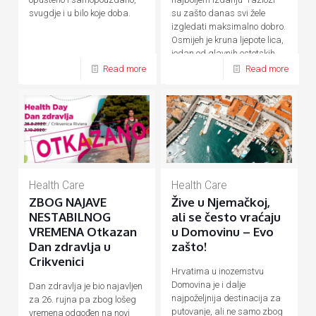
su zašto danas svi žele
svugdje i u bilo koje doba.
izgledati maksimalno dobro.
Osmijeh je kruna ljepote lica,
jedan od glavnih estetskih
[…]
Read more
Read more
Health Care
Health Care
ZBOG NAJAVE
Žive u Njemačkoj,
NESTABILNOG
ali se često vraćaju
VREMENA Otkazan
u Domovinu – Evo
Dan zdravlja u
zašto!
Crikvenici
Hrvatima u inozemstvu
Domovina je i dalje
Dan zdravlja je bio najavljen
najpoželjnija destinacija za
za 26. rujna pa zbog lošeg
putovanje, ali ne samo zbog
vremena odgođen na novi