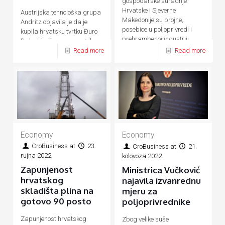
gospodarske suradnje
Hrvatske i Sjeverne
Austrijska tehnološka grupa
Makedonije su brojne,
Andritz objavila je da je
posebice u poljoprivredi i
kupila hrvatsku tvrtku Đuro
prehrambenoj industriji,
Đaković - Termoenergetska
energetici, prometu, turizmu
Read more
Read more
postrojenja (ĐĐ-TEP)
Economy
Economy
CroBusiness
at
23.
CroBusiness
at
21.
rujna 2022.
kolovoza 2022.
Zapunjenost
Ministrica Vučković
hrvatskog
najavila izvanrednu
skladišta plina na
mjeru za
gotovo 90 posto
poljoprivrednike
Zapunjenost hrvatskog
Zbog velike suše