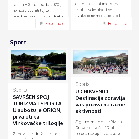
obitelji, kako bismo isprva
termin – 3. listopada 2020.,
mislili. Neke stvari se
no nažalost niti taj termin
svakako ne mogu se kupiti
nije donio sretniji ishod. Kako
novcem, a
[…]
su zbog
[…]
Read more
Read more
Sport
Sports
Sports
U CRIKVENICI
SAVRŠEN SPOJ
Destinacija zdravlja
TURIZMA I SPORTA:
vas poziva na razne
U subotu je ORION,
aktivnosti
prva utrka
Sigurno znate da je Rivijera
Vinkovačke trilogije
Crikvenica već u 19. st.
počela razvijati zdravstveni
Zabaviti se, družiti se i pri