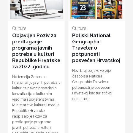
Culture
Culture
Objavljen Poziv za
Poljski National
predlaganje
Geographic
programa javnih
Traveler u
potreba u kulturi
potpunosti
Republike Hrvatske
posvećen Hrvatskoj
za 2022. godinu
Novi broj poljske verzije
časopisa National
Na temelju Zakona o
Geographic Traveler u
financiranju javnih potreba u
potpunosti je posvećen
kulturi te nakon provedenih
Hrvatskoj kao turističkoj
konzultacija s kulturnim
destinaciji.
vijećima i povjerenstvima,
Ministarstvo kulture i medija
Republike Hrvatske
raspisalo je Poziv za
predlaganje programa
javnih potreba u kulturi