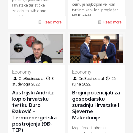
čemu je najboljom velikom
Hrvatska turistička
tvrtkom kao i lani proglašen
zajednica ovih dana
HS Produkt
predstavlja ukupnu
Read more
Read more
hrvatsku turističku ponudu
Economy
Economy
CroBusiness
at
3.
CroBusiness
at
26.
studenoga 2022.
rujna 2022.
Austrijski Andritz
Brojni potencijali za
kupio hrvatsku
gospodarsku
tvrtku Đuro
suradnju Hrvatske i
Đaković –
Sjeverne
Termoenergetska
Makedonije
postrojenja (ĐĐ-
Mogućnosti jačanja
TEP)