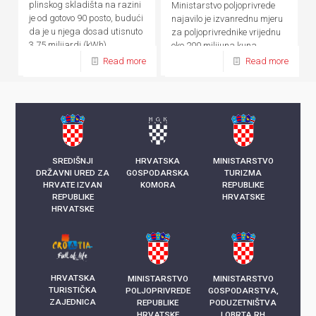
plinskog skladišta na razini
Ministarstvo poljoprivrede
je od gotovo 90 posto, budući
najavilo je izvanrednu mjeru
da je u njega dosad utisnuto
za poljoprivrednike vrijednu
3,75 milijardi (kWh)
oko 200 milijuna kuna
kilowatsati plina
Read more
Read more
SREDIŠNJI
HRVATSKA
MINISTARSTVO
DRŽAVNI URED ZA
GOSPODARSKA
TURIZMA
HRVATE IZVAN
KOMORA
REPUBLIKE
REPUBLIKE
HRVATSKE
HRVATSKE
HRVATSKA
MINISTARSTVO
MINISTARSTVO
TURISTIČKA
POLJOPRIVREDE
GOSPODARSTVA,
ZAJEDNICA
REPUBLIKE
PODUZETNIŠTVA
HRVATSKE
I OBRTA RH