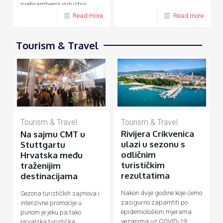
prehrambenoj industriji,
energetici, prometu, turizmu
Read more
Read more
Tourism & Travel
Tourism & Travel
Tourism & Travel
Rivijera Crikvenica
Na sajmu CMT u
ulazi u sezonu s
Stuttgartu
odličnim
Hrvatska među
turističkim
traženijim
rezultatima
destinacijama
Nakon dvije godine koje ćemo
Sezona turističkih sajmova i
zasigurno zapamtiti po
intenzivne promocije u
epidemiološkim mjerama
punom je jeku pa tako
vezanima uz COVID-19
Hrvatska turistička