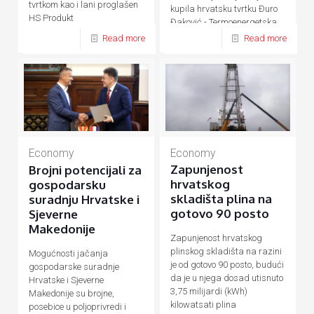
tvrtkom kao i lani proglašen
kupila hrvatsku tvrtku Đuro
HS Produkt
Đaković - Termoenergetska
postrojenja (ĐĐ-TEP)
Read more
Read more
Economy
Economy
Zapunjenost
Brojni potencijali za
hrvatskog
gospodarsku
skladišta plina na
suradnju Hrvatske i
gotovo 90 posto
Sjeverne
Makedonije
Zapunjenost hrvatskog
plinskog skladišta na razini
Mogućnosti jačanja
je od gotovo 90 posto, budući
gospodarske suradnje
da je u njega dosad utisnuto
Hrvatske i Sjeverne
3,75 milijardi (kWh)
Makedonije su brojne,
kilowatsati plina
posebice u poljoprivredi i