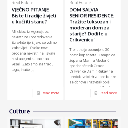
Real Estate
Real Estate
VJEČNO PITANJE
DOM SALVIA
Biste li radije živjeli
SENIOR RESIDENCE:
u kući ili stanu?
Tražite luksuzan i
moderan dom za
Mi, ekipa iz Agencije za
starije? Dođite u
nekretnine i posredovanje
Crikvenicu!
Euro-Interijeri, jako se volimo
zabavljati. Svaka novo
Trenutno je popunjeno 30
prodana nekretnina i svaki
posto kapaciteta. Zamjenica
novi useljeni kupac nas
župana Marina Medarić,
veseli. Zato smo, na tragu
gradonačelnik Grada
toga, inače
[…]
Crikvenice Damir Rukavina i
predstavnici Hrvatske banke
za obnovu i razvitak obišli
su nedavno otvoreni Salvia
Senior Residence,
[…]
Read more
Read more
Culture