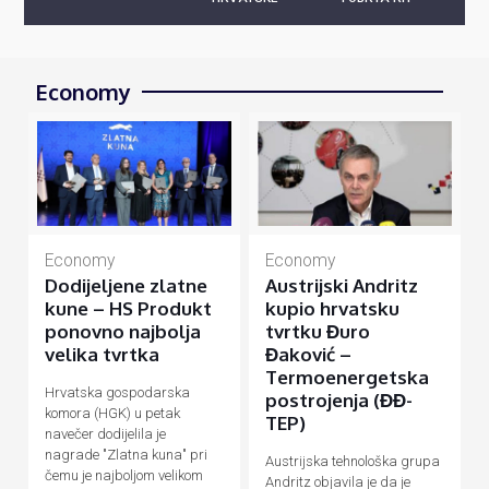
Economy
Economy
Economy
Dodijeljene zlatne
Austrijski Andritz
kune – HS Produkt
kupio hrvatsku
ponovno najbolja
tvrtku Đuro
velika tvrtka
Đaković –
Termoenergetska
Hrvatska gospodarska
postrojenja (ĐĐ-
komora (HGK) u petak
TEP)
navečer dodijelila je
nagrade "Zlatna kuna" pri
Austrijska tehnološka grupa
čemu je najboljom velikom
Andritz objavila je da je