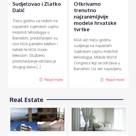
Sudjelovao i Zlatko
Otkrivamo
Dalić
trenutno
najzanimljivije
Treću godinu za redom na
modele hrvatske
najvećem svjetskom sajmu
tvrtke
mobilnih tehnologija u
Barceloni, predstavljeni su
NOA već treću godinu
novi NOA pametni telefoni i
sudjeluje na najvećem
tableti te NOA Vision
svjetskom sajmu mobilnih
televizori. Službeno
tehnologija, Mobile World
predstavljanje održano je
Congress koji se održava u
drugog dana
[…]
Barceloni. Uz već najavljenu
novu F seriju pametnih
Read more
Read more
uređaja temeljenu na AI
[…]
Real Estate