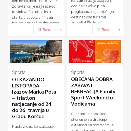
turizam! I da je posljednjih
tom nešto dobro napraviti za
godina nekoliko puta
zdravlje, cilj je najkraće od
proglašena najuspješnijom
tri vinkovačke utrke koja
destinacijom turizma
starta u subotu u 11 sati i
zdravlja! Što to već
prolazi najljepšim dijelovima
desetljećima
[…]
[…]
Read more
Read more
Sports
Sports
OBEĆANA DOBRA
OTKAZAN DO
ZABAVA I
LISTOPADA –
REKREACIJA Family
Izazov Marka Pola
Sport Weekend u
– triatlon
Vodicama
natjecanje od 24.
do 26. travnja u
Sunčani listopad kao
Gradu Korčuli
stvoren je za druženje i
aktivnosti na otvorenom, a
Nastavno na konzultacije
ovaj tjedan svi su pozvani