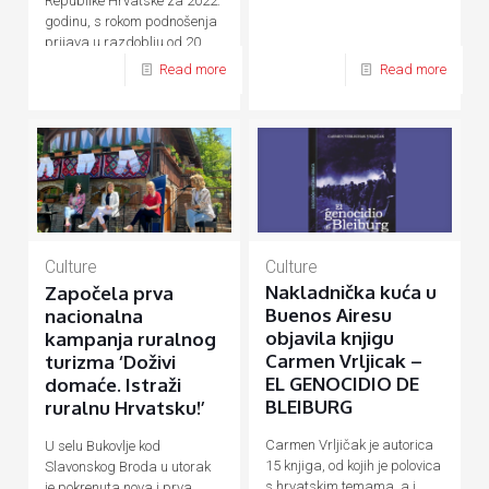
Republike Hrvatske za 2022.
godinu, s rokom podnošenja
prijava u razdoblju od 20.
rujna do 20. listopada 2021.
Read more
Read more
godine.
Culture
Culture
Nakladnička kuća u
Započela prva
Buenos Airesu
nacionalna
objavila knjigu
kampanja ruralnog
Carmen Vrljicak –
turizma ‘Doživi
EL GENOCIDIO DE
domaće. Istraži
BLEIBURG
ruralnu Hrvatsku!’
Carmen Vrljičak je autorica
U selu Bukovlje kod
15 knjiga, od kojih je polovica
Slavonskog Broda u utorak
s hrvatskim temama, a i
je pokrenuta nova i prva