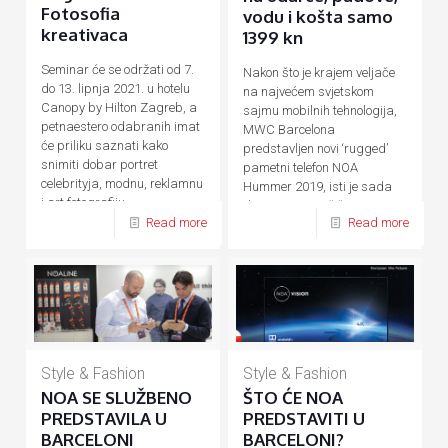
Fotosofia
vodu i košta samo
kreativaca
1399 kn
Seminar će se održati od 7.
Nakon što je krajem veljače
do 13. lipnja 2021. u hotelu
na najvećem svjetskom
Canopy by Hilton Zagreb, a
sajmu mobilnih tehnologija,
petnaestero odabranih imat
MWC Barcelona
će priliku saznati kako
predstavljen novi ‘rugged’
snimiti dobar portret
pametni telefon NOA
celebrityja, modnu, reklamnu
Hummer 2019, isti je sada
i art fotografiju.
dostupan na tržištu. Za sve
Read more
Read more
one
[…]
Style & Fashion
Style & Fashion
NOA SE SLUŽBENO
ŠTO ĆE NOA
PREDSTAVILA U
PREDSTAVITI U
BARCELONI
BARCELONI?