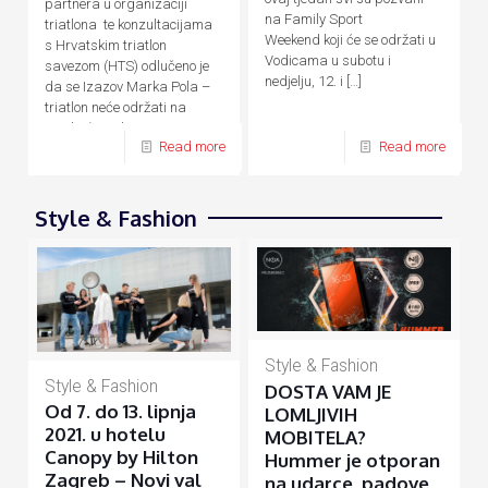
partnera u organizaciji
na Family Sport
triatlona te konzultacijama
Weekend koji će se održati u
s Hrvatskim triatlon
Vodicama u subotu i
savezom (HTS) odlučeno je
nedjelju, 12. i
[…]
da se Izazov Marka Pola –
triatlon neće održati na
predviđene datume, 24. – 26.
Read more
Read more
[…]
Style & Fashion
Style & Fashion
Style & Fashion
DOSTA VAM JE
Od 7. do 13. lipnja
LOMLJIVIH
2021. u hotelu
MOBITELA?
Canopy by Hilton
Hummer je otporan
Zagreb – Novi val
na udarce, padove,