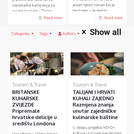
jedan njezin roman bio je
nacionalna kampanja za
bestseler u Argentini.
ruralni turizam - "Doživi
domaće.
Read more
Read more
Show all
Categories
Tags
Authors
Tourism & Travel
Tourism & Travel
BRITANSKE
TALIJANI I HRVATI
KUHARSKE
KUHALI ZAJEDNO
ZVIJEZDE
Razmjena znanja
Pripremale
unutar zajedničke
hrvatske delicije u
kulinarske baštine
središtu Londona
U sklopu projekta ‘KEYQ+:
Kultura i turizam kao ključevi
Događanje u sklopu kojega