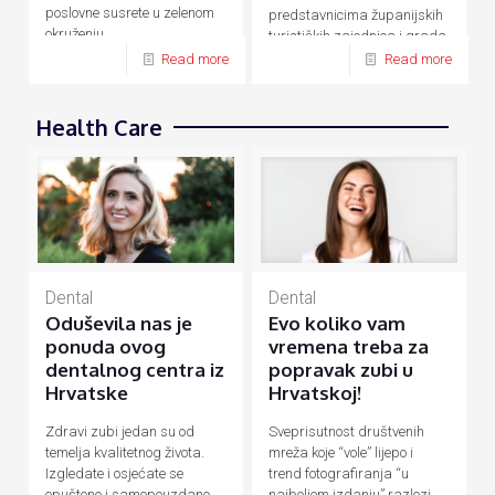
poslovne susrete u zelenom
predstavnicima županijskih
okruženju.
turističkih zajednica i grada
Zagreba.
Read more
Read more
Health Care
Dental
Dental
Evo koliko vam
Oduševila nas je
vremena treba za
ponuda ovog
popravak zubi u
dentalnog centra iz
Hrvatskoj!
Hrvatske
Sveprisutnost društvenih
Zdravi zubi jedan su od
mreža koje “vole” lijepo i
temelja kvalitetnog života.
trend fotografiranja “u
Izgledate i osjećate se
najboljem izdanju” razlozi
opušteno i samopouzdano,