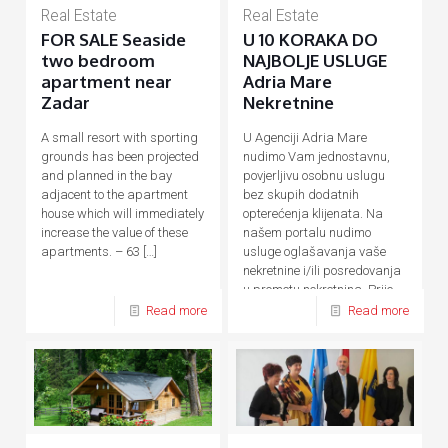
Real Estate
Real Estate
FOR SALE Seaside
U 10 KORAKA DO
two bedroom
NAJBOLJE USLUGE
apartment near
Adria Mare
Zadar
Nekretnine
A small resort with sporting
U Agenciji Adria Mare
grounds has been projected
nudimo Vam jednostavnu,
and planned in the bay
povjerljivu osobnu uslugu
adjacent to the apartment
bez skupih dodatnih
house which will immediately
opterećenja klijenata. Na
increase the value of these
našem portalu nudimo
apartments. – 63
[…]
usluge oglašavanja vaše
nekretnine i/ili posredovanja
u prometu nekretnina. Prije,
tijekom
[…]
Read more
Read more