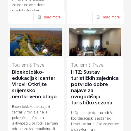
zajednica ovih dana
predstavlja ukupnu
hrvatsku turističku ponudu
Read more
Read more
Tourism & Travel
Tourism & Travel
Bioekološko-
HTZ: Sustav
edukacijski centar
turističkih zajednica
Virovi: Otkrijte
potvrdio dobre
srijemsko
najave za
neotkriveno blago
ovogodišnju
turističku sezonu
Bioekološko-edukacijski
centar Virovi sjajna je
U Ogulinu je danas održan
polazišna točka za
koordinacijski sastanak
aktivnosti u prirodi, savršen
Hrvatske turističke zajednice
odabir za teambuilding ili
s direktorima i