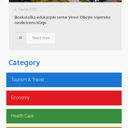
8. travnja 2022.
Bioekološko-edukacijski centar Virovi: Otkrijte srijemsko
neotkriveno blago
Read more
Category
Tourism & Travel
Economy
Health Care