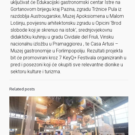
uključivat će Edukacijski gastronomski centar Istre na
Gortanovom brijegu kraj Pazina, zgradu Tržnice Pula iz
razdoblja Austrougarske, Muzej Apoksiomena u Malom
Lošinju, povijesnu arhitektonsku zgradu u Opicini ‘Brod
slobode koji je skrenuo na istok’, srednjovjekovnu
didaktičku kuhinju u gradu Cividale del Friuli, Vinsku
nacionalnu izložbu u Pramaggioreu , te Casa Artusi –
Muzej gastronomije u Forlimpopoliju. Rezultati projekta
bit će promovirani kroz 7 KeyQ+ Festivala organiziranih u
pred i posezoni koji će okupiti sve relevantne dionike u
sektoru kulture i turizma.
Related posts