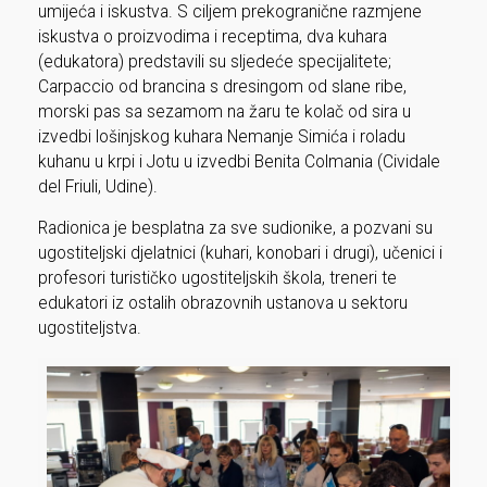
umijeća i iskustva. S ciljem prekogranične razmjene
iskustva o proizvodima i receptima, dva kuhara
(edukatora) predstavili su sljedeće specijalitete;
Carpaccio od brancina s dresingom od slane ribe,
morski pas sa sezamom na žaru te kolač od sira u
izvedbi lošinjskog kuhara Nemanje Simića i roladu
kuhanu u krpi i Jotu u izvedbi Benita Colmania (Cividale
del Friuli, Udine).
Radionica je besplatna za sve sudionike, a pozvani su
ugostiteljski djelatnici (kuhari, konobari i drugi), učenici i
profesori turističko ugostiteljskih škola, treneri te
edukatori iz ostalih obrazovnih ustanova u sektoru
ugostiteljstva.