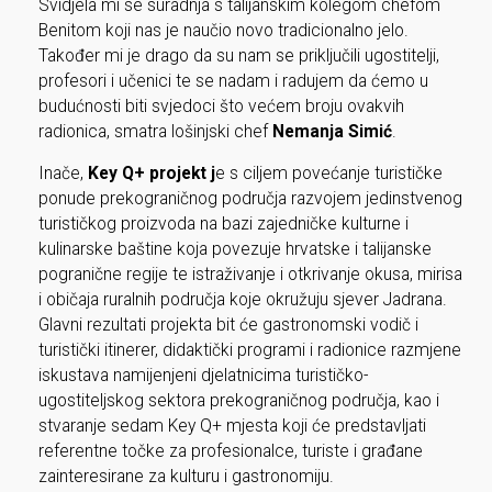
Svidjela mi se suradnja s talijanskim kolegom chefom
Benitom koji nas je naučio novo tradicionalno jelo.
Također mi je drago da su nam se priključili ugostitelji,
profesori i učenici te se nadam i radujem da ćemo u
budućnosti biti svjedoci što većem broju ovakvih
radionica, smatra lošinjski chef
Nemanja Simić
.
Inače,
Key Q+ projekt j
e s ciljem povećanje turističke
ponude prekograničnog područja razvojem jedinstvenog
turističkog proizvoda na bazi zajedničke kulturne i
kulinarske baštine koja povezuje hrvatske i talijanske
pogranične regije te istraživanje i otkrivanje okusa, mirisa
i običaja ruralnih područja koje okružuju sjever Jadrana.
Glavni rezultati projekta bit će gastronomski vodič i
turistički itinerer, didaktički programi i radionice razmjene
iskustava namijenjeni djelatnicima turističko-
ugostiteljskog sektora prekograničnog područja, kao i
stvaranje sedam Key Q+ mjesta koji će predstavljati
referentne točke za profesionalce, turiste i građane
zainteresirane za kulturu i gastronomiju.