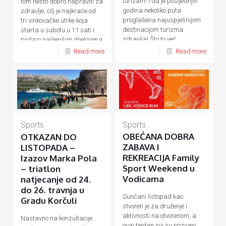
turizam! I da je posljednjih
tom nešto dobro napraviti za
godina nekoliko puta
zdravlje, cilj je najkraće od
proglašena najuspješnijom
tri vinkovačke utrke koja
destinacijom turizma
starta u subotu u 11 sati i
zdravlja! Što to već
prolazi najljepšim dijelovima
desetljećima
[…]
[…]
Read more
Read more
Sports
Sports
OBEĆANA DOBRA
OTKAZAN DO
ZABAVA I
LISTOPADA –
REKREACIJA Family
Izazov Marka Pola
Sport Weekend u
– triatlon
Vodicama
natjecanje od 24.
do 26. travnja u
Sunčani listopad kao
Gradu Korčuli
stvoren je za druženje i
aktivnosti na otvorenom, a
Nastavno na konzultacije
ovaj tjedan svi su pozvani