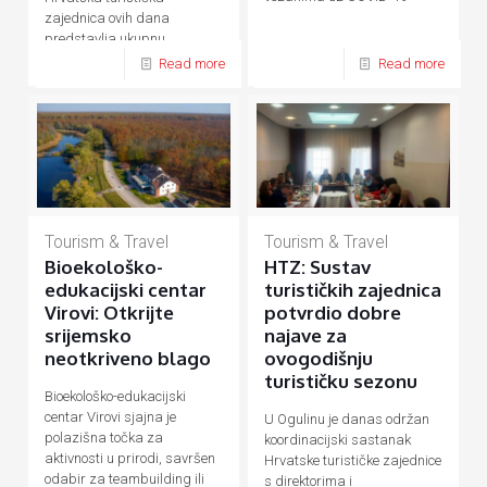
zajednica ovih dana
predstavlja ukupnu
hrvatsku turističku ponudu
Read more
Read more
Tourism & Travel
Tourism & Travel
Bioekološko-
HTZ: Sustav
edukacijski centar
turističkih zajednica
Virovi: Otkrijte
potvrdio dobre
srijemsko
najave za
neotkriveno blago
ovogodišnju
turističku sezonu
Bioekološko-edukacijski
centar Virovi sjajna je
U Ogulinu je danas održan
polazišna točka za
koordinacijski sastanak
aktivnosti u prirodi, savršen
Hrvatske turističke zajednice
odabir za teambuilding ili
s direktorima i