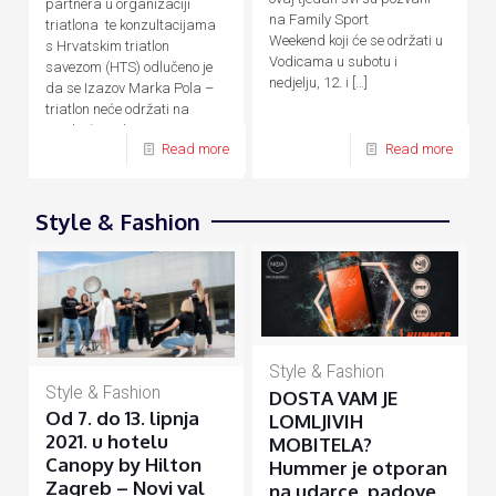
partnera u organizaciji
na Family Sport
triatlona te konzultacijama
Weekend koji će se održati u
s Hrvatskim triatlon
Vodicama u subotu i
savezom (HTS) odlučeno je
nedjelju, 12. i
[…]
da se Izazov Marka Pola –
triatlon neće održati na
predviđene datume, 24. – 26.
Read more
Read more
[…]
Style & Fashion
Style & Fashion
Style & Fashion
DOSTA VAM JE
Od 7. do 13. lipnja
LOMLJIVIH
2021. u hotelu
MOBITELA?
Canopy by Hilton
Hummer je otporan
Zagreb – Novi val
na udarce, padove,