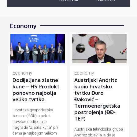
Economy
Economy
Economy
Dodijeljene zlatne
Austrijski Andritz
kune – HS Produkt
kupio hrvatsku
ponovno najbolja
tvrtku Đuro
velika tvrtka
Đaković –
Termoenergetska
Hrvatska gospodarska
postrojenja (ĐĐ-
komora (HGK) u petak
TEP)
navečer dodijelila je
nagrade "Zlatna kuna" pri
Austrijska tehnološka grupa
čemu je najboljom velikom
Andritz objavila je da je