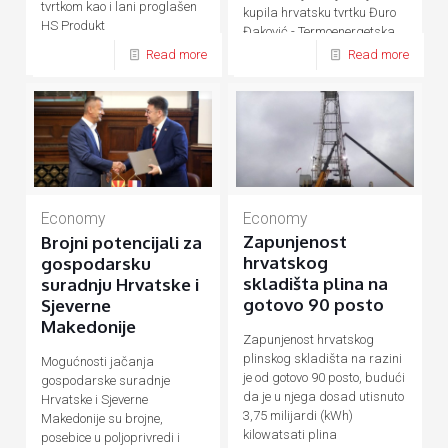
tvrtkom kao i lani proglašen
kupila hrvatsku tvrtku Đuro
HS Produkt
Đaković - Termoenergetska
postrojenja (ĐĐ-TEP)
Read more
Read more
Economy
Economy
Zapunjenost
Brojni potencijali za
hrvatskog
gospodarsku
skladišta plina na
suradnju Hrvatske i
gotovo 90 posto
Sjeverne
Makedonije
Zapunjenost hrvatskog
plinskog skladišta na razini
Mogućnosti jačanja
je od gotovo 90 posto, budući
gospodarske suradnje
da je u njega dosad utisnuto
Hrvatske i Sjeverne
3,75 milijardi (kWh)
Makedonije su brojne,
kilowatsati plina
posebice u poljoprivredi i