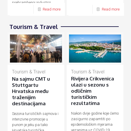
prehrambenoj industriji,
energetici, prometu, turizmu
Read more
Read more
Tourism & Travel
Tourism & Travel
Tourism & Travel
Rivijera Crikvenica
Na sajmu CMT u
ulazi u sezonu s
Stuttgartu
odličnim
Hrvatska među
turističkim
traženijim
rezultatima
destinacijama
Nakon dvije godine koje ćemo
Sezona turističkih sajmova i
zasigurno zapamtiti po
intenzivne promocije u
epidemiološkim mjerama
punom je jeku pa tako
vezanima uz COVID-19
Hrvatska turistička