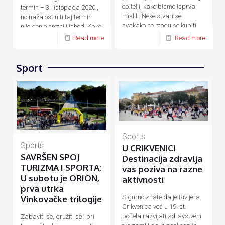
obitelji, kako bismo isprva
termin – 3. listopada 2020.,
mislili. Neke stvari se
no nažalost niti taj termin
svakako ne mogu se kupiti
nije donio sretniji ishod. Kako
novcem, a
[…]
su zbog
[…]
Read more
Read more
Sport
Sports
Sports
U CRIKVENICI
SAVRŠEN SPOJ
Destinacija zdravlja
TURIZMA I SPORTA:
vas poziva na razne
U subotu je ORION,
aktivnosti
prva utrka
Sigurno znate da je Rivijera
Vinkovačke trilogije
Crikvenica već u 19. st.
počela razvijati zdravstveni
Zabaviti se, družiti se i pri