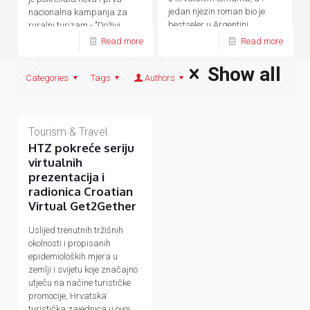
jedan njezin roman bio je
nacionalna kampanja za
bestseler u Argentini.
ruralni turizam - "Doživi
domaće.
Read more
Read more
Show all
Categories
Tags
Authors
Tourism & Travel
HTZ pokreće seriju
virtualnih
prezentacija i
radionica Croatian
Virtual Get2Gether
Uslijed trenutnih tržišnih
okolnosti i propisanih
epidemioloških mjera u
zemlji i svijetu koje značajno
utječu na načine turističke
promocije, Hrvatska
turistička zajednica u ovoj