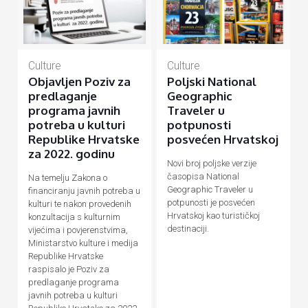
Culture
Culture
Objavljen Poziv za
Poljski National
predlaganje
Geographic
programa javnih
Traveler u
potreba u kulturi
potpunosti
Republike Hrvatske
posvećen Hrvatskoj
za 2022. godinu
Novi broj poljske verzije
časopisa National
Na temelju Zakona o
Geographic Traveler u
financiranju javnih potreba u
potpunosti je posvećen
kulturi te nakon provedenih
Hrvatskoj kao turističkoj
konzultacija s kulturnim
destinaciji.
vijećima i povjerenstvima,
Ministarstvo kulture i medija
Republike Hrvatske
raspisalo je Poziv za
predlaganje programa
javnih potreba u kulturi