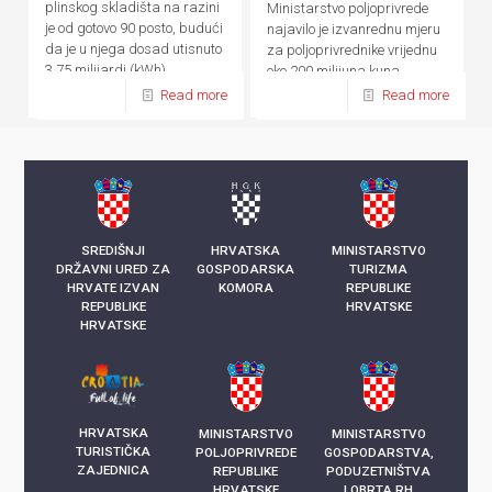
plinskog skladišta na razini
Ministarstvo poljoprivrede
je od gotovo 90 posto, budući
najavilo je izvanrednu mjeru
da je u njega dosad utisnuto
za poljoprivrednike vrijednu
3,75 milijardi (kWh)
oko 200 milijuna kuna
kilowatsati plina
Read more
Read more
SREDIŠNJI
HRVATSKA
MINISTARSTVO
DRŽAVNI URED ZA
GOSPODARSKA
TURIZMA
HRVATE IZVAN
KOMORA
REPUBLIKE
REPUBLIKE
HRVATSKE
HRVATSKE
HRVATSKA
MINISTARSTVO
MINISTARSTVO
TURISTIČKA
POLJOPRIVREDE
GOSPODARSTVA,
ZAJEDNICA
REPUBLIKE
PODUZETNIŠTVA
HRVATSKE
I OBRTA RH