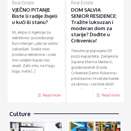
Real Estate
Real Estate
VJEČNO PITANJE
DOM SALVIA
Biste li radije živjeli
SENIOR RESIDENCE:
u kući ili stanu?
Tražite luksuzan i
moderan dom za
Mi, ekipa iz Agencije za
starije? Dođite u
nekretnine i posredovanje
Crikvenicu!
Euro-Interijeri, jako se volimo
zabavljati. Svaka novo
Trenutno je popunjeno 30
prodana nekretnina i svaki
posto kapaciteta. Zamjenica
novi useljeni kupac nas
župana Marina Medarić,
veseli. Zato smo, na tragu
gradonačelnik Grada
toga, inače
[…]
Crikvenice Damir Rukavina i
predstavnici Hrvatske banke
za obnovu i razvitak obišli
su nedavno otvoreni Salvia
Senior Residence,
[…]
Read more
Read more
Culture