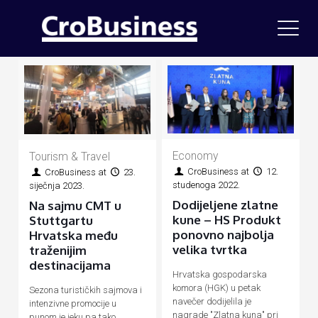
Economy
Tourism & Travel
CroBusiness
at
12.
CroBusiness
at
23.
studenoga 2022.
siječnja 2023.
Dodijeljene zlatne
Na sajmu CMT u
kune – HS Produkt
Stuttgartu
ponovno najbolja
Hrvatska među
velika tvrtka
traženijim
destinacijama
Hrvatska gospodarska
komora (HGK) u petak
Sezona turističkih sajmova i
navečer dodijelila je
intenzivne promocije u
nagrade "Zlatna kuna" pri
punom je jeku pa tako