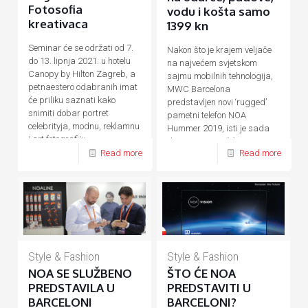
Fotosofia
vodu i košta samo
kreativaca
1399 kn
Seminar će se održati od 7.
Nakon što je krajem veljače
do 13. lipnja 2021. u hotelu
na najvećem svjetskom
Canopy by Hilton Zagreb, a
sajmu mobilnih tehnologija,
petnaestero odabranih imat
MWC Barcelona
će priliku saznati kako
predstavljen novi ‘rugged’
snimiti dobar portret
pametni telefon NOA
celebrityja, modnu, reklamnu
Hummer 2019, isti je sada
i art fotografiju.
dostupan na tržištu. Za sve
Read more
Read more
one
[…]
Style & Fashion
Style & Fashion
NOA SE SLUŽBENO
ŠTO ĆE NOA
PREDSTAVILA U
PREDSTAVITI U
BARCELONI
BARCELONI?