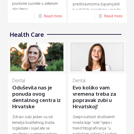
poslovne susrete u zelenom
predstavnicima županijskih
okruženju.
turističkih zajednica i grada
Zagreba.
Read more
Read more
Health Care
Dental
Dental
Evo koliko vam
Oduševila nas je
vremena treba za
ponuda ovog
popravak zubi u
dentalnog centra iz
Hrvatskoj!
Hrvatske
Sveprisutnost društvenih
Zdravi zubi jedan su od
mreža koje “vole” lijepo i
temelja kvalitetnog života.
trend fotografiranja “u
Izgledate i osjećate se
najboljem izdanju” razlozi
opušteno i samopouzdano,