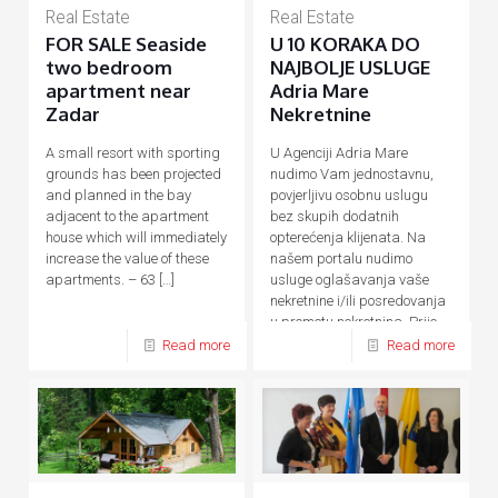
Real Estate
Real Estate
FOR SALE Seaside
U 10 KORAKA DO
two bedroom
NAJBOLJE USLUGE
apartment near
Adria Mare
Zadar
Nekretnine
A small resort with sporting
U Agenciji Adria Mare
grounds has been projected
nudimo Vam jednostavnu,
and planned in the bay
povjerljivu osobnu uslugu
adjacent to the apartment
bez skupih dodatnih
house which will immediately
opterećenja klijenata. Na
increase the value of these
našem portalu nudimo
apartments. – 63
[…]
usluge oglašavanja vaše
nekretnine i/ili posredovanja
u prometu nekretnina. Prije,
tijekom
[…]
Read more
Read more