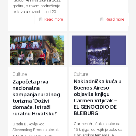
Republike Hrvatske za 2022.
godinu, s rokom podnošenja
prijava u razdoblju od 20.
rujna do 20. listopada 2021.
Read more
Read more
godine.
Culture
Culture
Nakladnička kuća u
Započela prva
Buenos Airesu
nacionalna
objavila knjigu
kampanja ruralnog
Carmen Vrljicak –
turizma ‘Doživi
EL GENOCIDIO DE
domaće. Istraži
BLEIBURG
ruralnu Hrvatsku!’
Carmen Vrljičak je autorica
U selu Bukovlje kod
15 knjiga, od kojih je polovica
Slavonskog Broda u utorak
s hrvatskim temama, a i
je pokrenuta nova i prva