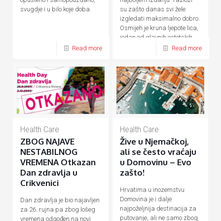
su zašto danas svi žele
svugdje i u bilo koje doba.
izgledati maksimalno dobro.
Osmijeh je kruna ljepote lica,
jedan od glavnih estetskih
[…]
Read more
Read more
Health Care
Health Care
ZBOG NAJAVE
Žive u Njemačkoj,
NESTABILNOG
ali se često vraćaju
VREMENA Otkazan
u Domovinu – Evo
Dan zdravlja u
zašto!
Crikvenici
Hrvatima u inozemstvu
Domovina je i dalje
Dan zdravlja je bio najavljen
najpoželjnija destinacija za
za 26. rujna pa zbog lošeg
putovanje, ali ne samo zbog
vremena odgođen na novi