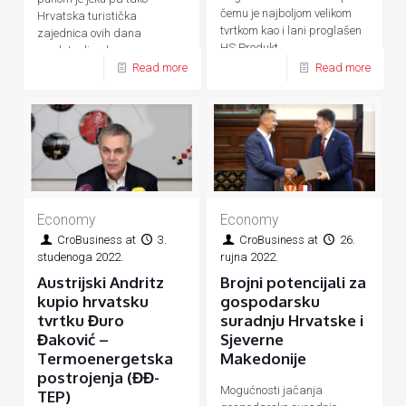
čemu je najboljom velikom
Hrvatska turistička
tvrtkom kao i lani proglašen
zajednica ovih dana
HS Produkt
predstavlja ukupnu
Read more
Read more
hrvatsku turističku ponudu
Economy
Economy
CroBusiness
at
3.
CroBusiness
at
26.
studenoga 2022.
rujna 2022.
Austrijski Andritz
Brojni potencijali za
kupio hrvatsku
gospodarsku
tvrtku Đuro
suradnju Hrvatske i
Đaković –
Sjeverne
Termoenergetska
Makedonije
postrojenja (ĐĐ-
Mogućnosti jačanja
TEP)