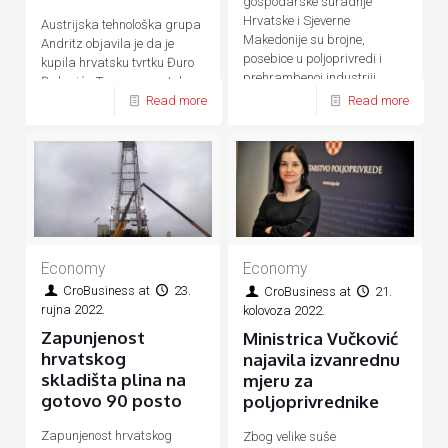
gospodarske suradnje
Hrvatske i Sjeverne
Austrijska tehnološka grupa
Makedonije su brojne,
Andritz objavila je da je
posebice u poljoprivredi i
kupila hrvatsku tvrtku Đuro
prehrambenoj industriji,
Đaković - Termoenergetska
energetici, prometu, turizmu
Read more
Read more
postrojenja (ĐĐ-TEP)
Economy
Economy
CroBusiness
at
23.
CroBusiness
at
21.
rujna 2022.
kolovoza 2022.
Zapunjenost
Ministrica Vučković
hrvatskog
najavila izvanrednu
skladišta plina na
mjeru za
gotovo 90 posto
poljoprivrednike
Zapunjenost hrvatskog
Zbog velike suše