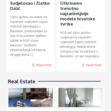
Sudjelovao i Zlatko
Otkrivamo
Dalić
trenutno
najzanimljivije
Treću godinu za redom na
modele hrvatske
najvećem svjetskom sajmu
tvrtke
mobilnih tehnologija u
Barceloni, predstavljeni su
NOA već treću godinu
novi NOA pametni telefoni i
sudjeluje na najvećem
tableti te NOA Vision
svjetskom sajmu mobilnih
televizori. Službeno
tehnologija, Mobile World
predstavljanje održano je
Congress koji se održava u
drugog dana
[…]
Barceloni. Uz već najavljenu
novu F seriju pametnih
Read more
Read more
uređaja temeljenu na AI
[…]
Real Estate