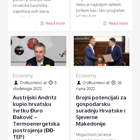
čemu je najboljom velikom
Hrvatska turistička
tvrtkom kao i lani proglašen
zajednica ovih dana
HS Produkt
predstavlja ukupnu
Read more
Read more
hrvatsku turističku ponudu
Economy
Economy
CroBusiness
at
3.
CroBusiness
at
26.
studenoga 2022.
rujna 2022.
Austrijski Andritz
Brojni potencijali za
kupio hrvatsku
gospodarsku
tvrtku Đuro
suradnju Hrvatske i
Đaković –
Sjeverne
Termoenergetska
Makedonije
postrojenja (ĐĐ-
Mogućnosti jačanja
TEP)