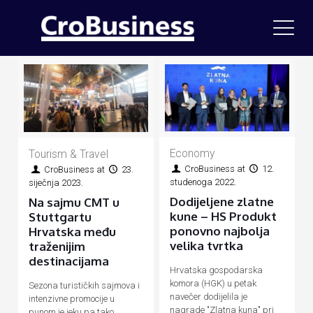
Economy
Tourism & Travel
CroBusiness
at
12.
CroBusiness
at
23.
studenoga 2022.
siječnja 2023.
Dodijeljene zlatne
Na sajmu CMT u
kune – HS Produkt
Stuttgartu
ponovno najbolja
Hrvatska među
velika tvrtka
traženijim
destinacijama
Hrvatska gospodarska
komora (HGK) u petak
Sezona turističkih sajmova i
navečer dodijelila je
intenzivne promocije u
nagrade "Zlatna kuna" pri
punom je jeku pa tako