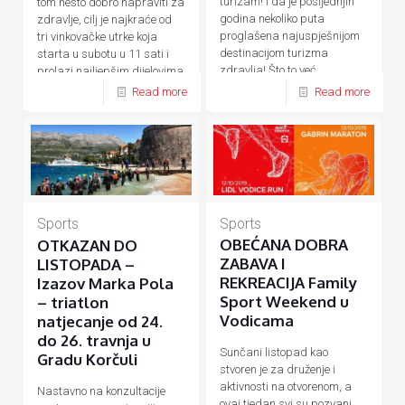
turizam! I da je posljednjih
tom nešto dobro napraviti za
godina nekoliko puta
zdravlje, cilj je najkraće od
proglašena najuspješnijom
tri vinkovačke utrke koja
destinacijom turizma
starta u subotu u 11 sati i
zdravlja! Što to već
prolazi najljepšim dijelovima
desetljećima
[…]
[…]
Read more
Read more
Sports
Sports
OBEĆANA DOBRA
OTKAZAN DO
ZABAVA I
LISTOPADA –
REKREACIJA Family
Izazov Marka Pola
Sport Weekend u
– triatlon
Vodicama
natjecanje od 24.
do 26. travnja u
Sunčani listopad kao
Gradu Korčuli
stvoren je za druženje i
aktivnosti na otvorenom, a
Nastavno na konzultacije
ovaj tjedan svi su pozvani