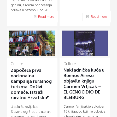
Republike Hrvatske za 2022.
godinu, s rokom podnošenja
prijava u razdoblju od 20.
rujna do 20. listopada 2021.
Read more
Read more
godine.
Culture
Culture
Nakladnička kuća u
Započela prva
Buenos Airesu
nacionalna
objavila knjigu
kampanja ruralnog
Carmen Vrljicak –
turizma ‘Doživi
EL GENOCIDIO DE
domaće. Istraži
BLEIBURG
ruralnu Hrvatsku!’
Carmen Vrljičak je autorica
U selu Bukovlje kod
15 knjiga, od kojih je polovica
Slavonskog Broda u utorak
s hrvatskim temama, a i
je pokrenuta nova i prva