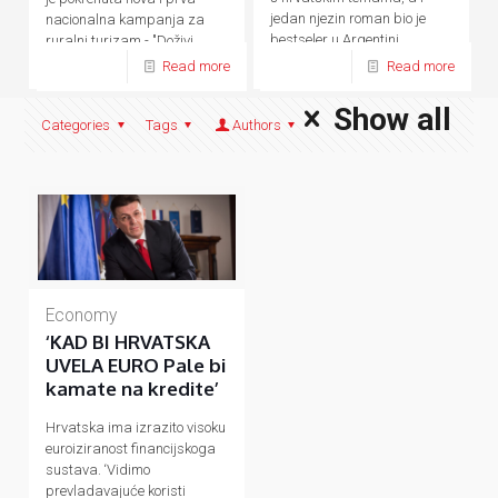
jedan njezin roman bio je
nacionalna kampanja za
bestseler u Argentini.
ruralni turizam - "Doživi
domaće.
Read more
Read more
Show all
Categories
Tags
Authors
Economy
‘KAD BI HRVATSKA
UVELA EURO Pale bi
kamate na kredite’
Hrvatska ima izrazito visoku
euroiziranost financijskoga
sustava. ‘Vidimo
prevladavajuće koristi