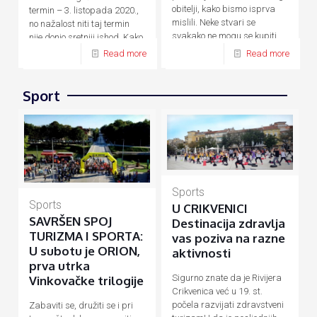
obitelji, kako bismo isprva
termin – 3. listopada 2020.,
mislili. Neke stvari se
no nažalost niti taj termin
svakako ne mogu se kupiti
nije donio sretniji ishod. Kako
novcem, a
[…]
su zbog
[…]
Read more
Read more
Sport
Sports
Sports
U CRIKVENICI
SAVRŠEN SPOJ
Destinacija zdravlja
TURIZMA I SPORTA:
vas poziva na razne
U subotu je ORION,
aktivnosti
prva utrka
Sigurno znate da je Rivijera
Vinkovačke trilogije
Crikvenica već u 19. st.
počela razvijati zdravstveni
Zabaviti se, družiti se i pri