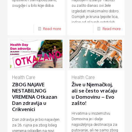
su zašto danas svi žele
svugdje i u bilo koje doba.
izgledati maksimalno dobro.
Osmijeh je kruna ljepote lica,
jedan od glavnih estetskih
[…]
Read more
Read more
Health Care
Health Care
ZBOG NAJAVE
Žive u Njemačkoj,
NESTABILNOG
ali se često vraćaju
VREMENA Otkazan
u Domovinu – Evo
Dan zdravlja u
zašto!
Crikvenici
Hrvatima u inozemstvu
Domovina je i dalje
Dan zdravlja je bio najavljen
najpoželjnija destinacija za
za 26. rujna pa zbog lošeg
putovanje, ali ne samo zbog
vremena odgođen na novi