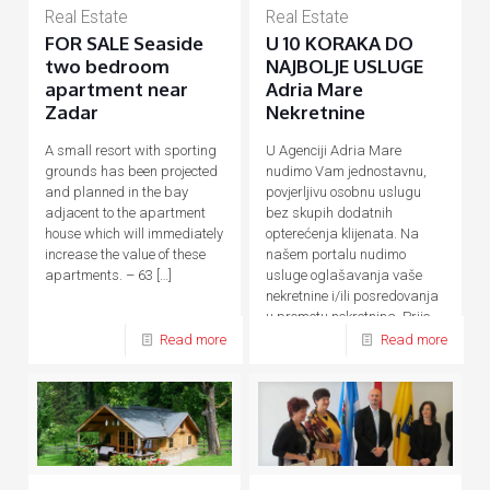
Real Estate
Real Estate
FOR SALE Seaside
U 10 KORAKA DO
two bedroom
NAJBOLJE USLUGE
apartment near
Adria Mare
Zadar
Nekretnine
A small resort with sporting
U Agenciji Adria Mare
grounds has been projected
nudimo Vam jednostavnu,
and planned in the bay
povjerljivu osobnu uslugu
adjacent to the apartment
bez skupih dodatnih
house which will immediately
opterećenja klijenata. Na
increase the value of these
našem portalu nudimo
apartments. – 63
[…]
usluge oglašavanja vaše
nekretnine i/ili posredovanja
u prometu nekretnina. Prije,
tijekom
[…]
Read more
Read more