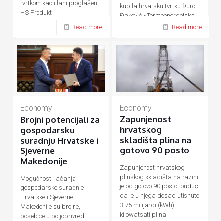
tvrtkom kao i lani proglašen
kupila hrvatsku tvrtku Đuro
HS Produkt
Đaković - Termoenergetska
postrojenja (ĐĐ-TEP)
Read more
Read more
Economy
Economy
Zapunjenost
Brojni potencijali za
hrvatskog
gospodarsku
skladišta plina na
suradnju Hrvatske i
gotovo 90 posto
Sjeverne
Makedonije
Zapunjenost hrvatskog
plinskog skladišta na razini
Mogućnosti jačanja
je od gotovo 90 posto, budući
gospodarske suradnje
da je u njega dosad utisnuto
Hrvatske i Sjeverne
3,75 milijardi (kWh)
Makedonije su brojne,
kilowatsati plina
posebice u poljoprivredi i