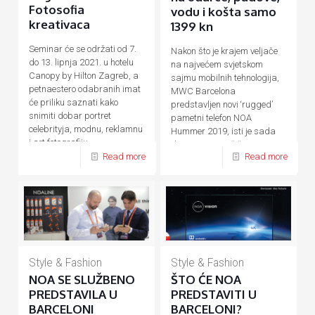
Fotosofia
vodu i košta samo
kreativaca
1399 kn
Seminar će se održati od 7.
Nakon što je krajem veljače
do 13. lipnja 2021. u hotelu
na najvećem svjetskom
Canopy by Hilton Zagreb, a
sajmu mobilnih tehnologija,
petnaestero odabranih imat
MWC Barcelona
će priliku saznati kako
predstavljen novi ‘rugged’
snimiti dobar portret
pametni telefon NOA
celebrityja, modnu, reklamnu
Hummer 2019, isti je sada
i art fotografiju.
dostupan na tržištu. Za sve
Read more
Read more
one
[…]
Style & Fashion
Style & Fashion
NOA SE SLUŽBENO
ŠTO ĆE NOA
PREDSTAVILA U
PREDSTAVITI U
BARCELONI
BARCELONI?