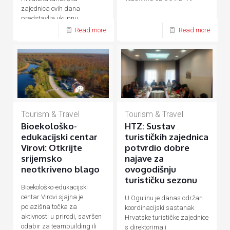
zajednica ovih dana
predstavlja ukupnu
hrvatsku turističku ponudu
Read more
Read more
Tourism & Travel
Tourism & Travel
Bioekološko-
HTZ: Sustav
edukacijski centar
turističkih zajednica
Virovi: Otkrijte
potvrdio dobre
srijemsko
najave za
neotkriveno blago
ovogodišnju
turističku sezonu
Bioekološko-edukacijski
centar Virovi sjajna je
U Ogulinu je danas održan
polazišna točka za
koordinacijski sastanak
aktivnosti u prirodi, savršen
Hrvatske turističke zajednice
odabir za teambuilding ili
s direktorima i