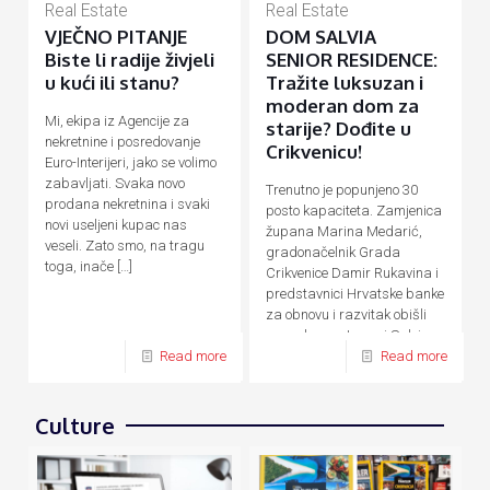
Real Estate
Real Estate
VJEČNO PITANJE
DOM SALVIA
Biste li radije živjeli
SENIOR RESIDENCE:
u kući ili stanu?
Tražite luksuzan i
moderan dom za
Mi, ekipa iz Agencije za
starije? Dođite u
nekretnine i posredovanje
Crikvenicu!
Euro-Interijeri, jako se volimo
zabavljati. Svaka novo
Trenutno je popunjeno 30
prodana nekretnina i svaki
posto kapaciteta. Zamjenica
novi useljeni kupac nas
župana Marina Medarić,
veseli. Zato smo, na tragu
gradonačelnik Grada
toga, inače
[…]
Crikvenice Damir Rukavina i
predstavnici Hrvatske banke
za obnovu i razvitak obišli
su nedavno otvoreni Salvia
Senior Residence,
[…]
Read more
Read more
Culture