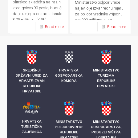
plinskog skladišta na razini
Ministarstvo poljoprivrede
je od gotovo 90 posto, budući
najavilo je izvanrednu mjeru
da je u njega dosad utisnuto
za poljoprivrednike vrijednu
3,75 milijardi (kWh)
oko 200 milijuna kuna
kilowatsati plina
Read more
Read more
SREDIŠNJI
HRVATSKA
MINISTARSTVO
DRŽAVNI URED ZA
GOSPODARSKA
TURIZMA
HRVATE IZVAN
KOMORA
REPUBLIKE
REPUBLIKE
HRVATSKE
HRVATSKE
HRVATSKA
MINISTARSTVO
MINISTARSTVO
TURISTIČKA
POLJOPRIVREDE
GOSPODARSTVA,
ZAJEDNICA
REPUBLIKE
PODUZETNIŠTVA
HRVATSKE
I OBRTA RH