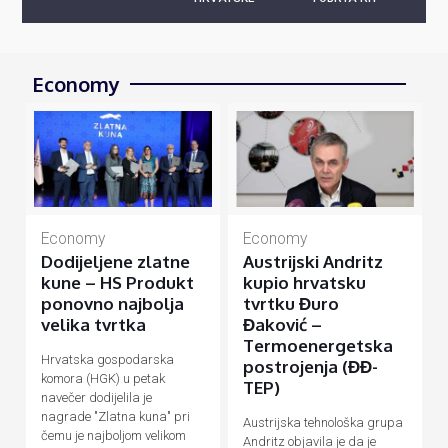
Economy
Economy
Economy
Dodijeljene zlatne
Austrijski Andritz
kune – HS Produkt
kupio hrvatsku
ponovno najbolja
tvrtku Đuro
velika tvrtka
Đaković –
Termoenergetska
Hrvatska gospodarska
postrojenja (ĐĐ-
komora (HGK) u petak
TEP)
navečer dodijelila je
nagrade "Zlatna kuna" pri
Austrijska tehnološka grupa
čemu je najboljom velikom
Andritz objavila je da je