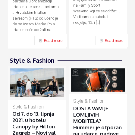
partnera u organizaciji
na Family Sport
triatlona te konzultacijama
Weekend koji će se održati u
s Hrvatskim triatlon
Vodicama u subotu i
savezom (HTS) odlučeno je
nedjelju, 12. i
[…]
da se Izazov Marka Pola –
triatlon neće održati na
predviđene datume, 24. – 26.
Read more
Read more
[…]
Style & Fashion
Style & Fashion
Style & Fashion
DOSTA VAM JE
Od 7. do 13. lipnja
LOMLJIVIH
2021. u hotelu
MOBITELA?
Canopy by Hilton
Hummer je otporan
Zagreb – Novi val
na udarce, padove,