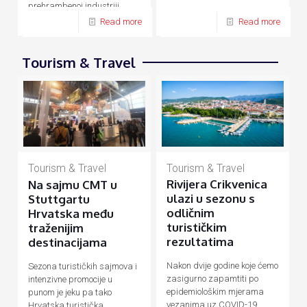
prehrambenoj industriji,
energetici, prometu, turizmu
Read more
Read more
Tourism & Travel
Tourism & Travel
Tourism & Travel
Rivijera Crikvenica
Na sajmu CMT u
ulazi u sezonu s
Stuttgartu
odličnim
Hrvatska među
turističkim
traženijim
rezultatima
destinacijama
Nakon dvije godine koje ćemo
Sezona turističkih sajmova i
zasigurno zapamtiti po
intenzivne promocije u
epidemiološkim mjerama
punom je jeku pa tako
vezanima uz COVID-19
Hrvatska turistička