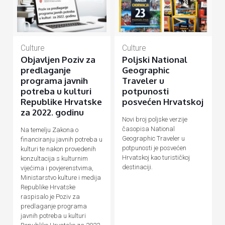
Culture
Culture
Objavljen Poziv za
Poljski National
predlaganje
Geographic
programa javnih
Traveler u
potreba u kulturi
potpunosti
Republike Hrvatske
posvećen Hrvatskoj
za 2022. godinu
Novi broj poljske verzije
časopisa National
Na temelju Zakona o
Geographic Traveler u
financiranju javnih potreba u
potpunosti je posvećen
kulturi te nakon provedenih
Hrvatskoj kao turističkoj
konzultacija s kulturnim
destinaciji.
vijećima i povjerenstvima,
Ministarstvo kulture i medija
Republike Hrvatske
raspisalo je Poziv za
predlaganje programa
javnih potreba u kulturi