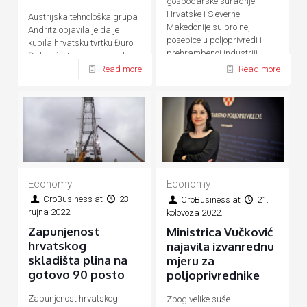
gospodarske suradnje
Hrvatske i Sjeverne
Austrijska tehnološka grupa
Makedonije su brojne,
Andritz objavila je da je
posebice u poljoprivredi i
kupila hrvatsku tvrtku Đuro
prehrambenoj industriji,
Đaković - Termoenergetska
energetici, prometu, turizmu
Read more
Read more
postrojenja (ĐĐ-TEP)
Economy
Economy
CroBusiness
at
23.
CroBusiness
at
21.
rujna 2022.
kolovoza 2022.
Zapunjenost
Ministrica Vučković
hrvatskog
najavila izvanrednu
skladišta plina na
mjeru za
gotovo 90 posto
poljoprivrednike
Zapunjenost hrvatskog
Zbog velike suše