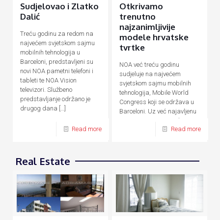
Sudjelovao i Zlatko
Otkrivamo
Dalić
trenutno
najzanimljivije
Treću godinu za redom na
modele hrvatske
najvećem svjetskom sajmu
tvrtke
mobilnih tehnologija u
Barceloni, predstavljeni su
NOA već treću godinu
novi NOA pametni telefoni i
sudjeluje na najvećem
tableti te NOA Vision
svjetskom sajmu mobilnih
televizori. Službeno
tehnologija, Mobile World
predstavljanje održano je
Congress koji se održava u
drugog dana
[…]
Barceloni. Uz već najavljenu
novu F seriju pametnih
Read more
Read more
uređaja temeljenu na AI
[…]
Real Estate