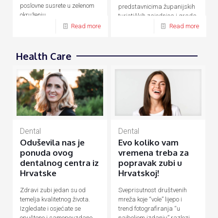
poslovne susrete u zelenom
predstavnicima županijskih
okruženju.
turističkih zajednica i grada
Zagreba.
Read more
Read more
Health Care
Dental
Dental
Evo koliko vam
Oduševila nas je
vremena treba za
ponuda ovog
popravak zubi u
dentalnog centra iz
Hrvatskoj!
Hrvatske
Sveprisutnost društvenih
Zdravi zubi jedan su od
mreža koje “vole” lijepo i
temelja kvalitetnog života.
trend fotografiranja “u
Izgledate i osjećate se
najboljem izdanju” razlozi
opušteno i samopouzdano,