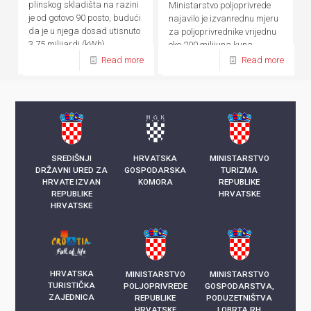
plinskog skladišta na razini
Ministarstvo poljoprivrede
je od gotovo 90 posto, budući
najavilo je izvanrednu mjeru
da je u njega dosad utisnuto
za poljoprivrednike vrijednu
3,75 milijardi (kWh)
oko 200 milijuna kuna
kilowatsati plina
Read more
Read more
SREDIŠNJI
HRVATSKA
MINISTARSTVO
DRŽAVNI URED ZA
GOSPODARSKA
TURIZMA
HRVATE IZVAN
KOMORA
REPUBLIKE
REPUBLIKE
HRVATSKE
HRVATSKE
HRVATSKA
MINISTARSTVO
MINISTARSTVO
TURISTIČKA
POLJOPRIVREDE
GOSPODARSTVA,
ZAJEDNICA
REPUBLIKE
PODUZETNIŠTVA
HRVATSKE
I OBRTA RH