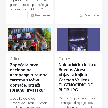
Republike Hrvatske za 2022.
godinu, s rokom podnošenja
prijava u razdoblju od 20.
rujna do 20. listopada 2021.
Read more
Read more
godine.
Culture
Culture
Nakladnička kuća u
Započela prva
Buenos Airesu
nacionalna
objavila knjigu
kampanja ruralnog
Carmen Vrljicak –
turizma ‘Doživi
EL GENOCIDIO DE
domaće. Istraži
BLEIBURG
ruralnu Hrvatsku!’
Carmen Vrljičak je autorica
U selu Bukovlje kod
15 knjiga, od kojih je polovica
Slavonskog Broda u utorak
s hrvatskim temama, a i
je pokrenuta nova i prva