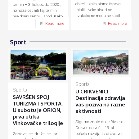
obitelji, kako bismo isprva
termin – 3. listopada 2020.,
mislili. Neke stvari se
no nažalost niti taj termin
svakako ne mogu se kupiti
nije donio sretniji ishod. Kako
novcem, a
[…]
su zbog
[…]
Read more
Read more
Sport
Sports
Sports
U CRIKVENICI
SAVRŠEN SPOJ
Destinacija zdravlja
TURIZMA I SPORTA:
vas poziva na razne
U subotu je ORION,
aktivnosti
prva utrka
Sigurno znate da je Rivijera
Vinkovačke trilogije
Crikvenica već u 19. st.
počela razvijati zdravstveni
Zabaviti se, družiti se i pri