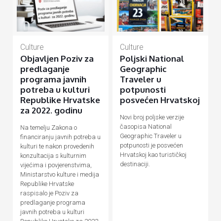
Culture
Culture
Objavljen Poziv za
Poljski National
predlaganje
Geographic
programa javnih
Traveler u
potreba u kulturi
potpunosti
Republike Hrvatske
posvećen Hrvatskoj
za 2022. godinu
Novi broj poljske verzije
časopisa National
Na temelju Zakona o
Geographic Traveler u
financiranju javnih potreba u
potpunosti je posvećen
kulturi te nakon provedenih
Hrvatskoj kao turističkoj
konzultacija s kulturnim
destinaciji.
vijećima i povjerenstvima,
Ministarstvo kulture i medija
Republike Hrvatske
raspisalo je Poziv za
predlaganje programa
javnih potreba u kulturi