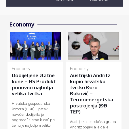
Economy
Economy
Economy
Dodijeljene zlatne
Austrijski Andritz
kune – HS Produkt
kupio hrvatsku
ponovno najbolja
tvrtku Đuro
velika tvrtka
Đaković –
Termoenergetska
Hrvatska gospodarska
postrojenja (ĐĐ-
komora (HGK) u petak
TEP)
navečer dodijelila je
nagrade "Zlatna kuna" pri
Austrijska tehnološka grupa
čemu je najboljom velikom
Andritz objavila je da je