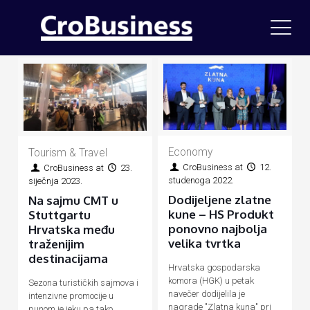
Economy
Tourism & Travel
CroBusiness
at
12.
CroBusiness
at
23.
studenoga 2022.
siječnja 2023.
Dodijeljene zlatne
Na sajmu CMT u
kune – HS Produkt
Stuttgartu
ponovno najbolja
Hrvatska među
velika tvrtka
traženijim
destinacijama
Hrvatska gospodarska
komora (HGK) u petak
Sezona turističkih sajmova i
navečer dodijelila je
intenzivne promocije u
nagrade "Zlatna kuna" pri
punom je jeku pa tako