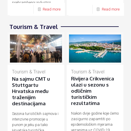
prehrambenoj industriji,
energetici, prometu, turizmu
Read more
Read more
Tourism & Travel
Tourism & Travel
Tourism & Travel
Rivijera Crikvenica
Na sajmu CMT u
ulazi u sezonu s
Stuttgartu
odličnim
Hrvatska među
turističkim
traženijim
rezultatima
destinacijama
Nakon dvije godine koje ćemo
Sezona turističkih sajmova i
zasigurno zapamtiti po
intenzivne promocije u
epidemiološkim mjerama
punom je jeku pa tako
vezanima uz COVID-19
Hrvatska turistička