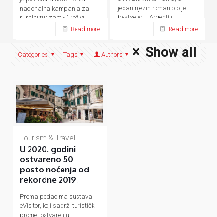
jedan njezin roman bio je
nacionalna kampanja za
bestseler u Argentini.
ruralni turizam - "Doživi
domaće.
Read more
Read more
Show all
Categories
Tags
Authors
Tourism & Travel
U 2020. godini
ostvareno 50
posto noćenja od
rekordne 2019.
Prema podacima sustava
eVisitor, koji sadrži turistički
promet ostvaren u