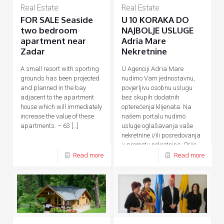
Real Estate
Real Estate
FOR SALE Seaside
U 10 KORAKA DO
two bedroom
NAJBOLJE USLUGE
apartment near
Adria Mare
Zadar
Nekretnine
A small resort with sporting
U Agenciji Adria Mare
grounds has been projected
nudimo Vam jednostavnu,
and planned in the bay
povjerljivu osobnu uslugu
adjacent to the apartment
bez skupih dodatnih
house which will immediately
opterećenja klijenata. Na
increase the value of these
našem portalu nudimo
apartments. – 63
[…]
usluge oglašavanja vaše
nekretnine i/ili posredovanja
u prometu nekretnina. Prije,
tijekom
[…]
Read more
Read more