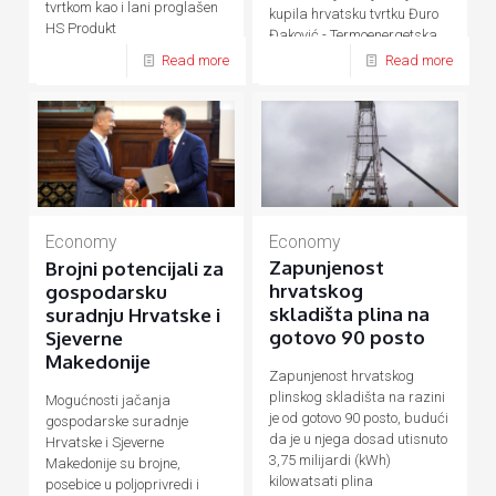
tvrtkom kao i lani proglašen
kupila hrvatsku tvrtku Đuro
HS Produkt
Đaković - Termoenergetska
postrojenja (ĐĐ-TEP)
Read more
Read more
Economy
Economy
Zapunjenost
Brojni potencijali za
hrvatskog
gospodarsku
skladišta plina na
suradnju Hrvatske i
gotovo 90 posto
Sjeverne
Makedonije
Zapunjenost hrvatskog
plinskog skladišta na razini
Mogućnosti jačanja
je od gotovo 90 posto, budući
gospodarske suradnje
da je u njega dosad utisnuto
Hrvatske i Sjeverne
3,75 milijardi (kWh)
Makedonije su brojne,
kilowatsati plina
posebice u poljoprivredi i