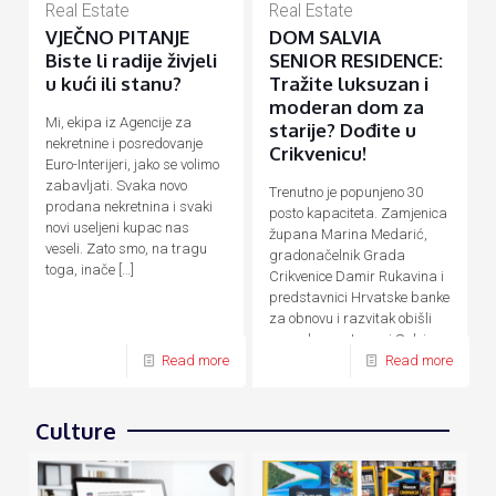
Real Estate
Real Estate
VJEČNO PITANJE
DOM SALVIA
Biste li radije živjeli
SENIOR RESIDENCE:
u kući ili stanu?
Tražite luksuzan i
moderan dom za
Mi, ekipa iz Agencije za
starije? Dođite u
nekretnine i posredovanje
Crikvenicu!
Euro-Interijeri, jako se volimo
zabavljati. Svaka novo
Trenutno je popunjeno 30
prodana nekretnina i svaki
posto kapaciteta. Zamjenica
novi useljeni kupac nas
župana Marina Medarić,
veseli. Zato smo, na tragu
gradonačelnik Grada
toga, inače
[…]
Crikvenice Damir Rukavina i
predstavnici Hrvatske banke
za obnovu i razvitak obišli
su nedavno otvoreni Salvia
Senior Residence,
[…]
Read more
Read more
Culture