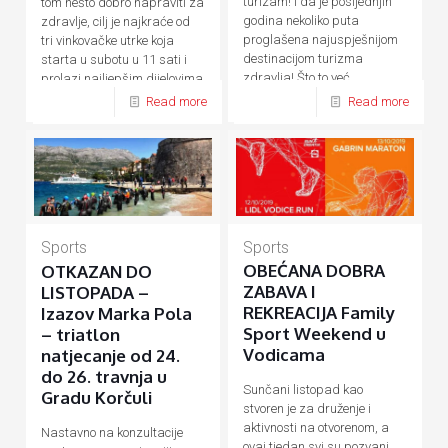
turizam! I da je posljednjih
tom nešto dobro napraviti za
godina nekoliko puta
zdravlje, cilj je najkraće od
proglašena najuspješnijom
tri vinkovačke utrke koja
destinacijom turizma
starta u subotu u 11 sati i
zdravlja! Što to već
prolazi najljepšim dijelovima
desetljećima
[…]
[…]
Read more
Read more
Sports
Sports
OBEĆANA DOBRA
OTKAZAN DO
ZABAVA I
LISTOPADA –
REKREACIJA Family
Izazov Marka Pola
Sport Weekend u
– triatlon
Vodicama
natjecanje od 24.
do 26. travnja u
Sunčani listopad kao
Gradu Korčuli
stvoren je za druženje i
aktivnosti na otvorenom, a
Nastavno na konzultacije
ovaj tjedan svi su pozvani