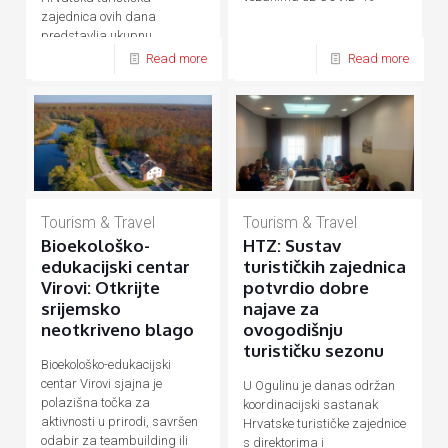
zajednica ovih dana
predstavlja ukupnu
hrvatsku turističku ponudu
Read more
Read more
Tourism & Travel
Tourism & Travel
Bioekološko-
HTZ: Sustav
edukacijski centar
turističkih zajednica
Virovi: Otkrijte
potvrdio dobre
srijemsko
najave za
neotkriveno blago
ovogodišnju
turističku sezonu
Bioekološko-edukacijski
centar Virovi sjajna je
U Ogulinu je danas održan
polazišna točka za
koordinacijski sastanak
aktivnosti u prirodi, savršen
Hrvatske turističke zajednice
odabir za teambuilding ili
s direktorima i