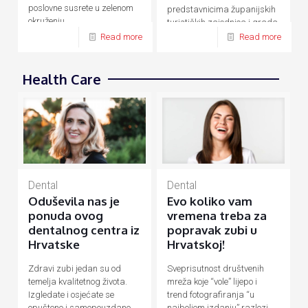
poslovne susrete u zelenom
predstavnicima županijskih
okruženju.
turističkih zajednica i grada
Zagreba.
Read more
Read more
Health Care
Dental
Dental
Evo koliko vam
Oduševila nas je
vremena treba za
ponuda ovog
popravak zubi u
dentalnog centra iz
Hrvatskoj!
Hrvatske
Sveprisutnost društvenih
Zdravi zubi jedan su od
mreža koje “vole” lijepo i
temelja kvalitetnog života.
trend fotografiranja “u
Izgledate i osjećate se
najboljem izdanju” razlozi
opušteno i samopouzdano,