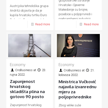
gospodarske suradnje
Hrvatske i Sjeverne
Austrijska tehnološka grupa
Makedonije su brojne,
Andritz objavila je da je
posebice u poljoprivredi i
kupila hrvatsku tvrtku Đuro
prehrambenoj industriji,
Đaković - Termoenergetska
energetici, prometu, turizmu
Read more
Read more
postrojenja (ĐĐ-TEP)
Economy
Economy
CroBusiness
at
23.
CroBusiness
at
21.
rujna 2022.
kolovoza 2022.
Zapunjenost
Ministrica Vučković
hrvatskog
najavila izvanrednu
skladišta plina na
mjeru za
gotovo 90 posto
poljoprivrednike
Zapunjenost hrvatskog
Zbog velike suše