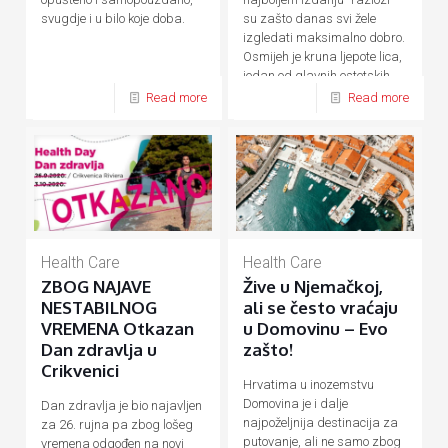
su zašto danas svi žele
svugdje i u bilo koje doba.
izgledati maksimalno dobro.
Osmijeh je kruna ljepote lica,
jedan od glavnih estetskih
[…]
Read more
Read more
Health Care
Health Care
ZBOG NAJAVE
Žive u Njemačkoj,
NESTABILNOG
ali se često vraćaju
VREMENA Otkazan
u Domovinu – Evo
Dan zdravlja u
zašto!
Crikvenici
Hrvatima u inozemstvu
Domovina je i dalje
Dan zdravlja je bio najavljen
najpoželjnija destinacija za
za 26. rujna pa zbog lošeg
putovanje, ali ne samo zbog
vremena odgođen na novi