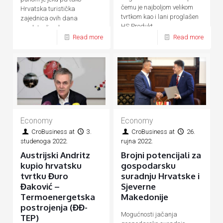
čemu je najboljom velikom
Hrvatska turistička
tvrtkom kao i lani proglašen
zajednica ovih dana
HS Produkt
predstavlja ukupnu
Read more
Read more
hrvatsku turističku ponudu
Economy
Economy
CroBusiness
at
3.
CroBusiness
at
26.
studenoga 2022.
rujna 2022.
Austrijski Andritz
Brojni potencijali za
kupio hrvatsku
gospodarsku
tvrtku Đuro
suradnju Hrvatske i
Đaković –
Sjeverne
Termoenergetska
Makedonije
postrojenja (ĐĐ-
Mogućnosti jačanja
TEP)