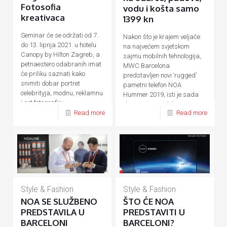
Fotosofia
vodu i košta samo
kreativaca
1399 kn
Seminar će se održati od 7.
Nakon što je krajem veljače
do 13. lipnja 2021. u hotelu
na najvećem svjetskom
Canopy by Hilton Zagreb, a
sajmu mobilnih tehnologija,
petnaestero odabranih imat
MWC Barcelona
će priliku saznati kako
predstavljen novi ‘rugged’
snimiti dobar portret
pametni telefon NOA
celebrityja, modnu, reklamnu
Hummer 2019, isti je sada
i art fotografiju.
dostupan na tržištu. Za sve
Read more
Read more
one
[…]
Style & Fashion
Style & Fashion
NOA SE SLUŽBENO
ŠTO ĆE NOA
PREDSTAVILA U
PREDSTAVITI U
BARCELONI
BARCELONI?