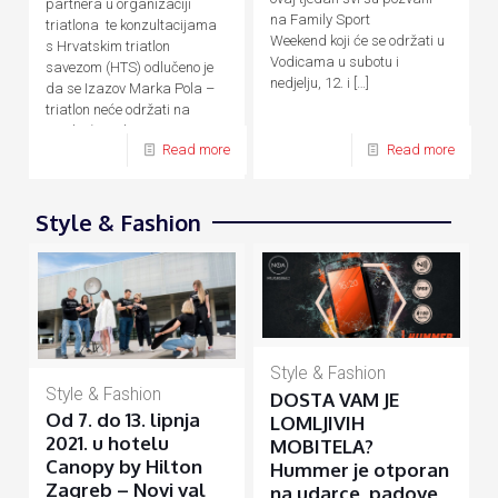
partnera u organizaciji
na Family Sport
triatlona te konzultacijama
Weekend koji će se održati u
s Hrvatskim triatlon
Vodicama u subotu i
savezom (HTS) odlučeno je
nedjelju, 12. i
[…]
da se Izazov Marka Pola –
triatlon neće održati na
predviđene datume, 24. – 26.
Read more
Read more
[…]
Style & Fashion
Style & Fashion
Style & Fashion
DOSTA VAM JE
Od 7. do 13. lipnja
LOMLJIVIH
2021. u hotelu
MOBITELA?
Canopy by Hilton
Hummer je otporan
Zagreb – Novi val
na udarce, padove,