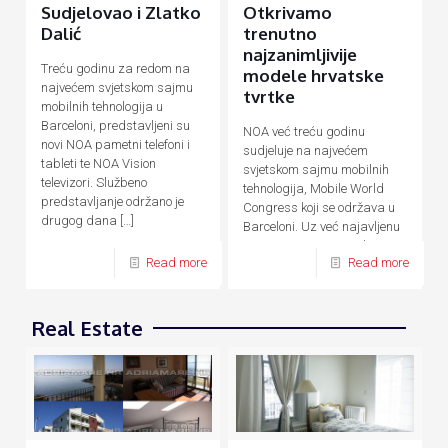
Sudjelovao i Zlatko
Otkrivamo
Dalić
trenutno
najzanimljivije
Treću godinu za redom na
modele hrvatske
najvećem svjetskom sajmu
tvrtke
mobilnih tehnologija u
Barceloni, predstavljeni su
NOA već treću godinu
novi NOA pametni telefoni i
sudjeluje na najvećem
tableti te NOA Vision
svjetskom sajmu mobilnih
televizori. Službeno
tehnologija, Mobile World
predstavljanje održano je
Congress koji se održava u
drugog dana
[…]
Barceloni. Uz već najavljenu
novu F seriju pametnih
Read more
Read more
uređaja temeljenu na AI
[…]
Real Estate