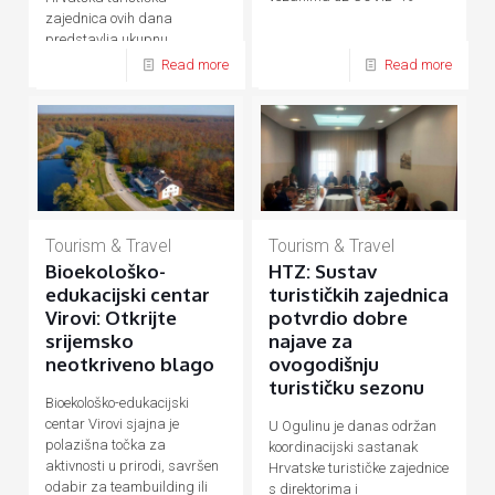
zajednica ovih dana
predstavlja ukupnu
hrvatsku turističku ponudu
Read more
Read more
Tourism & Travel
Tourism & Travel
Bioekološko-
HTZ: Sustav
edukacijski centar
turističkih zajednica
Virovi: Otkrijte
potvrdio dobre
srijemsko
najave za
neotkriveno blago
ovogodišnju
turističku sezonu
Bioekološko-edukacijski
centar Virovi sjajna je
U Ogulinu je danas održan
polazišna točka za
koordinacijski sastanak
aktivnosti u prirodi, savršen
Hrvatske turističke zajednice
odabir za teambuilding ili
s direktorima i