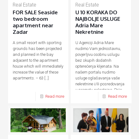
Real Estate
Real Estate
FOR SALE Seaside
U 10 KORAKA DO
two bedroom
NAJBOLJE USLUGE
apartment near
Adria Mare
Zadar
Nekretnine
A small resort with sporting
U Agenciji Adria Mare
grounds has been projected
nudimo Vam jednostavnu,
and planned in the bay
povjerljivu osobnu uslugu
adjacent to the apartment
bez skupih dodatnih
house which will immediately
opterećenja klijenata. Na
increase the value of these
našem portalu nudimo
apartments. – 63
[…]
usluge oglašavanja vaše
nekretnine i/ili posredovanja
u prometu nekretnina. Prije,
tijekom
[…]
Read more
Read more