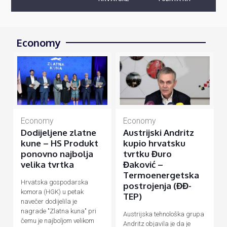
Economy
Economy
Economy
Dodijeljene zlatne
Austrijski Andritz
kune – HS Produkt
kupio hrvatsku
ponovno najbolja
tvrtku Đuro
velika tvrtka
Đaković –
Termoenergetska
Hrvatska gospodarska
postrojenja (ĐĐ-
komora (HGK) u petak
TEP)
navečer dodijelila je
nagrade "Zlatna kuna" pri
Austrijska tehnološka grupa
čemu je najboljom velikom
Andritz objavila je da je