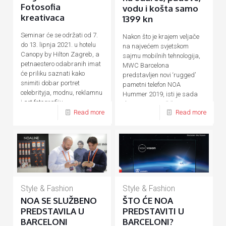
Fotosofia
vodu i košta samo
kreativaca
1399 kn
Seminar će se održati od 7.
Nakon što je krajem veljače
do 13. lipnja 2021. u hotelu
na najvećem svjetskom
Canopy by Hilton Zagreb, a
sajmu mobilnih tehnologija,
petnaestero odabranih imat
MWC Barcelona
će priliku saznati kako
predstavljen novi ‘rugged’
snimiti dobar portret
pametni telefon NOA
celebrityja, modnu, reklamnu
Hummer 2019, isti je sada
i art fotografiju.
dostupan na tržištu. Za sve
Read more
Read more
one
[…]
Style & Fashion
Style & Fashion
NOA SE SLUŽBENO
ŠTO ĆE NOA
PREDSTAVILA U
PREDSTAVITI U
BARCELONI
BARCELONI?