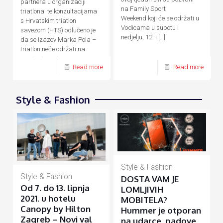
partnera u organizaciji
na Family Sport
triatlona te konzultacijama
Weekend koji će se održati u
s Hrvatskim triatlon
Vodicama u subotu i
savezom (HTS) odlučeno je
nedjelju, 12. i
[…]
da se Izazov Marka Pola –
triatlon neće održati na
predviđene datume, 24. – 26.
Read more
Read more
[…]
Style & Fashion
Style & Fashion
Style & Fashion
DOSTA VAM JE
Od 7. do 13. lipnja
LOMLJIVIH
2021. u hotelu
MOBITELA?
Canopy by Hilton
Hummer je otporan
Zagreb – Novi val
na udarce, padove,