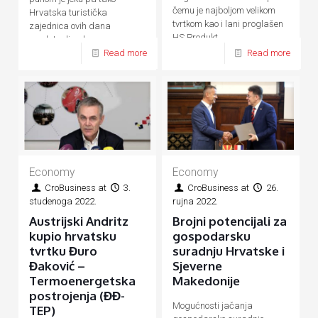
čemu je najboljom velikom
Hrvatska turistička
tvrtkom kao i lani proglašen
zajednica ovih dana
HS Produkt
predstavlja ukupnu
Read more
Read more
hrvatsku turističku ponudu
Economy
Economy
CroBusiness
at
3.
CroBusiness
at
26.
studenoga 2022.
rujna 2022.
Austrijski Andritz
Brojni potencijali za
kupio hrvatsku
gospodarsku
tvrtku Đuro
suradnju Hrvatske i
Đaković –
Sjeverne
Termoenergetska
Makedonije
postrojenja (ĐĐ-
Mogućnosti jačanja
TEP)