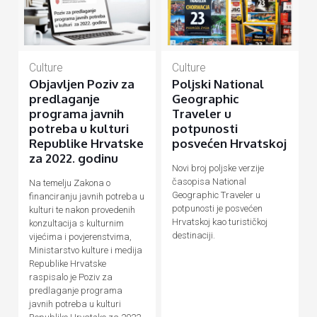
Culture
Culture
Objavljen Poziv za
Poljski National
predlaganje
Geographic
programa javnih
Traveler u
potreba u kulturi
potpunosti
Republike Hrvatske
posvećen Hrvatskoj
za 2022. godinu
Novi broj poljske verzije
časopisa National
Na temelju Zakona o
Geographic Traveler u
financiranju javnih potreba u
potpunosti je posvećen
kulturi te nakon provedenih
Hrvatskoj kao turističkoj
konzultacija s kulturnim
destinaciji.
vijećima i povjerenstvima,
Ministarstvo kulture i medija
Republike Hrvatske
raspisalo je Poziv za
predlaganje programa
javnih potreba u kulturi