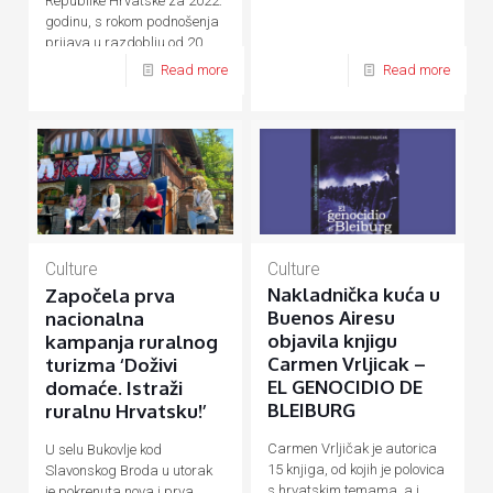
Republike Hrvatske za 2022.
godinu, s rokom podnošenja
prijava u razdoblju od 20.
rujna do 20. listopada 2021.
Read more
Read more
godine.
Culture
Culture
Nakladnička kuća u
Započela prva
Buenos Airesu
nacionalna
objavila knjigu
kampanja ruralnog
Carmen Vrljicak –
turizma ‘Doživi
EL GENOCIDIO DE
domaće. Istraži
BLEIBURG
ruralnu Hrvatsku!’
Carmen Vrljičak je autorica
U selu Bukovlje kod
15 knjiga, od kojih je polovica
Slavonskog Broda u utorak
s hrvatskim temama, a i
je pokrenuta nova i prva