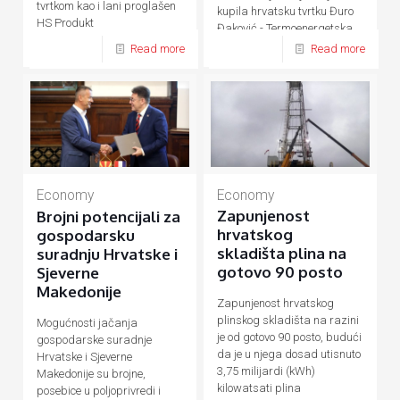
tvrtkom kao i lani proglašen
kupila hrvatsku tvrtku Đuro
HS Produkt
Đaković - Termoenergetska
postrojenja (ĐĐ-TEP)
Read more
Read more
Economy
Economy
Zapunjenost
Brojni potencijali za
hrvatskog
gospodarsku
skladišta plina na
suradnju Hrvatske i
gotovo 90 posto
Sjeverne
Makedonije
Zapunjenost hrvatskog
plinskog skladišta na razini
Mogućnosti jačanja
je od gotovo 90 posto, budući
gospodarske suradnje
da je u njega dosad utisnuto
Hrvatske i Sjeverne
3,75 milijardi (kWh)
Makedonije su brojne,
kilowatsati plina
posebice u poljoprivredi i