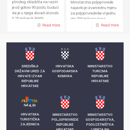
plinskog skladišta na razini
Ministarstvo poljoprivrede
je od gotovo 90 posto, budući
najavilo je izvanrednu mjeru
da je u njega dosad utisnuto
za poljoprivrednike vrijednu
3,75 milijardi (kWh)
oko 200 milijuna kuna
kilowatsati plina
Read more
Read more
SREDIŠNJI
HRVATSKA
MINISTARSTVO
DRŽAVNI URED ZA
GOSPODARSKA
TURIZMA
HRVATE IZVAN
KOMORA
REPUBLIKE
REPUBLIKE
HRVATSKE
HRVATSKE
HRVATSKA
MINISTARSTVO
MINISTARSTVO
TURISTIČKA
POLJOPRIVREDE
GOSPODARSTVA,
ZAJEDNICA
REPUBLIKE
PODUZETNIŠTVA
HRVATSKE
I OBRTA RH