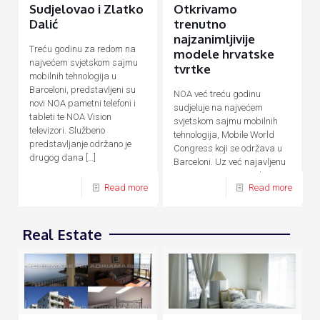
Sudjelovao i Zlatko
Otkrivamo
Dalić
trenutno
najzanimljivije
Treću godinu za redom na
modele hrvatske
najvećem svjetskom sajmu
tvrtke
mobilnih tehnologija u
Barceloni, predstavljeni su
NOA već treću godinu
novi NOA pametni telefoni i
sudjeluje na najvećem
tableti te NOA Vision
svjetskom sajmu mobilnih
televizori. Službeno
tehnologija, Mobile World
predstavljanje održano je
Congress koji se održava u
drugog dana
[…]
Barceloni. Uz već najavljenu
novu F seriju pametnih
Read more
Read more
uređaja temeljenu na AI
[…]
Real Estate