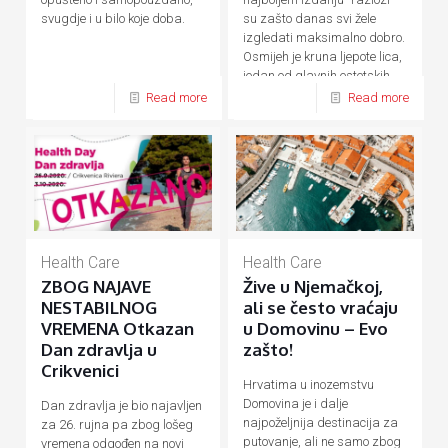
su zašto danas svi žele
svugdje i u bilo koje doba.
izgledati maksimalno dobro.
Osmijeh je kruna ljepote lica,
jedan od glavnih estetskih
[…]
Read more
Read more
Health Care
Health Care
ZBOG NAJAVE
Žive u Njemačkoj,
NESTABILNOG
ali se često vraćaju
VREMENA Otkazan
u Domovinu – Evo
Dan zdravlja u
zašto!
Crikvenici
Hrvatima u inozemstvu
Domovina je i dalje
Dan zdravlja je bio najavljen
najpoželjnija destinacija za
za 26. rujna pa zbog lošeg
putovanje, ali ne samo zbog
vremena odgođen na novi