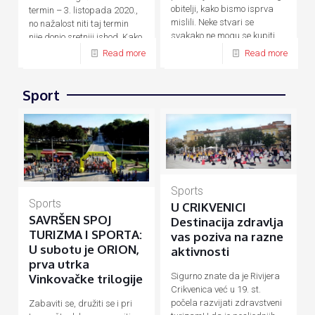
obitelji, kako bismo isprva
termin – 3. listopada 2020.,
mislili. Neke stvari se
no nažalost niti taj termin
svakako ne mogu se kupiti
nije donio sretniji ishod. Kako
novcem, a
[…]
su zbog
[…]
Read more
Read more
Sport
Sports
Sports
U CRIKVENICI
SAVRŠEN SPOJ
Destinacija zdravlja
TURIZMA I SPORTA:
vas poziva na razne
U subotu je ORION,
aktivnosti
prva utrka
Sigurno znate da je Rivijera
Vinkovačke trilogije
Crikvenica već u 19. st.
počela razvijati zdravstveni
Zabaviti se, družiti se i pri