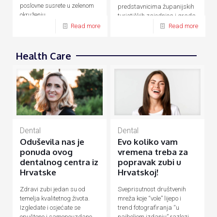
poslovne susrete u zelenom
predstavnicima županijskih
okruženju.
turističkih zajednica i grada
Zagreba.
Read more
Read more
Health Care
Dental
Dental
Evo koliko vam
Oduševila nas je
vremena treba za
ponuda ovog
popravak zubi u
dentalnog centra iz
Hrvatskoj!
Hrvatske
Sveprisutnost društvenih
Zdravi zubi jedan su od
mreža koje “vole” lijepo i
temelja kvalitetnog života.
trend fotografiranja “u
Izgledate i osjećate se
najboljem izdanju” razlozi
opušteno i samopouzdano,