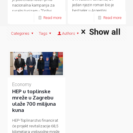
jedan njezin roman bio je
nacionalna kampanja za
bestseler u Argentini.
ruralni turizam - "Doživi
domaće.
Read more
Read more
Show all
Categories
Tags
Authors
Economy
HEP u toplinske
mreže u Zagrebu
ulaže 700 milijuna
kuna
HEP-Toplinarstvo financirat
će projekt revitalizacije 68,5
kilometara vrelovodne mreže