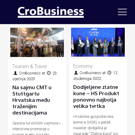
Economy
Tourism & Travel
CroBusiness
at
12.
CroBusiness
at
23.
studenoga 2022.
siječnja 2023.
Dodijeljene zlatne
Na sajmu CMT u
kune – HS Produkt
Stuttgartu
ponovno najbolja
Hrvatska među
velika tvrtka
traženijim
destinacijama
Hrvatska gospodarska
komora (HGK) u petak
Sezona turističkih sajmova i
navečer dodijelila je
intenzivne promocije u
nagrade "Zlatna kuna" pri
punom je jeku pa tako