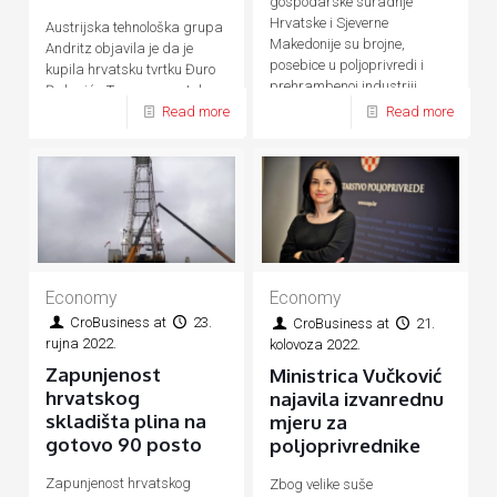
gospodarske suradnje
Hrvatske i Sjeverne
Austrijska tehnološka grupa
Makedonije su brojne,
Andritz objavila je da je
posebice u poljoprivredi i
kupila hrvatsku tvrtku Đuro
prehrambenoj industriji,
Đaković - Termoenergetska
energetici, prometu, turizmu
Read more
Read more
postrojenja (ĐĐ-TEP)
Economy
Economy
CroBusiness
at
23.
CroBusiness
at
21.
rujna 2022.
kolovoza 2022.
Zapunjenost
Ministrica Vučković
hrvatskog
najavila izvanrednu
skladišta plina na
mjeru za
gotovo 90 posto
poljoprivrednike
Zapunjenost hrvatskog
Zbog velike suše