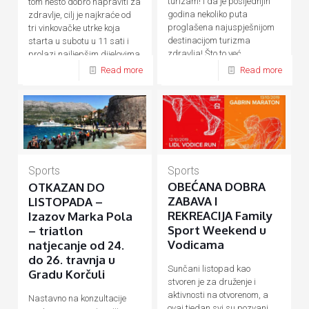
turizam! I da je posljednjih
tom nešto dobro napraviti za
godina nekoliko puta
zdravlje, cilj je najkraće od
proglašena najuspješnijom
tri vinkovačke utrke koja
destinacijom turizma
starta u subotu u 11 sati i
zdravlja! Što to već
prolazi najljepšim dijelovima
desetljećima
[…]
[…]
Read more
Read more
Sports
Sports
OBEĆANA DOBRA
OTKAZAN DO
ZABAVA I
LISTOPADA –
REKREACIJA Family
Izazov Marka Pola
Sport Weekend u
– triatlon
Vodicama
natjecanje od 24.
do 26. travnja u
Sunčani listopad kao
Gradu Korčuli
stvoren je za druženje i
aktivnosti na otvorenom, a
Nastavno na konzultacije
ovaj tjedan svi su pozvani