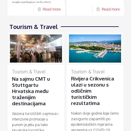
prehrambenoj industriji,
energetici, prometu, turizmu
Read more
Read more
Tourism & Travel
Tourism & Travel
Tourism & Travel
Rivijera Crikvenica
Na sajmu CMT u
ulazi u sezonu s
Stuttgartu
odličnim
Hrvatska među
turističkim
traženijim
rezultatima
destinacijama
Nakon dvije godine koje ćemo
Sezona turističkih sajmova i
zasigurno zapamtiti po
intenzivne promocije u
epidemiološkim mjerama
punom je jeku pa tako
vezanima uz COVID-19
Hrvatska turistička