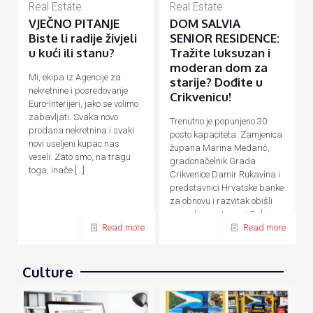
Real Estate
Real Estate
VJEČNO PITANJE
DOM SALVIA
Biste li radije živjeli
SENIOR RESIDENCE:
u kući ili stanu?
Tražite luksuzan i
moderan dom za
Mi, ekipa iz Agencije za
starije? Dođite u
nekretnine i posredovanje
Crikvenicu!
Euro-Interijeri, jako se volimo
zabavljati. Svaka novo
Trenutno je popunjeno 30
prodana nekretnina i svaki
posto kapaciteta. Zamjenica
novi useljeni kupac nas
župana Marina Medarić,
veseli. Zato smo, na tragu
gradonačelnik Grada
toga, inače
[…]
Crikvenice Damir Rukavina i
predstavnici Hrvatske banke
za obnovu i razvitak obišli
su nedavno otvoreni Salvia
Senior Residence,
[…]
Read more
Read more
Culture