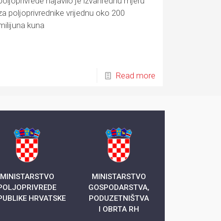
poljoprivrede najavilo je izvanrednu mjeru
za poljoprivrednike vrijednu oko 200
milijuna kuna
Read more
MINISTARSTVO
MINISTARSTVO
POLJOPRIVREDE
GOSPODARSTVA,
PUBLIKE HRVATSKE
PODUZETNIŠTVA
I OBRTA RH