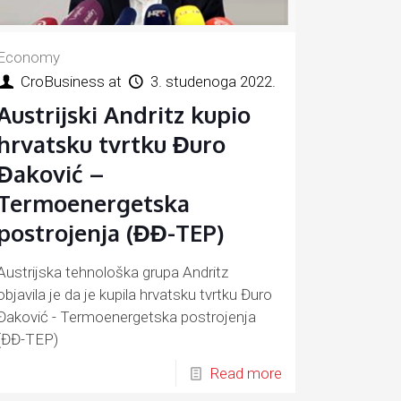
Economy
CroBusiness
at
3. studenoga 2022.
Austrijski Andritz kupio
hrvatsku tvrtku Đuro
Đaković –
Termoenergetska
postrojenja (ĐĐ-TEP)
Austrijska tehnološka grupa Andritz
objavila je da je kupila hrvatsku tvrtku Đuro
Đaković - Termoenergetska postrojenja
(ĐĐ-TEP)
Read more