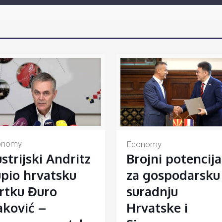
onomy
Economy
strijski Andritz
Brojni potencija
pio hrvatsku
za gospodarsku
rtku Đuro
suradnju
ković –
Hrvatske i