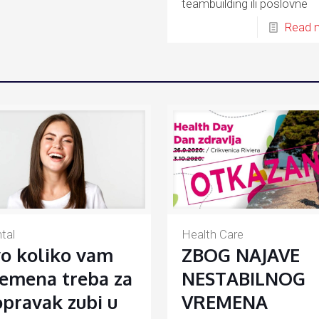
teambuilding ili poslovne
susrete u zelenom okružen
Read 
tal
Health Care
o koliko vam
ZBOG NAJAVE
emena treba za
NESTABILNOG
pravak zubi u
VREMENA