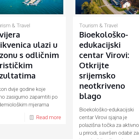
Tourism & Travel
rism & Travel
Bioekološko-
vijera
edukacijski
ikvenica ulazi u
centar Virovi:
zonu s odličnim
Otkrijte
rističkim
srijemsko
zultatima
neotkriveno
on dvije godine koje
blago
o zasigurno zapamtiti po
demiološkim mjerama
Bioekološko-edukacijski
anima uz COVID-19
Read more
centar Virovi sjajna je
polazišna točka za aktivno
u prirodi, savršen odabir za