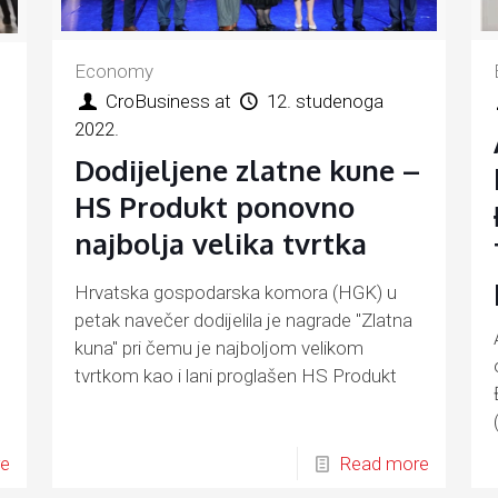
Economy
CroBusiness
at
12. studenoga
2022.
Dodijeljene zlatne kune –
HS Produkt ponovno
najbolja velika tvrtka
Hrvatska gospodarska komora (HGK) u
petak navečer dodijelila je nagrade "Zlatna
kuna" pri čemu je najboljom velikom
tvrtkom kao i lani proglašen HS Produkt
re
Read more