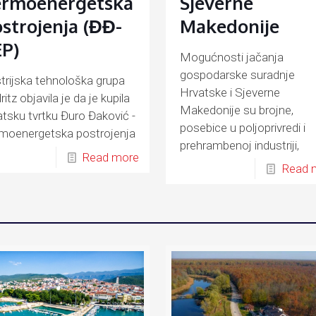
ermoenergetska
Sjeverne
strojenja (ĐĐ-
Makedonije
P)
Mogućnosti jačanja
gospodarske suradnje
trijska tehnološka grupa
Hrvatske i Sjeverne
itz objavila je da je kupila
Makedonije su brojne,
atsku tvrtku Đuro Đaković -
posebice u poljoprivredi i
moenergetska postrojenja
prehrambenoj industriji,
-TEP)
Read more
energetici, prometu, turiz
Read 