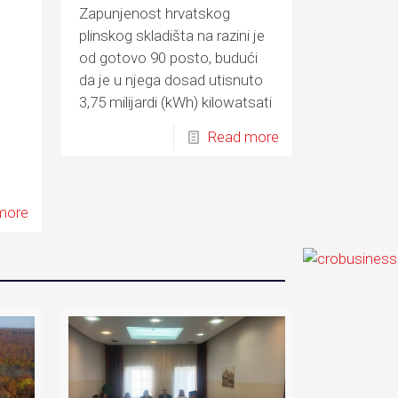
Zapunjenost hrvatskog
plinskog skladišta na razini je
od gotovo 90 posto, budući
da je u njega dosad utisnuto
3,75 milijardi (kWh) kilowatsati
plina
Read more
mu
more