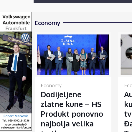
Economy
Economy
Ec
Dodijeljene
Au
zlatne kune – HS
ku
Produkt ponovno
tv
najbolja velika
Đa