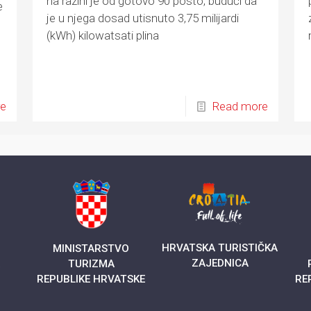
na razini je od gotovo 90 posto, budući da
e
je u njega dosad utisnuto 3,75 milijardi
(kWh) kilowatsati plina
re
Read more
HRVATSKA TURISTIČKA
MINISTARSTVO
ZAJEDNICA
A
TURIZMA
REPUBLIKE HRVATSKE
RE