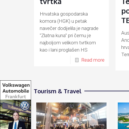
tvrtka
T
po
Hrvatska gospodarska
TE
komora (HGK) u petak
navečer dodijelila je nagrade
Aus
"Zlatna kuna" pri čemu je
Andr
najboljom velikom tvrtkom
hrv
kao i lani proglašen HS
Ter
Produkt
Read more
(ĐĐ
Tourism & Travel