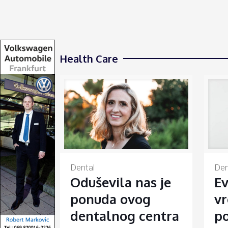
Health Care
Den
Dental
Ev
Oduševila nas je
vr
ponuda ovog
po
dentalnog centra