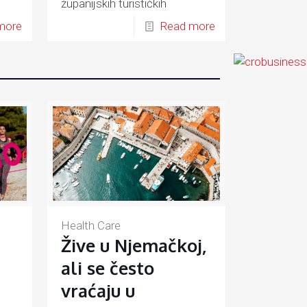
županijskih turističkih
ju.
zajednica i grada Zagreba.
more
Read more
Health Care
Žive u Njemačkoj,
ali se često
vraćaju u