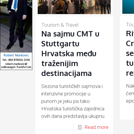
Tou
Tourism & Travel
Ri
Na sajmu CMT u
Cr
Stuttgartu
se
Hrvatska među
tu
traženijim
re
destinacijama
Nak
Sezona turističkih sajmova i
ćem
intenzivne promocije u
epi
punom je jeku pa tako
vez
Hrvatska turistička zajednica
ovih dana predstavlja ukupnu
hrvatsku turističku ponudu
Read more