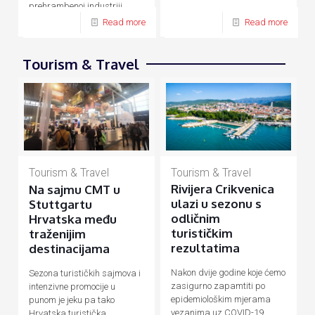
prehrambenoj industriji,
energetici, prometu, turizmu
Read more
Read more
Tourism & Travel
Tourism & Travel
Tourism & Travel
Rivijera Crikvenica
Na sajmu CMT u
ulazi u sezonu s
Stuttgartu
odličnim
Hrvatska među
turističkim
traženijim
rezultatima
destinacijama
Nakon dvije godine koje ćemo
Sezona turističkih sajmova i
zasigurno zapamtiti po
intenzivne promocije u
epidemiološkim mjerama
punom je jeku pa tako
vezanima uz COVID-19
Hrvatska turistička