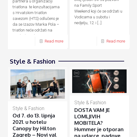
partnera u organizaciji
na Family Sport
triatlona te konzultacijama
Weekend koji će se održati u
s Hrvatskim triatlon
Vodicama u subotu i
savezom (HTS) odlučeno je
nedjelju, 12. i
[…]
da se Izazov Marka Pola –
triatlon neće održati na
predviđene datume, 24. – 26.
Read more
Read more
[…]
Style & Fashion
Style & Fashion
Style & Fashion
DOSTA VAM JE
Od 7. do 13. lipnja
LOMLJIVIH
2021. u hotelu
MOBITELA?
Canopy by Hilton
Hummer je otporan
Zagreb – Novi val
na udarce, padove,