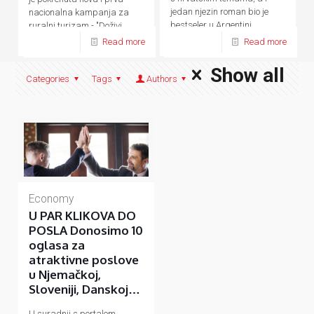
jedan njezin roman bio je
nacionalna kampanja za
bestseler u Argentini.
ruralni turizam - "Doživi
domaće.
Read more
Read more
Show all
Categories
Tags
Authors
Economy
U PAR KLIKOVA DO
POSLA Donosimo 10
oglasa za
atraktivne poslove
u Njemačkoj,
Sloveniji, Danskoj…
U suradnji s portalom