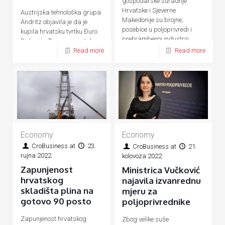
gospodarske suradnje
Hrvatske i Sjeverne
Austrijska tehnološka grupa
Makedonije su brojne,
Andritz objavila je da je
posebice u poljoprivredi i
kupila hrvatsku tvrtku Đuro
prehrambenoj industriji,
Đaković - Termoenergetska
energetici, prometu, turizmu
Read more
Read more
postrojenja (ĐĐ-TEP)
Economy
Economy
CroBusiness
at
23.
CroBusiness
at
21.
rujna 2022.
kolovoza 2022.
Zapunjenost
Ministrica Vučković
hrvatskog
najavila izvanrednu
skladišta plina na
mjeru za
gotovo 90 posto
poljoprivrednike
Zapunjenost hrvatskog
Zbog velike suše