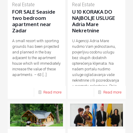
Real Estate
Real Estate
FOR SALE Seaside
U 10 KORAKA DO
two bedroom
NAJBOLJE USLUGE
apartment near
Adria Mare
Zadar
Nekretnine
A small resort with sporting
U Agenciji Adria Mare
grounds has been projected
nudimo Vam jednostavnu,
and planned in the bay
povjerljivu osobnu uslugu
adjacent to the apartment
bez skupih dodatnih
house which will immediately
opterećenja klijenata. Na
increase the value of these
našem portalu nudimo
apartments. – 63
[…]
usluge oglašavanja vaše
nekretnine i/ili posredovanja
u prometu nekretnina. Prije,
tijekom
[…]
Read more
Read more