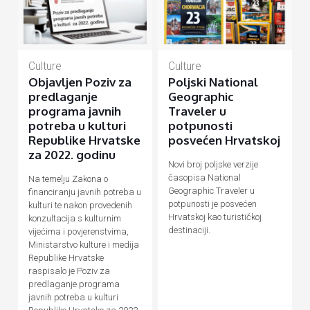
Culture
Culture
Objavljen Poziv za
Poljski National
predlaganje
Geographic
programa javnih
Traveler u
potreba u kulturi
potpunosti
Republike Hrvatske
posvećen Hrvatskoj
za 2022. godinu
Novi broj poljske verzije
časopisa National
Na temelju Zakona o
Geographic Traveler u
financiranju javnih potreba u
potpunosti je posvećen
kulturi te nakon provedenih
Hrvatskoj kao turističkoj
konzultacija s kulturnim
destinaciji.
vijećima i povjerenstvima,
Ministarstvo kulture i medija
Republike Hrvatske
raspisalo je Poziv za
predlaganje programa
javnih potreba u kulturi