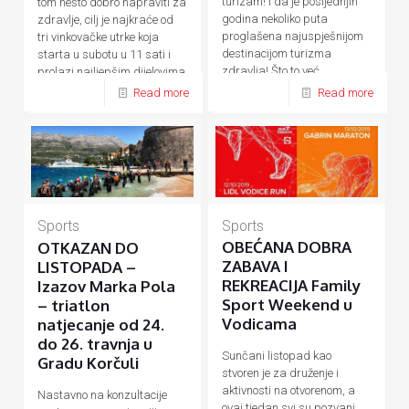
turizam! I da je posljednjih
tom nešto dobro napraviti za
godina nekoliko puta
zdravlje, cilj je najkraće od
proglašena najuspješnijom
tri vinkovačke utrke koja
destinacijom turizma
starta u subotu u 11 sati i
zdravlja! Što to već
prolazi najljepšim dijelovima
desetljećima
[…]
[…]
Read more
Read more
Sports
Sports
OBEĆANA DOBRA
OTKAZAN DO
ZABAVA I
LISTOPADA –
REKREACIJA Family
Izazov Marka Pola
Sport Weekend u
– triatlon
Vodicama
natjecanje od 24.
do 26. travnja u
Sunčani listopad kao
Gradu Korčuli
stvoren je za druženje i
aktivnosti na otvorenom, a
Nastavno na konzultacije
ovaj tjedan svi su pozvani