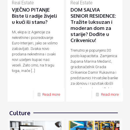
Real Estate
Real Estate
VJEČNO PITANJE
DOM SALVIA
Biste li radije živjeli
SENIOR RESIDENCE:
u kući ili stanu?
Tražite luksuzan i
moderan dom za
Mi, ekipa iz Agencije za
starije? Dođite u
nekretnine i posredovanje
Crikvenicu!
Euro-Interijeri, jako se volimo
zabavljati. Svaka novo
Trenutno je popunjeno 30
prodana nekretnina i svaki
posto kapaciteta. Zamjenica
novi useljeni kupac nas
župana Marina Medarić,
veseli. Zato smo, na tragu
gradonačelnik Grada
toga, inače
[…]
Crikvenice Damir Rukavina i
predstavnici Hrvatske banke
za obnovu i razvitak obišli
su nedavno otvoreni Salvia
Senior Residence,
[…]
Read more
Read more
Culture