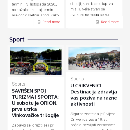
obitelji, kako bismo isprva
termin – 3. listopada 2020.,
mislili. Neke stvari se
no nažalost niti taj termin
svakako ne mogu se kupiti
nije donio sretniji ishod. Kako
novcem, a
[…]
su zbog
[…]
Read more
Read more
Sport
Sports
Sports
U CRIKVENICI
SAVRŠEN SPOJ
Destinacija zdravlja
TURIZMA I SPORTA:
vas poziva na razne
U subotu je ORION,
aktivnosti
prva utrka
Sigurno znate da je Rivijera
Vinkovačke trilogije
Crikvenica već u 19. st.
počela razvijati zdravstveni
Zabaviti se, družiti se i pri