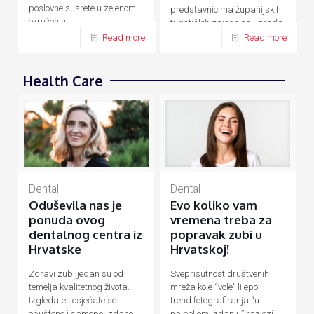
poslovne susrete u zelenom
predstavnicima županijskih
okruženju.
turističkih zajednica i grada
Zagreba.
Read more
Read more
Health Care
Dental
Dental
Evo koliko vam
Oduševila nas je
vremena treba za
ponuda ovog
popravak zubi u
dentalnog centra iz
Hrvatskoj!
Hrvatske
Sveprisutnost društvenih
Zdravi zubi jedan su od
mreža koje “vole” lijepo i
temelja kvalitetnog života.
trend fotografiranja “u
Izgledate i osjećate se
najboljem izdanju” razlozi
opušteno i samopouzdano,