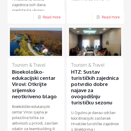
zajednica ovih dana
predstavlja ukupnu
hrvatsku turističku ponudu
Read more
Read more
Tourism & Travel
Tourism & Travel
Bioekološko-
HTZ: Sustav
edukacijski centar
turističkih zajednica
Virovi: Otkrijte
potvrdio dobre
srijemsko
najave za
neotkriveno blago
ovogodišnju
turističku sezonu
Bioekološko-edukacijski
centar Virovi sjajna je
U Ogulinu je danas održan
polazišna točka za
koordinacijski sastanak
aktivnosti u prirodi, savršen
Hrvatske turističke zajednice
odabir za teambuilding ili
s direktorima i