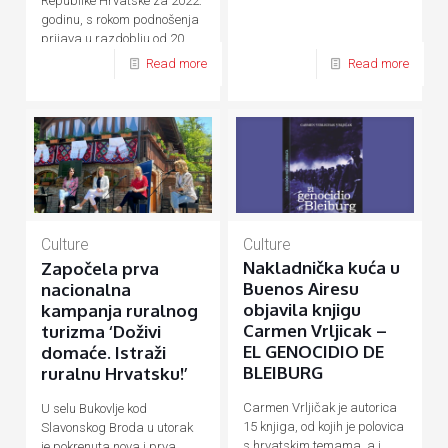
Republike Hrvatske za 2022.
godinu, s rokom podnošenja
prijava u razdoblju od 20.
rujna do 20. listopada 2021.
Read more
Read more
godine.
Culture
Culture
Nakladnička kuća u
Započela prva
Buenos Airesu
nacionalna
objavila knjigu
kampanja ruralnog
Carmen Vrljicak –
turizma ‘Doživi
EL GENOCIDIO DE
domaće. Istraži
BLEIBURG
ruralnu Hrvatsku!’
Carmen Vrljičak je autorica
U selu Bukovlje kod
15 knjiga, od kojih je polovica
Slavonskog Broda u utorak
s hrvatskim temama, a i
je pokrenuta nova i prva