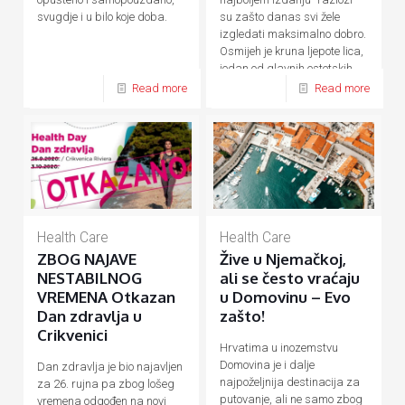
su zašto danas svi žele
svugdje i u bilo koje doba.
izgledati maksimalno dobro.
Osmijeh je kruna ljepote lica,
jedan od glavnih estetskih
[…]
Read more
Read more
Health Care
Health Care
ZBOG NAJAVE
Žive u Njemačkoj,
NESTABILNOG
ali se često vraćaju
VREMENA Otkazan
u Domovinu – Evo
Dan zdravlja u
zašto!
Crikvenici
Hrvatima u inozemstvu
Domovina je i dalje
Dan zdravlja je bio najavljen
najpoželjnija destinacija za
za 26. rujna pa zbog lošeg
putovanje, ali ne samo zbog
vremena odgođen na novi