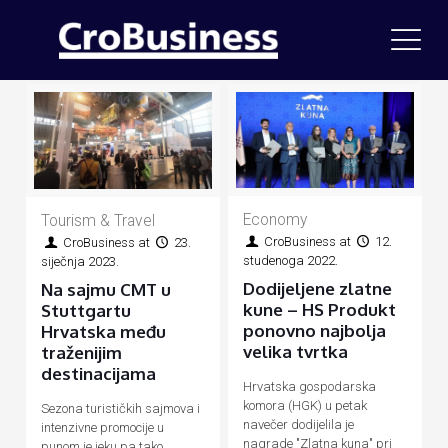
Economy
Tourism & Travel
CroBusiness
at
12.
CroBusiness
at
23.
studenoga 2022.
siječnja 2023.
Dodijeljene zlatne
Na sajmu CMT u
kune – HS Produkt
Stuttgartu
ponovno najbolja
Hrvatska među
velika tvrtka
traženijim
destinacijama
Hrvatska gospodarska
komora (HGK) u petak
Sezona turističkih sajmova i
navečer dodijelila je
intenzivne promocije u
nagrade "Zlatna kuna" pri
punom je jeku pa tako