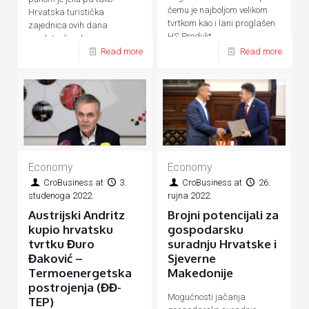
čemu je najboljom velikom
Hrvatska turistička
tvrtkom kao i lani proglašen
zajednica ovih dana
HS Produkt
predstavlja ukupnu
Read more
Read more
hrvatsku turističku ponudu
Economy
Economy
CroBusiness
at
3.
CroBusiness
at
26.
studenoga 2022.
rujna 2022.
Austrijski Andritz
Brojni potencijali za
kupio hrvatsku
gospodarsku
tvrtku Đuro
suradnju Hrvatske i
Đaković –
Sjeverne
Termoenergetska
Makedonije
postrojenja (ĐĐ-
Mogućnosti jačanja
TEP)