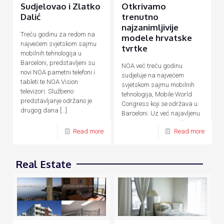
Sudjelovao i Zlatko
Otkrivamo
Dalić
trenutno
najzanimljivije
Treću godinu za redom na
modele hrvatske
najvećem svjetskom sajmu
tvrtke
mobilnih tehnologija u
Barceloni, predstavljeni su
NOA već treću godinu
novi NOA pametni telefoni i
sudjeluje na najvećem
tableti te NOA Vision
svjetskom sajmu mobilnih
televizori. Službeno
tehnologija, Mobile World
predstavljanje održano je
Congress koji se održava u
drugog dana
[…]
Barceloni. Uz već najavljenu
novu F seriju pametnih
Read more
Read more
uređaja temeljenu na AI
[…]
Real Estate