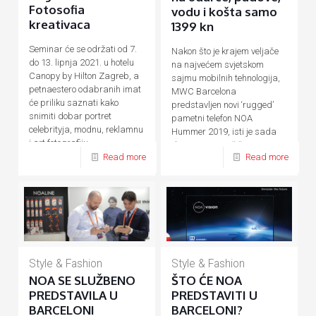
Fotosofia
vodu i košta samo
kreativaca
1399 kn
Seminar će se održati od 7.
Nakon što je krajem veljače
do 13. lipnja 2021. u hotelu
na najvećem svjetskom
Canopy by Hilton Zagreb, a
sajmu mobilnih tehnologija,
petnaestero odabranih imat
MWC Barcelona
će priliku saznati kako
predstavljen novi ‘rugged’
snimiti dobar portret
pametni telefon NOA
celebrityja, modnu, reklamnu
Hummer 2019, isti je sada
i art fotografiju.
dostupan na tržištu. Za sve
Read more
Read more
one
[…]
Style & Fashion
Style & Fashion
NOA SE SLUŽBENO
ŠTO ĆE NOA
PREDSTAVILA U
PREDSTAVITI U
BARCELONI
BARCELONI?