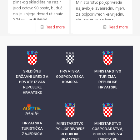
plinskog skladišta na razini
Ministarstvo poljoprivrede
je od gotovo 90 posto, budući
najavilo je izvanrednu mjeru
da je u njega dosad utisnuto
za poljoprivrednike vrijednu
3,75 milijardi (kWh)
oko 200 milijuna kuna
kilowatsati plina
Read more
Read more
SREDIŠNJI
HRVATSKA
MINISTARSTVO
DRŽAVNI URED ZA
GOSPODARSKA
TURIZMA
HRVATE IZVAN
KOMORA
REPUBLIKE
REPUBLIKE
HRVATSKE
HRVATSKE
HRVATSKA
MINISTARSTVO
MINISTARSTVO
TURISTIČKA
POLJOPRIVREDE
GOSPODARSTVA,
ZAJEDNICA
REPUBLIKE
PODUZETNIŠTVA
HRVATSKE
I OBRTA RH