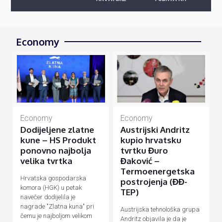
Economy
Economy
Economy
Dodijeljene zlatne
Austrijski Andritz
kune – HS Produkt
kupio hrvatsku
ponovno najbolja
tvrtku Đuro
velika tvrtka
Đaković –
Termoenergetska
Hrvatska gospodarska
postrojenja (ĐĐ-
komora (HGK) u petak
TEP)
navečer dodijelila je
nagrade "Zlatna kuna" pri
Austrijska tehnološka grupa
čemu je najboljom velikom
Andritz objavila je da je