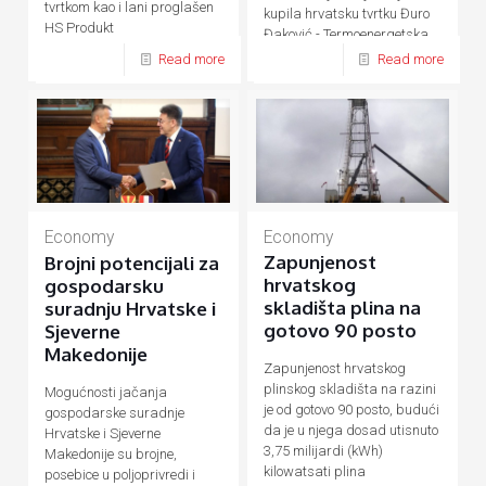
tvrtkom kao i lani proglašen
kupila hrvatsku tvrtku Đuro
HS Produkt
Đaković - Termoenergetska
postrojenja (ĐĐ-TEP)
Read more
Read more
Economy
Economy
Zapunjenost
Brojni potencijali za
hrvatskog
gospodarsku
skladišta plina na
suradnju Hrvatske i
gotovo 90 posto
Sjeverne
Makedonije
Zapunjenost hrvatskog
plinskog skladišta na razini
Mogućnosti jačanja
je od gotovo 90 posto, budući
gospodarske suradnje
da je u njega dosad utisnuto
Hrvatske i Sjeverne
3,75 milijardi (kWh)
Makedonije su brojne,
kilowatsati plina
posebice u poljoprivredi i