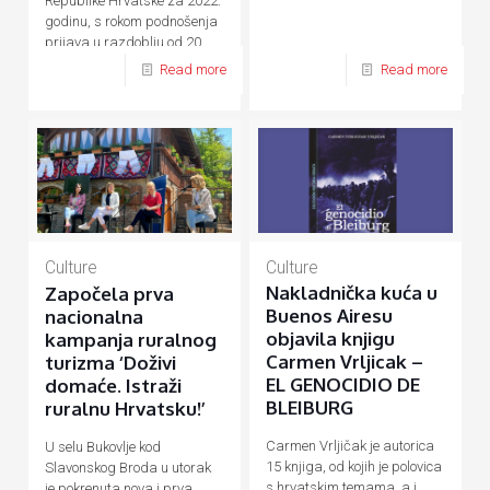
Republike Hrvatske za 2022.
godinu, s rokom podnošenja
prijava u razdoblju od 20.
rujna do 20. listopada 2021.
Read more
Read more
godine.
Culture
Culture
Nakladnička kuća u
Započela prva
Buenos Airesu
nacionalna
objavila knjigu
kampanja ruralnog
Carmen Vrljicak –
turizma ‘Doživi
EL GENOCIDIO DE
domaće. Istraži
BLEIBURG
ruralnu Hrvatsku!’
Carmen Vrljičak je autorica
U selu Bukovlje kod
15 knjiga, od kojih je polovica
Slavonskog Broda u utorak
s hrvatskim temama, a i
je pokrenuta nova i prva