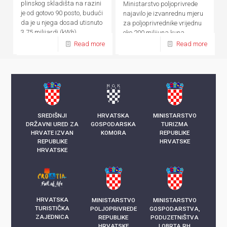
plinskog skladišta na razini
Ministarstvo poljoprivrede
je od gotovo 90 posto, budući
najavilo je izvanrednu mjeru
da je u njega dosad utisnuto
za poljoprivrednike vrijednu
3,75 milijardi (kWh)
oko 200 milijuna kuna
kilowatsati plina
Read more
Read more
SREDIŠNJI
HRVATSKA
MINISTARSTVO
DRŽAVNI URED ZA
GOSPODARSKA
TURIZMA
HRVATE IZVAN
KOMORA
REPUBLIKE
REPUBLIKE
HRVATSKE
HRVATSKE
HRVATSKA
MINISTARSTVO
MINISTARSTVO
TURISTIČKA
POLJOPRIVREDE
GOSPODARSTVA,
ZAJEDNICA
REPUBLIKE
PODUZETNIŠTVA
HRVATSKE
I OBRTA RH