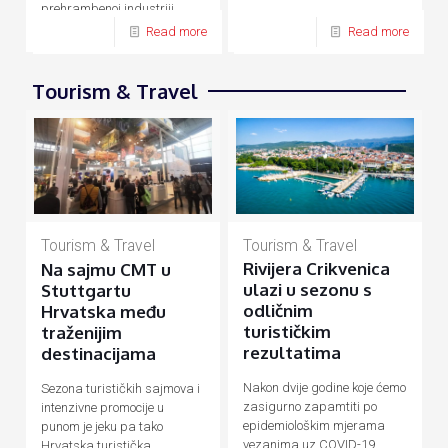
prehrambenoj industriji,
energetici, prometu, turizmu
Read more
Read more
Tourism & Travel
Tourism & Travel
Tourism & Travel
Rivijera Crikvenica
Na sajmu CMT u
ulazi u sezonu s
Stuttgartu
odličnim
Hrvatska među
turističkim
traženijim
rezultatima
destinacijama
Nakon dvije godine koje ćemo
Sezona turističkih sajmova i
zasigurno zapamtiti po
intenzivne promocije u
epidemiološkim mjerama
punom je jeku pa tako
vezanima uz COVID-19
Hrvatska turistička