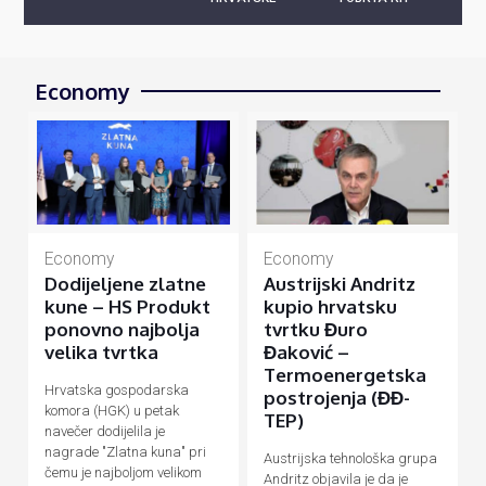
Economy
Economy
Economy
Dodijeljene zlatne
Austrijski Andritz
kune – HS Produkt
kupio hrvatsku
ponovno najbolja
tvrtku Đuro
velika tvrtka
Đaković –
Termoenergetska
Hrvatska gospodarska
postrojenja (ĐĐ-
komora (HGK) u petak
TEP)
navečer dodijelila je
nagrade "Zlatna kuna" pri
Austrijska tehnološka grupa
čemu je najboljom velikom
Andritz objavila je da je