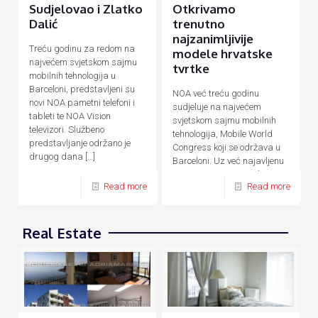
Sudjelovao i Zlatko
Otkrivamo
Dalić
trenutno
najzanimljivije
Treću godinu za redom na
modele hrvatske
najvećem svjetskom sajmu
tvrtke
mobilnih tehnologija u
Barceloni, predstavljeni su
NOA već treću godinu
novi NOA pametni telefoni i
sudjeluje na najvećem
tableti te NOA Vision
svjetskom sajmu mobilnih
televizori. Službeno
tehnologija, Mobile World
predstavljanje održano je
Congress koji se održava u
drugog dana
[…]
Barceloni. Uz već najavljenu
novu F seriju pametnih
Read more
Read more
uređaja temeljenu na AI
[…]
Real Estate