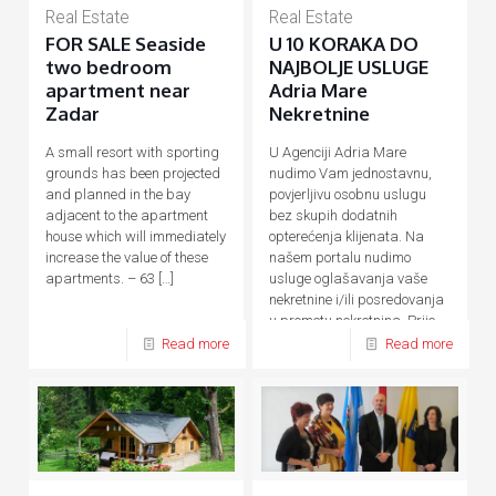
Real Estate
Real Estate
FOR SALE Seaside
U 10 KORAKA DO
two bedroom
NAJBOLJE USLUGE
apartment near
Adria Mare
Zadar
Nekretnine
A small resort with sporting
U Agenciji Adria Mare
grounds has been projected
nudimo Vam jednostavnu,
and planned in the bay
povjerljivu osobnu uslugu
adjacent to the apartment
bez skupih dodatnih
house which will immediately
opterećenja klijenata. Na
increase the value of these
našem portalu nudimo
apartments. – 63
[…]
usluge oglašavanja vaše
nekretnine i/ili posredovanja
u prometu nekretnina. Prije,
tijekom
[…]
Read more
Read more