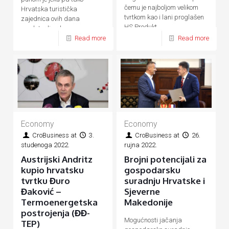
čemu je najboljom velikom
Hrvatska turistička
tvrtkom kao i lani proglašen
zajednica ovih dana
HS Produkt
predstavlja ukupnu
Read more
Read more
hrvatsku turističku ponudu
Economy
Economy
CroBusiness
at
3.
CroBusiness
at
26.
studenoga 2022.
rujna 2022.
Austrijski Andritz
Brojni potencijali za
kupio hrvatsku
gospodarsku
tvrtku Đuro
suradnju Hrvatske i
Đaković –
Sjeverne
Termoenergetska
Makedonije
postrojenja (ĐĐ-
Mogućnosti jačanja
TEP)