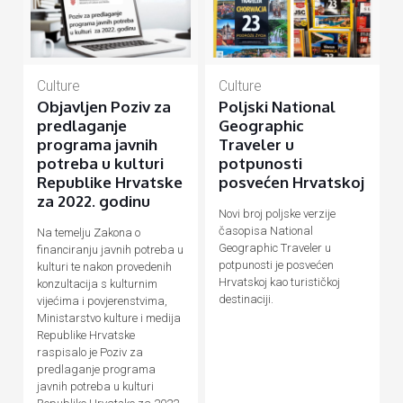
Culture
Culture
Objavljen Poziv za
Poljski National
predlaganje
Geographic
programa javnih
Traveler u
potreba u kulturi
potpunosti
Republike Hrvatske
posvećen Hrvatskoj
za 2022. godinu
Novi broj poljske verzije
časopisa National
Na temelju Zakona o
Geographic Traveler u
financiranju javnih potreba u
potpunosti je posvećen
kulturi te nakon provedenih
Hrvatskoj kao turističkoj
konzultacija s kulturnim
destinaciji.
vijećima i povjerenstvima,
Ministarstvo kulture i medija
Republike Hrvatske
raspisalo je Poziv za
predlaganje programa
javnih potreba u kulturi