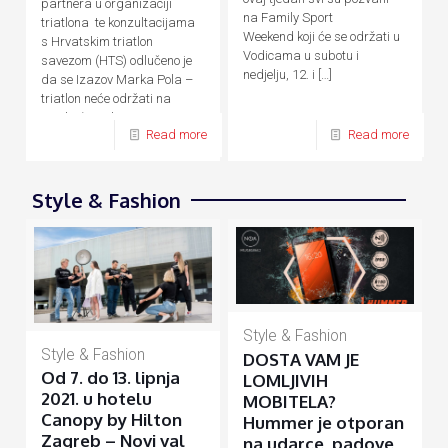
partnera u organizaciji
na Family Sport
triatlona te konzultacijama
Weekend koji će se održati u
s Hrvatskim triatlon
Vodicama u subotu i
savezom (HTS) odlučeno je
nedjelju, 12. i
[…]
da se Izazov Marka Pola –
triatlon neće održati na
predviđene datume, 24. – 26.
Read more
Read more
[…]
Style & Fashion
Style & Fashion
Style & Fashion
DOSTA VAM JE
Od 7. do 13. lipnja
LOMLJIVIH
2021. u hotelu
MOBITELA?
Canopy by Hilton
Hummer je otporan
Zagreb – Novi val
na udarce, padove,