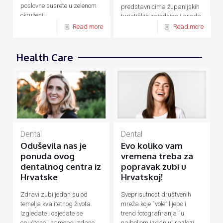
poslovne susrete u zelenom
predstavnicima županijskih
okruženju.
turističkih zajednica i grada
Zagreba.
Read more
Read more
Health Care
Dental
Dental
Evo koliko vam
Oduševila nas je
vremena treba za
ponuda ovog
popravak zubi u
dentalnog centra iz
Hrvatskoj!
Hrvatske
Sveprisutnost društvenih
Zdravi zubi jedan su od
mreža koje “vole” lijepo i
temelja kvalitetnog života.
trend fotografiranja “u
Izgledate i osjećate se
najboljem izdanju” razlozi
opušteno i samopouzdano,