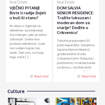
Real Estate
Real Estate
VJEČNO PITANJE
DOM SALVIA
Biste li radije živjeli
SENIOR RESIDENCE:
u kući ili stanu?
Tražite luksuzan i
moderan dom za
Mi, ekipa iz Agencije za
starije? Dođite u
nekretnine i posredovanje
Crikvenicu!
Euro-Interijeri, jako se volimo
zabavljati. Svaka novo
Trenutno je popunjeno 30
prodana nekretnina i svaki
posto kapaciteta. Zamjenica
novi useljeni kupac nas
župana Marina Medarić,
veseli. Zato smo, na tragu
gradonačelnik Grada
toga, inače
[…]
Crikvenice Damir Rukavina i
predstavnici Hrvatske banke
za obnovu i razvitak obišli
su nedavno otvoreni Salvia
Senior Residence,
[…]
Read more
Read more
Culture