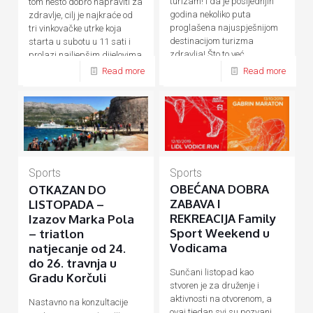
turizam! I da je posljednjih
tom nešto dobro napraviti za
godina nekoliko puta
zdravlje, cilj je najkraće od
proglašena najuspješnijom
tri vinkovačke utrke koja
destinacijom turizma
starta u subotu u 11 sati i
zdravlja! Što to već
prolazi najljepšim dijelovima
desetljećima
[…]
[…]
Read more
Read more
Sports
Sports
OBEĆANA DOBRA
OTKAZAN DO
ZABAVA I
LISTOPADA –
REKREACIJA Family
Izazov Marka Pola
Sport Weekend u
– triatlon
Vodicama
natjecanje od 24.
do 26. travnja u
Sunčani listopad kao
Gradu Korčuli
stvoren je za druženje i
aktivnosti na otvorenom, a
Nastavno na konzultacije
ovaj tjedan svi su pozvani