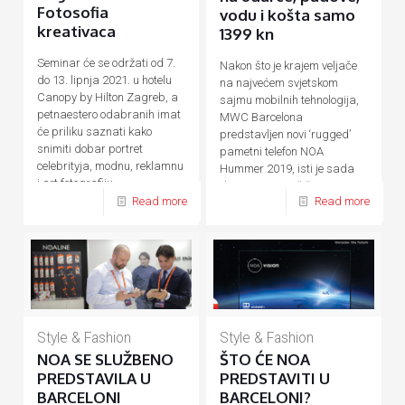
Fotosofia
vodu i košta samo
kreativaca
1399 kn
Seminar će se održati od 7.
Nakon što je krajem veljače
do 13. lipnja 2021. u hotelu
na najvećem svjetskom
Canopy by Hilton Zagreb, a
sajmu mobilnih tehnologija,
petnaestero odabranih imat
MWC Barcelona
će priliku saznati kako
predstavljen novi ‘rugged’
snimiti dobar portret
pametni telefon NOA
celebrityja, modnu, reklamnu
Hummer 2019, isti je sada
i art fotografiju.
dostupan na tržištu. Za sve
Read more
Read more
one
[…]
Style & Fashion
Style & Fashion
NOA SE SLUŽBENO
ŠTO ĆE NOA
PREDSTAVILA U
PREDSTAVITI U
BARCELONI
BARCELONI?