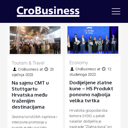
Economy
Tourism & Travel
CroBusiness
at
12.
CroBusiness
at
23.
studenoga 2022.
siječnja 2023.
Dodijeljene zlatne
Na sajmu CMT u
kune – HS Produkt
Stuttgartu
ponovno najbolja
Hrvatska među
velika tvrtka
traženijim
destinacijama
Hrvatska gospodarska
komora (HGK) u petak
Sezona turističkih sajmova i
navečer dodijelila je
intenzivne promocije u
nagrade "Zlatna kuna" pri
punom je jeku pa tako