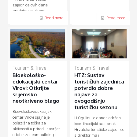
zajednica ovih dana
predstavlja ukupnu
hrvatsku turističku ponudu
Read more
Read more
Tourism & Travel
Tourism & Travel
Bioekološko-
HTZ: Sustav
edukacijski centar
turističkih zajednica
Virovi: Otkrijte
potvrdio dobre
srijemsko
najave za
neotkriveno blago
ovogodišnju
turističku sezonu
Bioekološko-edukacijski
centar Virovi sjajna je
U Ogulinu je danas održan
polazišna točka za
koordinacijski sastanak
aktivnosti u prirodi, savršen
Hrvatske turističke zajednice
odabir za teambuilding ili
s direktorima i