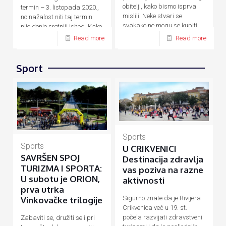
obitelji, kako bismo isprva
termin – 3. listopada 2020.,
mislili. Neke stvari se
no nažalost niti taj termin
svakako ne mogu se kupiti
nije donio sretniji ishod. Kako
novcem, a
[…]
su zbog
[…]
Read more
Read more
Sport
Sports
Sports
U CRIKVENICI
SAVRŠEN SPOJ
Destinacija zdravlja
TURIZMA I SPORTA:
vas poziva na razne
U subotu je ORION,
aktivnosti
prva utrka
Sigurno znate da je Rivijera
Vinkovačke trilogije
Crikvenica već u 19. st.
počela razvijati zdravstveni
Zabaviti se, družiti se i pri