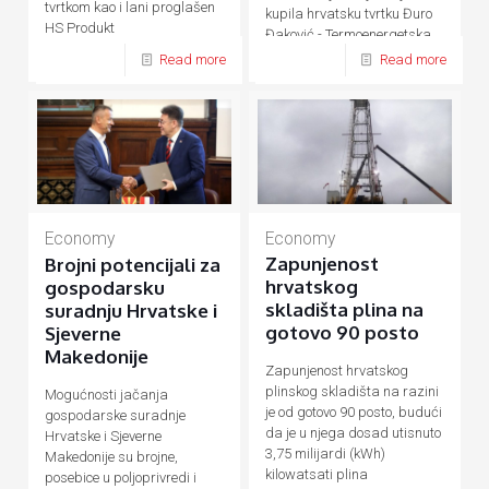
tvrtkom kao i lani proglašen
kupila hrvatsku tvrtku Đuro
HS Produkt
Đaković - Termoenergetska
postrojenja (ĐĐ-TEP)
Read more
Read more
Economy
Economy
Zapunjenost
Brojni potencijali za
hrvatskog
gospodarsku
skladišta plina na
suradnju Hrvatske i
gotovo 90 posto
Sjeverne
Makedonije
Zapunjenost hrvatskog
plinskog skladišta na razini
Mogućnosti jačanja
je od gotovo 90 posto, budući
gospodarske suradnje
da je u njega dosad utisnuto
Hrvatske i Sjeverne
3,75 milijardi (kWh)
Makedonije su brojne,
kilowatsati plina
posebice u poljoprivredi i