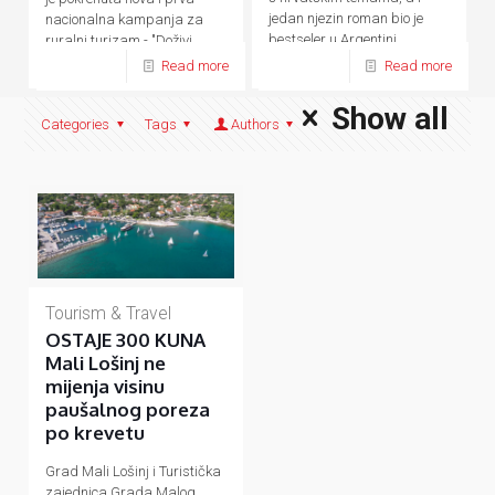
jedan njezin roman bio je
nacionalna kampanja za
bestseler u Argentini.
ruralni turizam - "Doživi
domaće.
Read more
Read more
Show all
Categories
Tags
Authors
Tourism & Travel
OSTAJE 300 KUNA
Mali Lošinj ne
mijenja visinu
paušalnog poreza
po krevetu
Grad Mali Lošinj i Turistička
zajednica Grada Malog