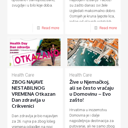
su zašto danas svi žele
svugdje i u bilo koje doba.
izgledati maksimalno dobro.
Osmijeh je kruna ljepote lica,
jedan od glavnih estetskih
[…]
Read more
Read more
Health Care
Health Care
ZBOG NAJAVE
Žive u Njemačkoj,
NESTABILNOG
ali se često vraćaju
VREMENA Otkazan
u Domovinu – Evo
Dan zdravlja u
zašto!
Crikvenici
Hrvatima u inozemstvu
Domovina je i dalje
Dan zdravlja je bio najavljen
najpoželjnija destinacija za
za 26. rujna pa zbog lošeg
putovanje, ali ne samo zbog
vremena odgođen na novi