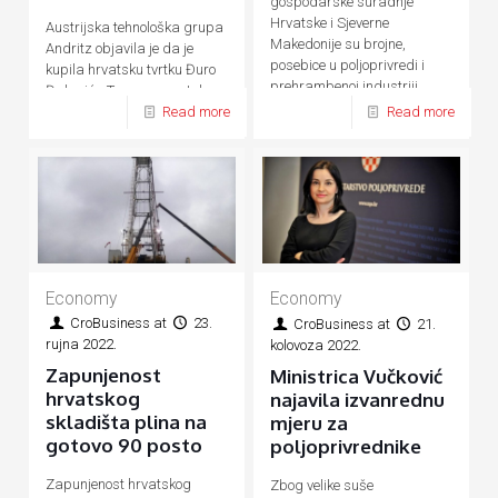
gospodarske suradnje
Hrvatske i Sjeverne
Austrijska tehnološka grupa
Makedonije su brojne,
Andritz objavila je da je
posebice u poljoprivredi i
kupila hrvatsku tvrtku Đuro
prehrambenoj industriji,
Đaković - Termoenergetska
energetici, prometu, turizmu
Read more
Read more
postrojenja (ĐĐ-TEP)
Economy
Economy
CroBusiness
at
23.
CroBusiness
at
21.
rujna 2022.
kolovoza 2022.
Zapunjenost
Ministrica Vučković
hrvatskog
najavila izvanrednu
skladišta plina na
mjeru za
gotovo 90 posto
poljoprivrednike
Zapunjenost hrvatskog
Zbog velike suše