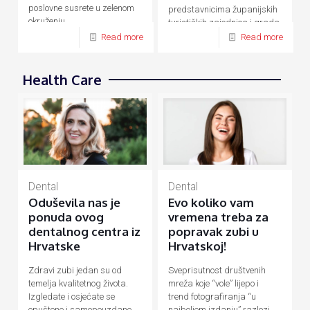
poslovne susrete u zelenom
predstavnicima županijskih
okruženju.
turističkih zajednica i grada
Zagreba.
Read more
Read more
Health Care
Dental
Dental
Evo koliko vam
Oduševila nas je
vremena treba za
ponuda ovog
popravak zubi u
dentalnog centra iz
Hrvatskoj!
Hrvatske
Sveprisutnost društvenih
Zdravi zubi jedan su od
mreža koje “vole” lijepo i
temelja kvalitetnog života.
trend fotografiranja “u
Izgledate i osjećate se
najboljem izdanju” razlozi
opušteno i samopouzdano,