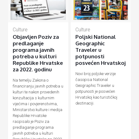
Culture
Culture
Objavljen Poziv za
Poljski National
predlaganje
Geographic
programa javnih
Traveler u
potreba u kulturi
potpunosti
Republike Hrvatske
posvećen Hrvatskoj
za 2022. godinu
Novi broj poljske verzije
časopisa National
Na temelju Zakona o
Geographic Traveler u
financiranju javnih potreba u
potpunosti je posvećen
kulturi te nakon provedenih
Hrvatskoj kao turističkoj
konzultacija s kulturnim
destinaciji.
vijećima i povjerenstvima,
Ministarstvo kulture i medija
Republike Hrvatske
raspisalo je Poziv za
predlaganje programa
javnih potreba u kulturi