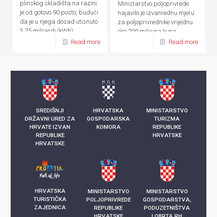
plinskog skladišta na razini
Ministarstvo poljoprivrede
je od gotovo 90 posto, budući
najavilo je izvanrednu mjeru
da je u njega dosad utisnuto
za poljoprivrednike vrijednu
3,75 milijardi (kWh)
oko 200 milijuna kuna
kilowatsati plina
Read more
Read more
SREDIŠNJI
HRVATSKA
MINISTARSTVO
DRŽAVNI URED ZA
GOSPODARSKA
TURIZMA
HRVATE IZVAN
KOMORA
REPUBLIKE
REPUBLIKE
HRVATSKE
HRVATSKE
HRVATSKA
MINISTARSTVO
MINISTARSTVO
TURISTIČKA
POLJOPRIVREDE
GOSPODARSTVA,
ZAJEDNICA
REPUBLIKE
PODUZETNIŠTVA
HRVATSKE
I OBRTA RH