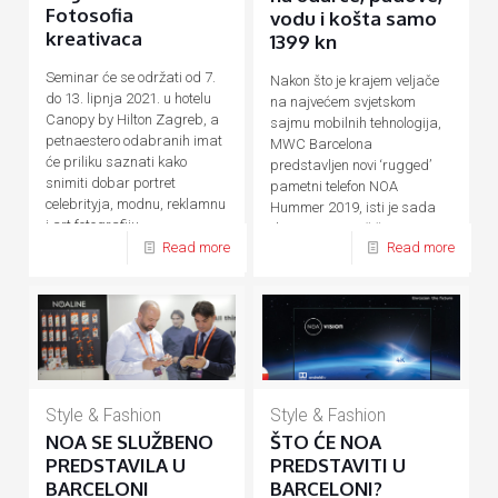
Fotosofia
vodu i košta samo
kreativaca
1399 kn
Seminar će se održati od 7.
Nakon što je krajem veljače
do 13. lipnja 2021. u hotelu
na najvećem svjetskom
Canopy by Hilton Zagreb, a
sajmu mobilnih tehnologija,
petnaestero odabranih imat
MWC Barcelona
će priliku saznati kako
predstavljen novi ‘rugged’
snimiti dobar portret
pametni telefon NOA
celebrityja, modnu, reklamnu
Hummer 2019, isti je sada
i art fotografiju.
dostupan na tržištu. Za sve
Read more
Read more
one
[…]
Style & Fashion
Style & Fashion
NOA SE SLUŽBENO
ŠTO ĆE NOA
PREDSTAVILA U
PREDSTAVITI U
BARCELONI
BARCELONI?