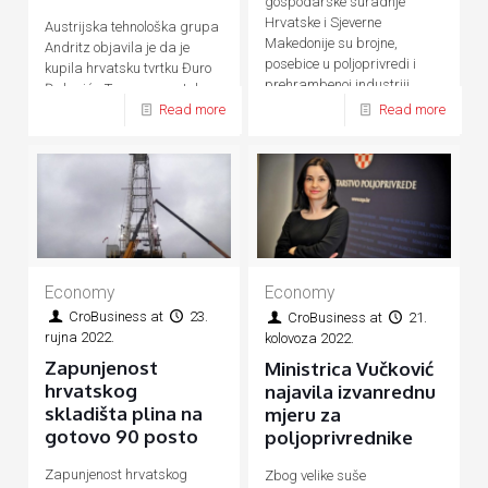
gospodarske suradnje
Hrvatske i Sjeverne
Austrijska tehnološka grupa
Makedonije su brojne,
Andritz objavila je da je
posebice u poljoprivredi i
kupila hrvatsku tvrtku Đuro
prehrambenoj industriji,
Đaković - Termoenergetska
energetici, prometu, turizmu
Read more
Read more
postrojenja (ĐĐ-TEP)
Economy
Economy
CroBusiness
at
23.
CroBusiness
at
21.
rujna 2022.
kolovoza 2022.
Zapunjenost
Ministrica Vučković
hrvatskog
najavila izvanrednu
skladišta plina na
mjeru za
gotovo 90 posto
poljoprivrednike
Zapunjenost hrvatskog
Zbog velike suše