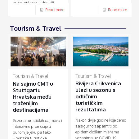
prehrambenoj industriji,
energetici, prometu, turizmu
Read more
Read more
Tourism & Travel
Tourism & Travel
Tourism & Travel
Rivijera Crikvenica
Na sajmu CMT u
ulazi u sezonu s
Stuttgartu
odličnim
Hrvatska među
turističkim
traženijim
rezultatima
destinacijama
Nakon dvije godine koje ćemo
Sezona turističkih sajmova i
zasigurno zapamtiti po
intenzivne promocije u
epidemiološkim mjerama
punom je jeku pa tako
vezanima uz COVID-19
Hrvatska turistička