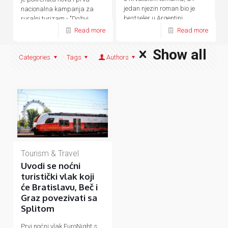
jedan njezin roman bio je
nacionalna kampanja za
bestseler u Argentini.
ruralni turizam - "Doživi
domaće.
Read more
Read more
Show all
Categories
Tags
Authors
Tourism & Travel
Uvodi se noćni
turistički vlak koji
će Bratislavu, Beč i
Graz povezivati sa
Splitom
Prvi noćni vlak EuroNight s