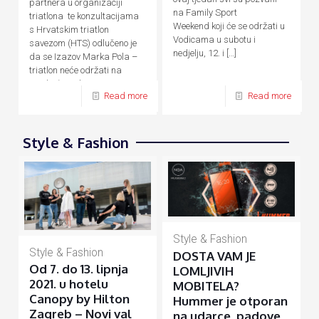
partnera u organizaciji
na Family Sport
triatlona te konzultacijama
Weekend koji će se održati u
s Hrvatskim triatlon
Vodicama u subotu i
savezom (HTS) odlučeno je
nedjelju, 12. i
[…]
da se Izazov Marka Pola –
triatlon neće održati na
predviđene datume, 24. – 26.
Read more
Read more
[…]
Style & Fashion
Style & Fashion
Style & Fashion
DOSTA VAM JE
Od 7. do 13. lipnja
LOMLJIVIH
2021. u hotelu
MOBITELA?
Canopy by Hilton
Hummer je otporan
Zagreb – Novi val
na udarce, padove,