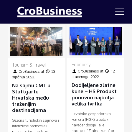
Economy
Tourism & Travel
CroBusiness
at
12.
CroBusiness
at
23.
studenoga 2022.
siječnja 2023.
Dodijeljene zlatne
Na sajmu CMT u
kune – HS Produkt
Stuttgartu
ponovno najbolja
Hrvatska među
velika tvrtka
traženijim
destinacijama
Hrvatska gospodarska
komora (HGK) u petak
Sezona turističkih sajmova i
navečer dodijelila je
intenzivne promocije u
nagrade "Zlatna kuna" pri
punom je jeku pa tako