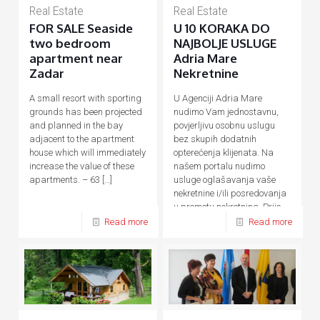
Real Estate
Real Estate
FOR SALE Seaside
U 10 KORAKA DO
two bedroom
NAJBOLJE USLUGE
apartment near
Adria Mare
Zadar
Nekretnine
A small resort with sporting
U Agenciji Adria Mare
grounds has been projected
nudimo Vam jednostavnu,
and planned in the bay
povjerljivu osobnu uslugu
adjacent to the apartment
bez skupih dodatnih
house which will immediately
opterećenja klijenata. Na
increase the value of these
našem portalu nudimo
apartments. – 63
[…]
usluge oglašavanja vaše
nekretnine i/ili posredovanja
u prometu nekretnina. Prije,
tijekom
[…]
Read more
Read more