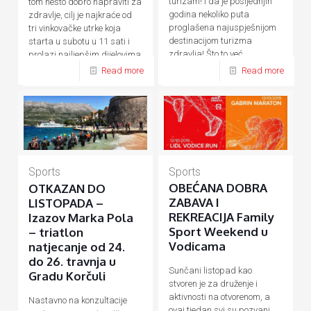
turizam! I da je posljednjih
tom nešto dobro napraviti za
godina nekoliko puta
zdravlje, cilj je najkraće od
proglašena najuspješnijom
tri vinkovačke utrke koja
destinacijom turizma
starta u subotu u 11 sati i
zdravlja! Što to već
prolazi najljepšim dijelovima
desetljećima
[…]
[…]
Read more
Read more
Sports
Sports
OBEĆANA DOBRA
OTKAZAN DO
ZABAVA I
LISTOPADA –
REKREACIJA Family
Izazov Marka Pola
Sport Weekend u
– triatlon
Vodicama
natjecanje od 24.
do 26. travnja u
Sunčani listopad kao
Gradu Korčuli
stvoren je za druženje i
aktivnosti na otvorenom, a
Nastavno na konzultacije
ovaj tjedan svi su pozvani