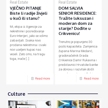
Real Estate
Real Estate
VJEČNO PITANJE
DOM SALVIA
Biste li radije živjeli
SENIOR RESIDENCE:
u kući ili stanu?
Tražite luksuzan i
moderan dom za
Mi, ekipa iz Agencije za
starije? Dođite u
nekretnine i posredovanje
Crikvenicu!
Euro-Interijeri, jako se volimo
zabavljati. Svaka novo
Trenutno je popunjeno 30
prodana nekretnina i svaki
posto kapaciteta. Zamjenica
novi useljeni kupac nas
župana Marina Medarić,
veseli. Zato smo, na tragu
gradonačelnik Grada
toga, inače
[…]
Crikvenice Damir Rukavina i
predstavnici Hrvatske banke
za obnovu i razvitak obišli
su nedavno otvoreni Salvia
Senior Residence,
[…]
Read more
Read more
Culture