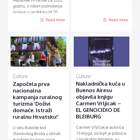
Republike Hrvatske za 2022.
godinu, s rokom podnošenja
prijava u razdoblju od 20.
rujna do 20. listopada 2021.
Read more
Read more
godine.
Culture
Culture
Nakladnička kuća u
Započela prva
Buenos Airesu
nacionalna
objavila knjigu
kampanja ruralnog
Carmen Vrljicak –
turizma ‘Doživi
EL GENOCIDIO DE
domaće. Istraži
BLEIBURG
ruralnu Hrvatsku!’
Carmen Vrljičak je autorica
U selu Bukovlje kod
15 knjiga, od kojih je polovica
Slavonskog Broda u utorak
s hrvatskim temama, a i
je pokrenuta nova i prva