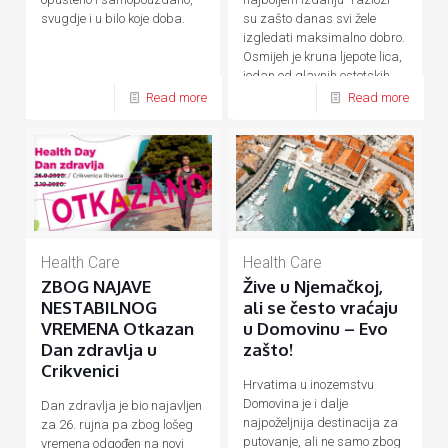
su zašto danas svi žele
svugdje i u bilo koje doba.
izgledati maksimalno dobro.
Osmijeh je kruna ljepote lica,
jedan od glavnih estetskih
[…]
Read more
Read more
Health Care
Health Care
ZBOG NAJAVE
Žive u Njemačkoj,
NESTABILNOG
ali se često vraćaju
VREMENA Otkazan
u Domovinu – Evo
Dan zdravlja u
zašto!
Crikvenici
Hrvatima u inozemstvu
Domovina je i dalje
Dan zdravlja je bio najavljen
najpoželjnija destinacija za
za 26. rujna pa zbog lošeg
putovanje, ali ne samo zbog
vremena odgođen na novi