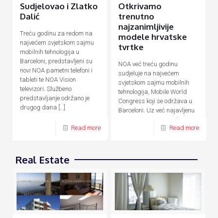
Sudjelovao i Zlatko
Otkrivamo
Dalić
trenutno
najzanimljivije
Treću godinu za redom na
modele hrvatske
najvećem svjetskom sajmu
tvrtke
mobilnih tehnologija u
Barceloni, predstavljeni su
NOA već treću godinu
novi NOA pametni telefoni i
sudjeluje na najvećem
tableti te NOA Vision
svjetskom sajmu mobilnih
televizori. Službeno
tehnologija, Mobile World
predstavljanje održano je
Congress koji se održava u
drugog dana
[…]
Barceloni. Uz već najavljenu
novu F seriju pametnih
Read more
Read more
uređaja temeljenu na AI
[…]
Real Estate