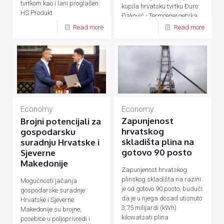
tvrtkom kao i lani proglašen
kupila hrvatsku tvrtku Đuro
HS Produkt
Đaković - Termoenergetska
postrojenja (ĐĐ-TEP)
Read more
Read more
Economy
Economy
Zapunjenost
Brojni potencijali za
hrvatskog
gospodarsku
skladišta plina na
suradnju Hrvatske i
gotovo 90 posto
Sjeverne
Makedonije
Zapunjenost hrvatskog
plinskog skladišta na razini
Mogućnosti jačanja
je od gotovo 90 posto, budući
gospodarske suradnje
da je u njega dosad utisnuto
Hrvatske i Sjeverne
3,75 milijardi (kWh)
Makedonije su brojne,
kilowatsati plina
posebice u poljoprivredi i