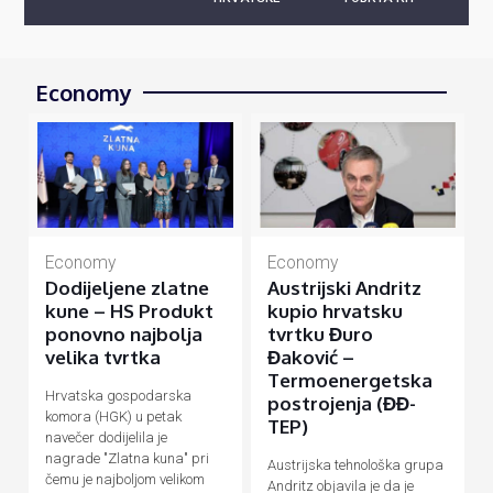
Economy
Economy
Economy
Dodijeljene zlatne
Austrijski Andritz
kune – HS Produkt
kupio hrvatsku
ponovno najbolja
tvrtku Đuro
velika tvrtka
Đaković –
Termoenergetska
Hrvatska gospodarska
postrojenja (ĐĐ-
komora (HGK) u petak
TEP)
navečer dodijelila je
nagrade "Zlatna kuna" pri
Austrijska tehnološka grupa
čemu je najboljom velikom
Andritz objavila je da je