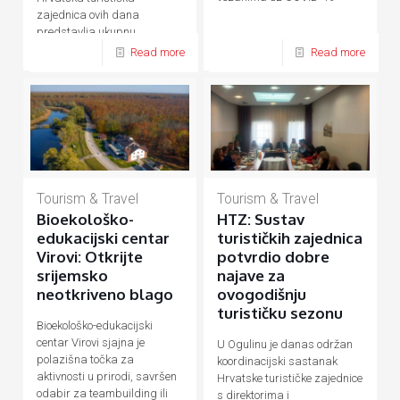
zajednica ovih dana
predstavlja ukupnu
hrvatsku turističku ponudu
Read more
Read more
Tourism & Travel
Tourism & Travel
Bioekološko-
HTZ: Sustav
edukacijski centar
turističkih zajednica
Virovi: Otkrijte
potvrdio dobre
srijemsko
najave za
neotkriveno blago
ovogodišnju
turističku sezonu
Bioekološko-edukacijski
centar Virovi sjajna je
U Ogulinu je danas održan
polazišna točka za
koordinacijski sastanak
aktivnosti u prirodi, savršen
Hrvatske turističke zajednice
odabir za teambuilding ili
s direktorima i