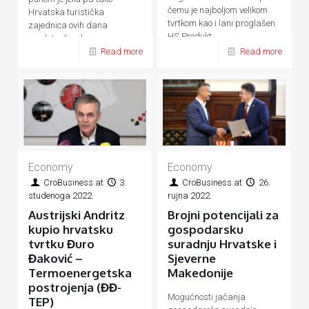
čemu je najboljom velikom
Hrvatska turistička
tvrtkom kao i lani proglašen
zajednica ovih dana
HS Produkt
predstavlja ukupnu
Read more
Read more
hrvatsku turističku ponudu
Economy
Economy
CroBusiness
at
3.
CroBusiness
at
26.
studenoga 2022.
rujna 2022.
Austrijski Andritz
Brojni potencijali za
kupio hrvatsku
gospodarsku
tvrtku Đuro
suradnju Hrvatske i
Đaković –
Sjeverne
Termoenergetska
Makedonije
postrojenja (ĐĐ-
Mogućnosti jačanja
TEP)