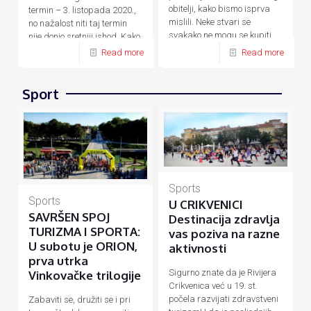
obitelji, kako bismo isprva
termin – 3. listopada 2020.,
mislili. Neke stvari se
no nažalost niti taj termin
svakako ne mogu se kupiti
nije donio sretniji ishod. Kako
novcem, a
[…]
su zbog
[…]
Read more
Read more
Sport
Sports
Sports
U CRIKVENICI
SAVRŠEN SPOJ
Destinacija zdravlja
TURIZMA I SPORTA:
vas poziva na razne
U subotu je ORION,
aktivnosti
prva utrka
Sigurno znate da je Rivijera
Vinkovačke trilogije
Crikvenica već u 19. st.
počela razvijati zdravstveni
Zabaviti se, družiti se i pri