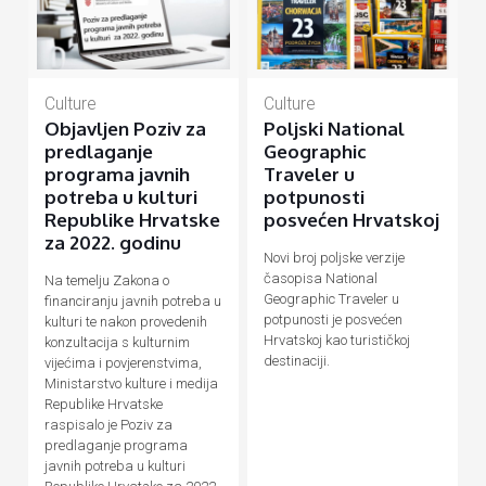
Culture
Culture
Objavljen Poziv za
Poljski National
predlaganje
Geographic
programa javnih
Traveler u
potreba u kulturi
potpunosti
Republike Hrvatske
posvećen Hrvatskoj
za 2022. godinu
Novi broj poljske verzije
časopisa National
Na temelju Zakona o
Geographic Traveler u
financiranju javnih potreba u
potpunosti je posvećen
kulturi te nakon provedenih
Hrvatskoj kao turističkoj
konzultacija s kulturnim
destinaciji.
vijećima i povjerenstvima,
Ministarstvo kulture i medija
Republike Hrvatske
raspisalo je Poziv za
predlaganje programa
javnih potreba u kulturi