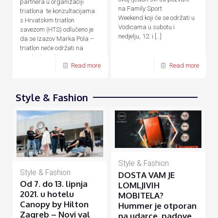
partnera u organizaciji
na Family Sport
triatlona te konzultacijama
Weekend koji će se održati u
s Hrvatskim triatlon
Vodicama u subotu i
savezom (HTS) odlučeno je
nedjelju, 12. i
[…]
da se Izazov Marka Pola –
triatlon neće održati na
predviđene datume, 24. – 26.
Read more
Read more
[…]
Style & Fashion
Style & Fashion
Style & Fashion
DOSTA VAM JE
Od 7. do 13. lipnja
LOMLJIVIH
2021. u hotelu
MOBITELA?
Canopy by Hilton
Hummer je otporan
Zagreb – Novi val
na udarce, padove,