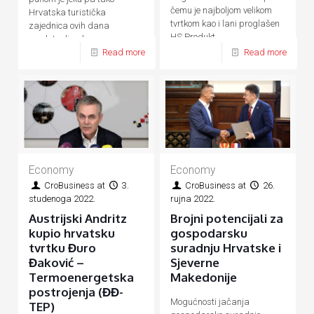
čemu je najboljom velikom
Hrvatska turistička
tvrtkom kao i lani proglašen
zajednica ovih dana
HS Produkt
predstavlja ukupnu
Read more
Read more
hrvatsku turističku ponudu
Economy
Economy
CroBusiness
at
3.
CroBusiness
at
26.
studenoga 2022.
rujna 2022.
Austrijski Andritz
Brojni potencijali za
kupio hrvatsku
gospodarsku
tvrtku Đuro
suradnju Hrvatske i
Đaković –
Sjeverne
Termoenergetska
Makedonije
postrojenja (ĐĐ-
Mogućnosti jačanja
TEP)