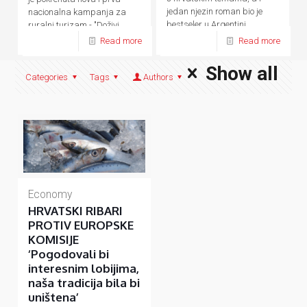
jedan njezin roman bio je
nacionalna kampanja za
bestseler u Argentini.
ruralni turizam - "Doživi
domaće.
Read more
Read more
Show all
Categories
Tags
Authors
Economy
HRVATSKI RIBARI
PROTIV EUROPSKE
KOMISIJE
‘Pogodovali bi
interesnim lobijima,
naša tradicija bila bi
uništena’