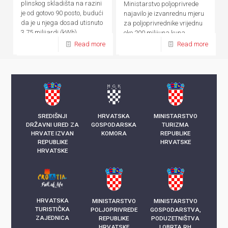
plinskog skladišta na razini
Ministarstvo poljoprivrede
je od gotovo 90 posto, budući
najavilo je izvanrednu mjeru
da je u njega dosad utisnuto
za poljoprivrednike vrijednu
3,75 milijardi (kWh)
oko 200 milijuna kuna
kilowatsati plina
Read more
Read more
SREDIŠNJI
HRVATSKA
MINISTARSTVO
DRŽAVNI URED ZA
GOSPODARSKA
TURIZMA
HRVATE IZVAN
KOMORA
REPUBLIKE
REPUBLIKE
HRVATSKE
HRVATSKE
HRVATSKA
MINISTARSTVO
MINISTARSTVO
TURISTIČKA
POLJOPRIVREDE
GOSPODARSTVA,
ZAJEDNICA
REPUBLIKE
PODUZETNIŠTVA
HRVATSKE
I OBRTA RH