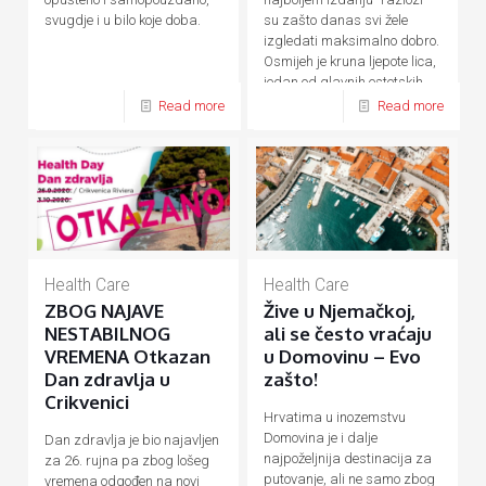
su zašto danas svi žele
svugdje i u bilo koje doba.
izgledati maksimalno dobro.
Osmijeh je kruna ljepote lica,
jedan od glavnih estetskih
[…]
Read more
Read more
Health Care
Health Care
ZBOG NAJAVE
Žive u Njemačkoj,
NESTABILNOG
ali se često vraćaju
VREMENA Otkazan
u Domovinu – Evo
Dan zdravlja u
zašto!
Crikvenici
Hrvatima u inozemstvu
Domovina je i dalje
Dan zdravlja je bio najavljen
najpoželjnija destinacija za
za 26. rujna pa zbog lošeg
putovanje, ali ne samo zbog
vremena odgođen na novi