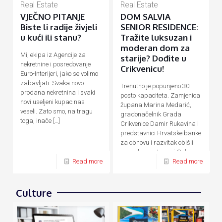
Real Estate
Real Estate
VJEČNO PITANJE
DOM SALVIA
Biste li radije živjeli
SENIOR RESIDENCE:
u kući ili stanu?
Tražite luksuzan i
moderan dom za
Mi, ekipa iz Agencije za
starije? Dođite u
nekretnine i posredovanje
Crikvenicu!
Euro-Interijeri, jako se volimo
zabavljati. Svaka novo
Trenutno je popunjeno 30
prodana nekretnina i svaki
posto kapaciteta. Zamjenica
novi useljeni kupac nas
župana Marina Medarić,
veseli. Zato smo, na tragu
gradonačelnik Grada
toga, inače
[…]
Crikvenice Damir Rukavina i
predstavnici Hrvatske banke
za obnovu i razvitak obišli
su nedavno otvoreni Salvia
Senior Residence,
[…]
Read more
Read more
Culture