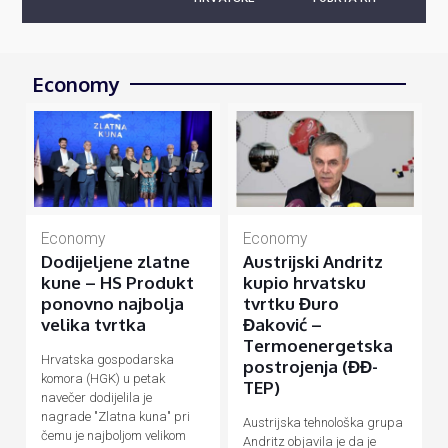
Economy
Economy
Economy
Dodijeljene zlatne
Austrijski Andritz
kune – HS Produkt
kupio hrvatsku
ponovno najbolja
tvrtku Đuro
velika tvrtka
Đaković –
Termoenergetska
Hrvatska gospodarska
postrojenja (ĐĐ-
komora (HGK) u petak
TEP)
navečer dodijelila je
nagrade "Zlatna kuna" pri
Austrijska tehnološka grupa
čemu je najboljom velikom
Andritz objavila je da je