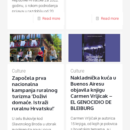
Republike Hrvatske za 2022.
godinu, s rokom podnošenja
prijava u razdoblju od 20.
rujna do 20. listopada 2021.
Read more
Read more
godine.
Culture
Culture
Nakladnička kuća u
Započela prva
Buenos Airesu
nacionalna
objavila knjigu
kampanja ruralnog
Carmen Vrljicak –
turizma ‘Doživi
EL GENOCIDIO DE
domaće. Istraži
BLEIBURG
ruralnu Hrvatsku!’
Carmen Vrljičak je autorica
U selu Bukovlje kod
15 knjiga, od kojih je polovica
Slavonskog Broda u utorak
s hrvatskim temama, a i
je pokrenuta nova i prva