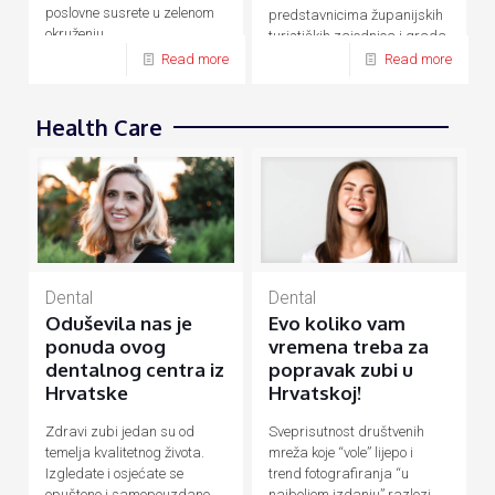
poslovne susrete u zelenom
predstavnicima županijskih
okruženju.
turističkih zajednica i grada
Zagreba.
Read more
Read more
Health Care
Dental
Dental
Evo koliko vam
Oduševila nas je
vremena treba za
ponuda ovog
popravak zubi u
dentalnog centra iz
Hrvatskoj!
Hrvatske
Sveprisutnost društvenih
Zdravi zubi jedan su od
mreža koje “vole” lijepo i
temelja kvalitetnog života.
trend fotografiranja “u
Izgledate i osjećate se
najboljem izdanju” razlozi
opušteno i samopouzdano,