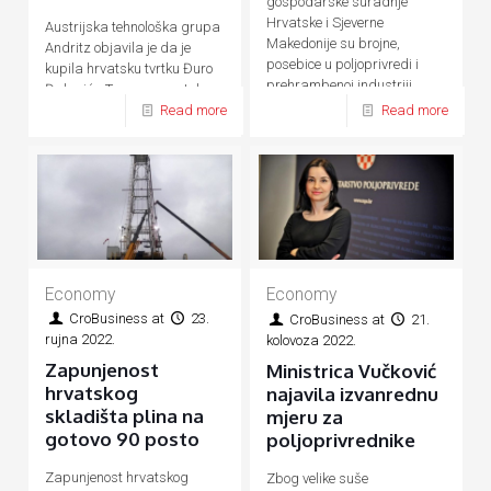
gospodarske suradnje
Hrvatske i Sjeverne
Austrijska tehnološka grupa
Makedonije su brojne,
Andritz objavila je da je
posebice u poljoprivredi i
kupila hrvatsku tvrtku Đuro
prehrambenoj industriji,
Đaković - Termoenergetska
energetici, prometu, turizmu
Read more
Read more
postrojenja (ĐĐ-TEP)
Economy
Economy
CroBusiness
at
23.
CroBusiness
at
21.
rujna 2022.
kolovoza 2022.
Zapunjenost
Ministrica Vučković
hrvatskog
najavila izvanrednu
skladišta plina na
mjeru za
gotovo 90 posto
poljoprivrednike
Zapunjenost hrvatskog
Zbog velike suše