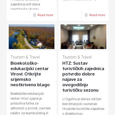
zajednica ovih dana
predstavlja ukupnu
hrvatsku turističku ponudu
Read more
Read more
Tourism & Travel
Tourism & Travel
Bioekološko-
HTZ: Sustav
edukacijski centar
turističkih zajednica
Virovi: Otkrijte
potvrdio dobre
srijemsko
najave za
neotkriveno blago
ovogodišnju
turističku sezonu
Bioekološko-edukacijski
centar Virovi sjajna je
U Ogulinu je danas održan
polazišna točka za
koordinacijski sastanak
aktivnosti u prirodi, savršen
Hrvatske turističke zajednice
odabir za teambuilding ili
s direktorima i