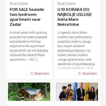
Real Estate
Real Estate
FOR SALE Seaside
U 10 KORAKA DO
two bedroom
NAJBOLJE USLUGE
apartment near
Adria Mare
Zadar
Nekretnine
A small resort with sporting
U Agenciji Adria Mare
grounds has been projected
nudimo Vam jednostavnu,
and planned in the bay
povjerljivu osobnu uslugu
adjacent to the apartment
bez skupih dodatnih
house which will immediately
opterećenja klijenata. Na
increase the value of these
našem portalu nudimo
apartments. – 63
[…]
usluge oglašavanja vaše
nekretnine i/ili posredovanja
u prometu nekretnina. Prije,
tijekom
[…]
Read more
Read more