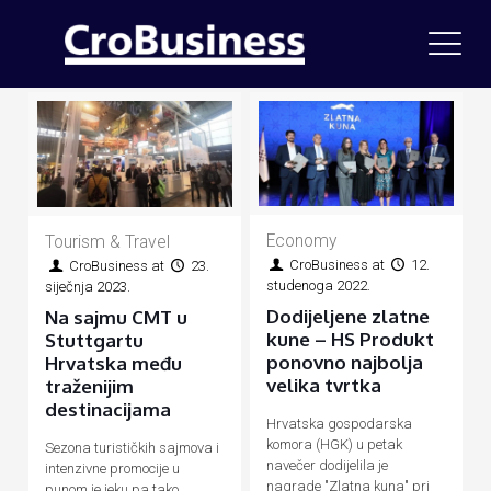
Economy
Tourism & Travel
CroBusiness
at
12.
CroBusiness
at
23.
studenoga 2022.
siječnja 2023.
Dodijeljene zlatne
Na sajmu CMT u
kune – HS Produkt
Stuttgartu
ponovno najbolja
Hrvatska među
velika tvrtka
traženijim
destinacijama
Hrvatska gospodarska
komora (HGK) u petak
Sezona turističkih sajmova i
navečer dodijelila je
intenzivne promocije u
nagrade "Zlatna kuna" pri
punom je jeku pa tako