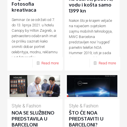
Fotosofia
vodu i košta samo
kreativaca
1399 kn
Seminar će se održati od 7.
Nakon što je krajem veljače
do 13. lipnja 2021. u hotelu
na najvećem svjetskom
Canopy by Hilton Zagreb, a
sajmu mobilnih tehnologija,
petnaestero odabranih imat
MWC Barcelona
će priliku saznati kako
predstavljen novi ‘rugged’
snimiti dobar portret
pametni telefon NOA
celebrityja, modnu, reklamnu
Hummer 2019, isti je sada
i art fotografiju.
dostupan na tržištu. Za sve
Read more
Read more
one
[…]
Style & Fashion
Style & Fashion
NOA SE SLUŽBENO
ŠTO ĆE NOA
PREDSTAVILA U
PREDSTAVITI U
BARCELONI
BARCELONI?