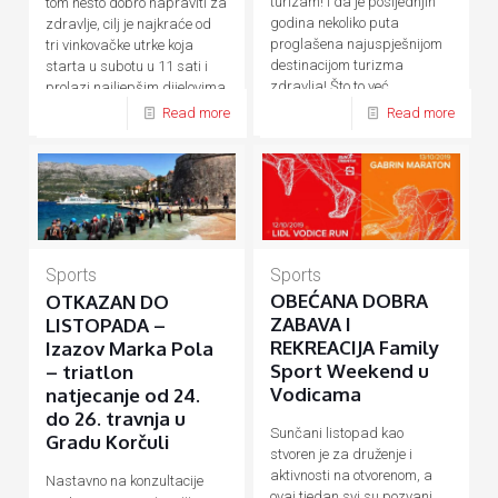
turizam! I da je posljednjih
tom nešto dobro napraviti za
godina nekoliko puta
zdravlje, cilj je najkraće od
proglašena najuspješnijom
tri vinkovačke utrke koja
destinacijom turizma
starta u subotu u 11 sati i
zdravlja! Što to već
prolazi najljepšim dijelovima
desetljećima
[…]
[…]
Read more
Read more
Sports
Sports
OBEĆANA DOBRA
OTKAZAN DO
ZABAVA I
LISTOPADA –
REKREACIJA Family
Izazov Marka Pola
Sport Weekend u
– triatlon
Vodicama
natjecanje od 24.
do 26. travnja u
Sunčani listopad kao
Gradu Korčuli
stvoren je za druženje i
aktivnosti na otvorenom, a
Nastavno na konzultacije
ovaj tjedan svi su pozvani