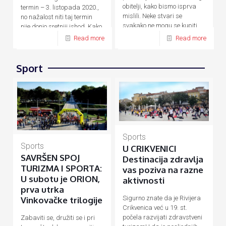
obitelji, kako bismo isprva
termin – 3. listopada 2020.,
mislili. Neke stvari se
no nažalost niti taj termin
svakako ne mogu se kupiti
nije donio sretniji ishod. Kako
novcem, a
[…]
su zbog
[…]
Read more
Read more
Sport
Sports
Sports
U CRIKVENICI
SAVRŠEN SPOJ
Destinacija zdravlja
TURIZMA I SPORTA:
vas poziva na razne
U subotu je ORION,
aktivnosti
prva utrka
Sigurno znate da je Rivijera
Vinkovačke trilogije
Crikvenica već u 19. st.
počela razvijati zdravstveni
Zabaviti se, družiti se i pri