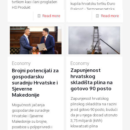
tvrtkom kao i lani proglašen
kupila hrvatsku tvrtku Đuro
HS Produkt
Đaković - Termoenergetska
postrojenja (ĐĐ-TEP)
Read more
Read more
Economy
Economy
Zapunjenost
Brojni potencijali za
hrvatskog
gospodarsku
skladišta plina na
suradnju Hrvatske i
gotovo 90 posto
Sjeverne
Makedonije
Zapunjenost hrvatskog
plinskog skladišta na razini
Mogućnosti jačanja
je od gotovo 90 posto, budući
gospodarske suradnje
da je u njega dosad utisnuto
Hrvatske i Sjeverne
3,75 milijardi (kWh)
Makedonije su brojne,
kilowatsati plina
posebice u poljoprivredi i