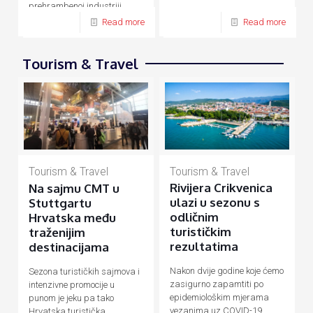
prehrambenoj industriji,
energetici, prometu, turizmu
Read more
Read more
Tourism & Travel
Tourism & Travel
Tourism & Travel
Rivijera Crikvenica
Na sajmu CMT u
ulazi u sezonu s
Stuttgartu
odličnim
Hrvatska među
turističkim
traženijim
rezultatima
destinacijama
Nakon dvije godine koje ćemo
Sezona turističkih sajmova i
zasigurno zapamtiti po
intenzivne promocije u
epidemiološkim mjerama
punom je jeku pa tako
vezanima uz COVID-19
Hrvatska turistička