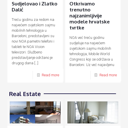
Sudjelovao i Zlatko
Otkrivamo
Dalić
trenutno
najzanimljivije
Treću godinu za redom na
modele hrvatske
najvećem svjetskom sajmu
tvrtke
mobilnih tehnologija u
Barceloni, predstavljeni su
NOA već treću godinu
novi NOA pametni telefoni i
sudjeluje na najvećem
tableti te NOA Vision
svjetskom sajmu mobilnih
televizori. Službeno
tehnologija, Mobile World
predstavljanje održano je
Congress koji se održava u
drugog dana
[…]
Barceloni. Uz već najavljenu
novu F seriju pametnih
Read more
Read more
uređaja temeljenu na AI
[…]
Real Estate