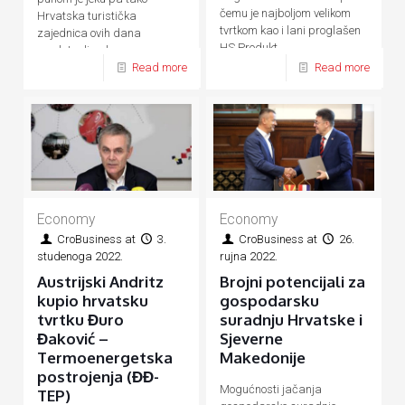
čemu je najboljom velikom
Hrvatska turistička
tvrtkom kao i lani proglašen
zajednica ovih dana
HS Produkt
predstavlja ukupnu
Read more
Read more
hrvatsku turističku ponudu
Economy
Economy
CroBusiness
at
3.
CroBusiness
at
26.
studenoga 2022.
rujna 2022.
Austrijski Andritz
Brojni potencijali za
kupio hrvatsku
gospodarsku
tvrtku Đuro
suradnju Hrvatske i
Đaković –
Sjeverne
Termoenergetska
Makedonije
postrojenja (ĐĐ-
Mogućnosti jačanja
TEP)