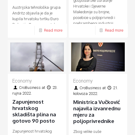
gospodarske suradnje
Hrvatske i Sjeverne
Austrijska tehnološka grupa
Makedonije su brojne,
Andritz objavila je da je
posebice u poljoprivredi i
kupila hrvatsku tvrtku Đuro
prehrambenoj industriji,
Đaković - Termoenergetska
energetici, prometu, turizmu
Read more
Read more
postrojenja (ĐĐ-TEP)
Economy
Economy
CroBusiness
at
23.
CroBusiness
at
21.
rujna 2022.
kolovoza 2022.
Zapunjenost
Ministrica Vučković
hrvatskog
najavila izvanrednu
skladišta plina na
mjeru za
gotovo 90 posto
poljoprivrednike
Zapunjenost hrvatskog
Zbog velike suše