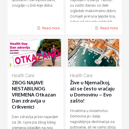
su zašto danas svi žele
svugdje i u bilo koje doba.
izgledati maksimalno dobro.
Osmijeh je kruna ljepote lica,
jedan od glavnih estetskih
[…]
Read more
Read more
Health Care
Health Care
ZBOG NAJAVE
Žive u Njemačkoj,
NESTABILNOG
ali se često vraćaju
VREMENA Otkazan
u Domovinu – Evo
Dan zdravlja u
zašto!
Crikvenici
Hrvatima u inozemstvu
Domovina je i dalje
Dan zdravlja je bio najavljen
najpoželjnija destinacija za
za 26. rujna pa zbog lošeg
putovanje, ali ne samo zbog
vremena odgođen na novi