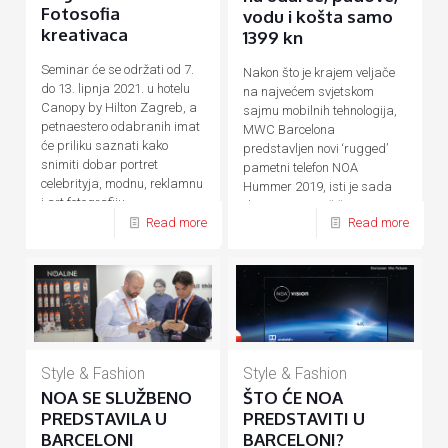
Fotosofia
vodu i košta samo
kreativaca
1399 kn
Seminar će se održati od 7.
Nakon što je krajem veljače
do 13. lipnja 2021. u hotelu
na najvećem svjetskom
Canopy by Hilton Zagreb, a
sajmu mobilnih tehnologija,
petnaestero odabranih imat
MWC Barcelona
će priliku saznati kako
predstavljen novi ‘rugged’
snimiti dobar portret
pametni telefon NOA
celebrityja, modnu, reklamnu
Hummer 2019, isti je sada
i art fotografiju.
dostupan na tržištu. Za sve
Read more
Read more
one
[…]
Style & Fashion
Style & Fashion
NOA SE SLUŽBENO
ŠTO ĆE NOA
PREDSTAVILA U
PREDSTAVITI U
BARCELONI
BARCELONI?