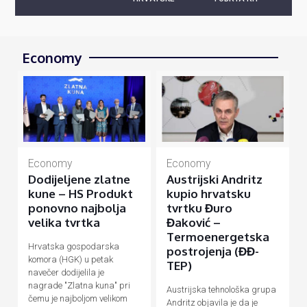
Economy
Economy
Economy
Dodijeljene zlatne
Austrijski Andritz
kune – HS Produkt
kupio hrvatsku
ponovno najbolja
tvrtku Đuro
velika tvrtka
Đaković –
Termoenergetska
Hrvatska gospodarska
postrojenja (ĐĐ-
komora (HGK) u petak
TEP)
navečer dodijelila je
nagrade "Zlatna kuna" pri
Austrijska tehnološka grupa
čemu je najboljom velikom
Andritz objavila je da je