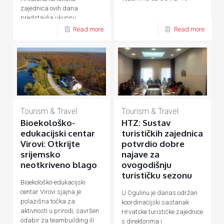
zajednica ovih dana
predstavlja ukupnu
hrvatsku turističku ponudu
Read more
Read more
Tourism & Travel
Tourism & Travel
Bioekološko-
HTZ: Sustav
edukacijski centar
turističkih zajednica
Virovi: Otkrijte
potvrdio dobre
srijemsko
najave za
neotkriveno blago
ovogodišnju
turističku sezonu
Bioekološko-edukacijski
centar Virovi sjajna je
U Ogulinu je danas održan
polazišna točka za
koordinacijski sastanak
aktivnosti u prirodi, savršen
Hrvatske turističke zajednice
odabir za teambuilding ili
s direktorima i