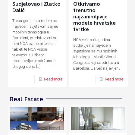
Sudjelovao i Zlatko
Otkrivamo
Dalić
trenutno
najzanimljivije
Treću godinu za redom na
modele hrvatske
najvećem svjetskom sajmu
tvrtke
mobilnih tehnologija u
Barceloni, predstavljeni su
NOA već treću godinu
novi NOA pametni telefoni i
sudjeluje na najvećem
tableti te NOA Vision
svjetskom sajmu mobilnih
televizori. Službeno
tehnologija, Mobile World
predstavljanje održano je
Congress koji se održava u
drugog dana
[…]
Barceloni. Uz već najavljenu
novu F seriju pametnih
Read more
Read more
uređaja temeljenu na AI
[…]
Real Estate