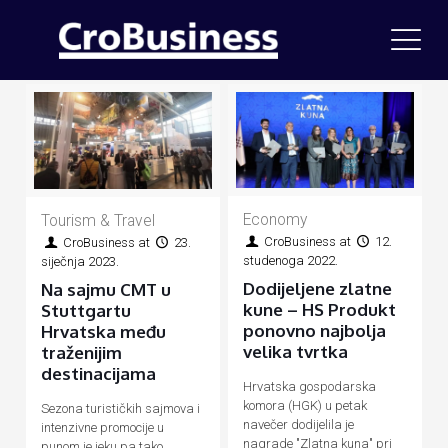
Economy
Tourism & Travel
CroBusiness
at
12.
CroBusiness
at
23.
studenoga 2022.
siječnja 2023.
Dodijeljene zlatne
Na sajmu CMT u
kune – HS Produkt
Stuttgartu
ponovno najbolja
Hrvatska među
velika tvrtka
traženijim
destinacijama
Hrvatska gospodarska
komora (HGK) u petak
Sezona turističkih sajmova i
navečer dodijelila je
intenzivne promocije u
nagrade "Zlatna kuna" pri
punom je jeku pa tako