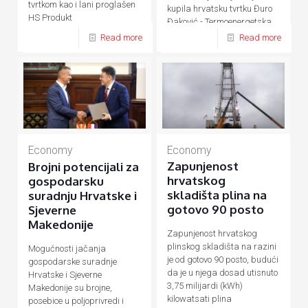
tvrtkom kao i lani proglašen
kupila hrvatsku tvrtku Đuro
HS Produkt
Đaković - Termoenergetska
postrojenja (ĐĐ-TEP)
Read more
Read more
Economy
Economy
Zapunjenost
Brojni potencijali za
hrvatskog
gospodarsku
skladišta plina na
suradnju Hrvatske i
gotovo 90 posto
Sjeverne
Makedonije
Zapunjenost hrvatskog
plinskog skladišta na razini
Mogućnosti jačanja
je od gotovo 90 posto, budući
gospodarske suradnje
da je u njega dosad utisnuto
Hrvatske i Sjeverne
3,75 milijardi (kWh)
Makedonije su brojne,
kilowatsati plina
posebice u poljoprivredi i