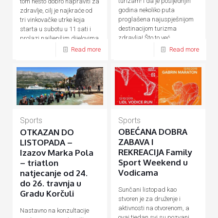
turizam! I da je posljednjih
tom nešto dobro napraviti za
godina nekoliko puta
zdravlje, cilj je najkraće od
proglašena najuspješnijom
tri vinkovačke utrke koja
destinacijom turizma
starta u subotu u 11 sati i
zdravlja! Što to već
prolazi najljepšim dijelovima
desetljećima
[…]
[…]
Read more
Read more
Sports
Sports
OBEĆANA DOBRA
OTKAZAN DO
ZABAVA I
LISTOPADA –
REKREACIJA Family
Izazov Marka Pola
Sport Weekend u
– triatlon
Vodicama
natjecanje od 24.
do 26. travnja u
Sunčani listopad kao
Gradu Korčuli
stvoren je za druženje i
aktivnosti na otvorenom, a
Nastavno na konzultacije
ovaj tjedan svi su pozvani