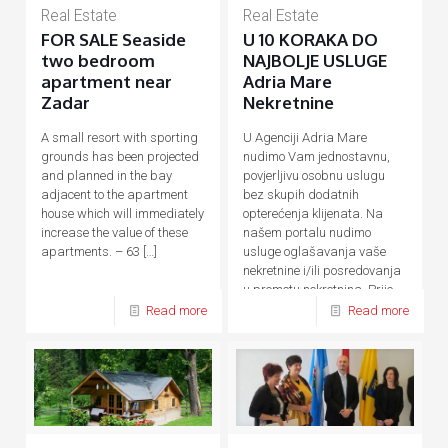
Real Estate
Real Estate
FOR SALE Seaside
U 10 KORAKA DO
two bedroom
NAJBOLJE USLUGE
apartment near
Adria Mare
Zadar
Nekretnine
A small resort with sporting
U Agenciji Adria Mare
grounds has been projected
nudimo Vam jednostavnu,
and planned in the bay
povjerljivu osobnu uslugu
adjacent to the apartment
bez skupih dodatnih
house which will immediately
opterećenja klijenata. Na
increase the value of these
našem portalu nudimo
apartments. – 63
[…]
usluge oglašavanja vaše
nekretnine i/ili posredovanja
u prometu nekretnina. Prije,
tijekom
[…]
Read more
Read more