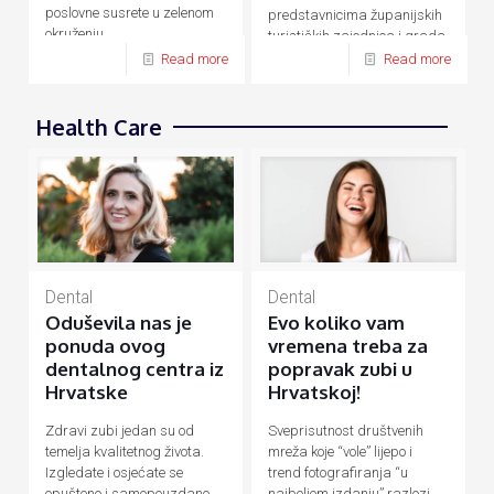
poslovne susrete u zelenom
predstavnicima županijskih
okruženju.
turističkih zajednica i grada
Zagreba.
Read more
Read more
Health Care
Dental
Dental
Evo koliko vam
Oduševila nas je
vremena treba za
ponuda ovog
popravak zubi u
dentalnog centra iz
Hrvatskoj!
Hrvatske
Sveprisutnost društvenih
Zdravi zubi jedan su od
mreža koje “vole” lijepo i
temelja kvalitetnog života.
trend fotografiranja “u
Izgledate i osjećate se
najboljem izdanju” razlozi
opušteno i samopouzdano,