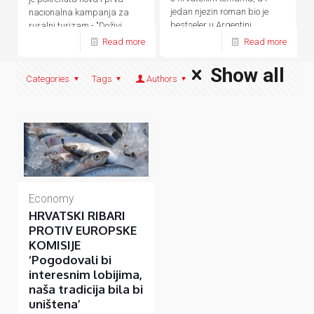
jedan njezin roman bio je
nacionalna kampanja za
bestseler u Argentini.
ruralni turizam - "Doživi
domaće.
Read more
Read more
Show all
Categories
Tags
Authors
Economy
HRVATSKI RIBARI
PROTIV EUROPSKE
KOMISIJE
‘Pogodovali bi
interesnim lobijima,
naša tradicija bila bi
uništena’