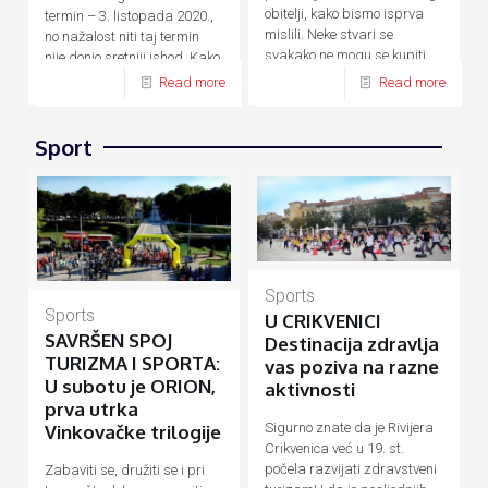
obitelji, kako bismo isprva
termin – 3. listopada 2020.,
mislili. Neke stvari se
no nažalost niti taj termin
svakako ne mogu se kupiti
nije donio sretniji ishod. Kako
novcem, a
[…]
su zbog
[…]
Read more
Read more
Sport
Sports
Sports
U CRIKVENICI
SAVRŠEN SPOJ
Destinacija zdravlja
TURIZMA I SPORTA:
vas poziva na razne
U subotu je ORION,
aktivnosti
prva utrka
Sigurno znate da je Rivijera
Vinkovačke trilogije
Crikvenica već u 19. st.
počela razvijati zdravstveni
Zabaviti se, družiti se i pri