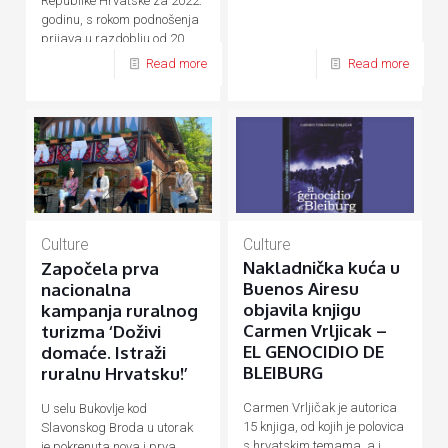
Republike Hrvatske za 2022.
godinu, s rokom podnošenja
prijava u razdoblju od 20.
rujna do 20. listopada 2021.
Read more
Read more
godine.
Culture
Culture
Nakladnička kuća u
Započela prva
Buenos Airesu
nacionalna
objavila knjigu
kampanja ruralnog
Carmen Vrljicak –
turizma ‘Doživi
EL GENOCIDIO DE
domaće. Istraži
BLEIBURG
ruralnu Hrvatsku!’
Carmen Vrljičak je autorica
U selu Bukovlje kod
15 knjiga, od kojih je polovica
Slavonskog Broda u utorak
s hrvatskim temama, a i
je pokrenuta nova i prva