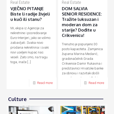
Real Estate
Real Estate
VJEČNO PITANJE
DOM SALVIA
Biste li radije živjeli
SENIOR RESIDENCE:
u kući ili stanu?
Tražite luksuzan i
moderan dom za
Mi, ekipa iz Agencije za
starije? Dođite u
nekretnine i posredovanje
Crikvenicu!
Euro-Interijeri, jako se volimo
zabavljati. Svaka novo
Trenutno je popunjeno 30
prodana nekretnina i svaki
posto kapaciteta. Zamjenica
novi useljeni kupac nas
župana Marina Medarić,
veseli. Zato smo, na tragu
gradonačelnik Grada
toga, inače
[…]
Crikvenice Damir Rukavina i
predstavnici Hrvatske banke
za obnovu i razvitak obišli
su nedavno otvoreni Salvia
Senior Residence,
[…]
Read more
Read more
Culture