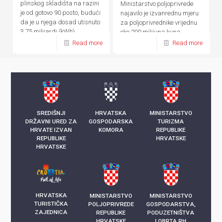
plinskog skladišta na razini
Ministarstvo poljoprivrede
je od gotovo 90 posto, budući
najavilo je izvanrednu mjeru
da je u njega dosad utisnuto
za poljoprivrednike vrijednu
3,75 milijardi (kWh)
oko 200 milijuna kuna
kilowatsati plina
Read more
Read more
SREDIŠNJI
HRVATSKA
MINISTARSTVO
DRŽAVNI URED ZA
GOSPODARSKA
TURIZMA
HRVATE IZVAN
KOMORA
REPUBLIKE
REPUBLIKE
HRVATSKE
HRVATSKE
HRVATSKA
MINISTARSTVO
MINISTARSTVO
TURISTIČKA
POLJOPRIVREDE
GOSPODARSTVA,
ZAJEDNICA
REPUBLIKE
PODUZETNIŠTVA
HRVATSKE
I OBRTA RH