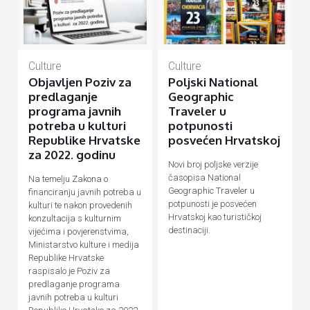
Culture
Culture
Objavljen Poziv za
Poljski National
predlaganje
Geographic
programa javnih
Traveler u
potreba u kulturi
potpunosti
Republike Hrvatske
posvećen Hrvatskoj
za 2022. godinu
Novi broj poljske verzije
časopisa National
Na temelju Zakona o
Geographic Traveler u
financiranju javnih potreba u
potpunosti je posvećen
kulturi te nakon provedenih
Hrvatskoj kao turističkoj
konzultacija s kulturnim
destinaciji.
vijećima i povjerenstvima,
Ministarstvo kulture i medija
Republike Hrvatske
raspisalo je Poziv za
predlaganje programa
javnih potreba u kulturi