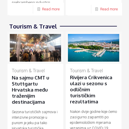
prehrambenoj industriji,
energetici, prometu, turizmu
Read more
Read more
Tourism & Travel
Tourism & Travel
Tourism & Travel
Rivijera Crikvenica
Na sajmu CMT u
ulazi u sezonu s
Stuttgartu
odličnim
Hrvatska među
turističkim
traženijim
rezultatima
destinacijama
Nakon dvije godine koje ćemo
Sezona turističkih sajmova i
zasigurno zapamtiti po
intenzivne promocije u
epidemiološkim mjerama
punom je jeku pa tako
vezanima uz COVID-19
Hrvatska turistička