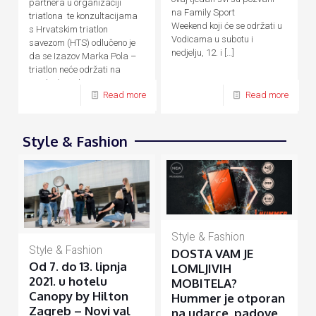
partnera u organizaciji
na Family Sport
triatlona te konzultacijama
Weekend koji će se održati u
s Hrvatskim triatlon
Vodicama u subotu i
savezom (HTS) odlučeno je
nedjelju, 12. i
[…]
da se Izazov Marka Pola –
triatlon neće održati na
predviđene datume, 24. – 26.
Read more
Read more
[…]
Style & Fashion
Style & Fashion
Style & Fashion
DOSTA VAM JE
Od 7. do 13. lipnja
LOMLJIVIH
2021. u hotelu
MOBITELA?
Canopy by Hilton
Hummer je otporan
Zagreb – Novi val
na udarce, padove,