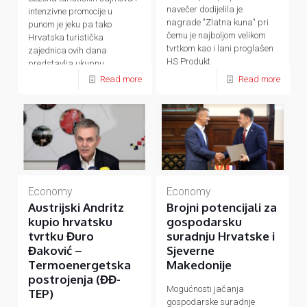
navečer dodijelila je
intenzivne promocije u
nagrade "Zlatna kuna" pri
punom je jeku pa tako
čemu je najboljom velikom
Hrvatska turistička
tvrtkom kao i lani proglašen
zajednica ovih dana
HS Produkt
predstavlja ukupnu
hrvatsku turističku ponudu
Read more
Read more
Economy
Economy
Austrijski Andritz
Brojni potencijali za
kupio hrvatsku
gospodarsku
tvrtku Đuro
suradnju Hrvatske i
Đaković –
Sjeverne
Termoenergetska
Makedonije
postrojenja (ĐĐ-
Mogućnosti jačanja
TEP)
gospodarske suradnje