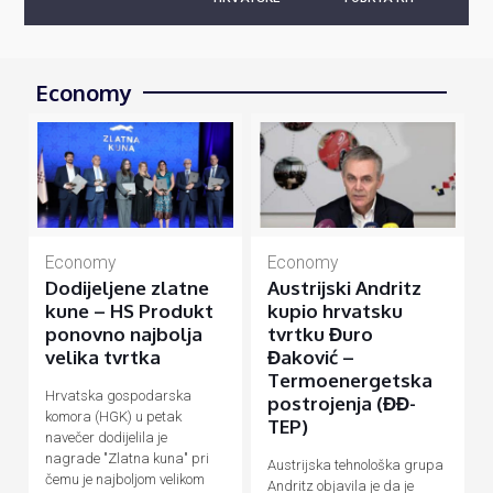
Economy
Economy
Economy
Dodijeljene zlatne
Austrijski Andritz
kune – HS Produkt
kupio hrvatsku
ponovno najbolja
tvrtku Đuro
velika tvrtka
Đaković –
Termoenergetska
Hrvatska gospodarska
postrojenja (ĐĐ-
komora (HGK) u petak
TEP)
navečer dodijelila je
nagrade "Zlatna kuna" pri
Austrijska tehnološka grupa
čemu je najboljom velikom
Andritz objavila je da je