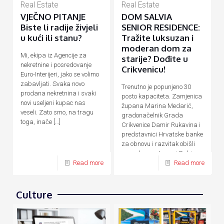
Real Estate
Real Estate
VJEČNO PITANJE
DOM SALVIA
Biste li radije živjeli
SENIOR RESIDENCE:
u kući ili stanu?
Tražite luksuzan i
moderan dom za
Mi, ekipa iz Agencije za
starije? Dođite u
nekretnine i posredovanje
Crikvenicu!
Euro-Interijeri, jako se volimo
zabavljati. Svaka novo
Trenutno je popunjeno 30
prodana nekretnina i svaki
posto kapaciteta. Zamjenica
novi useljeni kupac nas
župana Marina Medarić,
veseli. Zato smo, na tragu
gradonačelnik Grada
toga, inače
[…]
Crikvenice Damir Rukavina i
predstavnici Hrvatske banke
za obnovu i razvitak obišli
su nedavno otvoreni Salvia
Senior Residence,
[…]
Read more
Read more
Culture