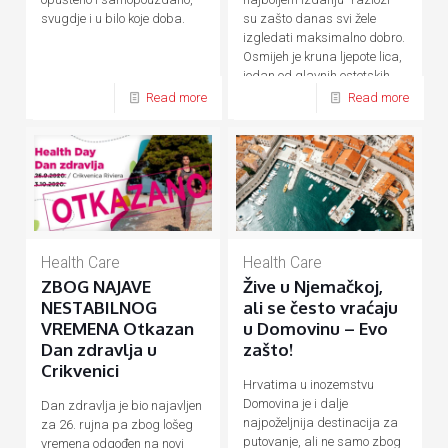
su zašto danas svi žele
svugdje i u bilo koje doba.
izgledati maksimalno dobro.
Osmijeh je kruna ljepote lica,
jedan od glavnih estetskih
[…]
Read more
Read more
Health Care
Health Care
ZBOG NAJAVE
Žive u Njemačkoj,
NESTABILNOG
ali se često vraćaju
VREMENA Otkazan
u Domovinu – Evo
Dan zdravlja u
zašto!
Crikvenici
Hrvatima u inozemstvu
Domovina je i dalje
Dan zdravlja je bio najavljen
najpoželjnija destinacija za
za 26. rujna pa zbog lošeg
putovanje, ali ne samo zbog
vremena odgođen na novi