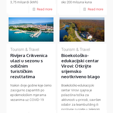
3,75 milijardi (kWh)
oko 200 milijuna kuna
kilowatsati plina
Read more
Read more
Tourism & Travel
Tourism & Travel
Rivijera Crikvenica
Bioekološko-
ulazi u sezonu s
edukacijski centar
odličnim
Virovi: Otkrijte
turističkim
srijemsko
rezultatima
neotkriveno blago
Nakon dvije godine koje ćemo
Bioekološko-edukacijski
zasigurno zapamtiti po
centar Virovi sjajna je
epidemiološkim mjerama
polazišna točka za
vezanima uz COVID-19
aktivnosti u prirodi, savršen
odabir za teambuilding ili
poslovne susrete u zelenom