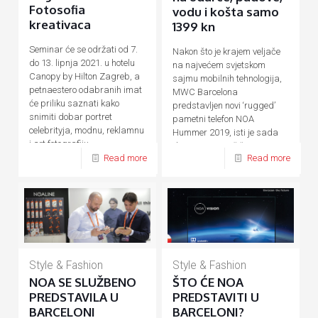
Fotosofia
vodu i košta samo
kreativaca
1399 kn
Seminar će se održati od 7.
Nakon što je krajem veljače
do 13. lipnja 2021. u hotelu
na najvećem svjetskom
Canopy by Hilton Zagreb, a
sajmu mobilnih tehnologija,
petnaestero odabranih imat
MWC Barcelona
će priliku saznati kako
predstavljen novi ‘rugged’
snimiti dobar portret
pametni telefon NOA
celebrityja, modnu, reklamnu
Hummer 2019, isti je sada
i art fotografiju.
dostupan na tržištu. Za sve
Read more
Read more
one
[…]
Style & Fashion
Style & Fashion
NOA SE SLUŽBENO
ŠTO ĆE NOA
PREDSTAVILA U
PREDSTAVITI U
BARCELONI
BARCELONI?