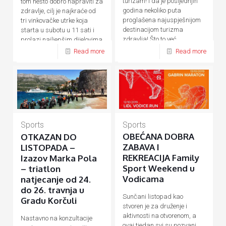
turizam! I da je posljednjih
tom nešto dobro napraviti za
godina nekoliko puta
zdravlje, cilj je najkraće od
proglašena najuspješnijom
tri vinkovačke utrke koja
destinacijom turizma
starta u subotu u 11 sati i
zdravlja! Što to već
prolazi najljepšim dijelovima
desetljećima
[…]
[…]
Read more
Read more
Sports
Sports
OBEĆANA DOBRA
OTKAZAN DO
ZABAVA I
LISTOPADA –
REKREACIJA Family
Izazov Marka Pola
Sport Weekend u
– triatlon
Vodicama
natjecanje od 24.
do 26. travnja u
Sunčani listopad kao
Gradu Korčuli
stvoren je za druženje i
aktivnosti na otvorenom, a
Nastavno na konzultacije
ovaj tjedan svi su pozvani