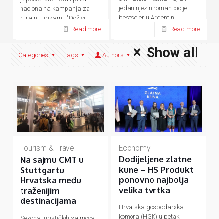
jedan njezin roman bio je
nacionalna kampanja za
bestseler u Argentini.
ruralni turizam - "Doživi
domaće.
Read more
Read more
Show all
Categories
Tags
Authors
Economy
Tourism & Travel
Dodijeljene zlatne
Na sajmu CMT u
kune – HS Produkt
Stuttgartu
ponovno najbolja
Hrvatska među
velika tvrtka
traženijim
destinacijama
Hrvatska gospodarska
komora (HGK) u petak
Sezona turističkih sajmova i