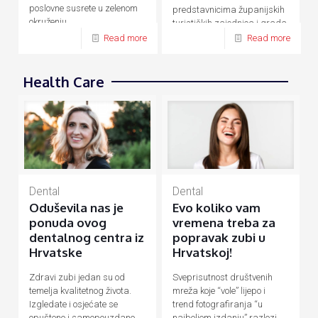
poslovne susrete u zelenom
predstavnicima županijskih
okruženju.
turističkih zajednica i grada
Zagreba.
Read more
Read more
Health Care
Dental
Dental
Evo koliko vam
Oduševila nas je
vremena treba za
ponuda ovog
popravak zubi u
dentalnog centra iz
Hrvatskoj!
Hrvatske
Sveprisutnost društvenih
Zdravi zubi jedan su od
mreža koje “vole” lijepo i
temelja kvalitetnog života.
trend fotografiranja “u
Izgledate i osjećate se
najboljem izdanju” razlozi
opušteno i samopouzdano,