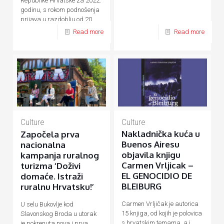
Republike Hrvatske za 2022.
godinu, s rokom podnošenja
prijava u razdoblju od 20.
rujna do 20. listopada 2021.
Read more
Read more
godine.
Culture
Culture
Nakladnička kuća u
Započela prva
Buenos Airesu
nacionalna
objavila knjigu
kampanja ruralnog
Carmen Vrljicak –
turizma ‘Doživi
EL GENOCIDIO DE
domaće. Istraži
BLEIBURG
ruralnu Hrvatsku!’
Carmen Vrljičak je autorica
U selu Bukovlje kod
15 knjiga, od kojih je polovica
Slavonskog Broda u utorak
s hrvatskim temama, a i
je pokrenuta nova i prva