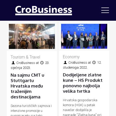
Economy
Tourism & Travel
CroBusiness
at
12.
CroBusiness
at
23.
studenoga 2022.
siječnja 2023.
Dodijeljene zlatne
Na sajmu CMT u
kune – HS Produkt
Stuttgartu
ponovno najbolja
Hrvatska među
velika tvrtka
traženijim
destinacijama
Hrvatska gospodarska
komora (HGK) u petak
Sezona turističkih sajmova i
navečer dodijelila je
intenzivne promocije u
nagrade "Zlatna kuna" pri
punom je jeku pa tako