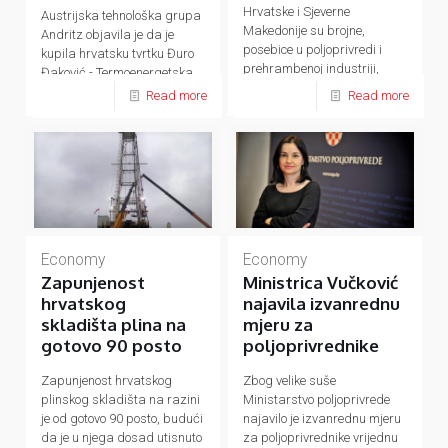
Hrvatske i Sjeverne
Austrijska tehnološka grupa
Makedonije su brojne,
Andritz objavila je da je
posebice u poljoprivredi i
kupila hrvatsku tvrtku Đuro
prehrambenoj industriji,
Đaković - Termoenergetska
energetici, prometu, turizmu
postrojenja (ĐĐ-TEP)
Read more
Read more
Economy
Economy
Zapunjenost
Ministrica Vučković
hrvatskog
najavila izvanrednu
skladišta plina na
mjeru za
gotovo 90 posto
poljoprivrednike
Zapunjenost hrvatskog
Zbog velike suše
plinskog skladišta na razini
Ministarstvo poljoprivrede
je od gotovo 90 posto, budući
najavilo je izvanrednu mjeru
da je u njega dosad utisnuto
za poljoprivrednike vrijednu