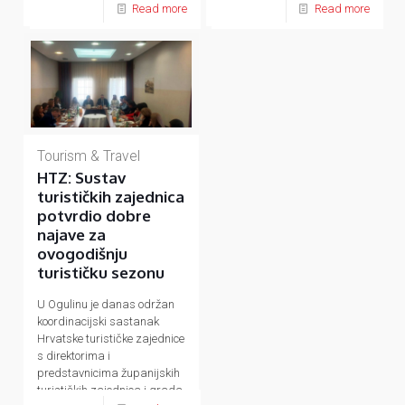
okruženju.
Read more
Read more
Tourism & Travel
HTZ: Sustav
turističkih zajednica
potvrdio dobre
najave za
ovogodišnju
turističku sezonu
U Ogulinu je danas održan
koordinacijski sastanak
Hrvatske turističke zajednice
s direktorima i
predstavnicima županijskih
turističkih zajednica i grada