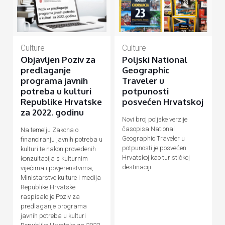
Culture
Culture
Objavljen Poziv za
Poljski National
predlaganje
Geographic
programa javnih
Traveler u
potreba u kulturi
potpunosti
Republike Hrvatske
posvećen Hrvatskoj
za 2022. godinu
Novi broj poljske verzije
časopisa National
Na temelju Zakona o
Geographic Traveler u
financiranju javnih potreba u
potpunosti je posvećen
kulturi te nakon provedenih
Hrvatskoj kao turističkoj
konzultacija s kulturnim
destinaciji.
vijećima i povjerenstvima,
Ministarstvo kulture i medija
Republike Hrvatske
raspisalo je Poziv za
predlaganje programa
javnih potreba u kulturi