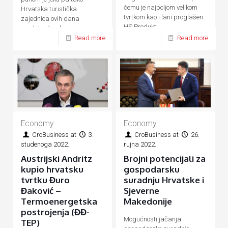
čemu je najboljom velikom
Hrvatska turistička
tvrtkom kao i lani proglašen
zajednica ovih dana
HS Produkt
predstavlja ukupnu
Read more
Read more
hrvatsku turističku ponudu
Economy
Economy
CroBusiness
at
3.
CroBusiness
at
26.
studenoga 2022.
rujna 2022.
Austrijski Andritz
Brojni potencijali za
kupio hrvatsku
gospodarsku
tvrtku Đuro
suradnju Hrvatske i
Đaković –
Sjeverne
Termoenergetska
Makedonije
postrojenja (ĐĐ-
Mogućnosti jačanja
TEP)