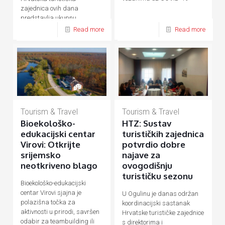
zajednica ovih dana
predstavlja ukupnu
hrvatsku turističku ponudu
Read more
Read more
Tourism & Travel
Tourism & Travel
Bioekološko-
HTZ: Sustav
edukacijski centar
turističkih zajednica
Virovi: Otkrijte
potvrdio dobre
srijemsko
najave za
neotkriveno blago
ovogodišnju
turističku sezonu
Bioekološko-edukacijski
centar Virovi sjajna je
U Ogulinu je danas održan
polazišna točka za
koordinacijski sastanak
aktivnosti u prirodi, savršen
Hrvatske turističke zajednice
odabir za teambuilding ili
s direktorima i