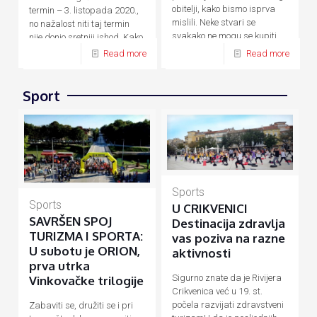
obitelji, kako bismo isprva
termin – 3. listopada 2020.,
mislili. Neke stvari se
no nažalost niti taj termin
svakako ne mogu se kupiti
nije donio sretniji ishod. Kako
novcem, a
[…]
su zbog
[…]
Read more
Read more
Sport
Sports
Sports
U CRIKVENICI
SAVRŠEN SPOJ
Destinacija zdravlja
TURIZMA I SPORTA:
vas poziva na razne
U subotu je ORION,
aktivnosti
prva utrka
Sigurno znate da je Rivijera
Vinkovačke trilogije
Crikvenica već u 19. st.
počela razvijati zdravstveni
Zabaviti se, družiti se i pri