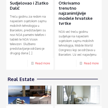
Sudjelovao i Zlatko
Otkrivamo
Dalić
trenutno
najzanimljivije
Treću godinu za redom na
modele hrvatske
najvećem svjetskom sajmu
tvrtke
mobilnih tehnologija u
Barceloni, predstavljeni su
NOA već treću godinu
novi NOA pametni telefoni i
sudjeluje na najvećem
tableti te NOA Vision
svjetskom sajmu mobilnih
televizori. Službeno
tehnologija, Mobile World
predstavljanje održano je
Congress koji se održava u
drugog dana
[…]
Barceloni. Uz već najavljenu
novu F seriju pametnih
Read more
Read more
uređaja temeljenu na AI
[…]
Real Estate