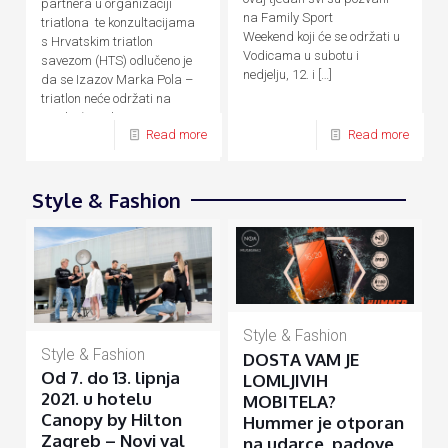
partnera u organizaciji
na Family Sport
triatlona te konzultacijama
Weekend koji će se održati u
s Hrvatskim triatlon
Vodicama u subotu i
savezom (HTS) odlučeno je
nedjelju, 12. i
[…]
da se Izazov Marka Pola –
triatlon neće održati na
predviđene datume, 24. – 26.
Read more
Read more
[…]
Style & Fashion
Style & Fashion
Style & Fashion
DOSTA VAM JE
Od 7. do 13. lipnja
LOMLJIVIH
2021. u hotelu
MOBITELA?
Canopy by Hilton
Hummer je otporan
Zagreb – Novi val
na udarce, padove,