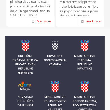
plinskog skladišta na razini
Ministarstvo poljoprivrede
je od gotovo 90 posto, budući
najavilo je izvanrednu mjeru
da je u njega dosad utisnuto
za poljoprivrednike vrijednu
3,75 milijardi (kWh)
oko 200 milijuna kuna
kilowatsati plina
Read more
Read more
SREDIŠNJI
HRVATSKA
MINISTARSTVO
DRŽAVNI URED ZA
GOSPODARSKA
TURIZMA
HRVATE IZVAN
KOMORA
REPUBLIKE
REPUBLIKE
HRVATSKE
HRVATSKE
HRVATSKA
MINISTARSTVO
MINISTARSTVO
TURISTIČKA
POLJOPRIVREDE
GOSPODARSTVA,
ZAJEDNICA
REPUBLIKE
PODUZETNIŠTVA
HRVATSKE
I OBRTA RH