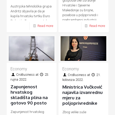
gospodarske suradnje
Hrvatske i Sjeverne
Austrijska tehnološka grupa
Makedonije su brojne,
Andritz objavila je da je
posebice u poljoprivredi i
kupila hrvatsku tvrtku Đuro
prehrambenoj industriji,
Đaković - Termoenergetska
energetici, prometu, turizmu
Read more
Read more
postrojenja (ĐĐ-TEP)
Economy
Economy
CroBusiness
at
23.
CroBusiness
at
21.
rujna 2022.
kolovoza 2022.
Zapunjenost
Ministrica Vučković
hrvatskog
najavila izvanrednu
skladišta plina na
mjeru za
gotovo 90 posto
poljoprivrednike
Zapunjenost hrvatskog
Zbog velike suše