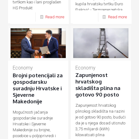
tvrtkom kao i lani proglašen
kupila hrvatsku tvrtku Đuro
HS Produkt
Đaković - Termoenergetska
postrojenja (ĐĐ-TEP)
Read more
Read more
Economy
Economy
Zapunjenost
Brojni potencijali za
hrvatskog
gospodarsku
skladišta plina na
suradnju Hrvatske i
gotovo 90 posto
Sjeverne
Makedonije
Zapunjenost hrvatskog
plinskog skladišta na razini
Mogućnosti jačanja
je od gotovo 90 posto, budući
gospodarske suradnje
da je u njega dosad utisnuto
Hrvatske i Sjeverne
3,75 milijardi (kWh)
Makedonije su brojne,
kilowatsati plina
posebice u poljoprivredi i