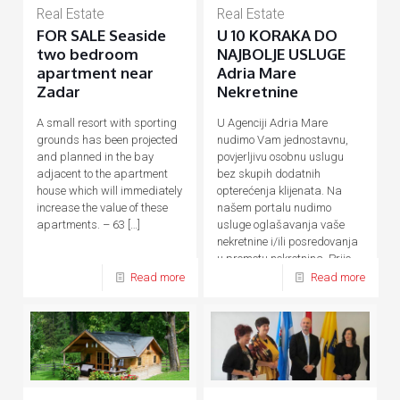
Real Estate
Real Estate
FOR SALE Seaside
U 10 KORAKA DO
two bedroom
NAJBOLJE USLUGE
apartment near
Adria Mare
Zadar
Nekretnine
A small resort with sporting
U Agenciji Adria Mare
grounds has been projected
nudimo Vam jednostavnu,
and planned in the bay
povjerljivu osobnu uslugu
adjacent to the apartment
bez skupih dodatnih
house which will immediately
opterećenja klijenata. Na
increase the value of these
našem portalu nudimo
apartments. – 63
[…]
usluge oglašavanja vaše
nekretnine i/ili posredovanja
u prometu nekretnina. Prije,
tijekom
[…]
Read more
Read more