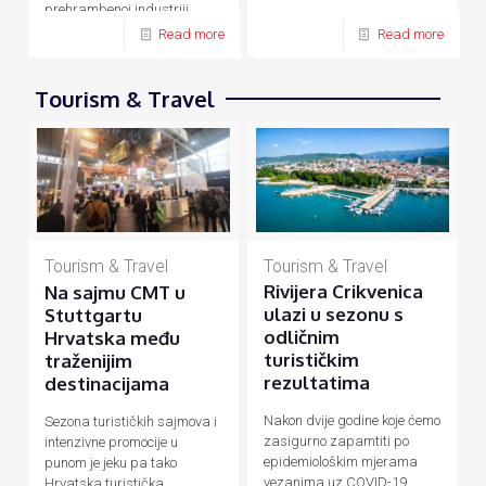
prehrambenoj industriji,
energetici, prometu, turizmu
Read more
Read more
Tourism & Travel
Tourism & Travel
Tourism & Travel
Rivijera Crikvenica
Na sajmu CMT u
ulazi u sezonu s
Stuttgartu
odličnim
Hrvatska među
turističkim
traženijim
rezultatima
destinacijama
Nakon dvije godine koje ćemo
Sezona turističkih sajmova i
zasigurno zapamtiti po
intenzivne promocije u
epidemiološkim mjerama
punom je jeku pa tako
vezanima uz COVID-19
Hrvatska turistička