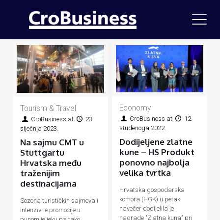
Economy
Tourism & Travel
CroBusiness
at
12.
CroBusiness
at
23.
studenoga 2022.
siječnja 2023.
Dodijeljene zlatne
Na sajmu CMT u
kune – HS Produkt
Stuttgartu
ponovno najbolja
Hrvatska među
velika tvrtka
traženijim
destinacijama
Hrvatska gospodarska
komora (HGK) u petak
Sezona turističkih sajmova i
navečer dodijelila je
intenzivne promocije u
nagrade "Zlatna kuna" pri
punom je jeku pa tako