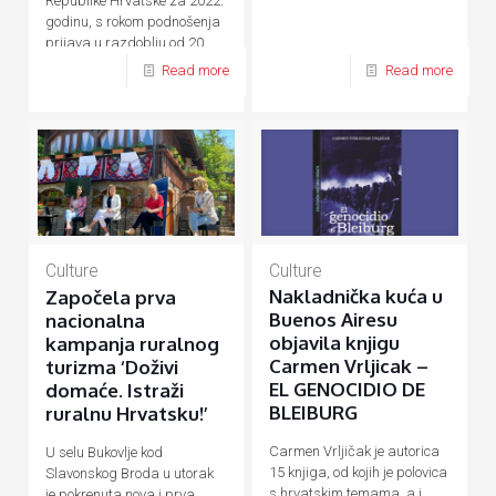
Republike Hrvatske za 2022.
godinu, s rokom podnošenja
prijava u razdoblju od 20.
rujna do 20. listopada 2021.
Read more
Read more
godine.
Culture
Culture
Nakladnička kuća u
Započela prva
Buenos Airesu
nacionalna
objavila knjigu
kampanja ruralnog
Carmen Vrljicak –
turizma ‘Doživi
EL GENOCIDIO DE
domaće. Istraži
BLEIBURG
ruralnu Hrvatsku!’
Carmen Vrljičak je autorica
U selu Bukovlje kod
15 knjiga, od kojih je polovica
Slavonskog Broda u utorak
s hrvatskim temama, a i
je pokrenuta nova i prva