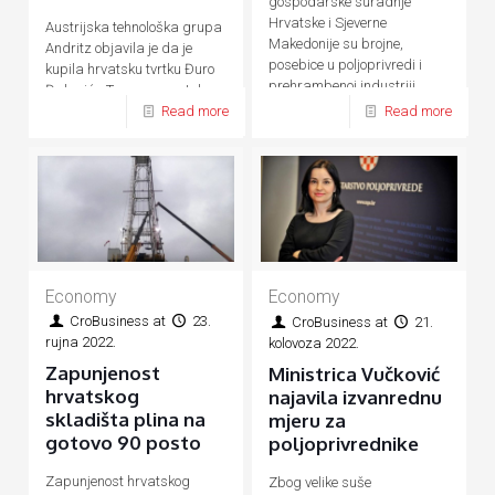
gospodarske suradnje
Hrvatske i Sjeverne
Austrijska tehnološka grupa
Makedonije su brojne,
Andritz objavila je da je
posebice u poljoprivredi i
kupila hrvatsku tvrtku Đuro
prehrambenoj industriji,
Đaković - Termoenergetska
energetici, prometu, turizmu
Read more
Read more
postrojenja (ĐĐ-TEP)
Economy
Economy
CroBusiness
at
23.
CroBusiness
at
21.
rujna 2022.
kolovoza 2022.
Zapunjenost
Ministrica Vučković
hrvatskog
najavila izvanrednu
skladišta plina na
mjeru za
gotovo 90 posto
poljoprivrednike
Zapunjenost hrvatskog
Zbog velike suše