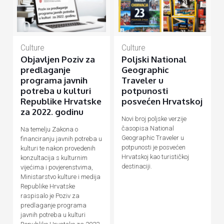
Culture
Culture
Objavljen Poziv za
Poljski National
predlaganje
Geographic
programa javnih
Traveler u
potreba u kulturi
potpunosti
Republike Hrvatske
posvećen Hrvatskoj
za 2022. godinu
Novi broj poljske verzije
časopisa National
Na temelju Zakona o
Geographic Traveler u
financiranju javnih potreba u
potpunosti je posvećen
kulturi te nakon provedenih
Hrvatskoj kao turističkoj
konzultacija s kulturnim
destinaciji.
vijećima i povjerenstvima,
Ministarstvo kulture i medija
Republike Hrvatske
raspisalo je Poziv za
predlaganje programa
javnih potreba u kulturi