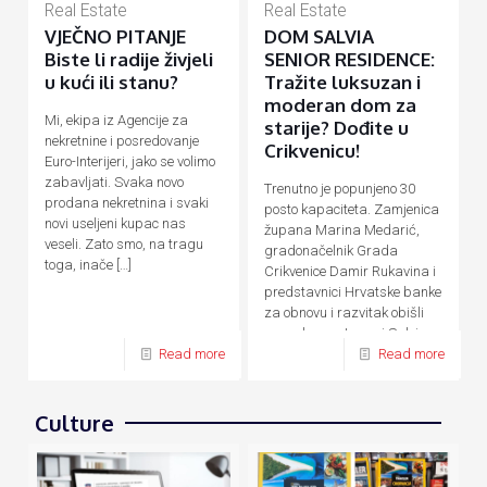
Real Estate
Real Estate
VJEČNO PITANJE
DOM SALVIA
Biste li radije živjeli
SENIOR RESIDENCE:
u kući ili stanu?
Tražite luksuzan i
moderan dom za
Mi, ekipa iz Agencije za
starije? Dođite u
nekretnine i posredovanje
Crikvenicu!
Euro-Interijeri, jako se volimo
zabavljati. Svaka novo
Trenutno je popunjeno 30
prodana nekretnina i svaki
posto kapaciteta. Zamjenica
novi useljeni kupac nas
župana Marina Medarić,
veseli. Zato smo, na tragu
gradonačelnik Grada
toga, inače
[…]
Crikvenice Damir Rukavina i
predstavnici Hrvatske banke
za obnovu i razvitak obišli
su nedavno otvoreni Salvia
Senior Residence,
[…]
Read more
Read more
Culture