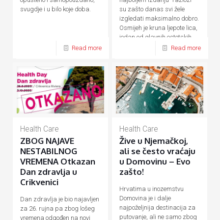
su zašto danas svi žele
svugdje i u bilo koje doba.
izgledati maksimalno dobro.
Osmijeh je kruna ljepote lica,
jedan od glavnih estetskih
[…]
Read more
Read more
Health Care
Health Care
ZBOG NAJAVE
Žive u Njemačkoj,
NESTABILNOG
ali se često vraćaju
VREMENA Otkazan
u Domovinu – Evo
Dan zdravlja u
zašto!
Crikvenici
Hrvatima u inozemstvu
Domovina je i dalje
Dan zdravlja je bio najavljen
najpoželjnija destinacija za
za 26. rujna pa zbog lošeg
putovanje, ali ne samo zbog
vremena odgođen na novi