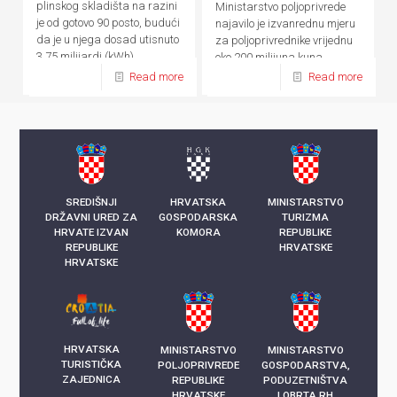
plinskog skladišta na razini
Ministarstvo poljoprivrede
je od gotovo 90 posto, budući
najavilo je izvanrednu mjeru
da je u njega dosad utisnuto
za poljoprivrednike vrijednu
3,75 milijardi (kWh)
oko 200 milijuna kuna
kilowatsati plina
Read more
Read more
SREDIŠNJI
HRVATSKA
MINISTARSTVO
DRŽAVNI URED ZA
GOSPODARSKA
TURIZMA
HRVATE IZVAN
KOMORA
REPUBLIKE
REPUBLIKE
HRVATSKE
HRVATSKE
HRVATSKA
MINISTARSTVO
MINISTARSTVO
TURISTIČKA
POLJOPRIVREDE
GOSPODARSTVA,
ZAJEDNICA
REPUBLIKE
PODUZETNIŠTVA
HRVATSKE
I OBRTA RH