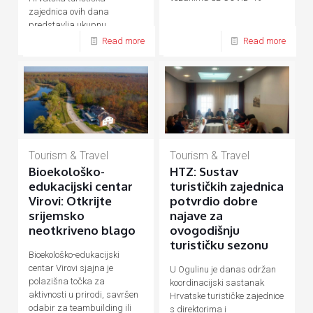
zajednica ovih dana
predstavlja ukupnu
hrvatsku turističku ponudu
Read more
Read more
Tourism & Travel
Tourism & Travel
Bioekološko-
HTZ: Sustav
edukacijski centar
turističkih zajednica
Virovi: Otkrijte
potvrdio dobre
srijemsko
najave za
neotkriveno blago
ovogodišnju
turističku sezonu
Bioekološko-edukacijski
centar Virovi sjajna je
U Ogulinu je danas održan
polazišna točka za
koordinacijski sastanak
aktivnosti u prirodi, savršen
Hrvatske turističke zajednice
odabir za teambuilding ili
s direktorima i