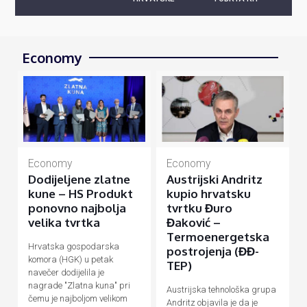
Economy
Economy
Economy
Dodijeljene zlatne
Austrijski Andritz
kune – HS Produkt
kupio hrvatsku
ponovno najbolja
tvrtku Đuro
velika tvrtka
Đaković –
Termoenergetska
Hrvatska gospodarska
postrojenja (ĐĐ-
komora (HGK) u petak
TEP)
navečer dodijelila je
nagrade "Zlatna kuna" pri
Austrijska tehnološka grupa
čemu je najboljom velikom
Andritz objavila je da je