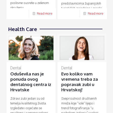
poslovne susrete u zelenom
predstavnicima županijskih
okruženju.
turističkih zajednica i grada
Zagreba.
Read more
Read more
Health Care
Dental
Dental
Evo koliko vam
Oduševila nas je
vremena treba za
ponuda ovog
popravak zubi u
dentalnog centra iz
Hrvatskoj!
Hrvatske
Sveprisutnost društvenih
Zdravi zubi jedan su od
mreža koje “vole” lijepo i
temelja kvalitetnog života.
trend fotografiranja “u
Izgledate i osjećate se
najboljem izdanju” razlozi
opušteno i samopouzdano,