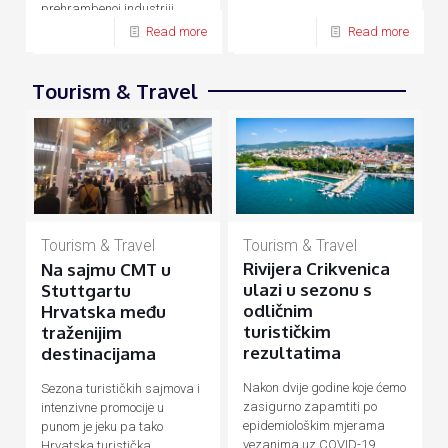
prehrambenoj industriji,
energetici, prometu, turizmu
Read more
Read more
Tourism & Travel
Tourism & Travel
Tourism & Travel
Rivijera Crikvenica
Na sajmu CMT u
ulazi u sezonu s
Stuttgartu
odličnim
Hrvatska među
turističkim
traženijim
rezultatima
destinacijama
Nakon dvije godine koje ćemo
Sezona turističkih sajmova i
zasigurno zapamtiti po
intenzivne promocije u
epidemiološkim mjerama
punom je jeku pa tako
vezanima uz COVID-19
Hrvatska turistička