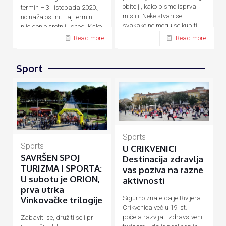
obitelji, kako bismo isprva
termin – 3. listopada 2020.,
mislili. Neke stvari se
no nažalost niti taj termin
svakako ne mogu se kupiti
nije donio sretniji ishod. Kako
novcem, a
[…]
su zbog
[…]
Read more
Read more
Sport
Sports
Sports
U CRIKVENICI
SAVRŠEN SPOJ
Destinacija zdravlja
TURIZMA I SPORTA:
vas poziva na razne
U subotu je ORION,
aktivnosti
prva utrka
Sigurno znate da je Rivijera
Vinkovačke trilogije
Crikvenica već u 19. st.
počela razvijati zdravstveni
Zabaviti se, družiti se i pri