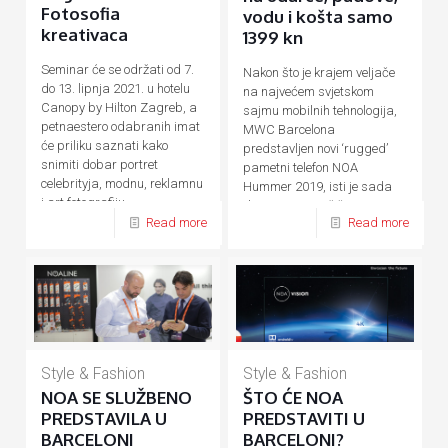
Fotosofia
vodu i košta samo
kreativaca
1399 kn
Seminar će se održati od 7.
Nakon što je krajem veljače
do 13. lipnja 2021. u hotelu
na najvećem svjetskom
Canopy by Hilton Zagreb, a
sajmu mobilnih tehnologija,
petnaestero odabranih imat
MWC Barcelona
će priliku saznati kako
predstavljen novi ‘rugged’
snimiti dobar portret
pametni telefon NOA
celebrityja, modnu, reklamnu
Hummer 2019, isti je sada
i art fotografiju.
dostupan na tržištu. Za sve
Read more
Read more
one
[…]
Style & Fashion
Style & Fashion
NOA SE SLUŽBENO
ŠTO ĆE NOA
PREDSTAVILA U
PREDSTAVITI U
BARCELONI
BARCELONI?