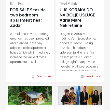
Real Estate
Real Estate
FOR SALE Seaside
U 10 KORAKA DO
two bedroom
NAJBOLJE USLUGE
apartment near
Adria Mare
Zadar
Nekretnine
A small resort with sporting
U Agenciji Adria Mare
grounds has been projected
nudimo Vam jednostavnu,
and planned in the bay
povjerljivu osobnu uslugu
adjacent to the apartment
bez skupih dodatnih
house which will immediately
opterećenja klijenata. Na
increase the value of these
našem portalu nudimo
apartments. – 63
[…]
usluge oglašavanja vaše
nekretnine i/ili posredovanja
u prometu nekretnina. Prije,
tijekom
[…]
Read more
Read more