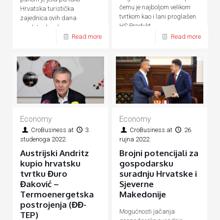
čemu je najboljom velikom
Hrvatska turistička
tvrtkom kao i lani proglašen
zajednica ovih dana
HS Produkt
predstavlja ukupnu
Read more
Read more
hrvatsku turističku ponudu
Economy
Economy
CroBusiness
at
3.
CroBusiness
at
26.
studenoga 2022.
rujna 2022.
Austrijski Andritz
Brojni potencijali za
kupio hrvatsku
gospodarsku
tvrtku Đuro
suradnju Hrvatske i
Đaković –
Sjeverne
Termoenergetska
Makedonije
postrojenja (ĐĐ-
Mogućnosti jačanja
TEP)