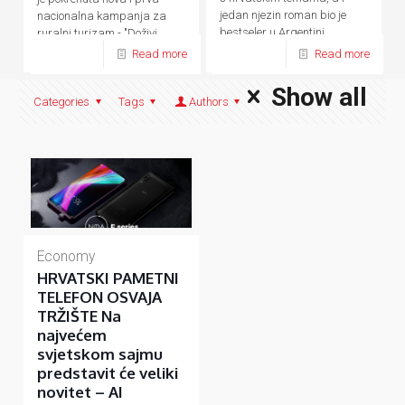
jedan njezin roman bio je
nacionalna kampanja za
bestseler u Argentini.
ruralni turizam - "Doživi
domaće.
Read more
Read more
Show all
Categories
Tags
Authors
Economy
HRVATSKI PAMETNI
TELEFON OSVAJA
TRŽIŠTE Na
najvećem
svjetskom sajmu
predstavit će veliki
novitet – AI