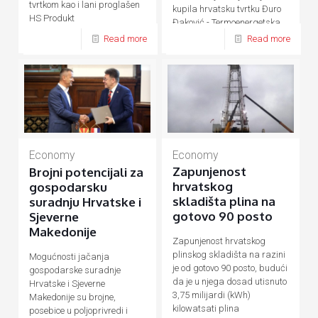
tvrtkom kao i lani proglašen
kupila hrvatsku tvrtku Đuro
HS Produkt
Đaković - Termoenergetska
postrojenja (ĐĐ-TEP)
Read more
Read more
Economy
Economy
Zapunjenost
Brojni potencijali za
hrvatskog
gospodarsku
skladišta plina na
suradnju Hrvatske i
gotovo 90 posto
Sjeverne
Makedonije
Zapunjenost hrvatskog
plinskog skladišta na razini
Mogućnosti jačanja
je od gotovo 90 posto, budući
gospodarske suradnje
da je u njega dosad utisnuto
Hrvatske i Sjeverne
3,75 milijardi (kWh)
Makedonije su brojne,
kilowatsati plina
posebice u poljoprivredi i