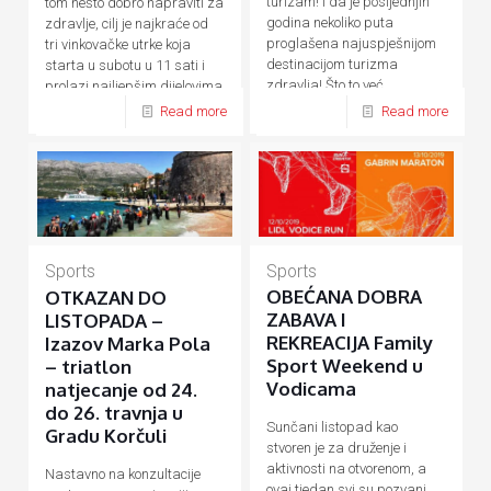
turizam! I da je posljednjih
tom nešto dobro napraviti za
godina nekoliko puta
zdravlje, cilj je najkraće od
proglašena najuspješnijom
tri vinkovačke utrke koja
destinacijom turizma
starta u subotu u 11 sati i
zdravlja! Što to već
prolazi najljepšim dijelovima
desetljećima
[…]
[…]
Read more
Read more
Sports
Sports
OBEĆANA DOBRA
OTKAZAN DO
ZABAVA I
LISTOPADA –
REKREACIJA Family
Izazov Marka Pola
Sport Weekend u
– triatlon
Vodicama
natjecanje od 24.
do 26. travnja u
Sunčani listopad kao
Gradu Korčuli
stvoren je za druženje i
aktivnosti na otvorenom, a
Nastavno na konzultacije
ovaj tjedan svi su pozvani