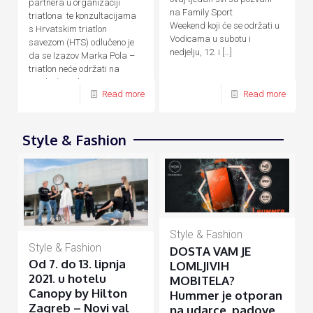
partnera u organizaciji
na Family Sport
triatlona te konzultacijama
Weekend koji će se održati u
s Hrvatskim triatlon
Vodicama u subotu i
savezom (HTS) odlučeno je
nedjelju, 12. i
[…]
da se Izazov Marka Pola –
triatlon neće održati na
predviđene datume, 24. – 26.
Read more
Read more
[…]
Style & Fashion
Style & Fashion
Style & Fashion
DOSTA VAM JE
Od 7. do 13. lipnja
LOMLJIVIH
2021. u hotelu
MOBITELA?
Canopy by Hilton
Hummer je otporan
Zagreb – Novi val
na udarce, padove,