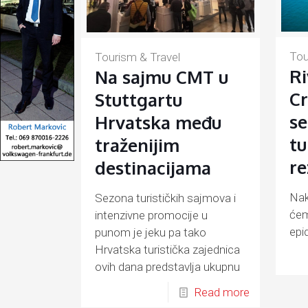
Tou
Tourism & Travel
Ri
Na sajmu CMT u
Cr
Stuttgartu
se
Hrvatska među
tu
traženijim
re
destinacijama
Nak
Sezona turističkih sajmova i
ćem
intenzivne promocije u
epi
punom je jeku pa tako
vez
Hrvatska turistička zajednica
ovih dana predstavlja ukupnu
hrvatsku turističku ponudu
Read more