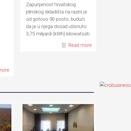
Zapunjenost hrvatskog
plinskog skladišta na razini je
od gotovo 90 posto, budući
da je u njega dosad utisnuto
3,75 milijardi (kWh) kilowatsati
plina
Read more
mu
more