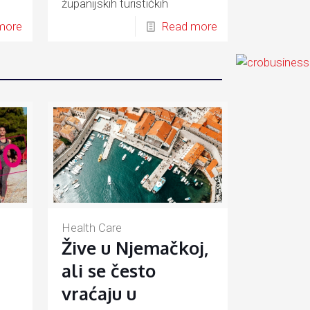
županijskih turističkih
ju.
zajednica i grada Zagreba.
more
Read more
Health Care
Žive u Njemačkoj,
ali se često
vraćaju u