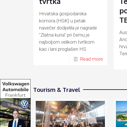
tvrtka
T
po
Hrvatska gospodarska
TE
komora (HGK) u petak
navečer dodijelila je nagrade
Aus
"Zlatna kuna" pri čemu je
Andr
najboljom velikom tvrtkom
hrv
kao i lani proglašen HS
Ter
Produkt
Read more
(ĐĐ
Tourism & Travel