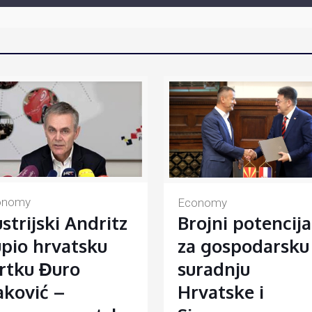
onomy
Economy
strijski Andritz
Brojni potencija
pio hrvatsku
za gospodarsku
rtku Đuro
suradnju
ković –
Hrvatske i