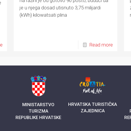
na razini je od gotovo 90 posto, budući da
e
je u njega dosad utisnuto 3,75 milijardi
(kWh) kilowatsati plina
re
Read more
HRVATSKA TURISTIČKA
MINISTARSTVO
ZAJEDNICA
A
TURIZMA
REPUBLIKE HRVATSKE
RE