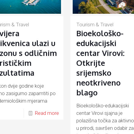
Tourism & Travel
rism & Travel
Bioekološko-
vijera
edukacijski
ikvenica ulazi u
centar Virovi:
zonu s odličnim
Otkrijte
rističkim
srijemsko
zultatima
neotkriveno
on dvije godine koje
blago
o zasigurno zapamtiti po
demiološkim mjerama
Bioekološko-edukacijski
anima uz COVID-19
Read more
centar Virovi sjajna je
polazišna točka za aktivno
u prirodi, savršen odabir za