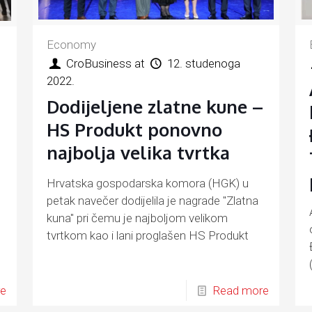
Economy
CroBusiness
at
12. studenoga
2022.
Dodijeljene zlatne kune –
HS Produkt ponovno
najbolja velika tvrtka
Hrvatska gospodarska komora (HGK) u
petak navečer dodijelila je nagrade "Zlatna
kuna" pri čemu je najboljom velikom
tvrtkom kao i lani proglašen HS Produkt
re
Read more