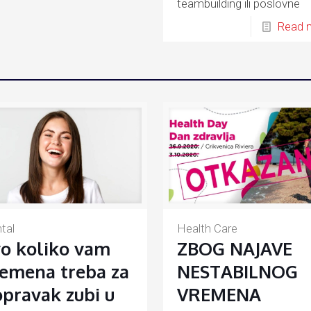
teambuilding ili poslovne
susrete u zelenom okružen
Read 
tal
Health Care
o koliko vam
ZBOG NAJAVE
emena treba za
NESTABILNOG
pravak zubi u
VREMENA