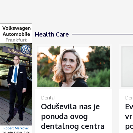
Health Care
Den
Dental
Ev
Oduševila nas je
vr
ponuda ovog
po
dentalnog centra