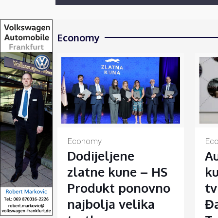
Economy
Economy
Ec
Dodijeljene
Au
zlatne kune – HS
ku
Produkt ponovno
tv
najbolja velika
Đa