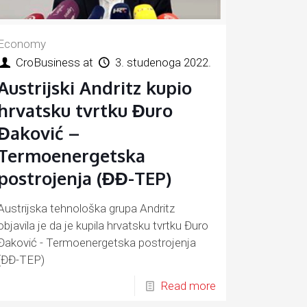
Economy
CroBusiness
at
3. studenoga 2022.
Austrijski Andritz kupio
hrvatsku tvrtku Đuro
Đaković –
Termoenergetska
postrojenja (ĐĐ-TEP)
Austrijska tehnološka grupa Andritz
objavila je da je kupila hrvatsku tvrtku Đuro
Đaković - Termoenergetska postrojenja
(ĐĐ-TEP)
Read more