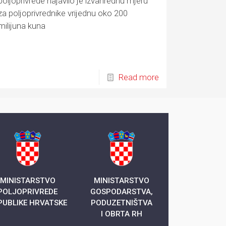
poljoprivrede najavilo je izvanrednu mjeru
za poljoprivrednike vrijednu oko 200
milijuna kuna
Read more
MINISTARSTVO
MINISTARSTVO
POLJOPRIVREDE
GOSPODARSTVA,
PUBLIKE HRVATSKE
PODUZETNIŠTVA
I OBRTA RH