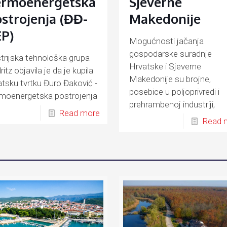
ermoenergetska
Sjeverne
strojenja (ĐĐ-
Makedonije
P)
Mogućnosti jačanja
gospodarske suradnje
trijska tehnološka grupa
Hrvatske i Sjeverne
itz objavila je da je kupila
Makedonije su brojne,
atsku tvrtku Đuro Đaković -
posebice u poljoprivredi i
moenergetska postrojenja
prehrambenoj industriji,
-TEP)
Read more
energetici, prometu, turiz
Read 