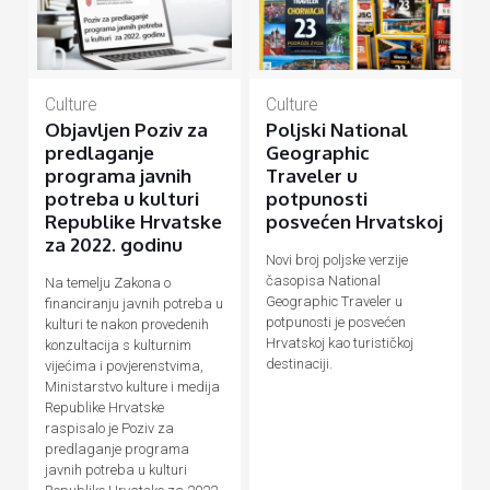
Culture
Culture
Objavljen Poziv za
Poljski National
predlaganje
Geographic
programa javnih
Traveler u
potreba u kulturi
potpunosti
Republike Hrvatske
posvećen Hrvatskoj
za 2022. godinu
Novi broj poljske verzije
časopisa National
Na temelju Zakona o
Geographic Traveler u
financiranju javnih potreba u
potpunosti je posvećen
kulturi te nakon provedenih
Hrvatskoj kao turističkoj
konzultacija s kulturnim
destinaciji.
vijećima i povjerenstvima,
Ministarstvo kulture i medija
Republike Hrvatske
raspisalo je Poziv za
predlaganje programa
javnih potreba u kulturi