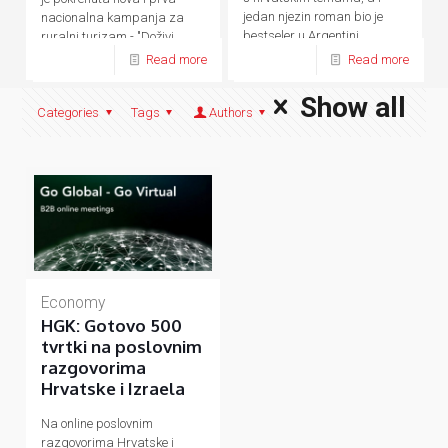
jedan njezin roman bio je
nacionalna kampanja za
bestseler u Argentini.
ruralni turizam - "Doživi
domaće.
Read more
Read more
Show all
Categories
Tags
Authors
Economy
HGK: Gotovo 500
tvrtki na poslovnim
razgovorima
Hrvatske i Izraela
Na online poslovnim
razgovorima Hrvatske i