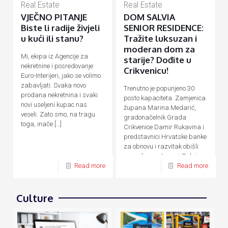
Real Estate
Real Estate
VJEČNO PITANJE
DOM SALVIA
Biste li radije živjeli
SENIOR RESIDENCE:
u kući ili stanu?
Tražite luksuzan i
moderan dom za
Mi, ekipa iz Agencije za
starije? Dođite u
nekretnine i posredovanje
Crikvenicu!
Euro-Interijeri, jako se volimo
zabavljati. Svaka novo
Trenutno je popunjeno 30
prodana nekretnina i svaki
posto kapaciteta. Zamjenica
novi useljeni kupac nas
župana Marina Medarić,
veseli. Zato smo, na tragu
gradonačelnik Grada
toga, inače
[…]
Crikvenice Damir Rukavina i
predstavnici Hrvatske banke
za obnovu i razvitak obišli
su nedavno otvoreni Salvia
Senior Residence,
[…]
Read more
Read more
Culture