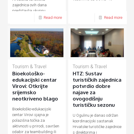
zajednica ovih dana
predstavlja ukupnu
hrvatsku turističku ponudu
Read more
Read more
Tourism & Travel
Tourism & Travel
Bioekološko-
HTZ: Sustav
edukacijski centar
turističkih zajednica
Virovi: Otkrijte
potvrdio dobre
srijemsko
najave za
neotkriveno blago
ovogodišnju
turističku sezonu
Bioekološko-edukacijski
centar Virovi sjajna je
U Ogulinu je danas održan
polazišna točka za
koordinacijski sastanak
aktivnosti u prirodi, savršen
Hrvatske turističke zajednice
odabir za teambuilding ili
s direktorima i