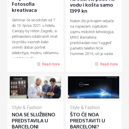
Fotosofia
vodu i košta samo
kreativaca
1399 kn
Seminar će se održati od 7.
Nakon što je krajem veljače
do 13. lipnja 2021. u hotelu
na najvećem svjetskom
Canopy by Hilton Zagreb, a
sajmu mobilnih tehnologija,
petnaestero odabranih imat
MWC Barcelona
će priliku saznati kako
predstavljen novi ‘rugged’
snimiti dobar portret
pametni telefon NOA
celebrityja, modnu, reklamnu
Hummer 2019, isti je sada
i art fotografiju.
dostupan na tržištu. Za sve
Read more
Read more
one
[…]
Style & Fashion
Style & Fashion
NOA SE SLUŽBENO
ŠTO ĆE NOA
PREDSTAVILA U
PREDSTAVITI U
BARCELONI
BARCELONI?