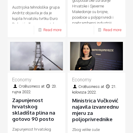
gospodarske suradnje
Hrvatske i Sjeverne
Austrijska tehnološka grupa
Makedonije su brojne,
Andritz objavila je da je
posebice u poljoprivredi i
kupila hrvatsku tvrtku Đuro
prehrambenoj industriji,
Đaković - Termoenergetska
energetici, prometu, turizmu
Read more
Read more
postrojenja (ĐĐ-TEP)
Economy
Economy
CroBusiness
at
23.
CroBusiness
at
21.
rujna 2022.
kolovoza 2022.
Zapunjenost
Ministrica Vučković
hrvatskog
najavila izvanrednu
skladišta plina na
mjeru za
gotovo 90 posto
poljoprivrednike
Zapunjenost hrvatskog
Zbog velike suše