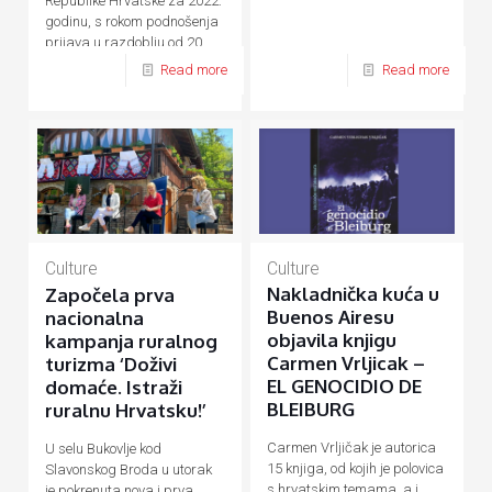
Republike Hrvatske za 2022.
godinu, s rokom podnošenja
prijava u razdoblju od 20.
rujna do 20. listopada 2021.
Read more
Read more
godine.
Culture
Culture
Nakladnička kuća u
Započela prva
Buenos Airesu
nacionalna
objavila knjigu
kampanja ruralnog
Carmen Vrljicak –
turizma ‘Doživi
EL GENOCIDIO DE
domaće. Istraži
BLEIBURG
ruralnu Hrvatsku!’
Carmen Vrljičak je autorica
U selu Bukovlje kod
15 knjiga, od kojih je polovica
Slavonskog Broda u utorak
s hrvatskim temama, a i
je pokrenuta nova i prva