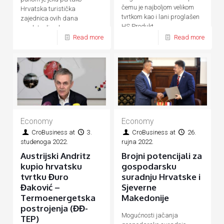
čemu je najboljom velikom
Hrvatska turistička
tvrtkom kao i lani proglašen
zajednica ovih dana
HS Produkt
predstavlja ukupnu
Read more
Read more
hrvatsku turističku ponudu
Economy
Economy
CroBusiness
at
3.
CroBusiness
at
26.
studenoga 2022.
rujna 2022.
Austrijski Andritz
Brojni potencijali za
kupio hrvatsku
gospodarsku
tvrtku Đuro
suradnju Hrvatske i
Đaković –
Sjeverne
Termoenergetska
Makedonije
postrojenja (ĐĐ-
Mogućnosti jačanja
TEP)