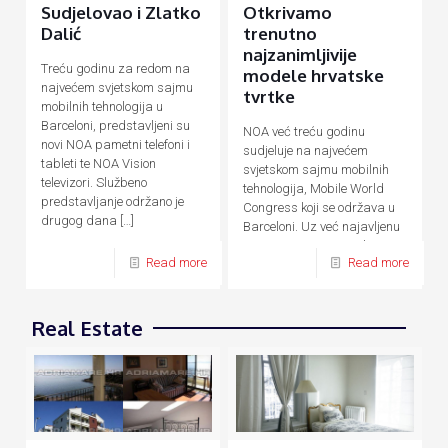
Sudjelovao i Zlatko
Otkrivamo
Dalić
trenutno
najzanimljivije
Treću godinu za redom na
modele hrvatske
najvećem svjetskom sajmu
tvrtke
mobilnih tehnologija u
Barceloni, predstavljeni su
NOA već treću godinu
novi NOA pametni telefoni i
sudjeluje na najvećem
tableti te NOA Vision
svjetskom sajmu mobilnih
televizori. Službeno
tehnologija, Mobile World
predstavljanje održano je
Congress koji se održava u
drugog dana
[…]
Barceloni. Uz već najavljenu
novu F seriju pametnih
Read more
Read more
uređaja temeljenu na AI
[…]
Real Estate