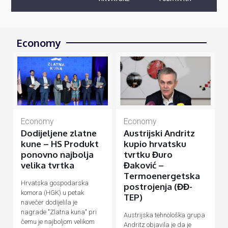
Economy
Economy
Economy
Dodijeljene zlatne
Austrijski Andritz
kune – HS Produkt
kupio hrvatsku
ponovno najbolja
tvrtku Đuro
velika tvrtka
Đaković –
Termoenergetska
Hrvatska gospodarska
postrojenja (ĐĐ-
komora (HGK) u petak
TEP)
navečer dodijelila je
nagrade "Zlatna kuna" pri
Austrijska tehnološka grupa
čemu je najboljom velikom
Andritz objavila je da je