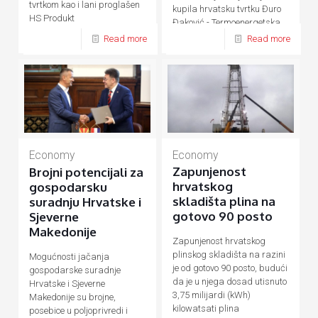
tvrtkom kao i lani proglašen
kupila hrvatsku tvrtku Đuro
HS Produkt
Đaković - Termoenergetska
postrojenja (ĐĐ-TEP)
Read more
Read more
Economy
Economy
Zapunjenost
Brojni potencijali za
hrvatskog
gospodarsku
skladišta plina na
suradnju Hrvatske i
gotovo 90 posto
Sjeverne
Makedonije
Zapunjenost hrvatskog
plinskog skladišta na razini
Mogućnosti jačanja
je od gotovo 90 posto, budući
gospodarske suradnje
da je u njega dosad utisnuto
Hrvatske i Sjeverne
3,75 milijardi (kWh)
Makedonije su brojne,
kilowatsati plina
posebice u poljoprivredi i