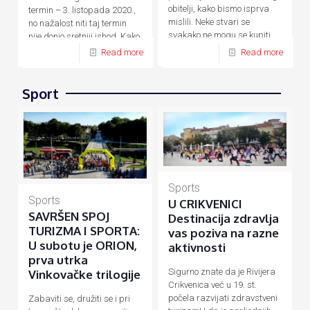
obitelji, kako bismo isprva
termin – 3. listopada 2020.,
mislili. Neke stvari se
no nažalost niti taj termin
svakako ne mogu se kupiti
nije donio sretniji ishod. Kako
novcem, a
[…]
su zbog
[…]
Read more
Read more
Sport
Sports
Sports
U CRIKVENICI
SAVRŠEN SPOJ
Destinacija zdravlja
TURIZMA I SPORTA:
vas poziva na razne
U subotu je ORION,
aktivnosti
prva utrka
Sigurno znate da je Rivijera
Vinkovačke trilogije
Crikvenica već u 19. st.
počela razvijati zdravstveni
Zabaviti se, družiti se i pri