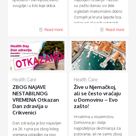
su zašto danas svi žele
svugdje i u bilo koje doba.
izgledati maksimalno dobro.
Osmijeh je kruna ljepote lica,
jedan od glavnih estetskih
[…]
Read more
Read more
Health Care
Health Care
ZBOG NAJAVE
Žive u Njemačkoj,
NESTABILNOG
ali se često vraćaju
VREMENA Otkazan
u Domovinu – Evo
Dan zdravlja u
zašto!
Crikvenici
Hrvatima u inozemstvu
Domovina je i dalje
Dan zdravlja je bio najavljen
najpoželjnija destinacija za
za 26. rujna pa zbog lošeg
putovanje, ali ne samo zbog
vremena odgođen na novi