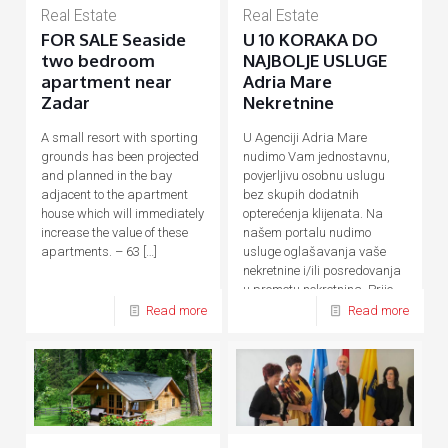
Real Estate
Real Estate
FOR SALE Seaside
U 10 KORAKA DO
two bedroom
NAJBOLJE USLUGE
apartment near
Adria Mare
Zadar
Nekretnine
A small resort with sporting
U Agenciji Adria Mare
grounds has been projected
nudimo Vam jednostavnu,
and planned in the bay
povjerljivu osobnu uslugu
adjacent to the apartment
bez skupih dodatnih
house which will immediately
opterećenja klijenata. Na
increase the value of these
našem portalu nudimo
apartments. – 63
[…]
usluge oglašavanja vaše
nekretnine i/ili posredovanja
u prometu nekretnina. Prije,
tijekom
[…]
Read more
Read more