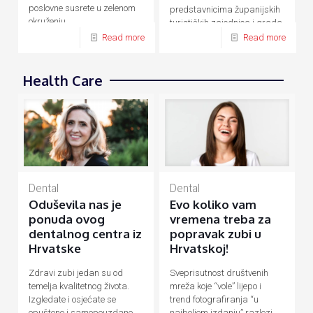
poslovne susrete u zelenom
predstavnicima županijskih
okruženju.
turističkih zajednica i grada
Zagreba.
Read more
Read more
Health Care
Dental
Dental
Evo koliko vam
Oduševila nas je
vremena treba za
ponuda ovog
popravak zubi u
dentalnog centra iz
Hrvatskoj!
Hrvatske
Sveprisutnost društvenih
Zdravi zubi jedan su od
mreža koje “vole” lijepo i
temelja kvalitetnog života.
trend fotografiranja “u
Izgledate i osjećate se
najboljem izdanju” razlozi
opušteno i samopouzdano,