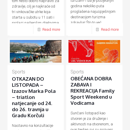
turizam! I da je posljednjih
tom nešto dobro napraviti za
godina nekoliko puta
zdravlje, cilj je najkraće od
proglašena najuspješnijom
tri vinkovačke utrke koja
destinacijom turizma
starta u subotu u 11 sati i
zdravlja! Što to već
prolazi najljepšim dijelovima
desetljećima
[…]
[…]
Read more
Read more
Sports
Sports
OBEĆANA DOBRA
OTKAZAN DO
ZABAVA I
LISTOPADA –
REKREACIJA Family
Izazov Marka Pola
Sport Weekend u
– triatlon
Vodicama
natjecanje od 24.
do 26. travnja u
Sunčani listopad kao
Gradu Korčuli
stvoren je za druženje i
aktivnosti na otvorenom, a
Nastavno na konzultacije
ovaj tjedan svi su pozvani