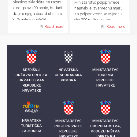
plinskog skladišta na razini
Ministarstvo poljoprivrede
je od gotovo 90 posto, budući
najavilo je izvanrednu mjeru
da je u njega dosad utisnuto
za poljoprivrednike vrijednu
3,75 milijardi (kWh)
oko 200 milijuna kuna
kilowatsati plina
Read more
Read more
SREDIŠNJI
HRVATSKA
MINISTARSTVO
DRŽAVNI URED ZA
GOSPODARSKA
TURIZMA
HRVATE IZVAN
KOMORA
REPUBLIKE
REPUBLIKE
HRVATSKE
HRVATSKE
HRVATSKA
MINISTARSTVO
MINISTARSTVO
TURISTIČKA
POLJOPRIVREDE
GOSPODARSTVA,
ZAJEDNICA
REPUBLIKE
PODUZETNIŠTVA
HRVATSKE
I OBRTA RH