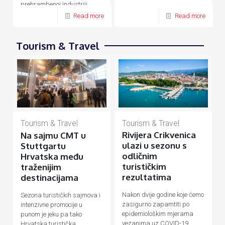
prehrambenoj industriji,
energetici, prometu, turizmu
Read more
Read more
Tourism & Travel
Tourism & Travel
Tourism & Travel
Rivijera Crikvenica
Na sajmu CMT u
ulazi u sezonu s
Stuttgartu
odličnim
Hrvatska među
turističkim
traženijim
rezultatima
destinacijama
Nakon dvije godine koje ćemo
Sezona turističkih sajmova i
zasigurno zapamtiti po
intenzivne promocije u
epidemiološkim mjerama
punom je jeku pa tako
vezanima uz COVID-19
Hrvatska turistička