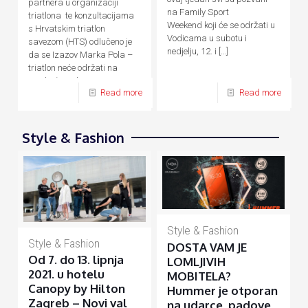
partnera u organizaciji
na Family Sport
triatlona te konzultacijama
Weekend koji će se održati u
s Hrvatskim triatlon
Vodicama u subotu i
savezom (HTS) odlučeno je
nedjelju, 12. i
[…]
da se Izazov Marka Pola –
triatlon neće održati na
predviđene datume, 24. – 26.
Read more
Read more
[…]
Style & Fashion
Style & Fashion
Style & Fashion
DOSTA VAM JE
Od 7. do 13. lipnja
LOMLJIVIH
2021. u hotelu
MOBITELA?
Canopy by Hilton
Hummer je otporan
Zagreb – Novi val
na udarce, padove,