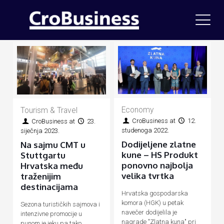
Economy
Tourism & Travel
CroBusiness
at
12.
CroBusiness
at
23.
studenoga 2022.
siječnja 2023.
Dodijeljene zlatne
Na sajmu CMT u
kune – HS Produkt
Stuttgartu
ponovno najbolja
Hrvatska među
velika tvrtka
traženijim
destinacijama
Hrvatska gospodarska
komora (HGK) u petak
Sezona turističkih sajmova i
navečer dodijelila je
intenzivne promocije u
nagrade "Zlatna kuna" pri
punom je jeku pa tako