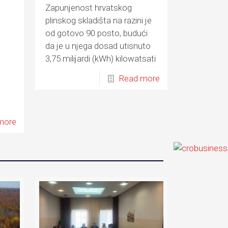
Zapunjenost hrvatskog
plinskog skladišta na razini je
od gotovo 90 posto, budući
da je u njega dosad utisnuto
3,75 milijardi (kWh) kilowatsati
plina
Read more
mu
more