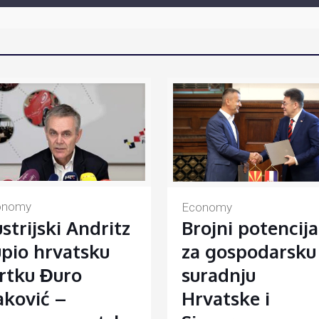
onomy
Economy
strijski Andritz
Brojni potencija
pio hrvatsku
za gospodarsku
rtku Đuro
suradnju
ković –
Hrvatske i