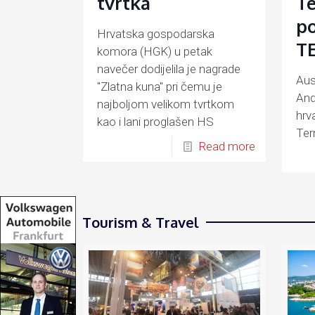
tvrtka
T
po
Hrvatska gospodarska
TE
komora (HGK) u petak
navečer dodijelila je nagrade
Aus
"Zlatna kuna" pri čemu je
Andr
najboljom velikom tvrtkom
hrv
kao i lani proglašen HS
Ter
Produkt
Read more
(ĐĐ
Tourism & Travel