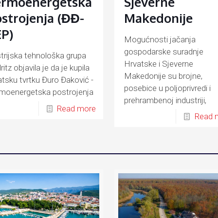
ermoenergetska
Sjeverne
strojenja (ĐĐ-
Makedonije
P)
Mogućnosti jačanja
gospodarske suradnje
trijska tehnološka grupa
Hrvatske i Sjeverne
itz objavila je da je kupila
Makedonije su brojne,
atsku tvrtku Đuro Đaković -
posebice u poljoprivredi i
moenergetska postrojenja
prehrambenoj industriji,
-TEP)
Read more
energetici, prometu, turiz
Read 