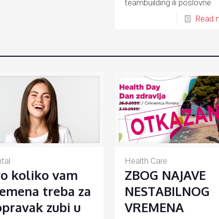
teambuilding ili poslovne
susrete u zelenom okružen
Read 
tal
Health Care
o koliko vam
ZBOG NAJAVE
emena treba za
NESTABILNOG
pravak zubi u
VREMENA