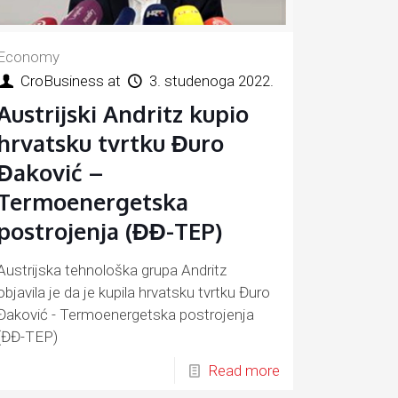
Economy
CroBusiness
at
3. studenoga 2022.
Austrijski Andritz kupio
hrvatsku tvrtku Đuro
Đaković –
Termoenergetska
postrojenja (ĐĐ-TEP)
Austrijska tehnološka grupa Andritz
objavila je da je kupila hrvatsku tvrtku Đuro
Đaković - Termoenergetska postrojenja
(ĐĐ-TEP)
Read more