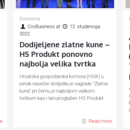
Economy
CroBusiness
at
12. studenoga
2022.
Dodijeljene zlatne kune –
HS Produkt ponovno
najbolja velika tvrtka
Hrvatska gospodarska komora (HGK) u
petak navečer dodijelila je nagrade "Zlatna
kuna" pri čemu je najboljom velikom
tvrtkom kao i lani proglašen HS Produkt
re
Read more