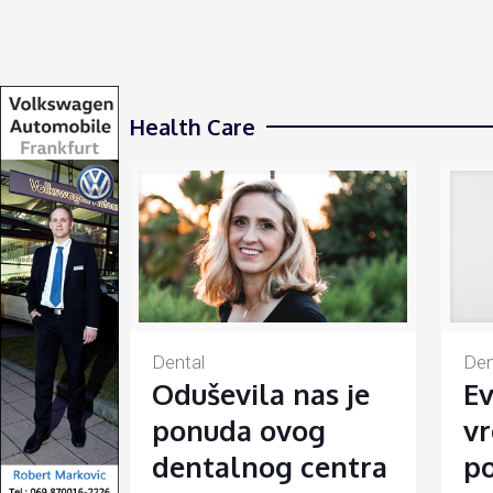
Health Care
Den
Dental
Ev
Oduševila nas je
vr
ponuda ovog
po
dentalnog centra