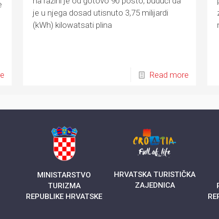
na razini je od gotovo 90 posto, budući da
e
je u njega dosad utisnuto 3,75 milijardi
(kWh) kilowatsati plina
re
Read more
HRVATSKA TURISTIČKA
MINISTARSTVO
ZAJEDNICA
A
TURIZMA
REPUBLIKE HRVATSKE
RE