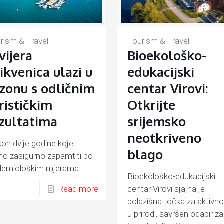
Tourism & Travel
rism & Travel
Bioekološko-
vijera
edukacijski
ikvenica ulazi u
centar Virovi:
zonu s odličnim
Otkrijte
rističkim
srijemsko
zultatima
neotkriveno
on dvije godine koje
blago
o zasigurno zapamtiti po
demiološkim mjerama
Bioekološko-edukacijski
anima uz COVID-19
Read more
centar Virovi sjajna je
polazišna točka za aktivno
u prirodi, savršen odabir za