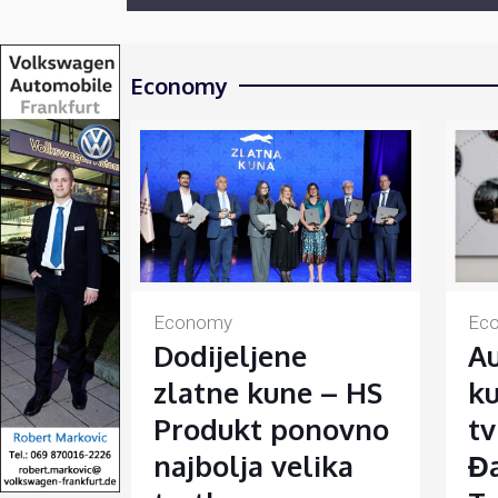
Economy
Economy
Ec
Dodijeljene
Au
zlatne kune – HS
ku
Produkt ponovno
tv
najbolja velika
Đa