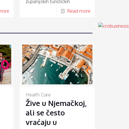
županijskih turističkih
ju.
zajednica i grada Zagreba.
more
Read more
Health Care
Žive u Njemačkoj,
ali se često
vraćaju u