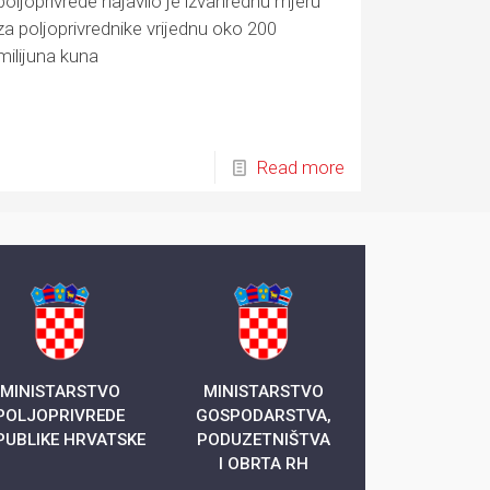
poljoprivrede najavilo je izvanrednu mjeru
za poljoprivrednike vrijednu oko 200
milijuna kuna
Read more
MINISTARSTVO
MINISTARSTVO
POLJOPRIVREDE
GOSPODARSTVA,
PUBLIKE HRVATSKE
PODUZETNIŠTVA
I OBRTA RH