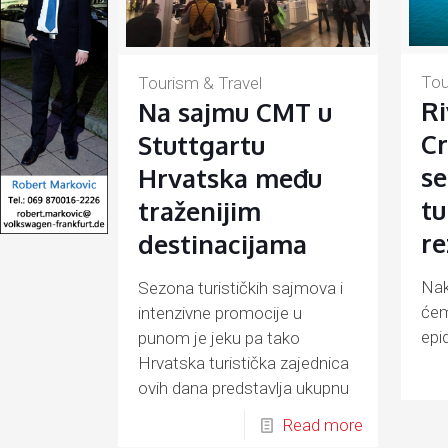
Tou
Tourism & Travel
Ri
Na sajmu CMT u
Cr
Stuttgartu
se
Hrvatska među
tu
traženijim
re
destinacijama
Nak
Sezona turističkih sajmova i
ćem
intenzivne promocije u
epi
punom je jeku pa tako
vez
Hrvatska turistička zajednica
ovih dana predstavlja ukupnu
hrvatsku turističku ponudu
Read more