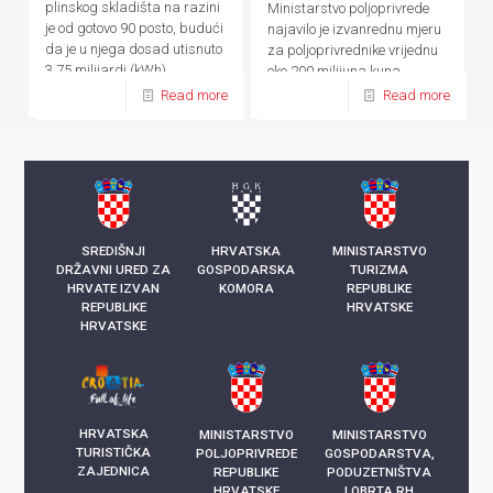
plinskog skladišta na razini
Ministarstvo poljoprivrede
je od gotovo 90 posto, budući
najavilo je izvanrednu mjeru
da je u njega dosad utisnuto
za poljoprivrednike vrijednu
3,75 milijardi (kWh)
oko 200 milijuna kuna
kilowatsati plina
Read more
Read more
SREDIŠNJI
HRVATSKA
MINISTARSTVO
DRŽAVNI URED ZA
GOSPODARSKA
TURIZMA
HRVATE IZVAN
KOMORA
REPUBLIKE
REPUBLIKE
HRVATSKE
HRVATSKE
HRVATSKA
MINISTARSTVO
MINISTARSTVO
TURISTIČKA
POLJOPRIVREDE
GOSPODARSTVA,
ZAJEDNICA
REPUBLIKE
PODUZETNIŠTVA
HRVATSKE
I OBRTA RH