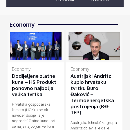
Economy
Economy
Economy
Dodijeljene zlatne
Austrijski Andritz
kune – HS Produkt
kupio hrvatsku
ponovno najbolja
tvrtku Đuro
velika tvrtka
Đaković –
Termoenergetska
Hrvatska gospodarska
postrojenja (ĐĐ-
komora (HGK) u petak
TEP)
navečer dodijelila je
nagrade "Zlatna kuna" pri
Austrijska tehnološka grupa
čemu je najboljom velikom
Andritz objavila je da je