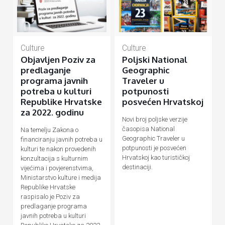
Culture
Culture
Objavljen Poziv za
Poljski National
predlaganje
Geographic
programa javnih
Traveler u
potreba u kulturi
potpunosti
Republike Hrvatske
posvećen Hrvatskoj
za 2022. godinu
Novi broj poljske verzije
časopisa National
Na temelju Zakona o
Geographic Traveler u
financiranju javnih potreba u
potpunosti je posvećen
kulturi te nakon provedenih
Hrvatskoj kao turističkoj
konzultacija s kulturnim
destinaciji.
vijećima i povjerenstvima,
Ministarstvo kulture i medija
Republike Hrvatske
raspisalo je Poziv za
predlaganje programa
javnih potreba u kulturi