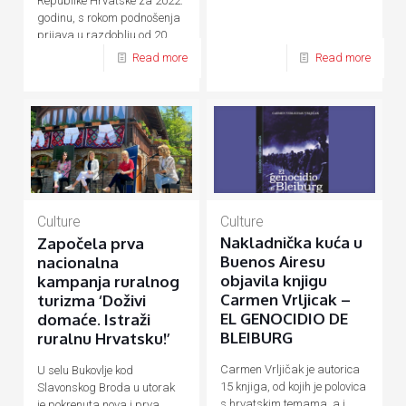
Republike Hrvatske za 2022.
godinu, s rokom podnošenja
prijava u razdoblju od 20.
rujna do 20. listopada 2021.
Read more
Read more
godine.
Culture
Culture
Nakladnička kuća u
Započela prva
Buenos Airesu
nacionalna
objavila knjigu
kampanja ruralnog
Carmen Vrljicak –
turizma ‘Doživi
EL GENOCIDIO DE
domaće. Istraži
BLEIBURG
ruralnu Hrvatsku!’
Carmen Vrljičak je autorica
U selu Bukovlje kod
15 knjiga, od kojih je polovica
Slavonskog Broda u utorak
s hrvatskim temama, a i
je pokrenuta nova i prva