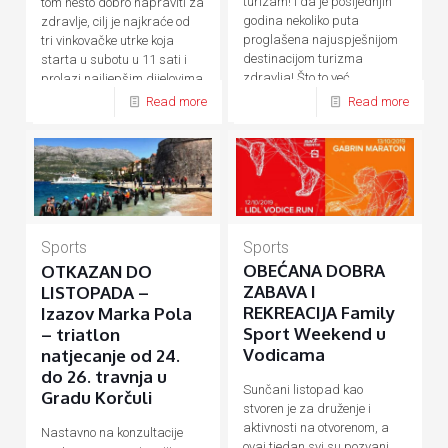
turizam! I da je posljednjih
tom nešto dobro napraviti za
godina nekoliko puta
zdravlje, cilj je najkraće od
proglašena najuspješnijom
tri vinkovačke utrke koja
destinacijom turizma
starta u subotu u 11 sati i
zdravlja! Što to već
prolazi najljepšim dijelovima
desetljećima
[…]
[…]
Read more
Read more
Sports
Sports
OBEĆANA DOBRA
OTKAZAN DO
ZABAVA I
LISTOPADA –
REKREACIJA Family
Izazov Marka Pola
Sport Weekend u
– triatlon
Vodicama
natjecanje od 24.
do 26. travnja u
Sunčani listopad kao
Gradu Korčuli
stvoren je za druženje i
aktivnosti na otvorenom, a
Nastavno na konzultacije
ovaj tjedan svi su pozvani