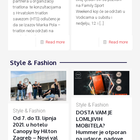
partnera u organizaciji
na Family Sport
triatlona te konzultacijama
Weekend koji će se održati u
s Hrvatskim triatlon
Vodicama u subotu i
savezom (HTS) odlučeno je
nedjelju, 12. i
[…]
da se Izazov Marka Pola –
triatlon neće održati na
predviđene datume, 24. – 26.
Read more
Read more
[…]
Style & Fashion
Style & Fashion
Style & Fashion
DOSTA VAM JE
Od 7. do 13. lipnja
LOMLJIVIH
2021. u hotelu
MOBITELA?
Canopy by Hilton
Hummer je otporan
Zagreb – Novi val
na udarce, padove,