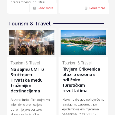
prehrambenoj industriji,
energetici, prometu, turizmu
Read more
Read more
Tourism & Travel
Tourism & Travel
Tourism & Travel
Rivijera Crikvenica
Na sajmu CMT u
ulazi u sezonu s
Stuttgartu
odličnim
Hrvatska među
turističkim
traženijim
rezultatima
destinacijama
Nakon dvije godine koje ćemo
Sezona turističkih sajmova i
zasigurno zapamtiti po
intenzivne promocije u
epidemiološkim mjerama
punom je jeku pa tako
vezanima uz COVID-19
Hrvatska turistička