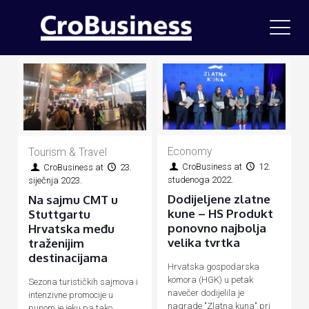
Economy
Tourism & Travel
CroBusiness
at
12.
CroBusiness
at
23.
studenoga 2022.
siječnja 2023.
Dodijeljene zlatne
Na sajmu CMT u
kune – HS Produkt
Stuttgartu
ponovno najbolja
Hrvatska među
velika tvrtka
traženijim
destinacijama
Hrvatska gospodarska
komora (HGK) u petak
Sezona turističkih sajmova i
navečer dodijelila je
intenzivne promocije u
nagrade "Zlatna kuna" pri
punom je jeku pa tako