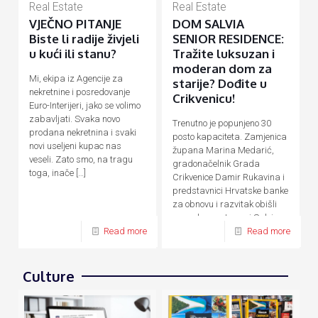
Real Estate
Real Estate
VJEČNO PITANJE
DOM SALVIA
Biste li radije živjeli
SENIOR RESIDENCE:
u kući ili stanu?
Tražite luksuzan i
moderan dom za
Mi, ekipa iz Agencije za
starije? Dođite u
nekretnine i posredovanje
Crikvenicu!
Euro-Interijeri, jako se volimo
zabavljati. Svaka novo
Trenutno je popunjeno 30
prodana nekretnina i svaki
posto kapaciteta. Zamjenica
novi useljeni kupac nas
župana Marina Medarić,
veseli. Zato smo, na tragu
gradonačelnik Grada
toga, inače
[…]
Crikvenice Damir Rukavina i
predstavnici Hrvatske banke
za obnovu i razvitak obišli
su nedavno otvoreni Salvia
Senior Residence,
[…]
Read more
Read more
Culture