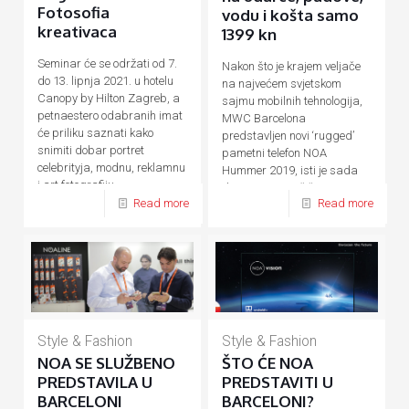
Fotosofia
vodu i košta samo
kreativaca
1399 kn
Seminar će se održati od 7.
Nakon što je krajem veljače
do 13. lipnja 2021. u hotelu
na najvećem svjetskom
Canopy by Hilton Zagreb, a
sajmu mobilnih tehnologija,
petnaestero odabranih imat
MWC Barcelona
će priliku saznati kako
predstavljen novi ‘rugged’
snimiti dobar portret
pametni telefon NOA
celebrityja, modnu, reklamnu
Hummer 2019, isti je sada
i art fotografiju.
dostupan na tržištu. Za sve
Read more
Read more
one
[…]
Style & Fashion
Style & Fashion
NOA SE SLUŽBENO
ŠTO ĆE NOA
PREDSTAVILA U
PREDSTAVITI U
BARCELONI
BARCELONI?