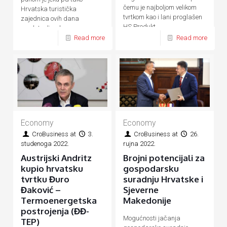
čemu je najboljom velikom
Hrvatska turistička
tvrtkom kao i lani proglašen
zajednica ovih dana
HS Produkt
predstavlja ukupnu
Read more
Read more
hrvatsku turističku ponudu
Economy
Economy
CroBusiness
at
3.
CroBusiness
at
26.
studenoga 2022.
rujna 2022.
Austrijski Andritz
Brojni potencijali za
kupio hrvatsku
gospodarsku
tvrtku Đuro
suradnju Hrvatske i
Đaković –
Sjeverne
Termoenergetska
Makedonije
postrojenja (ĐĐ-
Mogućnosti jačanja
TEP)