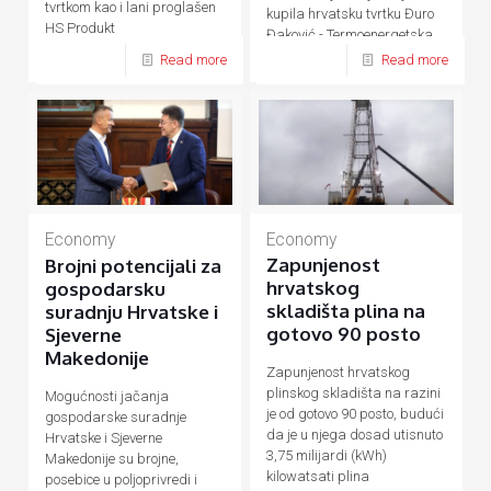
tvrtkom kao i lani proglašen
kupila hrvatsku tvrtku Đuro
HS Produkt
Đaković - Termoenergetska
postrojenja (ĐĐ-TEP)
Read more
Read more
Economy
Economy
Zapunjenost
Brojni potencijali za
hrvatskog
gospodarsku
skladišta plina na
suradnju Hrvatske i
gotovo 90 posto
Sjeverne
Makedonije
Zapunjenost hrvatskog
plinskog skladišta na razini
Mogućnosti jačanja
je od gotovo 90 posto, budući
gospodarske suradnje
da je u njega dosad utisnuto
Hrvatske i Sjeverne
3,75 milijardi (kWh)
Makedonije su brojne,
kilowatsati plina
posebice u poljoprivredi i