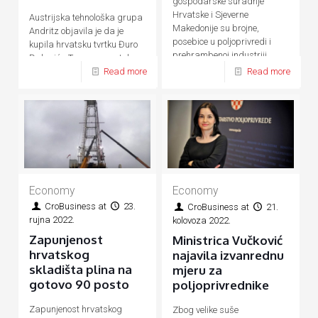
gospodarske suradnje
Hrvatske i Sjeverne
Austrijska tehnološka grupa
Makedonije su brojne,
Andritz objavila je da je
posebice u poljoprivredi i
kupila hrvatsku tvrtku Đuro
prehrambenoj industriji,
Đaković - Termoenergetska
energetici, prometu, turizmu
Read more
Read more
postrojenja (ĐĐ-TEP)
Economy
Economy
CroBusiness
at
23.
CroBusiness
at
21.
rujna 2022.
kolovoza 2022.
Zapunjenost
Ministrica Vučković
hrvatskog
najavila izvanrednu
skladišta plina na
mjeru za
gotovo 90 posto
poljoprivrednike
Zapunjenost hrvatskog
Zbog velike suše