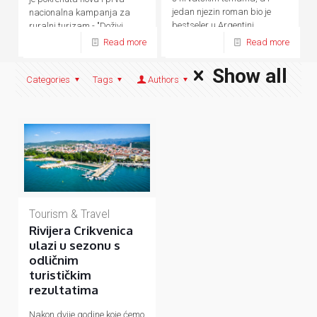
jedan njezin roman bio je
nacionalna kampanja za
bestseler u Argentini.
ruralni turizam - "Doživi
domaće.
Read more
Read more
Show all
Categories
Tags
Authors
Tourism & Travel
Rivijera Crikvenica
ulazi u sezonu s
odličnim
turističkim
rezultatima
Nakon dvije godine koje ćemo