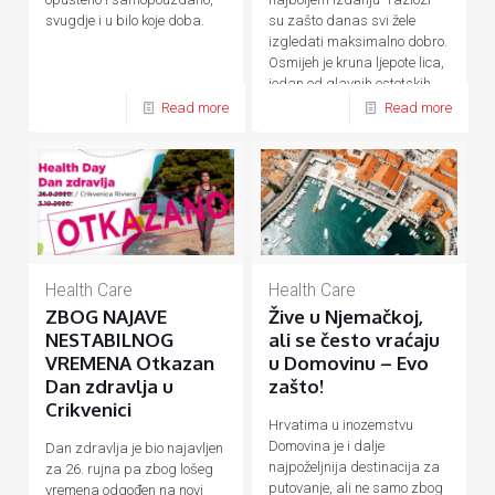
su zašto danas svi žele
svugdje i u bilo koje doba.
izgledati maksimalno dobro.
Osmijeh je kruna ljepote lica,
jedan od glavnih estetskih
[…]
Read more
Read more
Health Care
Health Care
ZBOG NAJAVE
Žive u Njemačkoj,
NESTABILNOG
ali se često vraćaju
VREMENA Otkazan
u Domovinu – Evo
Dan zdravlja u
zašto!
Crikvenici
Hrvatima u inozemstvu
Domovina je i dalje
Dan zdravlja je bio najavljen
najpoželjnija destinacija za
za 26. rujna pa zbog lošeg
putovanje, ali ne samo zbog
vremena odgođen na novi