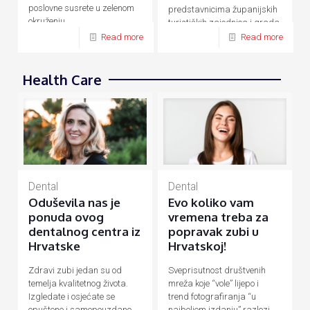
poslovne susrete u zelenom
predstavnicima županijskih
okruženju.
turističkih zajednica i grada
Zagreba.
Read more
Read more
Health Care
Dental
Dental
Evo koliko vam
Oduševila nas je
vremena treba za
ponuda ovog
popravak zubi u
dentalnog centra iz
Hrvatskoj!
Hrvatske
Sveprisutnost društvenih
Zdravi zubi jedan su od
mreža koje “vole” lijepo i
temelja kvalitetnog života.
trend fotografiranja “u
Izgledate i osjećate se
najboljem izdanju” razlozi
opušteno i samopouzdano,