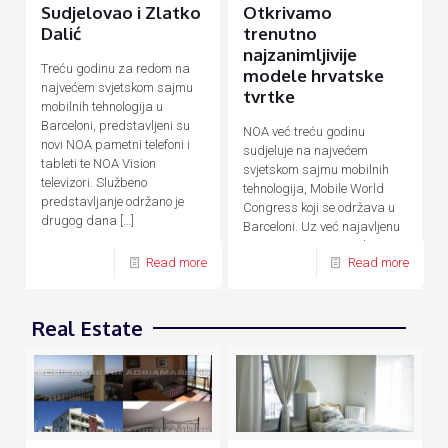
Sudjelovao i Zlatko
Otkrivamo
Dalić
trenutno
najzanimljivije
Treću godinu za redom na
modele hrvatske
najvećem svjetskom sajmu
tvrtke
mobilnih tehnologija u
Barceloni, predstavljeni su
NOA već treću godinu
novi NOA pametni telefoni i
sudjeluje na najvećem
tableti te NOA Vision
svjetskom sajmu mobilnih
televizori. Službeno
tehnologija, Mobile World
predstavljanje održano je
Congress koji se održava u
drugog dana
[…]
Barceloni. Uz već najavljenu
novu F seriju pametnih
Read more
Read more
uređaja temeljenu na AI
[…]
Real Estate