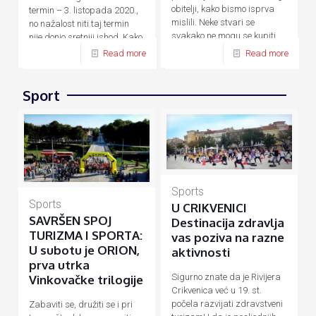
obitelji, kako bismo isprva
termin – 3. listopada 2020.,
mislili. Neke stvari se
no nažalost niti taj termin
svakako ne mogu se kupiti
nije donio sretniji ishod. Kako
novcem, a
[…]
su zbog
[…]
Read more
Read more
Sport
Sports
Sports
U CRIKVENICI
SAVRŠEN SPOJ
Destinacija zdravlja
TURIZMA I SPORTA:
vas poziva na razne
U subotu je ORION,
aktivnosti
prva utrka
Sigurno znate da je Rivijera
Vinkovačke trilogije
Crikvenica već u 19. st.
počela razvijati zdravstveni
Zabaviti se, družiti se i pri