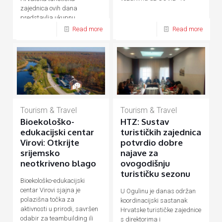
zajednica ovih dana
predstavlja ukupnu
hrvatsku turističku ponudu
Read more
Read more
Tourism & Travel
Tourism & Travel
Bioekološko-
HTZ: Sustav
edukacijski centar
turističkih zajednica
Virovi: Otkrijte
potvrdio dobre
srijemsko
najave za
neotkriveno blago
ovogodišnju
turističku sezonu
Bioekološko-edukacijski
centar Virovi sjajna je
U Ogulinu je danas održan
polazišna točka za
koordinacijski sastanak
aktivnosti u prirodi, savršen
Hrvatske turističke zajednice
odabir za teambuilding ili
s direktorima i