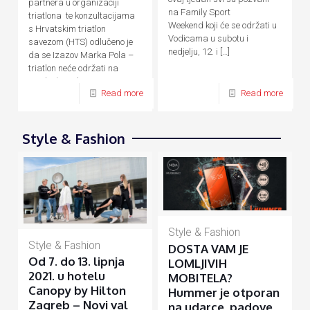
partnera u organizaciji
na Family Sport
triatlona te konzultacijama
Weekend koji će se održati u
s Hrvatskim triatlon
Vodicama u subotu i
savezom (HTS) odlučeno je
nedjelju, 12. i
[…]
da se Izazov Marka Pola –
triatlon neće održati na
predviđene datume, 24. – 26.
Read more
Read more
[…]
Style & Fashion
Style & Fashion
Style & Fashion
DOSTA VAM JE
Od 7. do 13. lipnja
LOMLJIVIH
2021. u hotelu
MOBITELA?
Canopy by Hilton
Hummer je otporan
Zagreb – Novi val
na udarce, padove,