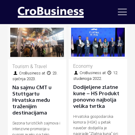
Economy
Tourism & Travel
CroBusiness
at
12.
CroBusiness
at
23.
studenoga 2022.
siječnja 2023.
Dodijeljene zlatne
Na sajmu CMT u
kune – HS Produkt
Stuttgartu
ponovno najbolja
Hrvatska među
velika tvrtka
traženijim
destinacijama
Hrvatska gospodarska
komora (HGK) u petak
Sezona turističkih sajmova i
navečer dodijelila je
intenzivne promocije u
nagrade "Zlatna kuna" pri
punom je jeku pa tako