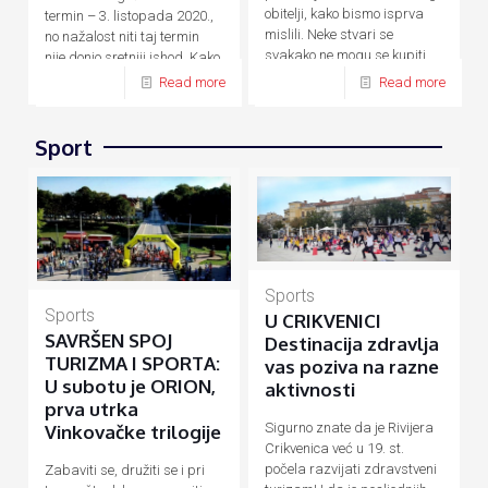
obitelji, kako bismo isprva
termin – 3. listopada 2020.,
mislili. Neke stvari se
no nažalost niti taj termin
svakako ne mogu se kupiti
nije donio sretniji ishod. Kako
novcem, a
[…]
su zbog
[…]
Read more
Read more
Sport
Sports
Sports
U CRIKVENICI
SAVRŠEN SPOJ
Destinacija zdravlja
TURIZMA I SPORTA:
vas poziva na razne
U subotu je ORION,
aktivnosti
prva utrka
Sigurno znate da je Rivijera
Vinkovačke trilogije
Crikvenica već u 19. st.
počela razvijati zdravstveni
Zabaviti se, družiti se i pri