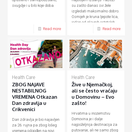
su zašto danas svi žele
svugdje i u bilo koje doba.
izgledati maksimalno dobro.
Osmijeh je kruna ljepote lica,
jedan od glavnih estetskih
[…]
Read more
Read more
Health Care
Health Care
ZBOG NAJAVE
Žive u Njemačkoj,
NESTABILNOG
ali se često vraćaju
VREMENA Otkazan
u Domovinu – Evo
Dan zdravlja u
zašto!
Crikvenici
Hrvatima u inozemstvu
Domovina je i dalje
Dan zdravlja je bio najavljen
najpoželjnija destinacija za
za 26. rujna pa zbog lošeg
putovanje, ali ne samo zbog
vremena odgođen na novi