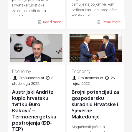
čemu je najboljom velikom
Hrvatska turistička
tvrtkom kao i lani proglašen
zajednica ovih dana
HS Produkt
predstavlja ukupnu
Read more
Read more
hrvatsku turističku ponudu
Economy
Economy
CroBusiness
at
3.
CroBusiness
at
26.
studenoga 2022.
rujna 2022.
Austrijski Andritz
Brojni potencijali za
kupio hrvatsku
gospodarsku
tvrtku Đuro
suradnju Hrvatske i
Đaković –
Sjeverne
Termoenergetska
Makedonije
postrojenja (ĐĐ-
Mogućnosti jačanja
TEP)