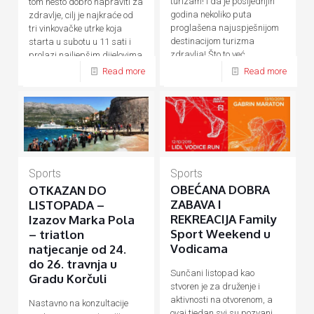
turizam! I da je posljednjih
tom nešto dobro napraviti za
godina nekoliko puta
zdravlje, cilj je najkraće od
proglašena najuspješnijom
tri vinkovačke utrke koja
destinacijom turizma
starta u subotu u 11 sati i
zdravlja! Što to već
prolazi najljepšim dijelovima
desetljećima
[…]
[…]
Read more
Read more
Sports
Sports
OBEĆANA DOBRA
OTKAZAN DO
ZABAVA I
LISTOPADA –
REKREACIJA Family
Izazov Marka Pola
Sport Weekend u
– triatlon
Vodicama
natjecanje od 24.
do 26. travnja u
Sunčani listopad kao
Gradu Korčuli
stvoren je za druženje i
aktivnosti na otvorenom, a
Nastavno na konzultacije
ovaj tjedan svi su pozvani