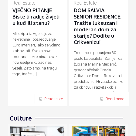
Real Estate
Real Estate
VJEČNO PITANJE
DOM SALVIA
Biste li radije živjeli
SENIOR RESIDENCE:
u kući ili stanu?
Tražite luksuzan i
moderan dom za
Mi, ekipa iz Agencije za
starije? Dođite u
nekretnine i posredovanje
Crikvenicu!
Euro-Interijeri, jako se volimo
zabavljati. Svaka novo
Trenutno je popunjeno 30
prodana nekretnina i svaki
posto kapaciteta. Zamjenica
novi useljeni kupac nas
župana Marina Medarić,
veseli. Zato smo, na tragu
gradonačelnik Grada
toga, inače
[…]
Crikvenice Damir Rukavina i
predstavnici Hrvatske banke
za obnovu i razvitak obišli
su nedavno otvoreni Salvia
Senior Residence,
[…]
Read more
Read more
Culture