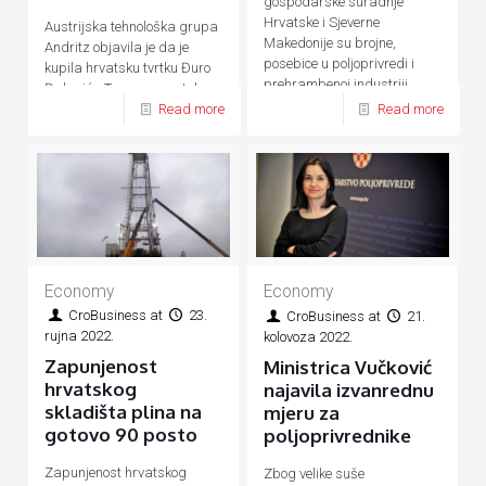
gospodarske suradnje
Hrvatske i Sjeverne
Austrijska tehnološka grupa
Makedonije su brojne,
Andritz objavila je da je
posebice u poljoprivredi i
kupila hrvatsku tvrtku Đuro
prehrambenoj industriji,
Đaković - Termoenergetska
energetici, prometu, turizmu
Read more
Read more
postrojenja (ĐĐ-TEP)
Economy
Economy
CroBusiness
at
23.
CroBusiness
at
21.
rujna 2022.
kolovoza 2022.
Zapunjenost
Ministrica Vučković
hrvatskog
najavila izvanrednu
skladišta plina na
mjeru za
gotovo 90 posto
poljoprivrednike
Zapunjenost hrvatskog
Zbog velike suše