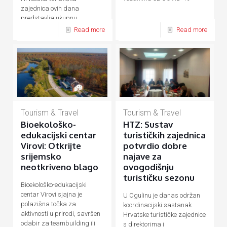
zajednica ovih dana
predstavlja ukupnu
hrvatsku turističku ponudu
Read more
Read more
Tourism & Travel
Tourism & Travel
Bioekološko-
HTZ: Sustav
edukacijski centar
turističkih zajednica
Virovi: Otkrijte
potvrdio dobre
srijemsko
najave za
neotkriveno blago
ovogodišnju
turističku sezonu
Bioekološko-edukacijski
centar Virovi sjajna je
U Ogulinu je danas održan
polazišna točka za
koordinacijski sastanak
aktivnosti u prirodi, savršen
Hrvatske turističke zajednice
odabir za teambuilding ili
s direktorima i