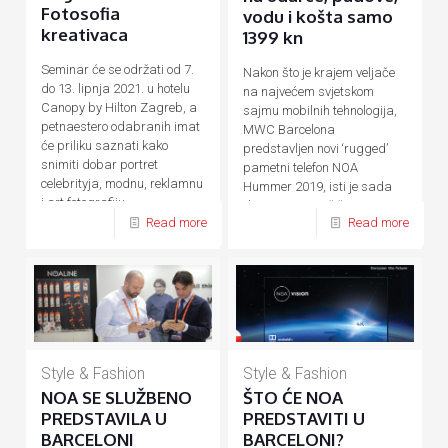
Fotosofia
vodu i košta samo
kreativaca
1399 kn
Seminar će se održati od 7.
Nakon što je krajem veljače
do 13. lipnja 2021. u hotelu
na najvećem svjetskom
Canopy by Hilton Zagreb, a
sajmu mobilnih tehnologija,
petnaestero odabranih imat
MWC Barcelona
će priliku saznati kako
predstavljen novi ‘rugged’
snimiti dobar portret
pametni telefon NOA
celebrityja, modnu, reklamnu
Hummer 2019, isti je sada
i art fotografiju.
dostupan na tržištu. Za sve
Read more
Read more
one
[…]
Style & Fashion
Style & Fashion
NOA SE SLUŽBENO
ŠTO ĆE NOA
PREDSTAVILA U
PREDSTAVITI U
BARCELONI
BARCELONI?