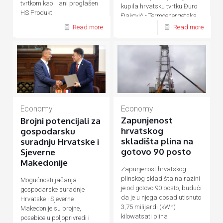
tvrtkom kao i lani proglašen
kupila hrvatsku tvrtku Đuro
HS Produkt
Đaković - Termoenergetska
postrojenja (ĐĐ-TEP)
Read more
Read more
Economy
Economy
Zapunjenost
Brojni potencijali za
hrvatskog
gospodarsku
skladišta plina na
suradnju Hrvatske i
gotovo 90 posto
Sjeverne
Makedonije
Zapunjenost hrvatskog
plinskog skladišta na razini
Mogućnosti jačanja
je od gotovo 90 posto, budući
gospodarske suradnje
da je u njega dosad utisnuto
Hrvatske i Sjeverne
3,75 milijardi (kWh)
Makedonije su brojne,
kilowatsati plina
posebice u poljoprivredi i