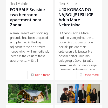
Real Estate
Real Estate
FOR SALE Seaside
U 10 KORAKA DO
two bedroom
NAJBOLJE USLUGE
apartment near
Adria Mare
Zadar
Nekretnine
A small resort with sporting
U Agenciji Adria Mare
grounds has been projected
nudimo Vam jednostavnu,
and planned in the bay
povjerljivu osobnu uslugu
adjacent to the apartment
bez skupih dodatnih
house which will immediately
opterećenja klijenata. Na
increase the value of these
našem portalu nudimo
apartments. – 63
[…]
usluge oglašavanja vaše
nekretnine i/ili posredovanja
u prometu nekretnina. Prije,
tijekom
[…]
Read more
Read more