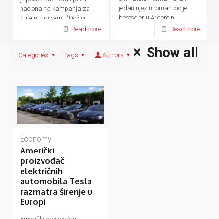
jedan njezin roman bio je
nacionalna kampanja za
bestseler u Argentini.
ruralni turizam - "Doživi
domaće.
Read more
Read more
Show all
Categories
Tags
Authors
Economy
Američki
proizvođač
električnih
automobila Tesla
razmatra širenje u
Europi
Američki proizvođač