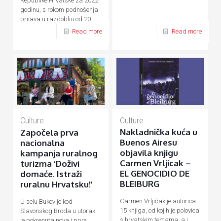
Republike Hrvatske za 2022.
godinu, s rokom podnošenja
prijava u razdoblju od 20.
rujna do 20. listopada 2021.
Read more
Read more
godine.
Culture
Culture
Nakladnička kuća u
Započela prva
Buenos Airesu
nacionalna
objavila knjigu
kampanja ruralnog
Carmen Vrljicak –
turizma ‘Doživi
EL GENOCIDIO DE
domaće. Istraži
BLEIBURG
ruralnu Hrvatsku!’
Carmen Vrljičak je autorica
U selu Bukovlje kod
15 knjiga, od kojih je polovica
Slavonskog Broda u utorak
s hrvatskim temama, a i
je pokrenuta nova i prva