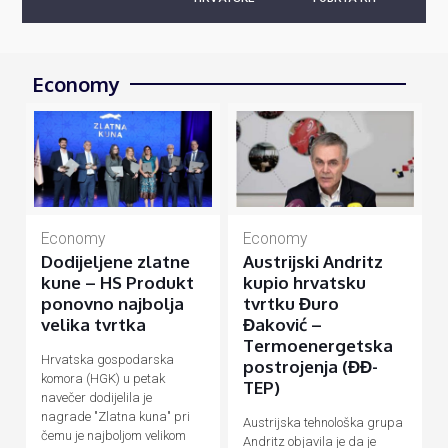
Economy
Economy
Economy
Dodijeljene zlatne
Austrijski Andritz
kune – HS Produkt
kupio hrvatsku
ponovno najbolja
tvrtku Đuro
velika tvrtka
Đaković –
Termoenergetska
Hrvatska gospodarska
postrojenja (ĐĐ-
komora (HGK) u petak
TEP)
navečer dodijelila je
nagrade "Zlatna kuna" pri
Austrijska tehnološka grupa
čemu je najboljom velikom
Andritz objavila je da je