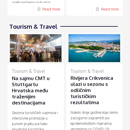
prehrambenoj industriji,
energetici, prometu, turizmu
Read more
Read more
Tourism & Travel
Tourism & Travel
Tourism & Travel
Rivijera Crikvenica
Na sajmu CMT u
ulazi u sezonu s
Stuttgartu
odličnim
Hrvatska među
turističkim
traženijim
rezultatima
destinacijama
Nakon dvije godine koje ćemo
Sezona turističkih sajmova i
zasigurno zapamtiti po
intenzivne promocije u
epidemiološkim mjerama
punom je jeku pa tako
vezanima uz COVID-19
Hrvatska turistička