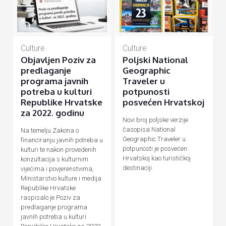
Culture
Culture
Objavljen Poziv za
Poljski National
predlaganje
Geographic
programa javnih
Traveler u
potreba u kulturi
potpunosti
Republike Hrvatske
posvećen Hrvatskoj
za 2022. godinu
Novi broj poljske verzije
časopisa National
Na temelju Zakona o
Geographic Traveler u
financiranju javnih potreba u
potpunosti je posvećen
kulturi te nakon provedenih
Hrvatskoj kao turističkoj
konzultacija s kulturnim
destinaciji.
vijećima i povjerenstvima,
Ministarstvo kulture i medija
Republike Hrvatske
raspisalo je Poziv za
predlaganje programa
javnih potreba u kulturi