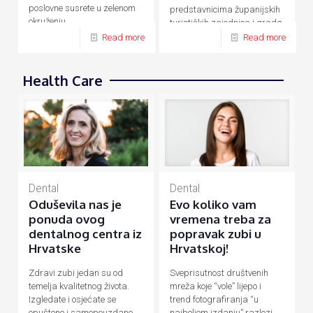
poslovne susrete u zelenom
predstavnicima županijskih
okruženju.
turističkih zajednica i grada
Zagreba.
Read more
Read more
Health Care
Dental
Dental
Evo koliko vam
Oduševila nas je
vremena treba za
ponuda ovog
popravak zubi u
dentalnog centra iz
Hrvatskoj!
Hrvatske
Sveprisutnost društvenih
Zdravi zubi jedan su od
mreža koje “vole” lijepo i
temelja kvalitetnog života.
trend fotografiranja “u
Izgledate i osjećate se
najboljem izdanju” razlozi
opušteno i samopouzdano,