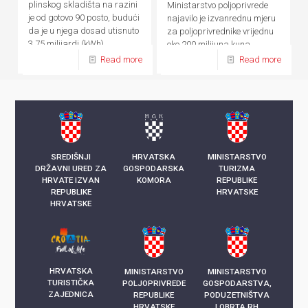
plinskog skladišta na razini
Ministarstvo poljoprivrede
je od gotovo 90 posto, budući
najavilo je izvanrednu mjeru
da je u njega dosad utisnuto
za poljoprivrednike vrijednu
3,75 milijardi (kWh)
oko 200 milijuna kuna
kilowatsati plina
Read more
Read more
SREDIŠNJI
HRVATSKA
MINISTARSTVO
DRŽAVNI URED ZA
GOSPODARSKA
TURIZMA
HRVATE IZVAN
KOMORA
REPUBLIKE
REPUBLIKE
HRVATSKE
HRVATSKE
HRVATSKA
MINISTARSTVO
MINISTARSTVO
TURISTIČKA
POLJOPRIVREDE
GOSPODARSTVA,
ZAJEDNICA
REPUBLIKE
PODUZETNIŠTVA
HRVATSKE
I OBRTA RH