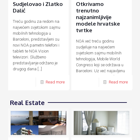
Sudjelovao i Zlatko
Otkrivamo
Dalić
trenutno
najzanimljivije
Treću godinu za redom na
modele hrvatske
najvećem svjetskom sajmu
tvrtke
mobilnih tehnologija u
Barceloni, predstavljeni su
NOA već treću godinu
novi NOA pametni telefoni i
sudjeluje na najvećem
tableti te NOA Vision
svjetskom sajmu mobilnih
televizori. Službeno
tehnologija, Mobile World
predstavljanje održano je
Congress koji se održava u
drugog dana
[…]
Barceloni. Uz već najavljenu
novu F seriju pametnih
Read more
Read more
uređaja temeljenu na AI
[…]
Real Estate