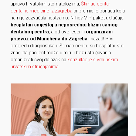
upravo hrvatskim stomatolozima,
Štimac centar
dentalne medicine iz Zagreba
pripremio je ponudu koja
nam je zazvučala nestvarno. Njihov VIP paket uključuje
besplatan smještaj u neposrednoj blizini samog
dentalnog centra
, a od ove jeseni i
organizirani
prijevoz od Münchena do Zagreba
i nazad! Prvi
pregled i dijagnostika u Štimac centru su besplatni, što
znači da pacijent može u miru i bez ustručavanja
organizirati svoj dolazak na
konzultacije s vrhunskim
hrvatskim stručnjacima
.