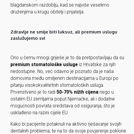
blagdanskom razdoblju, kad se najviše veselimo
druženjima u krugu obitelji i prijatelja.
Zdravlje ne smije biti luksuz, ali premium uslugu
zaslužujemo svi
Ono u čemu mnogi griješe je to da pretpostavljaju da su
premium stomatološke usluge
iz Hrvatske za njih
nedostupne. No, već odavno je poznato da je naša
domovina među omiljenim destinacijama u Europi po
pitanju visokokvalitetnih stomatoloških usluga.
Prvenstveno je to radi
50-70% nižih cijena
nego u
ostalim EU zemljama poput Njemačke, ali i dodatne
mogućnosti povrata sredstava od osiguranja, što je
usklađeno na razini cijele EU.
Kako bi pacijente potaknuli na aktivno rješavanje svojih
dentalnih problema, te na to da svoje povjerenje poklone