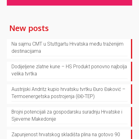
New posts
Na sajmu CMT u Stuttgartu Hrvatska među traženijim
destinacijama
Dodijeljene zlatne kune – HS Produkt ponovno najbolja
velika tvrtka
Austrijski Andritz kupio hrvatsku tvrtku Đuro Đaković –
Termoenergetska postrojenja (ĐĐ-TEP)
Brojni potencijali za gospodarsku suradnju Hrvatske i
Sjeverne Makedonije
Zapunjenost hrvatskog skladišta plina na gotovo 90