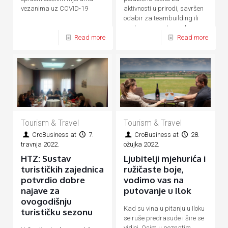
vezanima uz COVID-19
aktivnosti u prirodi, savršen
odabir za teambuilding ili
poslovne susrete u zelenom
Read more
Read more
okruženju.
Tourism & Travel
Tourism & Travel
CroBusiness
at
7.
CroBusiness
at
28.
travnja 2022.
ožujka 2022.
HTZ: Sustav
Ljubitelji mjehurića i
turističkih zajednica
ružičaste boje,
potvrdio dobre
vodimo vas na
najave za
putovanje u Ilok
ovogodišnju
Kad su vina u pitanju u Iloku
turističku sezonu
se ruše predrasude i šire se
vidici. Osim u poznatim