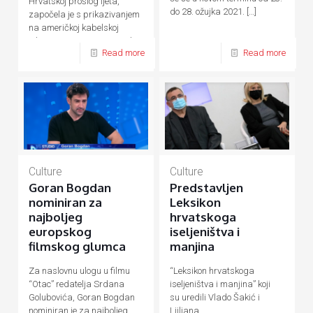
Hrvatskoj prošlog ljeta,
do 28. ožujka 2021.
[…]
započela je s prikazivanjem
na američkoj kabelskoj
televiziji Bravo TV, izvijestila
Read more
Read more
[…]
Culture
Culture
Goran Bogdan
Predstavljen
nominiran za
Leksikon
najboljeg
hrvatskoga
europskog
iseljeništva i
filmskog glumca
manjina
Za naslovnu ulogu u filmu
“Leksikon hrvatskoga
“Otac” redatelja Srdana
iseljeništva i manjina” koji
Golubovića, Goran Bogdan
su uredili Vlado Šakić i
nominiran je za najboljeg
Ljiljana