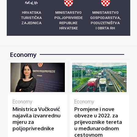
HRVATSKA
MINISTARSTVO
MINISTARSTVO
TURISTIČKA
POLJOPRIVREDE
GOSPODARSTVA,
ZAJEDNICA
REPUBLIKE
PODUZETNIŠTVA
HRVATSKE
I OBRTA RH
Economy
Economy
Economy
Ministrica Vučković
Promjene i nove
najavila izvanrednu
obveze u 2022. za
mjeru za
prijevoznike tereta
poljoprivrednike
u međunarodnom
cestovnom