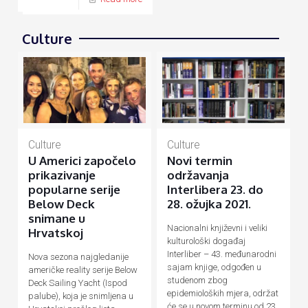
Culture
Culture
Culture
U Americi započelo
Novi termin
prikazivanje
održavanja
popularne serije
Interlibera 23. do
Below Deck
28. ožujka 2021.
snimane u
Nacionalni književni i veliki
Hrvatskoj
kulturološki događaj
Interliber – 43. međunarodni
Nova sezona najgledanije
sajam knjige, odgođen u
američke reality serije Below
studenom zbog
Deck Sailing Yacht (Ispod
epidemioloških mjera, održat
palube), koja je snimljena u
će se u novom terminu od 23.