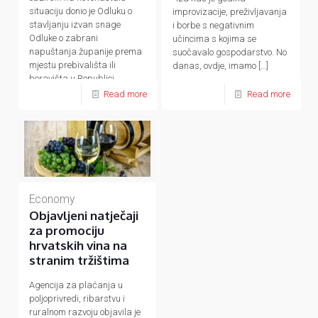
situaciju donio je Odluku o
improvizacije, preživljavanja
stavljanju izvan snage
i borbe s negativnim
Odluke o zabrani
učincima s kojima se
napuštanja županije prema
suočavalo gospodarstvo. No
mjestu prebivališta ili
danas, ovdje, imamo
[…]
boravišta u Republici
Hrvatskoj,
[…]
Read more
Read more
Economy
Objavljeni natječaji
za promociju
hrvatskih vina na
stranim tržištima
Agencija za plaćanja u
poljoprivredi, ribarstvu i
ruralnom razvoju objavila je