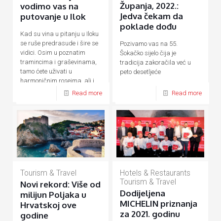
Županja, 2022.:
vodimo vas na
Jedva čekam da
putovanje u Ilok
poklade dođu
Kad su vina u pitanju u Iloku
se ruše predrasude i šire se
Pozivamo vas na 55.
vidici. Osim u poznatim
Šokačko sijelo čija je
tramincima i graševinama,
tradicija zakoračila već u
tamo ćete uživati u
peto desetljeće
harmoničnim roseima, ali i
iznimnim pjenušcima
[…]
Read more
Read more
Hotels & Restaurants
Tourism & Travel
Tourism & Travel
Novi rekord: Više od
Dodijeljena
milijun Poljaka u
MICHELIN priznanja
Hrvatskoj ove
za 2021. godinu
godine