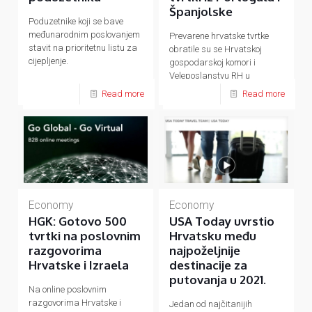
Španjolske
Poduzetnike koji se bave
međunarodnim poslovanjem
Prevarene hrvatske tvrtke
stavit na prioritetnu listu za
obratile su se Hrvatskoj
cijepljenje.
gospodarskoj komori i
Veleposlanstvu RH u
Španjolskoj.
Read more
Read more
Economy
Economy
HGK: Gotovo 500
USA Today uvrstio
tvrtki na poslovnim
Hrvatsku među
razgovorima
najpoželjnije
Hrvatske i Izraela
destinacije za
putovanja u 2021.
Na online poslovnim
razgovorima Hrvatske i
Jedan od najčitanijih