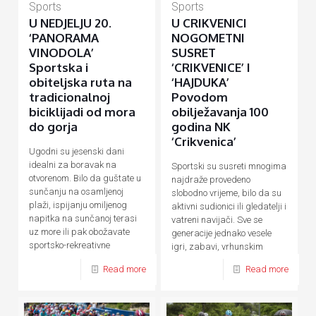
Sports
Sports
U NEDJELJU 20.
U CRIKVENICI
‘PANORAMA
NOGOMETNI
VINODOLA’
SUSRET
Sportska i
‘CRIKVENICE’ I
obiteljska ruta na
‘HAJDUKA’
tradicionalnoj
Povodom
biciklijadi od mora
obilježavanja 100
do gorja
godina NK
‘Crikvenica’
Ugodni su jesenski dani
idealni za boravak na
Sportski su susreti mnogima
otvorenom. Bilo da guštate u
najdraže provedeno
sunčanju na osamljenoj
slobodno vrijeme, bilo da su
plaži, ispijanju omiljenog
aktivni sudionici ili gledatelji i
napitka na sunčanoj terasi
vatreni navijači. Sve se
uz more ili pak obožavate
generacije jednako vesele
sportsko-rekreativne
igri, zabavi, vrhunskim
aktivnosti
[…]
sportskim potezima te
Read more
Read more
adrenalinu,
[…]