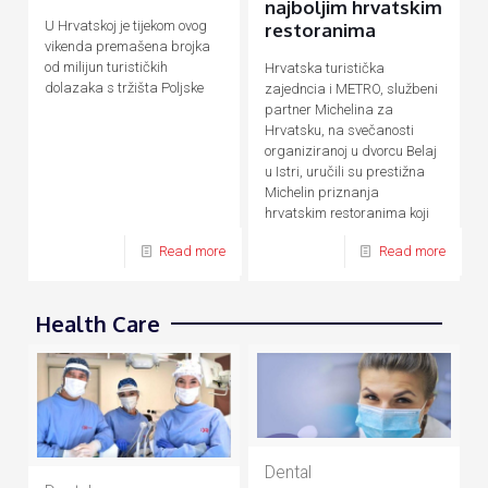
najboljim hrvatskim
U Hrvatskoj je tijekom ovog
restoranima
vikenda premašena brojka
od milijun turističkih
Hrvatska turistička
dolazaka s tržišta Poljske
zajedncia i METRO, službeni
partner Michelina za
Hrvatsku, na svečanosti
organiziranoj u dvorcu Belaj
u Istri, uručili su prestižna
Michelin priznanja
hrvatskim restoranima koji
su uvršteni u Michelinov
Read more
Read more
vodič za 2021. godinu.
Health Care
Dental