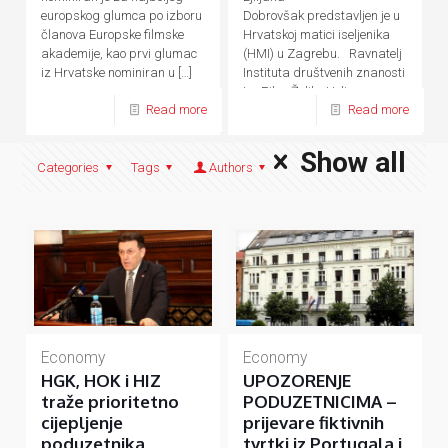
europskog glumca po izboru
Dobrovšak predstavljen je u
članova Europske filmske
Hrvatskoj matici iseljenika
akademije, kao prvi glumac
(HMI) u Zagrebu. Ravnatelj
iz Hrvatske nominiran u
[…]
Instituta društvenih znanosti
Ivo Pilar Željko Holjevac
Read more
Read more
istaknuo je da je
[…]
Show all
Categories
Tags
Authors
Economy
Economy
HGK, HOK i HIZ
UPOZORENJE
traže prioritetno
PODUZETNICIMA –
cijepljenje
prijevare fiktivnih
poduzetnika
tvrtki iz Portugala i