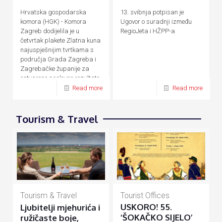
Hrvatska gospodarska
13. svibnja potpisan je
komora (HGK) - Komora
Ugovor o suradnji između
Zagreb dodijelila je u
RegioJeta i HŽPP-a
četvrtak plakete Zlatna kuna
najuspješnijim tvrtkama s
područja Grada Zagreba i
Zagrebačke županije za
ostvarene poslovne rezultate
u 2020., izvijestili su iz HGK.
Read more
Read more
Tourism & Travel
Tourist Offices
Tourism & Travel
USKORO! 55.
Ljubitelji mjehurića i
‘ŠOKAČKO SIJELO’
ružičaste boje,