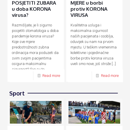
POSJETITI ZUBARA
MJERE u borbi
u doba KORONA
protiv KORONA
virusa?
VIRUSA
Razmišljate, je li sigurno
Kvalitetna usluga i
posjetiti stomatologa u doba
maksimalna sigurnost
pandemije korona virusa?
naših pacijenata i osoblja,
Koje sve mjere
oduvijek su nam na prvom
predostrožnosti zubna
mjestu. U teškim vremenima
ordinacija mora poduzeti da
kolektivne i pojedinačne
svim svojim pacijentima
borbe protiv korona virusa
osigura maksimalnu
uveli smo nove, još strože
[…]
sigurnost? Sve su to
razumna
[…]
Read more
Read more
Sport