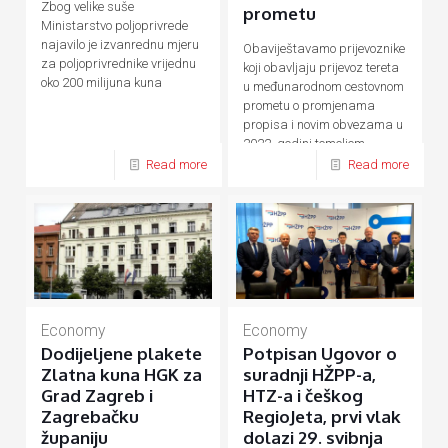
Zbog velike suše
prometu
Ministarstvo poljoprivrede
najavilo je izvanrednu mjeru
Obaviještavamo prijevoznike
za poljoprivrednike vrijednu
koji obavljaju prijevoz tereta
oko 200 milijuna kuna
u međunarodnom cestovnom
prometu o promjenama
propisa i novim obvezama u
2022. godini temeljem
slijedećih propisa:
Read more
Read more
Economy
Economy
Dodijeljene plakete
Potpisan Ugovor o
Zlatna kuna HGK za
suradnji HŽPP-a,
Grad Zagreb i
HTZ-a i češkog
Zagrebačku
RegioJeta, prvi vlak
županiju
dolazi 29. svibnja