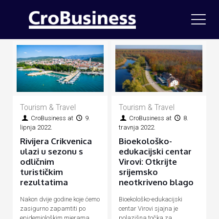
Tourism & Travel
Tourism & Travel
CroBusiness
at
9.
CroBusiness
at
8.
lipnja 2022.
travnja 2022.
Rivijera Crikvenica
Bioekološko-
ulazi u sezonu s
edukacijski centar
odličnim
Virovi: Otkrijte
turističkim
srijemsko
rezultatima
neotkriveno blago
Nakon dvije godine koje ćemo
Bioekološko-edukacijski
zasigurno zapamtiti po
centar Virovi sjajna je
epidemiološkim mjerama
polazišna točka za