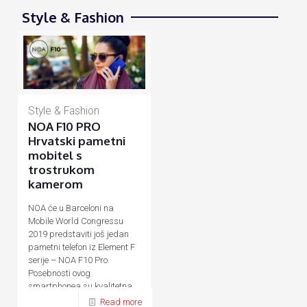
Style & Fashion
Style & Fashion
NOA F10 PRO
Hrvatski pametni
mobitel s
trostrukom
kamerom
NOA će u Barceloni na
Mobile World Congressu
2019 predstaviti još jedan
pametni telefon iz Element F
serije – NOA F10 Pro.
Posebnosti ovog
smartphonea su kvalitetna
kamera kojom upravlja
[…]
Read more