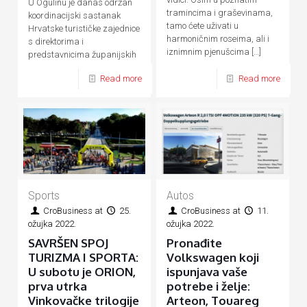
U Ogulinu je danas održan
tramincima i graševinama,
koordinacijski sastanak
tamo ćete uživati u
Hrvatske turističke zajednice
harmoničnim roseima, ali i
s direktorima i
iznimnim pjenušcima
[…]
predstavnicima županijskih
turističkih zajednica i grada
Read more
Read more
Zagreba.
Autos
Sports
CroBusiness
at
11.
CroBusiness
at
25.
ožujka 2022.
ožujka 2022.
Pronađite
SAVRŠEN SPOJ
Volkswagen koji
TURIZMA I SPORTA:
ispunjava vaše
U subotu je ORION,
potrebe i želje:
prva utrka
Arteon, Touareg
Vinkovačke trilogije