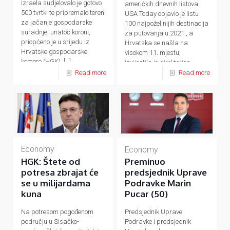
Izraela sudjelovalo je gotovo
američkih dnevnih listova
500 tvrtki te pripremalo teren
USA Today objavio je listu
za jačanje gospodarske
100 najpoželjnijih destinacija
suradnje, unatoč koroni,
za putovanja u 2021., a
priopćeno je u srijedu iz
Hrvatska se našla na
Hrvatske gospodarske
visokom 11. mjestu,
komore (HGK).
[…]
izvijestila je direktorica
Predstavništva
[…]
Read more
Read more
Economy
Economy
HGK: Štete od
Preminuo
potresa zbrajat će
predsjednik Uprave
se u milijardama
Podravke Marin
kuna
Pucar (50)
Na potresom pogođenom
Predsjednik Uprave
području u Sisačko-
Podravke i predsjednik