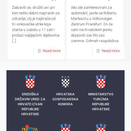
Ako ste zainteresirani za
Zabaviti se, družiti se i pri
automobil, javite se Robertu
tom nešto dobro napraviti za
Markoviću u Volkswagen
zdravlje, cilj je najkraće od
Zentrum Frankfurt. On će
tri vinkovačke utrke koja
vam na hrvatskom jeziku
starta u subotu u 11 sati i
objasniti sve što vas
prolazi najljepšim dijelovima
zanima. Odmah raspoloživa
[…]
nova vozila PREUZMITE
Read more
Read more
OVDJE:
[…]
SREDIŠNJI
HRVATSKA
MINISTARSTVO
DRŽAVNI URED ZA
GOSPODARSKA
TURIZMA
HRVATE IZVAN
KOMORA
REPUBLIKE
REPUBLIKE
HRVATSKE
HRVATSKE