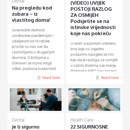
Dental
(VIDEO) UVIJEK
Na pregledu kod
POSTOJI RAZLOG
zubara – iz
ZA OSMIJEH
vlastitog doma!
Podsjetite se na
istinske vrijednosti
Izvanredne okolnosti
koje nas pokreću
uzrokovane pandemijom i
udaljenost od Hrvatske
U ovom izazovnom vremenu
prisilile su nas sve da
kroz koje svi zajedno
razmišljamo u drugačijim
prolazimo naizgled se čini
okvirima. S bližnjima u
kao da je razloga za osmijeh
Domovini se nismo mogli
u našim životima sve manje.
viđati, poslovna budućnost
Poliklinika IMED Vas upravo
postala je neizvjesna,
[…]
zato želi ohrabriti
[…]
Read more
Read more
Dental
Health Care
Je li sigurno
22 SIGURNOSNE