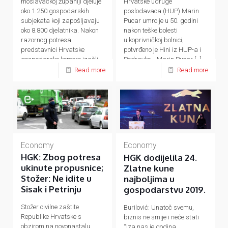
moslavačkoj županiji djeluje
Hrvatske udruge
oko 1.250 gospodarskih
poslodavaca (HUP) Marin
subjekata koji zapošljavaju
Pucar umro je u 50. godini
oko 8.800 djelatnika. Nakon
nakon teške bolesti
razornog potresa
u koprivničkoj bolnici,
predstavnici Hrvatske
potvrđeno je Hini iz HUP-a i
gospodarske komore izašli
Podravke. Marin Pucar
[…]
su na teren te, uz
[…]
Read more
Read more
Economy
Economy
HGK: Zbog potresa
HGK dodijelila 24.
ukinute propusnice;
Zlatne kune
Stožer: Ne idite u
najboljima u
Sisak i Petrinju
gospodarstvu 2019.
Stožer civilne zaštite
Burilović: Unatoč svemu,
Republike Hrvatske s
biznis ne smije i neće stati
obzirom na novonastalu
“Iza nas je godina