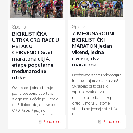
Sports
Sports
7. MEĐUNARODNI
BICIKLISTIČKA
BICIKLISTIČKI
UTRKA CRO RACE U
MARATON Jedan
PETAK U
vikend, jedna
CRIKVENICI Grad
rivijera, dva
maratona cilj 4.
maratona
etape popularne
međunarodne
Obožavate sport i rekreaciju?
utrke
Imamo sjajnu vijest za vas!
Skraćeno bi to glasilo
Ovoga se tjedna oblikuje
otprilike ovako: dva
jedna posebna sportska
maratona, jedan na kopnu,
slagalica. Počela je 1., traje
drugi u moru, u istome
do 6. listopada, a zove se
vikendu na jednoj rivijeri. Ne
CRO Race. Riječ je o
[…]
međunarodnoj biciklističkoj
Read more
Read more
utrci koja se održava u
[…]