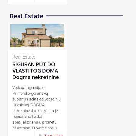
Real Estate
Real Estate
SIGURAN PUT DO
VLASTITOG DOMA
Dogma nekretnine
Vodeća agencija u
Primorsko-goranskoj
županiji i jedna od vodećih u
Hrvatskoj. DOGMA
nekretnine d.o.o. iskusna je i
licencirana tvrtka
specijalizirana u prometu
nekretnina. U ovome poslu
prisutni smo više od 20
[…]
Read more