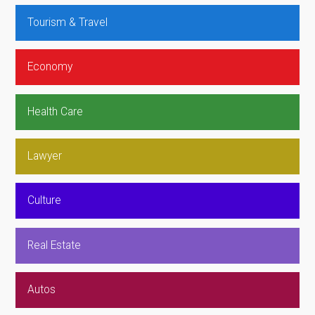
Tourism & Travel
Economy
Health Care
Lawyer
Culture
Real Estate
Autos