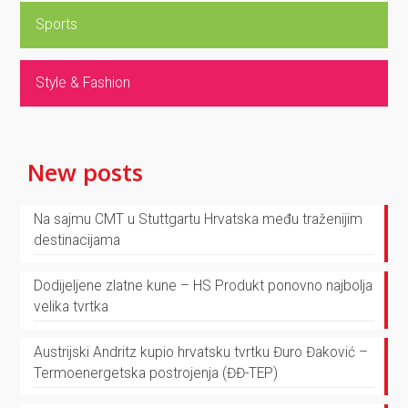
Sports
Style & Fashion
New posts
Na sajmu CMT u Stuttgartu Hrvatska među traženijim
destinacijama
Dodijeljene zlatne kune – HS Produkt ponovno najbolja
velika tvrtka
Austrijski Andritz kupio hrvatsku tvrtku Đuro Đaković –
Termoenergetska postrojenja (ĐĐ-TEP)