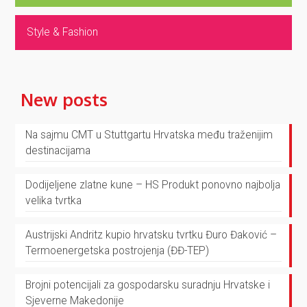
Style & Fashion
New posts
Na sajmu CMT u Stuttgartu Hrvatska među traženijim
destinacijama
Dodijeljene zlatne kune – HS Produkt ponovno najbolja
velika tvrtka
Austrijski Andritz kupio hrvatsku tvrtku Đuro Đaković –
Termoenergetska postrojenja (ĐĐ-TEP)
Brojni potencijali za gospodarsku suradnju Hrvatske i
Sjeverne Makedonije