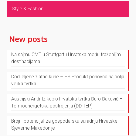
Style & Fashion
New posts
Na sajmu CMT u Stuttgartu Hrvatska među traženijim
destinacijama
Dodijeljene zlatne kune – HS Produkt ponovno najbolja
velika tvrtka
Austrijski Andritz kupio hrvatsku tvrtku Đuro Đaković –
Termoenergetska postrojenja (ĐĐ-TEP)
Brojni potencijali za gospodarsku suradnju Hrvatske i
Sjeverne Makedonije