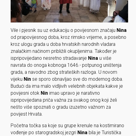
Vile i pjesnik su uz edukaciju o povijesnom značaju
Nina
od prapovijesnog doba, kroz rimsko vrijeme, a posebno
kroz ulogu grada u doba hrvatskih narodnih vladara
znalačkim načinom približili okupljenima. Također je
ispripovijedano nesretno stradavanje
Nina
u više
navrata do onoga kobnoga 1646.- potpunog uništenja
grada, a navodno zbog strateških razloga. U novom
vijeku
Nin
se sporo obnavljao sve do modernog doba.
Budući da ima malo vidljivih velebnih objekata kakve je
povijesni otok
Nin
imao upravo je narativno
ispripovijedana priča važna za svakog onog koji želi
nešto više spoznati o gradu izuzetno važnom za
povijest Hrvata.
Početna točka sa koje su grupe krenule na kostimirano
vođenje po starogradskoj jezgri
Nina
bila je Turistička