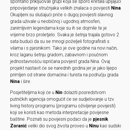
spontano priključivali grupi koja se sporo kretala upijajući
pripovijedanje stručnjaka velikih znalaca o povijesti
Nina
.
Okupljeni su slušajući priče o dugoj povijesti slavnog
grada uživale u neobičnoj i ugodnoj atmosferi,
zanimljivim legendama koje su ih se dojmile te je
vrijeme brzo proletjelo. Svaka je šetnja trajala gotovo 2
sata budući da su se mnogi poželjeli fotografirati s
vilama i s pjesnikom. Tako je ove godine na novi način,
kroz laganu šetnju gradom, zabavnom i poučnom
jednostavnošću ispričana povijest grada Nina. Ovaj
projekt nastavit će se narednih godina jer je jako lijepo
primljen od strane domaćina i turista na području grada
Nina
i šire.
Posjetiteljima koji će u
Nin
dolaziti posredstvom
putničkih agencija omogućit će se sudjelovanje u tzv.
living history programu (programu oživljenje povijesti)
koji se koristi kao metoda interpretacije povijesne
baštine. Poznati su povijesni podaci da je
pjesnik
Zoranić
veliki dio svog života proveo u
Ninu
kao sudski