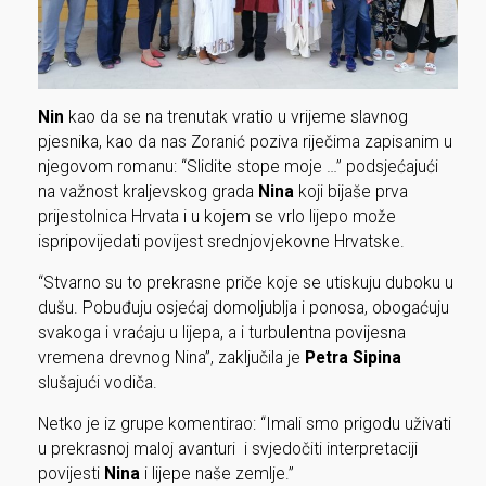
Nin
kao da se na trenutak vratio u vrijeme slavnog
pjesnika, kao da nas Zoranić poziva riječima zapisanim u
njegovom romanu: “Slidite stope moje …” podsjećajući
na važnost kraljevskog grada
Nina
koji bijaše prva
prijestolnica Hrvata i u kojem se vrlo lijepo može
ispripovijedati povijest srednjovjekovne Hrvatske.
“Stvarno su to prekrasne priče koje se utiskuju duboku u
dušu. Pobuđuju osjećaj domoljublja i ponosa, obogaćuju
svakoga i vraćaju u lijepa, a i turbulentna povijesna
vremena drevnog Nina”, zaključila je
Petra Sipina
slušajući vodiča.
Netko je iz grupe komentirao: “Imali smo prigodu uživati
u prekrasnoj maloj avanturi i svjedočiti interpretaciji
povijesti
Nina
i lijepe naše zemlje.”