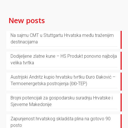
New posts
Na sajmu CMT u Stuttgartu Hrvatska među traženijim
destinacijama
Dodijeljene zlatne kune – HS Produkt ponovno najbolja
velika tvrtka
Austrijski Andritz kupio hrvatsku tvrtku Đuro Đaković –
Termoenergetska postrojenja (ĐĐ-TEP)
Brojni potencijali za gospodarsku suradnju Hrvatske i
Sjeverne Makedonije
Zapunjenost hrvatskog skladišta plina na gotovo 90
posto