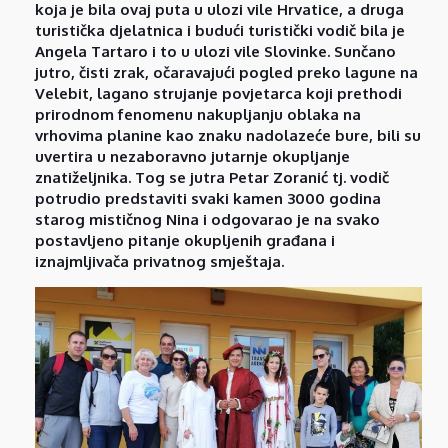
koja je bila ovaj puta u ulozi vile Hrvatice, a druga
turistička djelatnica i budući turistički vodič bila je
Angela Tartaro i to u ulozi vile Slovinke. Sunčano
jutro, čisti zrak, očaravajući pogled preko lagune na
Velebit, lagano strujanje povjetarca koji prethodi
prirodnom fenomenu nakupljanju oblaka na
vrhovima planine kao znaku nadolazeće bure, bili su
uvertira u nezaboravno jutarnje okupljanje
znatiželjnika. Tog se jutra Petar Zoranić tj. vodič
potrudio predstaviti svaki kamen 3000 godina
starog mističnog Nina i odgovarao je na svako
postavljeno pitanje okupljenih građana i
iznajmljivača privatnog smještaja.