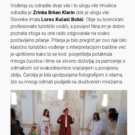
Vođenja su odradile dvije vile i to ulogu vile Hrvatice
odradila je
Zrinka Brkan Klarin
dok je ulogu vile
Slovinke imala
Lores Kučaić Bobić
. Obje su licencirani
profesionalni turistički vodiči, a povijest Nina im je dobro
poznata stoga su one rado odgovarale na svako
postavljeno pitanje. Pitanja je bilo pregršt jer ovo nije bilo
klasično turističko vođenje s interpretacijom baštine već
je upriličeno kako bi se kod posjetitelja potaknula
mnoga čuvstva i time se stvorio doživljaj za pamćenje s
odmakom od svakodnevnice vraćanjem u povijesnu
zbilju. Čarolija je bila upotpunjena fotografijom s vilama,
što su mnogi odmah podijelili na društvenim mrežama.