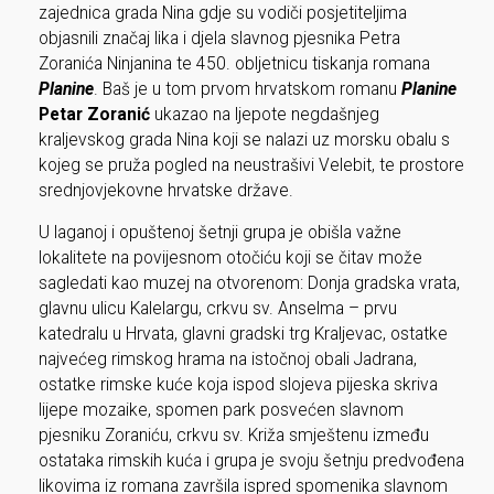
zajednica grada Nina gdje su vodiči posjetiteljima
objasnili značaj lika i djela slavnog pjesnika Petra
Zoranića Ninjanina te 450. obljetnicu tiskanja romana
Planine
. Baš je u tom prvom hrvatskom romanu
Planine
Petar Zoranić
ukazao na ljepote negdašnjeg
kraljevskog grada Nina koji se nalazi uz morsku obalu s
kojeg se pruža pogled na neustrašivi Velebit, te prostore
srednjovjekovne hrvatske države.
U laganoj i opuštenoj šetnji grupa je obišla važne
lokalitete na povijesnom otočiću koji se čitav može
sagledati kao muzej na otvorenom: Donja gradska vrata,
glavnu ulicu Kalelargu, crkvu sv. Anselma – prvu
katedralu u Hrvata, glavni gradski trg Kraljevac, ostatke
najvećeg rimskog hrama na istočnoj obali Jadrana,
ostatke rimske kuće koja ispod slojeva pijeska skriva
lijepe mozaike, spomen park posvećen slavnom
pjesniku Zoraniću, crkvu sv. Križa smještenu između
ostataka rimskih kuća i grupa je svoju šetnju predvođena
likovima iz romana završila ispred spomenika slavnom