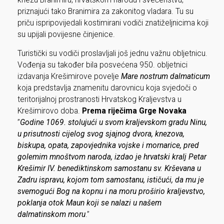
knezu Branimiru, hrvatskom narodu i svećenstvu,
priznajući tako Branimira za zakonitog vladara. Tu su
priču ispripovijedali kostimirani vodiči znatiželjnicima koji
su upijali povijesne činjenice.
Turistički su vodiči proslavljali još jednu važnu obljetnicu.
Vođenja su također bila posvećena 950. obljetnici
izdavanja Krešimirove povelje
Mare nostrum dalmaticum
koja predstavlja znamenitu darovnicu koja svjedoči o
teritorijalnoj prostranosti Hrvatskog Kraljevstva u
Krešimirovo doba.
Prema riječima Grge Novaka
”
Godine 1069. stolujući u svom kraljevskom gradu Ninu,
u prisutnosti cijelog svog sjajnog dvora, knezova,
biskupa, opata, zapovjednika vojske i mornarice, pred
golemim mnoštvom naroda, izdao je hrvatski kralj Petar
Krešimir IV. benediktinskom samostanu sv. Krševana u
Zadru ispravu, kojom tom samostanu, ističući, da mu je
svemogući Bog na kopnu i na moru proširio kraljevstvo,
poklanja otok Maun koji se nalazi u našem
dalmatinskom moru
.”