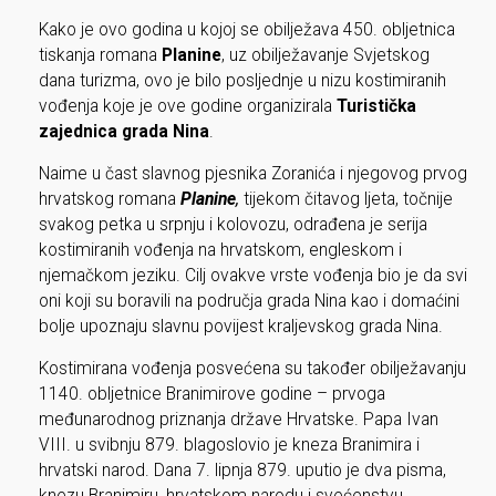
Kako je ovo godina u kojoj se obilježava 450. obljetnica
tiskanja romana
Planine
, uz obilježavanje Svjetskog
dana turizma, ovo je bilo posljednje u nizu kostimiranih
vođenja koje je ove godine organizirala
Turistička
zajednica grada Nina
.
Naime u čast slavnog pjesnika Zoranića i njegovog prvog
hrvatskog romana
Planine
,
tijekom čitavog ljeta, točnije
svakog petka u srpnju i kolovozu, odrađena je serija
kostimiranih vođenja na hrvatskom, engleskom i
njemačkom jeziku. Cilj ovakve vrste vođenja bio je da svi
oni koji su boravili na područja grada Nina kao i domaćini
bolje upoznaju slavnu povijest kraljevskog grada Nina.
Kostimirana vođenja posvećena su također obilježavanju
1140. obljetnice Branimirove godine – prvoga
međunarodnog priznanja države Hrvatske. Papa Ivan
VIII. u svibnju 879. blagoslovio je kneza Branimira i
hrvatski narod. Dana 7. lipnja 879. uputio je dva pisma,