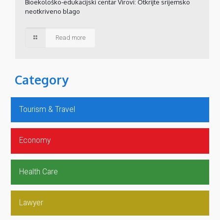
Bioekološko-edukacijski centar Virovi: Otkrijte srijemsko
neotkriveno blago
Read more
Category
Tourism & Travel
Economy
Health Care
Lawyer