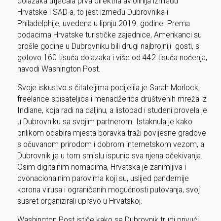
dolazaka utjecala prva direktna aviolinija između
Hrvatske i SAD-a, to jest između Dubrovnika i
Philadelphije, uvedena u lipnju 2019. godine. Prema
podacima Hrvatske turističke zajednice, Amerikanci su
prošle godine u Dubrovniku bili drugi najbrojniji gosti, s
gotovo 160 tisuća dolazaka i više od 442 tisuća noćenja,
navodi Washington Post.
Svoje iskustvo s čitateljima podijelila je Sarah Morlock,
freelance spisateljica i menadžerica društvenih mreža iz
Indiane, koja radi na daljinu, a listopad i studeni provela je
u Dubrovniku sa svojim partnerom. Istaknula je kako
prilikom odabira mjesta boravka traži povijesne gradove
s očuvanom prirodom i dobrom internetskom vezom, a
Dubrovnik je u tom smislu ispunio sva njena očekivanja.
Osim digitalnim nomadima, Hrvatska je zanimljiva i
dvonacionalnim parovima koji su, uslijed pandemije
korona virusa i ograničenih mogućnosti putovanja, svoj
susret organizirali upravo u Hrvatskoj.
Washington Post ističe kako se Dubrovnik trudi privući