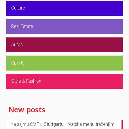
Culture
Real Estate
Autos
Sports
Style & Fashion
New posts
Na sajmu CMT u Stuttgartu Hrvatska među traženijim