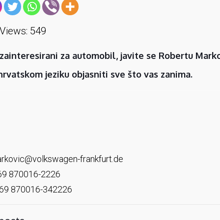
Views:
549
zainteresirani za automobil, javite se Robertu Mar
rvatskom jeziku objasniti sve što vas zanima.
arkovic@volkswagen-frankfurt.de
 69 870016-2226
 69 870016-342226