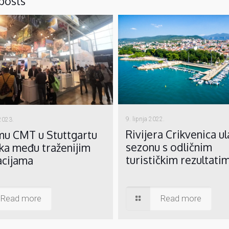
posts
9. lipnja 2022.
 2023.
Rivijera Crikvenica ul
mu CMT u Stuttgartu
sezonu s odličnim
ka među traženijim
turističkim rezultati
acijama
Read more
Read more