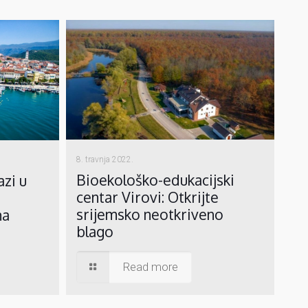
8. travnja 2022.
Bioekološko-edukacijski
azi u
centar Virovi: Otkrijte
srijemsko neotkriveno
ma
blago
Read more