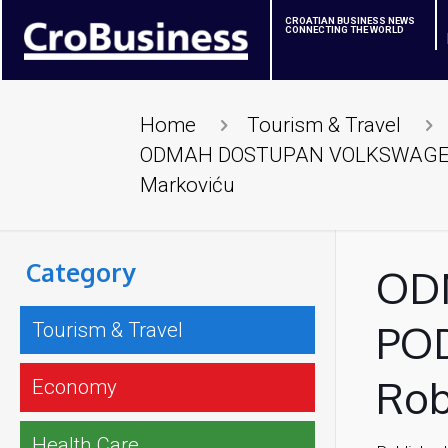
CROATIAN BUSINESS NEWS
CONNECTING THE WORLD
Home
Tourism & Travel
ODMAH DOSTUPAN VOLKSWAGEN M
Markoviću
Category
OD
POD
Tourism & Travel
Rob
Economy
Health Care