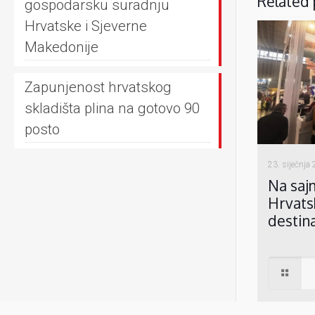
Related 
gospodarsku suradnju
Hrvatske i Sjeverne
Makedonije
Zapunjenost hrvatskog
skladišta plina na gotovo 90
posto
23. siječnja
Na saj
Hrvats
destin