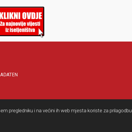
IADATEN
em pregledniku i na većini ih web mjesta koriste za prilagodbu