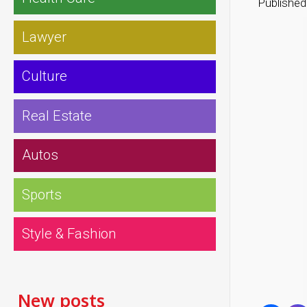
Published
Lawyer
Culture
Real Estate
Autos
Sports
Style & Fashion
New posts