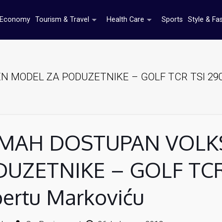
Economy
Tourism & Travel
Health Care
Sports
Style & Fa
ODEL ZA PODUZETNIKE – GOLF TCR TSI 290 PS
MAH DOSTUPAN VOLK
UZETNIKE – GOLF TCR T
ertu Markoviću