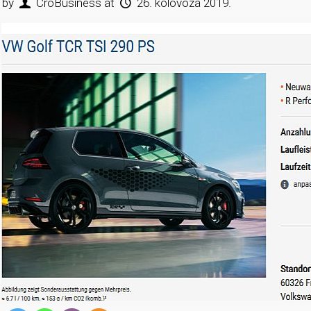
 by
CroBusiness
at
26. kolovoza 2019.