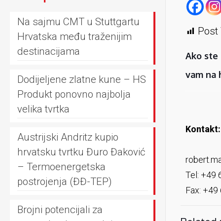
Na sajmu CMT u Stuttgartu
Post 
Hrvatska među traženijim
destinacijama
Ako ste 
vam na h
Dodijeljene zlatne kune – HS
Produkt ponovno najbolja
velika tvrtka
Kontakt:
Austrijski Andritz kupio
hrvatsku tvrtku Đuro Đaković
robert.m
– Termoenergetska
Tel: +49
postrojenja (ĐĐ-TEP)
Fax: +49
Brojni potencijali za