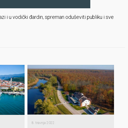
 i u vodički đardin, spreman oduševiti publiku i sve
8. travnja 2022.