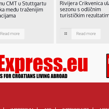
Rivijera Crikvenica ul
mu CMT u Stuttgartu
sezonu s odličnim
ka među traženijim
turističkim rezultati
acijama
Read more
Read more