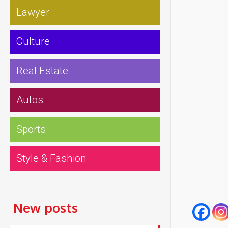
Lawyer
Culture
Real Estate
Autos
Sports
Style & Fashion
New posts