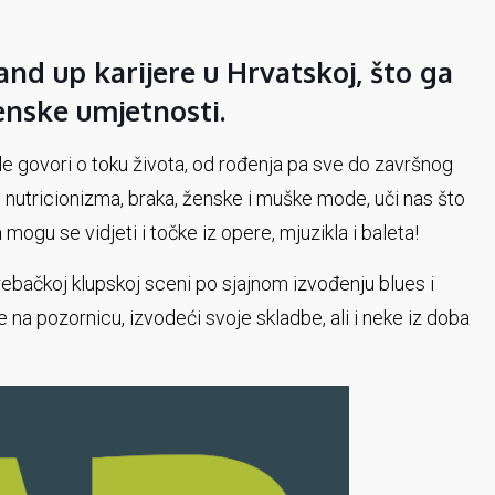
nd up karijere u Hrvatskoj, što ga
censke umjetnosti.
le govori o toku života, od rođenja pa sve do završnog
e nutricionizma, braka, ženske i muške mode, uči nas što
ogu se vidjeti i točke iz opere, mjuzikla i baleta!
ebačkoj klupskoj sceni po sjajnom izvođenju blues i
na pozornicu, izvodeći svoje skladbe, ali i neke iz doba