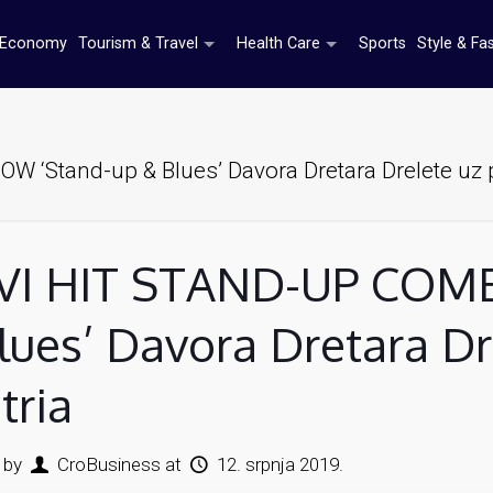
Economy
Tourism & Travel
Health Care
Sports
Style & Fa
tand-up & Blues’ Davora Dretara Drelete uz pra
I HIT STAND-UP COME
lues’ Davora Dretara Dre
tria
 by
CroBusiness
at
12. srpnja 2019.