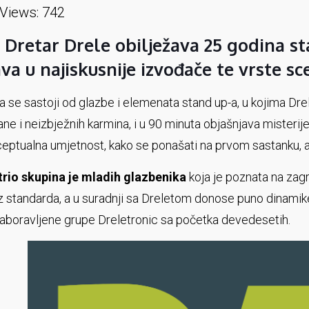
Views:
742
 Dretar Drele obilježava 25 godina sta
va u najiskusnije izvođače te vrste s
 se sastoji od glazbe i elemenata stand up-a, u kojima Dre
ane i neizbježnih karmina, i u 90 minuta objašnjava misterij
ceptualna umjetnost, kako se ponašati na prvom sastanku, a m
 trio skupina je mladih glazbenika
koja je poznata na zagr
z standarda, a u suradnji sa Dreletom donose puno dinamike 
aboravljene grupe Dreletronic sa početka devedesetih.