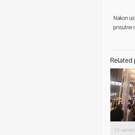
Nakon usp
prisutne 
Related 
23. siječnja