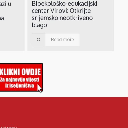
Bioekološko-edukacijski
azi u
centar Virovi: Otkrijte
srijemsko neotkriveno
ma
blago
Read more