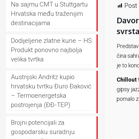
Na sajmu CMT u Stuttgartu
Post 
Hrvatska među traženijim
Davor
destinacijama
svrsta
Dodijeljene zlatne kune – HS
Predstava
Produkt ponovno najbolja
čina sahr
velika tvrtka
je to kon
Austrijski Andritz kupio
Chillout
hrvatsku tvrtku Đuro Đaković
gipsy jaz
– Termoenergetska
pomalo z
postrojenja (ĐĐ-TEP)
Brojni potencijali za
gospodarsku suradnju