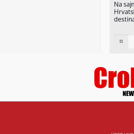
Na saj
Hrvats
destin