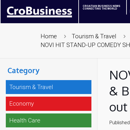
CROATIAN BUSINESS NEWS
CONNECTING THE WORLD
Home
Tourism & Travel
NOVI HIT STAND-UP COMEDY SHOW ‘S
Category
NOV
& B
Tourism & Travel
out 
Economy
Health Care
Published