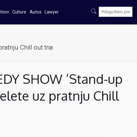
shion
Culture
Autos
Lawyer
tnju Chill out tria
DY SHOW ‘Stand-up
lete uz pratnju Chill