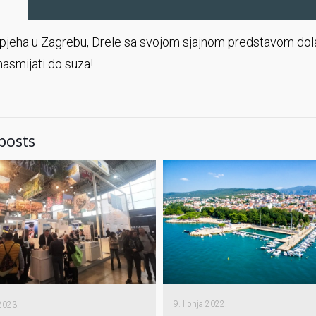
jeha u Zagrebu, Drele sa svojom sjajnom predstavom dolazi
nasmijati do suza!
posts
9. lipnja 2022.
 2023.