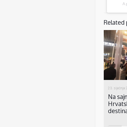
A 
Related 
23. siječnja
Na saj
Hrvats
destin