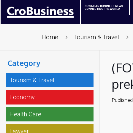
CROATIAN BUSINESS NEWS
CONNECTING THE WORLD
Home
Tourism & Travel
Category
(FO
pre
Tourism & Travel
Economy
Published
Health Care
Lawyer