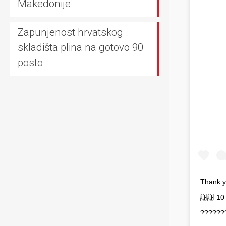
Makedonije
Zapunjenost hrvatskog
skladišta plina na gotovo 90
posto
Thank you! Graci
謝謝 10 Mi
???????