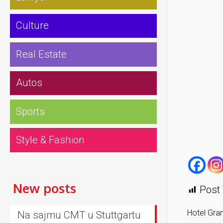
Culture
Real Estate
Autos
Sports
Style & Fashion
New posts
Post 
Hotel Gran
Na sajmu CMT u Stuttgartu