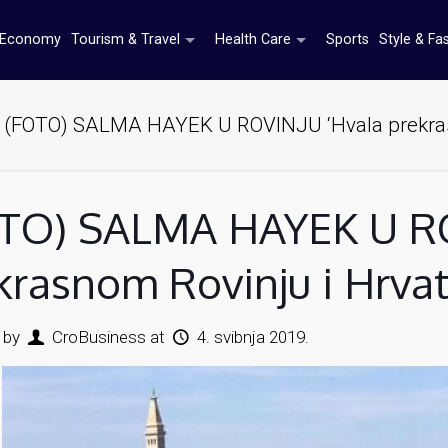
Economy
Tourism & Travel
Health Care
Sports
Style & Fa
(FOTO) SALMA HAYEK U ROVINJU ‘Hvala prekrasn
TO) SALMA HAYEK U RO
krasnom Rovinju i Hrvat
 by
CroBusiness
at
4. svibnja 2019.