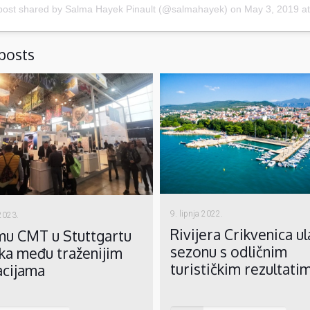
post shared by
Salma Hayek Pinault
(@salmahayek) on
May 3, 2019 a
posts
9. lipnja 2022.
 2023.
Rivijera Crikvenica ul
mu CMT u Stuttgartu
sezonu s odličnim
ka među traženijim
turističkim rezultati
acijama