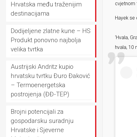
Hrvatska među traženijim
cvjetnom 
destinacijama
Hayek se o
Dodijeljene zlatne kune – HS
‘Hvala, Gr
Produkt ponovno najbolja
hvala, 10 
velika tvrtka
Austrijski Andritz kupio
hrvatsku tvrtku Đuro Đaković
– Termoenergetska
postrojenja (ĐĐ-TEP)
Brojni potencijali za
gospodarsku suradnju
Hrvatske i Sjeverne