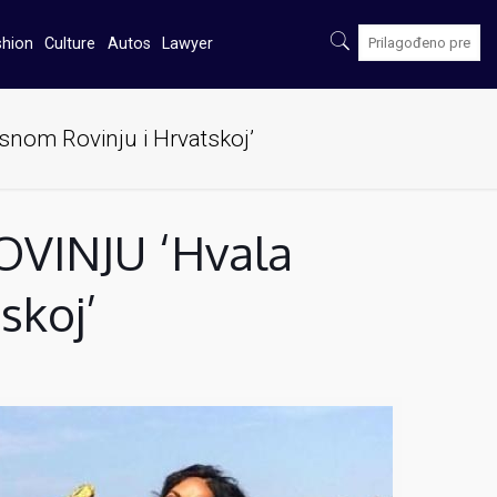
shion
Culture
Autos
Lawyer
om Rovinju i Hrvatskoj’
VINJU ‘Hvala
skoj’