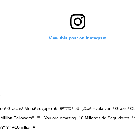
View this post on Instagram
as! Merci! ευχαριστώ! धन्यवाद ! شكرا لك! Hvala vam! Grazie! Obrigado! Danke dir!
llion Followers!!!!!!!!! You are Amazing! 10 Millones de Seguidores!!! S
???? #10million #