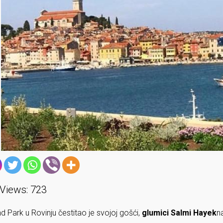
Views:
723
d Park u Rovinju čestitao je svojoj gošći,
glumici Salmi Hayek
n