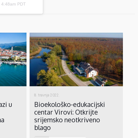
t 4:48am PDT
8. travnja 2022.
Bioekološko-edukacijski
azi u
centar Virovi: Otkrijte
srijemsko neotkriveno
ma
blago