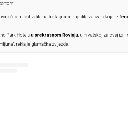
tortom.
vim činom pohvalila na Instagramu i uputila zahvalu koja je
fen
and Park Hotelu
u prekrasnom Rovinju
, u Hrvatskoj za ovaj izn
milijuna”, rekla je glumačka zvijezda.