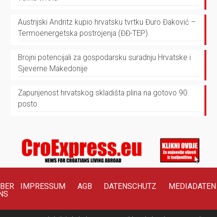
Austrijski Andritz kupio hrvatsku tvrtku Đuro Đaković –
Termoenergetska postrojenja (ĐĐ-TEP)
Brojni potencijali za gospodarsku suradnju Hrvatske i
Sjeverne Makedonije
Zapunjenost hrvatskog skladišta plina na gotovo 90
posto
BER
IMPRESSUM
AGB
DATENSCHUTZ
MEDIADATEN
NS