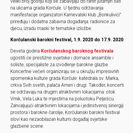
veliki broj gostiju koji se zabavljaju do ranih jutarnjih sati
na ulicama grada Korčule. U tjednu održavanja
manifestacije organizatori Karnevalski klub „Bonkulivići”
priređuju i dodatna zabavna događanja: radionice za
djecu, izradu maski te tematske izložbe.
Korčulanski barokni festival, 1.9. 2020 do 17.9. 2020
Deveta godina
Korčulanskog baroknog festivala
ugostiti će prestižne svjetske i domaće ansamble i
soliste, specijaliste za izvođenje barokne glazbe.
Koncertne večeri organiziraju se u okružju impresivnih
spomenika kulture grada Korčule: katedrala sv. Marka,
crkva Svih svetih, palača Arneri i drugi. Također, koncerti
se održavaju na drugim atraktivnim lokacijama: otok
Vrnik, Vela Luka te mjestima na poluotoku Pelješcu.
Zahvaljujući atraktivnim lokacijama i jedinstvenoj sinergiji
prostora i barokne čarolije, Korčulanski barokni festival
slovi kao nezaobilazan kulturni događaj svjetske
glazbene scene.