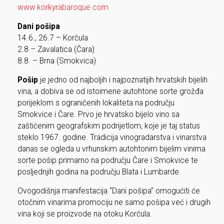
www.korkyrabaroque.com
Dani pošipa
14.6., 26.7 – Korčula
2.8 – Zavalatica (Čara)
8.8. – Brna (Smokvica)
Pošip
je jedno od najboljih i najpoznatijih hrvatskih bijelih
‪vina, a dobiva se od istoimene autohtone sorte grožđa
porijeklom s ograničenih lokaliteta na području
Smokvice i Čare. Prvo je hrvatsko bijelo vino sa
zaštićenim geografskim podrijetlom, koje je taj status
steklo 1967. godine. Tradicija vinogradarstva i vinarstva
danas se ogleda u vrhunskim autohtonim bijelim vinima
sorte pošip primarno na području Čare i Smokvice te
posljednjih godina na području Blata i Lumbarde.
Ovogodišnja manifestacija “Dani pošipa” omogućiti će
otočnim vinarima promociju ne samo pošipa već i drugih
vina koji se proizvode na otoku Korčula.