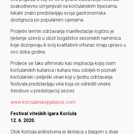
svakodnevno izmjenjivati na korčulanskim trpezama,
lokalni znalci predstavljaju svoja gastronomska
dostignuća po popularnim cijenama.
Proljetni termin održavanja manifestacije logično je
rješenje uzevši u obzir bogatstvo sezonskih namirnica
koje dozrijevaju ili svoj kvalitativni vrhunac imaju upravo u
ovo doba godine.
Proljeće se tako afirmiralo kao inspiracija kojoj osim
korčulanskih kuharica i kuhara nisu odoljeli ni poznati
korčulanski i pelješki vinari koji u tjednu održavanja
festivala predstavljaju vina koja će odrediti vinske
trendove u predstojećoj sezoni.
www.korculanskepjatance.com
Festival viteških igara Korčula
12. 6. 2020.
Otok Korčula jedinstvena je škrinjica s blagom s dvije