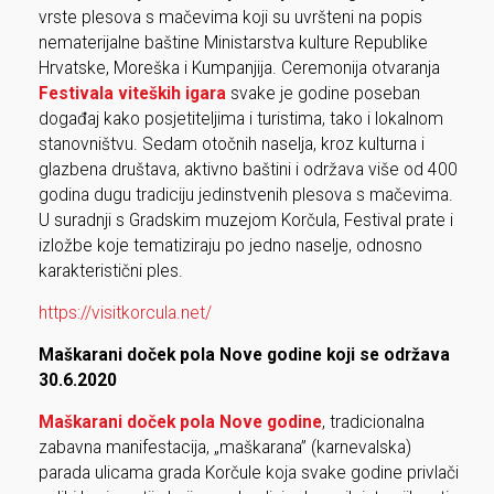
vrste plesova s mačevima koji su uvršteni na popis
nematerijalne baštine Ministarstva kulture Republike
Hrvatske, Moreška i Kumpanjija. Ceremonija otvaranja
Festivala viteških igara
svake je godine poseban
događaj kako posjetiteljima i turistima, tako i lokalnom
stanovništvu. Sedam otočnih naselja, kroz kulturna i
glazbena društava, aktivno baštini i održava više od 400
godina dugu tradiciju jedinstvenih plesova s mačevima.
U suradnji s Gradskim muzejom Korčula, Festival prate i
izložbe koje tematiziraju po jedno naselje, odnosno
karakteristični ples.
https://visitkorcula.net/
Maškarani doček pola Nove godine koji se održava
30.6.2020
Maškarani doček pola Nove godine
, tradicionalna
zabavna manifestacija, „maškarana” (karnevalska)
parada ulicama grada Korčule koja svake godine privlači