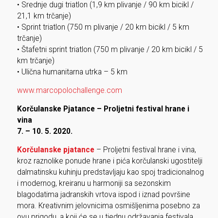
• Srednje dugi triatlon (1,9 km plivanje / 90 km bicikl /
21,1 km trčanje)
• Sprint triatlon (750 m plivanje / 20 km bicikl / 5 km
trčanje)
• Štafetni sprint triatlon (750 m plivanje / 20 km bicikl / 5
km trčanje)
• Ulična humanitarna utrka – 5 km
www.marcopolochallenge.com
Korčulanske Pjatance – Proljetni festival hrane i
vina
7. – 10. 5. 2020.
Korčulanske pjatance
– Proljetni festival hrane i vina,
kroz raznolike ponude hrane i pića korčulanski ugostitelji
dalmatinsku kuhinju predstavljaju kao spoj tradicionalnog
i modernog, kreiranu u harmoniji sa sezonskim
blagodatima jadranskih vrtova ispod i iznad površine
mora. Kreativnim jelovnicima osmišljenima posebno za
ovu prigodu, a koji će se u tjednu održavanja festivala