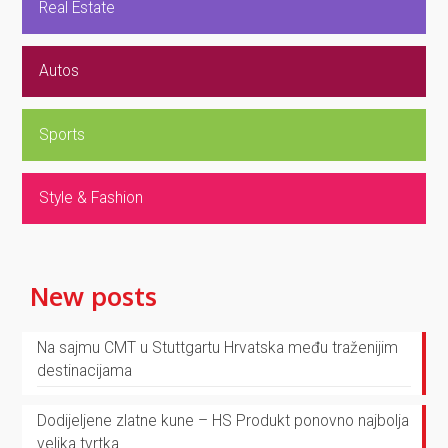
Real Estate
Autos
Sports
Style & Fashion
New posts
Na sajmu CMT u Stuttgartu Hrvatska među traženijim
destinacijama
Dodijeljene zlatne kune – HS Produkt ponovno najbolja
velika tvrtka