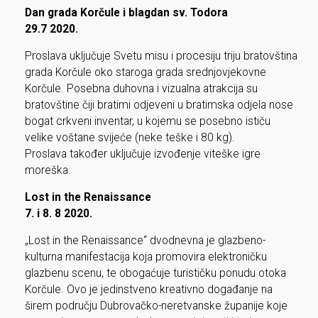
Dan grada Korčule i blagdan sv. Todora
29.7 2020.
Proslava uključuje Svetu misu i procesiju triju bratovština
grada Korčule oko staroga grada srednjovjekovne
Korčule. Posebna duhovna i vizualna atrakcija su
bratovštine čiji bratimi odjeveni u bratimska odjela nose
bogat crkveni inventar, u kojemu se posebno ističu
velike voštane svijeće (neke teške i 80 kg).
Proslava također uključuje izvođenje viteške igre
moreška.
Lost in the Renaissance
7. i 8. 8 2020.
„Lost in the Renaissance“ dvodnevna je glazbeno-
kulturna manifestacija koja promovira elektroničku
glazbenu scenu, te obogaćuje turističku ponudu otoka
Korčule. Ovo je jedinstveno kreativno događanje na
širem području Dubrovačko-neretvanske županije koje