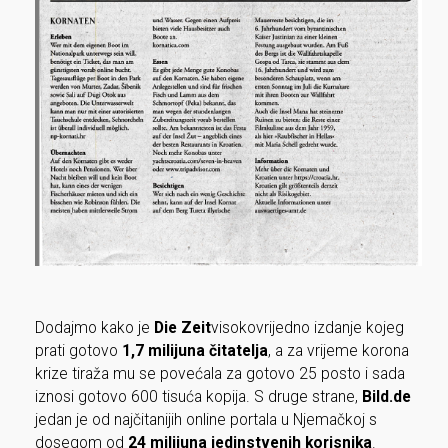
​Dodajmo kako je
Die Zeit
visokovrijedno izdanje kojeg
prati gotovo
1,7 milijuna čitatelja
, a za vrijeme korona
krize tiraža mu se povećala za gotovo 25 posto i sada
iznosi gotovo 600 tisuća kopija. S druge strane,
Bild.de
jedan je od najčitanijih online portala u Njemačkoj s
dosegom od
24 milijuna jedinstvenih korisnika
.