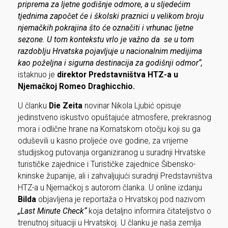
priprema za ljetne godišnje odmore, a u sljedećim
tjednima započet će i školski praznici u velikom broju
njemačkih pokrajina što će označiti i vrhunac ljetne
sezone. U tom kontekstu vrlo je važno da se u tom
razdoblju Hrvatska pojavljuje u nacionalnim medijima
kao poželjna i sigurna destinacija za godišnji odmor“,
istaknuo je
direktor Predstavništva HTZ-a u
Njemačkoj Romeo Draghicchio.
U članku
Die Zeita
novinar Nikola Ljubić opisuje
jedinstveno iskustvo opuštajuće atmosfere, prekrasnog
mora i odlične hrane na Kornatskom otočju koji su ga
oduševili u kasno proljeće ove godine, za vrijeme
studijskog putovanja organiziranog u suradnji Hrvatske
turističke zajednice i Turističke zajednice Šibensko-
kninske županije, ali i zahvaljujući suradnji Predstavništva
HTZ-a u Njemačkoj s autorom članka. U online izdanju
Bilda
objavljena je reportaža o Hrvatskoj pod nazivom
„Last Minute Check“
koja detaljno informira čitateljstvo o
trenutnoj situaciji u Hrvatskoj. U članku je naša zemlja