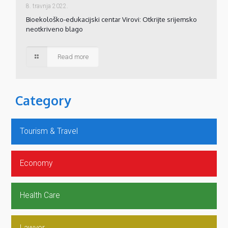
8. travnja 2022.
Bioekološko-edukacijski centar Virovi: Otkrijte srijemsko
neotkriveno blago
Read more
Category
Tourism & Travel
Economy
Health Care
Lawyer