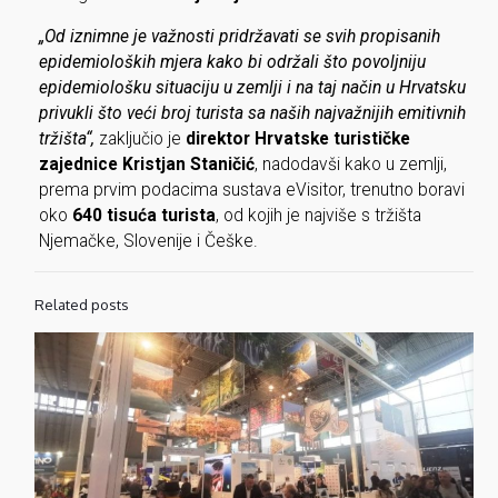
„Od iznimne je važnosti pridržavati se svih propisanih
epidemioloških mjera kako bi održali što povoljniju
epidemiološku situaciju u zemlji i na taj način u Hrvatsku
privukli što veći broj turista sa naših najvažnijih emitivnih
tržišta“,
zaključio je
direktor Hrvatske turističke
zajednice Kristjan Staničić
, nadodavši kako u zemlji,
prema prvim podacima sustava eVisitor, trenutno boravi
oko
640 tisuća turista
, od kojih je najviše s tržišta
Njemačke, Slovenije i Češke.
Related posts