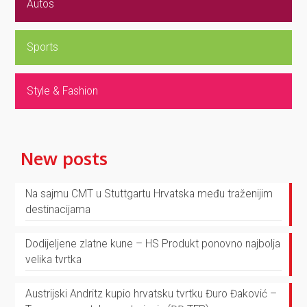
Autos
Sports
Style & Fashion
New posts
Na sajmu CMT u Stuttgartu Hrvatska među traženijim
destinacijama
Dodijeljene zlatne kune – HS Produkt ponovno najbolja
velika tvrtka
Austrijski Andritz kupio hrvatsku tvrtku Đuro Đaković –