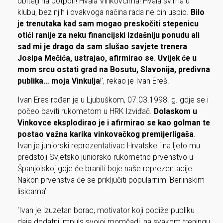
obitelji na potpori! Hvala Vinkovcima! Hvala svima u
klubu, bez njih i ovakvoga načina rada ne bih uspio.
Bilo
je trenutaka kad sam mogao preskočiti stepenicu
otići ranije za neku financijski izdašniju ponudu ali
sad mi je drago da sam slušao savjete trenera
Josipa Mečića, ustrajao, afirmirao se
.
Uvijek će u
mom srcu ostati grad na Bosutu, Slavonija, predivna
publika… moja Vinkulja
!’, rekao je Ivan Ereš.
Ivan Eres rođen je u Ljubuškom, 07.03.1998. g. gdje se i
počeo baviti rukometom u HRK Izviđač.
Dolaskom u
Vinkovce eksplodirao je i afirmirao se kao golman te
postao važna karika vinkovačkog premijerligaša
.
Ivan je juniorski reprezentativac Hrvatske i na ljeto mu
predstoji Svjetsko juniorsko rukometno prvenstvo u
Španjolskoj gdje će braniti boje naše reprezentacije.
Nakon prvenstva će se priključiti popularnim ‘Berlinskim
lisicama’.
‘Ivan je izuzetan borac, motivator koji podiže publiku
daje dodatni impuls svojoj momčadi, na svakom treningu