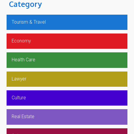
Category
Tourism & Travel
Economy
Health Care
Lawyer
Culture
Real Estate