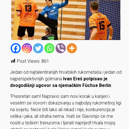
Post Views:
861
Jedan od najtalentiranijih hrvatskih rukometaša i jedan od
najperspektivnijih golmana
Ivan Ereš potpisao je
dvogodišnji ugovor sa njemačkim Füchse Berlin
.
‘Presretan sam! Napravio sam novi korak u karijeri i
veselim se novom dokazivanju u najboljoj rukometnoj ligi
na svijetu. Neće biti lako ali nikad i nije, konkurencija je
velika i jaka, ali straha nema. Inati se Slavonijo će me
nositi u teškim trenucima i tjerati naprijed! Hvala mojoj