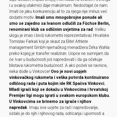
i u svakoj utakmici daje maksimum. Nedostajat će nam.
Imati će jaku konkurenciju ali to za njega nije minus već
dodatni motiv.
Imali smo mnogobrojne ponude ali
smo se zajedno sa Ivanom odlučili za Füchse Berlin,
renomirani klub sa odličnim uvjetima za rad
. Veliku
ulogu je imao i bivši rukometni reprezentativac Hrvatske
Tomislav Farkaš koji je skaut za Elite! Athlete
management GmbH njemačkog menadžera Dirka Wahla
preko kojeg je transfer realiziran. Uopće ne sumnjam da
će Ivan u budućnosti još napredovati i da ga očekuje
blistava rukometna budućnost. A ako poželi se ravnice,
neka dođe u Vinkovce!
Ovo je novi uspjeh
vinkovačkog rukometa i velika potvrda kontinuirano
odličnog rada i puta kojim ide RK Spačva Vinkovci.
Mladi igrači koji se dokažu u Vinkovcima i hrvatskoj
Premijer ligi mogu igrati u svakom europskom klubu.
U Vinkovcima se brinemo za igrače i njihov
napredak
. Imaju sve uvjete za rad i napredovanje,
ostalo je do njih i njihovog rada, odricanja i upornosti a