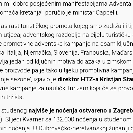
im i dobro posjećenim manifestacijama Adventa koji
omaća kretanja’, poručio je ministar Cappelli.
nas rast turističkog prometa kojeg smo zadržali i 
n utjecaj adventskog razdoblja na cijelu turističku
 promotivne adventske kampanje na osam ključnih
a, Italija, Njemačka, Slovenija, Francuska, Mađarsk
vlja jedan od ključnih motiva dolazaka u zimskom 
ke proizvode pa je tako u tijeku promotivna kampanj
nje sezone’, izjavio je
direktor HTZ-a Kristjan Sta
vne kampanje za nautički turizam koja će se provod
h tržišta.
m studenog
najviše je noćenja ostvareno u Zagre
). Slijedi Kvarner sa 132.000 noćenja u studenom 
nih noćenja. U Dubrovačko-neretvanskoj županiji 