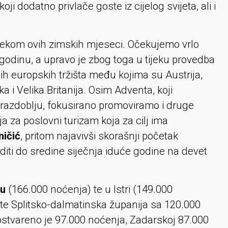
 dodatno privlače goste iz cijelog svijeta, ali i
tijekom ovih zimskih mjeseci. Očekujemo vrlo
 godinu, a upravo je zbog toga u tijeku provedba
 europskih tržišta među kojima su Austrija,
a i Velika Britanija. Osim Adventa, koji
razdoblju, fokusirano promoviramo i druge
a za poslovni turizam koja za cilj ima
ničić
, pritom najavivši skorašnji početak
iti do sredine siječnja iduće godine na devet
bu
(166.000 noćenja) te u Istri (149.000
te Splitsko-dalmatinska županija sa 120.000
ostvareno je 97.000 noćenja, Zadarskoj 87.000