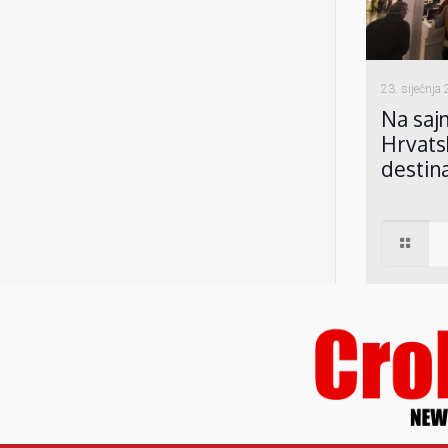
23. siječnja
Na saj
Hrvats
destin