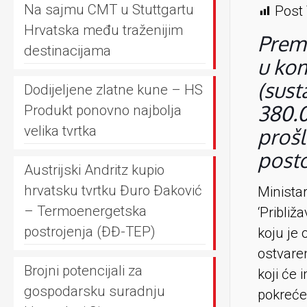
Na sajmu CMT u Stuttgartu
Post 
Hrvatska među traženijim
Prema
destinacijama
u kom
(sust
Dodijeljene zlatne kune – HS
380.0
Produkt ponovno najbolja
velika tvrtka
prošl
posto
Austrijski Andritz kupio
hrvatsku tvrtku Đuro Đaković
Minista
– Termoenergetska
‘Pribli
postrojenja (ĐĐ-TEP)
koju je 
ostvaren
Brojni potencijali za
koji će 
gospodarsku suradnju
pokreće