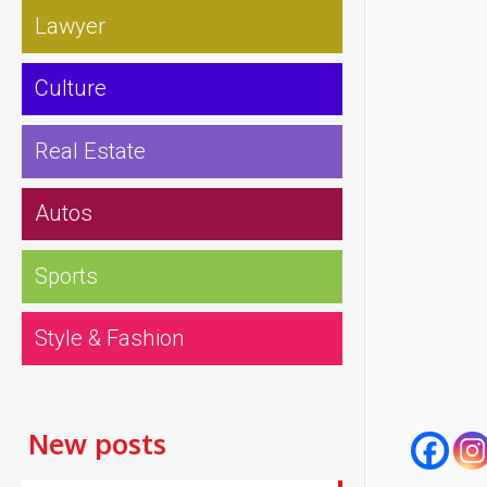
Lawyer
Culture
Real Estate
Autos
Sports
Style & Fashion
New posts