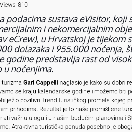
Views:
810
 podacima sustava eVisitor, koji s
ercijalnim i nekomercijalnim obje
av eCrew), u Hrvatskoj je tijekom
00 dolazaka i 955.000 noćenja, š
e godine predstavlja rast od visok
 u noćenjima.
r turizma
Gari Cappelli
naglasio je kako su dobri rez
žavamo se kraju kalendarske godine i možemo biti p
obilježio pozitivni trend turističkog prometa kojeg p
im prihodima. Rezultat je to naše promišljene turi
imati važnu ulogu i u našim budućim planovima i Str
mo. Atraktivna turistička ponuda posebno je obo