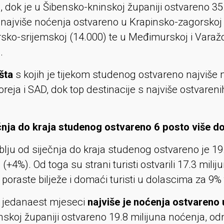
, dok je u Šibensko-kninskoj županiji ostvareno 35
 najviše noćenja ostvareno u Krapinsko-zagorskoj 
sko-srijemskoj (14.000) te u Međimurskoj i Varažd
.
šta
s kojih je tijekom studenog ostvareno najviše n
 Koreja i SAD, dok top destinacije s najviše ostvaren
čnja do kraja studenog ostvareno 6 posto više d
lju od siječnja do kraja studenog ostvareno je 19.
(+4%). Od toga su strani turisti ostvarili 17.3 mili
 poraste bilježe i domaći turisti u dolascima za 9
 jedanaest mjeseci
najviše je noćenja ostvareno u
nskoj županiji ostvareno 19.8 milijuna noćenja, od