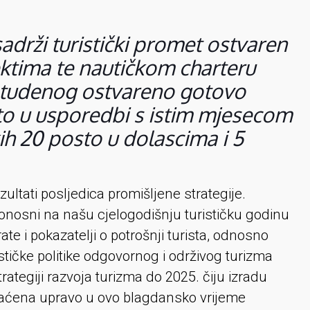
adrži turistički promet ostvaren
ktima te nautičkom charteru
 studenog ostvareno gotovo
to u usporedbi s istim mjesecom
ih 20 posto u dolascima i 5
ultati posljedica promišljene strategije.
onosni na našu cjelogodišnju turističku godinu
rate i pokazatelji o potrošnji turista, odnosno
stičke politike odgovornog i održivog turizma
ategiji razvoja turizma do 2025. čiju izradu
gaćena upravo u ovo blagdansko vrijeme