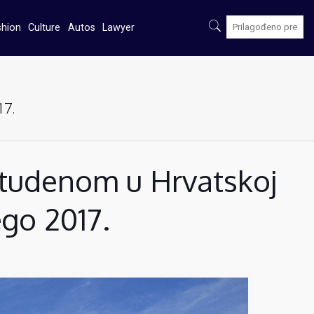
shion
Culture
Autos
Lawyer
17.
udenom u Hrvatskoj
ego 2017.