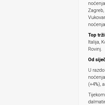
noćenja
Zagreb,
Vukovar
noćenja
Top trži
Italija,
Rovinj.
Od sije
U razdob
noćenja 
(+4%), a
Tijekom
dalmati