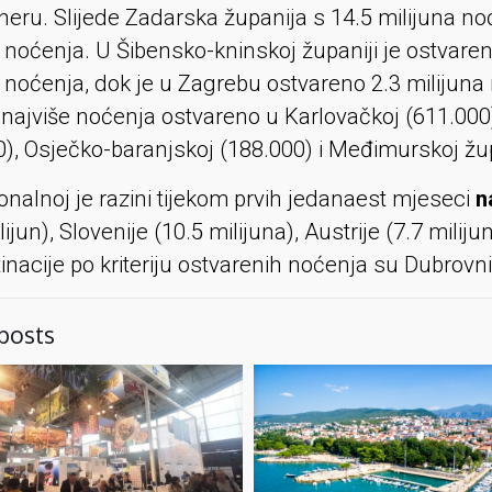
neru. Slijede Zadarska županija s 14.5 milijuna n
 noćenja. U Šibensko-kninskoj županiji je ostvaren
 noćenja, dok je u Zagrebu ostvareno 2.3 milijuna 
 najviše noćenja ostvareno u Karlovačkoj (611.000
0), Osječko-baranjskoj (188.000) i Međimurskoj žup
nalnoj je razini tijekom prvih jedanaest mjeseci
n
lijun), Slovenije (10.5 milijuna), Austrije (7.7 miliju
inacije po kriteriju ostvarenih noćenja su Dubrovnik
posts