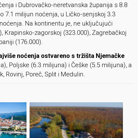
oćenja i Dubrovačko-neretvanska županija s 8.8
o 7.1 milijun noćenja, u Ličko-senjskoj 3.3
noćenja. Na kontinentu je, ne uključujući
), Krapinsko-zagorskoj (323.000), Zagrebačkoj
aniji (176.000).
ajviše noćenja ostvareno s tržišta Njemačke
na), Poljske (6.3 milijuna) i Češke (5.5 milijuna), a
, Rovinj, Poreč, Split i Medulin.