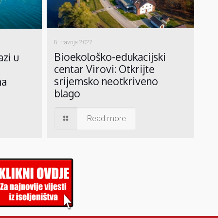
8. travnja 2022.
Bioekološko-edukacijski
azi u
centar Virovi: Otkrijte
srijemsko neotkriveno
ma
blago
Read more