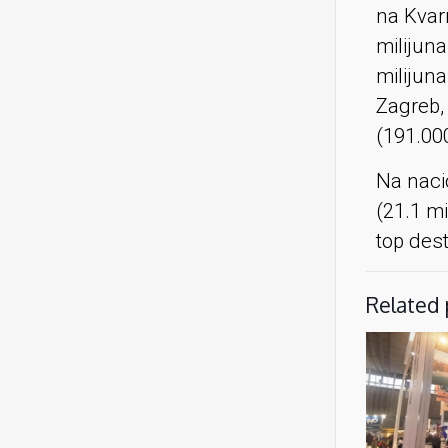
na Kvar
milijuna
milijuna
Zagreb,
(191.00
Na nacio
(21.1 mi
top dest
Related 