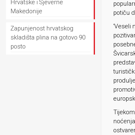
Hrvatske i Sjeverne
popularn
Makedonije
potiču d
‘Veseli 
Zapunjenost hrvatskog
pozitiva
skladišta plina na gotovo 90
posebne
posto
Švicarsk
predsta
turistič
produlje
promoti
europski
Tijeko
noćenja
ostvare