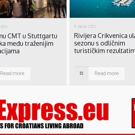
9. lipnja 2022.
 2023.
Rivijera Crikvenica ul
mu CMT u Stuttgartu
sezonu s odličnim
ka među traženijim
turističkim rezultati
acijama
Read more
Read more