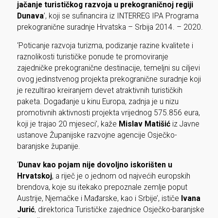
jačanje turističkog razvoja u prekograničnoj regiji
Dunava
’, koji se sufinancira iz INTERREG IPA Programa
prekogranične suradnje Hrvatska – Srbija 2014. – 2020.
‘Poticanje razvoja turizma, podizanje razine kvalitete i
raznolikosti turističke ponude te promoviranje
zajedničke prekogranične destinacije, temeljni su ciljevi
ovog jedinstvenog projekta prekogranične suradnje koji
je rezultirao kreiranjem devet atraktivnih turističkih
paketa. Događanje u kinu Europa, zadnja je u nizu
promotivnih aktivnosti projekta vrijednog 575.856 eura,
koji je trajao 20 mjeseci’, kaže
Mislav Matišić
iz Javne
ustanove Županijske razvojne agencije Osječko-
baranjske županije.
‘
Dunav kao pojam nije dovoljno iskorišten u
Hrvatskoj
, a riječ je o jednom od najvećih europskih
brendova, koje su itekako prepoznale zemlje poput
Austrije, Njemačke i Mađarske, kao i Srbije’, ističe
Ivana
Jurić
, direktorica Turističke zajednice Osječko-baranjske