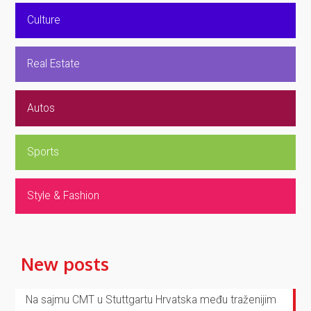
Culture
Real Estate
Autos
Sports
Style & Fashion
New posts
Na sajmu CMT u Stuttgartu Hrvatska među traženijim