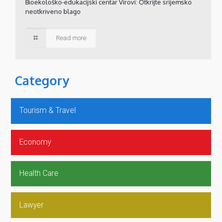
Bioekološko-edukacijski centar Virovi: Otkrijte srijemsko
neotkriveno blago
Read more
Category
Tourism & Travel
Economy
Health Care
Lawyer