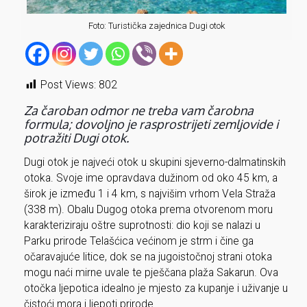
Foto: Turistička zajednica Dugi otok
Post Views:
802
Za čaroban odmor ne treba vam čarobna
formula; dovoljno je rasprostrijeti zemljovide i
potražiti Dugi otok.
Dugi otok je najveći otok u skupini sjeverno-dalmatinskih
otoka. Svoje ime opravdava dužinom od oko 45 km, a
širok je između 1 i 4 km, s najvišim vrhom Vela Straža
(338 m). Obalu Dugog otoka prema otvorenom moru
karakteriziraju oštre suprotnosti: dio koji se nalazi u
Parku prirode Telašćica većinom je strm i čine ga
očaravajuće litice, dok se na jugoistočnoj strani otoka
mogu naći mirne uvale te pješčana plaža Sakarun. Ova
otočka ljepotica idealno je mjesto za kupanje i uživanje u
čistoći mora i ljepoti prirode.