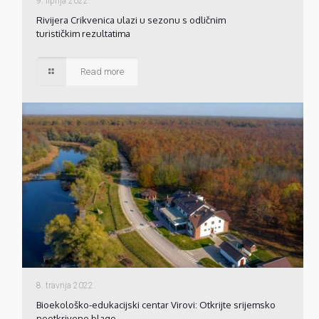
9. lipnja 2022.
Rivijera Crikvenica ulazi u sezonu s odličnim
turističkim rezultatima
Read more
8. travnja 2022.
Bioekološko-edukacijski centar Virovi: Otkrijte srijemsko
neotkriveno blago