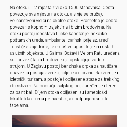
Na otoku u 12 mjesta živi oko 1500 stanovnika. Cesta
povezuje sva mjesta na otoku, a s nje se pružaju
veličanstveni vidici na okolne otoke. Prometno je dobro
povezan s kopnom trajektima i brzim brodovima. Na
otoku postoji ispostava Lučke kapetanije, nekoliko
poštanskih ureda, ambulante, carinski prijelaz, uredi
Turističke zajednice, te mnoštvo ugostiteljskih i ostalih
uslužnih objekata. U Salima, Božavi i Velom Ratu uređena
su i privezišta za brodove koja opskrbljuju vodom i
strujom. U Zaglavu postoji benzinska crpka za nautičare,
obavezna postaja svih zaljubljenika u brzinu. Razvijen je i
izletnički turizam, a postoje i obilježene staze za trekking
i biciklizam. Na području saljskog polja uređen je i teren
za paint ball. Diljem otoka obilježeni su i arheološki
lokaliteti kojih ima petnaestak, a upotpunjeni su info
tabelama.