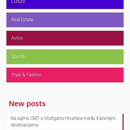
Culture
Real Estate
Autos
Sports
Style & Fashion
New posts
Na sajmu CMT u Stuttgartu Hrvatska među traženijim
destinacijama