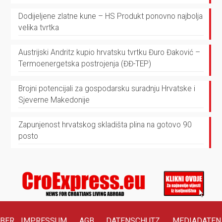
Dodijeljene zlatne kune – HS Produkt ponovno najbolja
velika tvrtka
Austrijski Andritz kupio hrvatsku tvrtku Đuro Đaković –
Termoenergetska postrojenja (ĐĐ-TEP)
Brojni potencijali za gospodarsku suradnju Hrvatske i
Sjeverne Makedonije
Zapunjenost hrvatskog skladišta plina na gotovo 90
posto
BER
IMPRESSUM
AGB
DATENSCHUTZ
MEDIADATEN