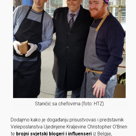
Staničić sa chefovima (foto: HTZ)
Dodajmo kako je događanju prisustvovao i predstavnik
Veleposlanstva Ujedinjene Kraljevine Christopher O’Brien
te
brojni svjetski blogeri i influenseri
iz Belgije,