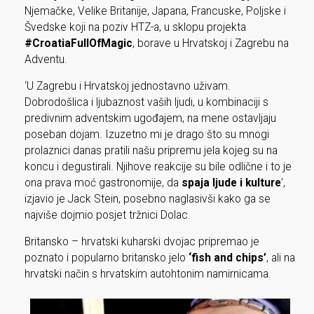
Njemačke, Velike Britanije, Japana, Francuske, Poljske i
Švedske koji na poziv HTZ-a, u sklopu projekta
#CroatiaFullOfMagic
, borave u Hrvatskoj i Zagrebu na
Adventu.
‘U Zagrebu i Hrvatskoj jednostavno uživam.
Dobrodošlica i ljubaznost vaših ljudi, u kombinaciji s
predivnim adventskim ugođajem, na mene ostavljaju
poseban dojam. Izuzetno mi je drago što su mnogi
prolaznici danas pratili našu pripremu jela kojeg su na
koncu i degustirali. Njihove reakcije su bile odlične i to je
ona prava moć gastronomije, da
spaja ljude i kulture
’,
izjavio je Jack Stein, posebno naglasivši kako ga se
najviše dojmio posjet tržnici Dolac.
Britansko – hrvatski kuharski dvojac pripremao je
poznato i popularno britansko jelo
‘fish and chips’
, ali na
hrvatski način s hrvatskim autohtonim namirnicama.