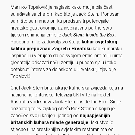
Marinko Topalović je naglasio kako mu je bila čast
surađivati sa chefom kao što je Jack Stein. ‘Ponosan
sam što sam imao priliku predstaviti potencijale
hrvatske gastronomije uz inspirativno partnerstvo
tijekom snimanja emisije
Jack Stein: Inside the Box.
Posebno mi je zadovoljstvo što je
kuhar svjetskog
kalibra prepoznao Zagreb i Hrvatsku
kao kulinarsku
inspiraciju i vjerujem da će svojom emisijom milijunima
gledatelja prikazati našu zemlju u punom sjaju i tako
potaknuti interes za dolaskom u Hrvatsku’, izjavio je
Topalović.
Chef Jack Stein britanska je kulinarska zvijezda koja na
nacionalnoj britanskoj televiziji UKTV te na Foxtel
Australija vodi show ‘Jack Stein: Inside the Box’. Sin je
poznatog televizijskog chefa Rick Steina s kojim je
započeo svoju karijeru jednog od
najuspješnijih
britanskih kuhara mlađe generacije
. Iskustvo je
stjecao u najprestižnijim svjetskim restoranima od