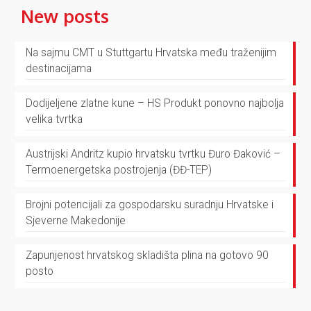
New posts
Na sajmu CMT u Stuttgartu Hrvatska među traženijim
destinacijama
Dodijeljene zlatne kune – HS Produkt ponovno najbolja
velika tvrtka
Austrijski Andritz kupio hrvatsku tvrtku Đuro Đaković –
Termoenergetska postrojenja (ĐĐ-TEP)
Brojni potencijali za gospodarsku suradnju Hrvatske i
Sjeverne Makedonije
Zapunjenost hrvatskog skladišta plina na gotovo 90
posto