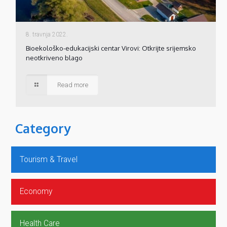
8. travnja 2022.
Bioekološko-edukacijski centar Virovi: Otkrijte srijemsko
neotkriveno blago
Read more
Category
Tourism & Travel
Economy
Health Care