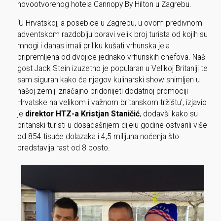
novootvorenog hotela Cannopy By Hilton u Zagrebu.
‘U Hrvatskoj, a posebice u Zagrebu, u ovom predivnom
adventskom razdoblju boravi velik broj turista od kojih su
mnogi i danas imali priliku kušati vrhunska jela
pripremljena od dvojice jednako vrhunskih chefova. Naš
gost Jack Stein izuzetno je popularan u Velikoj Britaniji te
sam siguran kako će njegov kulinarski show snimljen u
našoj zemlji značajno pridonijeti dodatnoj promociji
Hrvatske na velikom i važnom britanskom tržištu’, izjavio
je
direktor HTZ-a Kristjan Staničić
, dodavši kako su
britanski turisti u dosadašnjem dijelu godine ostvarili više
od 854 tisuće dolazaka i 4,5 milijuna noćenja što
predstavlja rast od 8 posto.