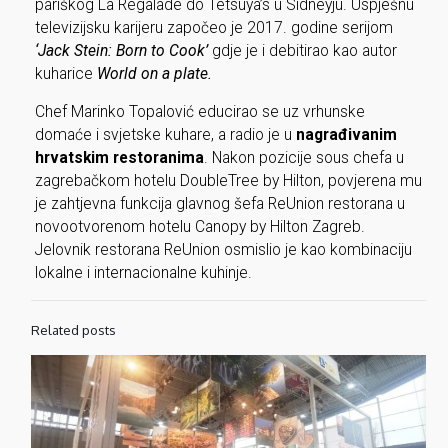
pariškog La Régalade do Tetsuya’s u Sidneyju. Uspješnu
televizijsku karijeru započeo je 2017. godine serijom
‘Jack Stein: Born to Cook’
gdje je i debitirao kao autor
kuharice
World on a plate.
Chef Marinko Topalović educirao se uz vrhunske
domaće i svjetske kuhare, a radio je u
nagrađivanim
hrvatskim restoranima
. Nakon pozicije sous chefa u
zagrebačkom hotelu DoubleTree by Hilton, povjerena mu
je zahtjevna funkcija glavnog šefa ReUnion restorana u
novootvorenom hotelu Canopy by Hilton Zagreb.
Jelovnik restorana ReUnion osmislio je kao kombinaciju
lokalne i internacionalne kuhinje.
Related posts