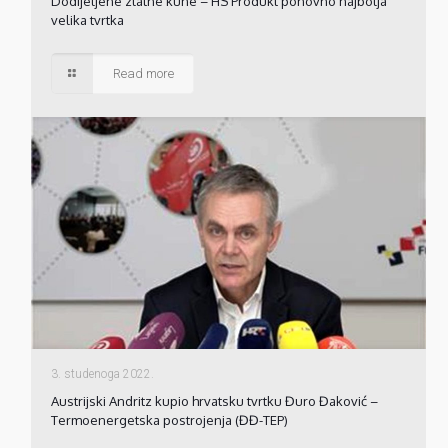
Dodijeljene zlatne kune – HS Produkt ponovno najbolja
velika tvrtka
Read more
3. studenoga 2022.
Austrijski Andritz kupio hrvatsku tvrtku Đuro Đaković –
Termoenergetska postrojenja (ĐĐ-TEP)