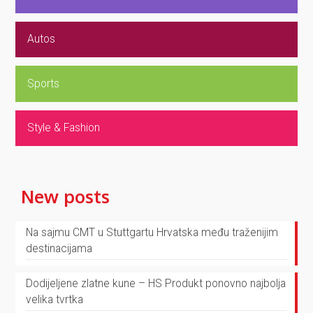
Autos
Sports
Style & Fashion
New posts
Na sajmu CMT u Stuttgartu Hrvatska među traženijim
destinacijama
Dodijeljene zlatne kune – HS Produkt ponovno najbolja
velika tvrtka