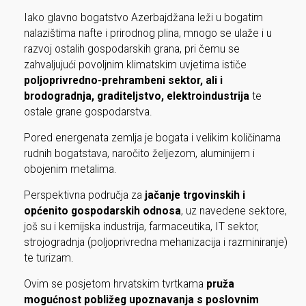
Iako glavno bogatstvo Azerbajdžana leži u bogatim
nalazištima nafte i prirodnog plina, mnogo se ulaže i u
razvoj ostalih gospodarskih grana, pri čemu se
zahvaljujući povoljnim klimatskim uvjetima ističe
poljoprivredno-prehrambeni sektor, ali i
brodogradnja, graditeljstvo, elektroindustrija
te
ostale grane gospodarstva.
Pored energenata zemlja je bogata i velikim količinama
rudnih bogatstava, naročito željezom, aluminijem i
obojenim metalima.
Perspektivna područja za
jačanje trgovinskih i
općenito gospodarskih odnosa
, uz navedene sektore,
još su i kemijska industrija, farmaceutika, IT sektor,
strojogradnja (poljoprivredna mehanizacija i razminiranje)
te turizam.
Ovim se posjetom hrvatskim tvrtkama
pruža
mogućnost pobližeg upoznavanja s poslovnim