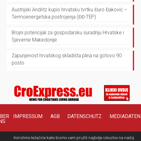
Austrijski Andritz kupio hrvatsku tvrtku Đuro Đaković –
Termoenergetska postrojenja (ĐĐ-TEP)
Brojni potencijali za gospodarsku suradnju Hrvatske i
Sjeverne Makedonije
Zapunjenost hrvatskog skladišta plina na gotovo 90
posto
BER
IMPRESSUM
AGB
DATENSCHUTZ
MEDIADATEN
NS
Koristimo kolačiće kako bismo vam pružili najbolje iskustvo na našoj