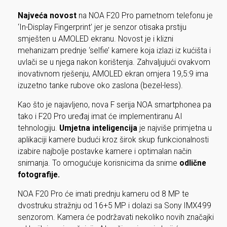
Najveća novost
na NOA F20 Pro pametnom telefonu je
‘In-Display Fingerprint’ jer je senzor otisaka prstiju
smješten u AMOLED ekranu. Novost je i klizni
mehanizam prednje ‘selfie’ kamere koja izlazi iz kućišta i
uvlači se u njega nakon korištenja. Zahvaljujući ovakvom
inovativnom rješenju, AMOLED ekran omjera 19,5:9 ima
izuzetno tanke rubove oko zaslona (bezel-less).
Kao što je najavljeno, nova F serija NOA smartphonea pa
tako i F20 Pro uređaj imat će implementiranu AI
tehnologiju.
Umjetna inteligencija
je najviše primjetna u
aplikaciji kamere budući kroz širok skup funkcionalnosti
izabire najbolje postavke kamere i optimalan način
snimanja. To omogućuje korisnicima da snime
odlične
fotografije.
NOA F20 Pro će imati prednju kameru od 8 MP te
dvostruku stražnju od 16+5 MP i dolazi sa Sony IMX499
senzorom. Kamera će podržavati nekoliko novih značajki