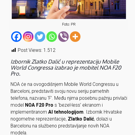
Foto: PR
Post Views:
1.512
Izbornik Zlatko Dalić u reprezentaciju Mobile
World Congressa izabrao je mobitel NOA F20
Pro.
NOA će na ovogodišnjem Mobile World Congressu u
Barceloni, predstaviti svoju novu seriju pametnih
telefona, nazvanu ‘F’. Među njima posebnu pažnju privlači
model
NOA F20 Pro
s ‘bezel-less’ ekranom i
implementiranom
AI tehnologijom
. Izbornik Hrvatske
nogometne reprezentacije,
Zlatko Dalić
, dolazi u
Barcelonu na službeno predstavljanje novih NOA
modela.