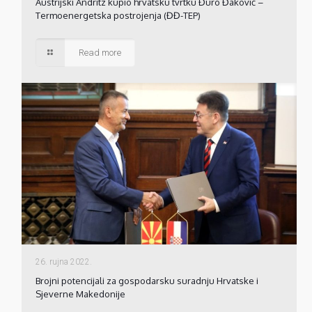
Austrijski Andritz kupio hrvatsku tvrtku Đuro Đaković –
Termoenergetska postrojenja (ĐĐ-TEP)
Read more
26. rujna 2022.
Brojni potencijali za gospodarsku suradnju Hrvatske i
Sjeverne Makedonije