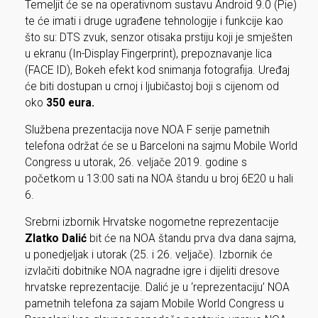
Temeljit će se na operativnom sustavu Android 9.0 (Pie)
te će imati i druge ugrađene tehnologije i funkcije kao
što su: DTS zvuk, senzor otisaka prstiju koji je smješten
u ekranu (In-Display Fingerprint), prepoznavanje lica
(FACE ID), Bokeh efekt kod snimanja fotografija. Uređaj
će biti dostupan u crnoj i ljubičastoj boji s cijenom od
oko
350 eura.
Službena prezentacija nove NOA F serije pametnih
telefona održat će se u Barceloni na sajmu Mobile World
Congress u utorak, 26. veljače 2019. godine s
početkom u 13:00 sati na NOA štandu u broj 6E20 u hali
6.
Srebrni izbornik Hrvatske nogometne reprezentacije
Zlatko Dalić
bit će na NOA štandu prva dva dana sajma,
u ponedjeljak i utorak (25. i 26. veljače). Izbornik će
izvlačiti dobitnike NOA nagradne igre i dijeliti dresove
hrvatske reprezentacije. Dalić je u ‘reprezentaciju’ NOA
pametnih telefona za sajam Mobile World Congress u