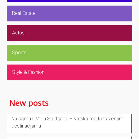
Real Estate
Autos
Sports
Style & Fashion
New posts
Na sajmu CMT u Stuttgartu Hrvatska među traženijim
destinacijama