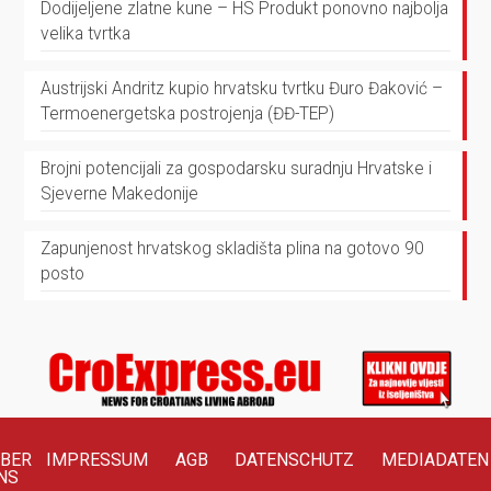
Dodijeljene zlatne kune – HS Produkt ponovno najbolja
velika tvrtka
Austrijski Andritz kupio hrvatsku tvrtku Đuro Đaković –
Termoenergetska postrojenja (ĐĐ-TEP)
Brojni potencijali za gospodarsku suradnju Hrvatske i
Sjeverne Makedonije
Zapunjenost hrvatskog skladišta plina na gotovo 90
posto
BER
IMPRESSUM
AGB
DATENSCHUTZ
MEDIADATEN
NS