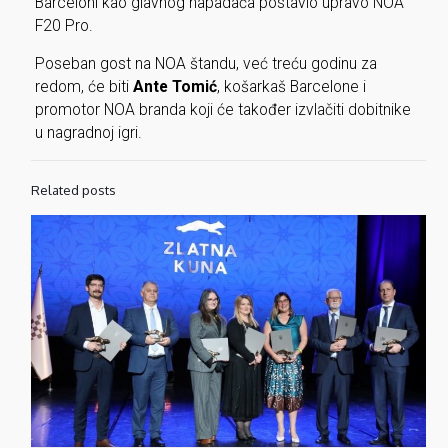
Barceloni kao glavnog napadača postavio upravo NOA
F20 Pro.
Poseban gost na NOA štandu, već treću godinu za
redom, će biti
Ante Tomić
, košarkaš Barcelone i
promotor NOA branda koji će također izvlačiti dobitnike
u nagradnoj igri.
Related posts