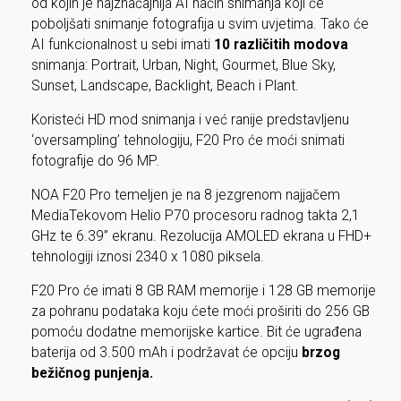
od kojih je najznačajnija AI način snimanja koji će
poboljšati snimanje fotografija u svim uvjetima. Tako će
AI funkcionalnost u sebi imati
10 različitih modova
snimanja: Portrait, Urban, Night, Gourmet, Blue Sky,
Sunset, Landscape, Backlight, Beach i Plant.
Koristeći HD mod snimanja i već ranije predstavljenu
‘oversampling’ tehnologiju, F20 Pro će moći snimati
fotografije do 96 MP.
NOA F20 Pro temeljen je na 8 jezgrenom najjačem
MediaTekovom Helio P70 procesoru radnog takta 2,1
GHz te 6.39” ekranu. Rezolucija AMOLED ekrana u FHD+
tehnologiji iznosi 2340 x 1080 piksela.
F20 Pro će imati 8 GB RAM memorije i 128 GB memorije
za pohranu podataka koju ćete moći proširiti do 256 GB
pomoću dodatne memorijske kartice. Bit će ugrađena
baterija od 3.500 mAh i podržavat će opciju
brzog
bežičnog punjenja.