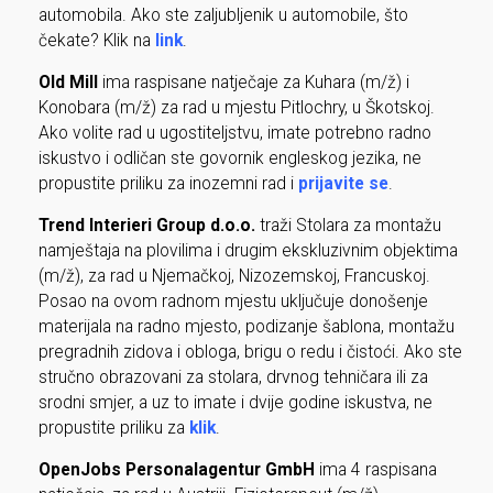
automobila. Ako ste zaljubljenik u automobile, što
čekate? Klik na
link
.
Old Mill
ima raspisane natječaje za Kuhara (m/ž) i
Konobara (m/ž) za rad u mjestu Pitlochry, u Škotskoj.
Ako volite rad u ugostiteljstvu, imate potrebno radno
iskustvo i odličan ste govornik engleskog jezika, ne
propustite priliku za inozemni rad i
prijavite se
.
Trend Interieri Group d.o.o.
traži Stolara za montažu
namještaja na plovilima i drugim ekskluzivnim objektima
(m/ž), za rad u Njemačkoj, Nizozemskoj, Francuskoj.
Posao na ovom radnom mjestu uključuje donošenje
materijala na radno mjesto, podizanje šablona, montažu
pregradnih zidova i obloga, brigu o redu i čistoći. Ako ste
stručno obrazovani za stolara, drvnog tehničara ili za
srodni smjer, a uz to imate i dvije godine iskustva, ne
propustite priliku za
klik
.
OpenJobs Personalagentur GmbH
ima 4 raspisana