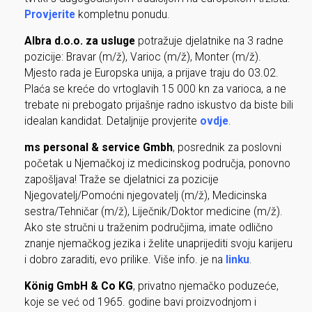
Provjerite
kompletnu ponudu.
Albra d.o.o.
za usluge
potražuje djelatnike na 3 radne
pozicije: Bravar (m/ž), Varioc (m/ž), Monter (m/ž).
Mjesto rada je Europska unija, a prijave traju do 03.02.
Plaća se kreće do vrtoglavih 15 000 kn za varioca, a ne
trebate ni prebogato prijašnje radno iskustvo da biste bili
idealan kandidat. Detaljnije provjerite
ovdje
.
ms personal & service Gmbh
, posrednik za poslovni
početak u Njemačkoj iz medicinskog područja, ponovno
zapošljava! Traže se djelatnici za pozicije
Njegovatelj/Pomoćni njegovatelj (m/ž), Medicinska
sestra/Tehničar (m/ž), Liječnik/Doktor medicine (m/ž).
Ako ste stručni u traženim područjima, imate odlično
znanje njemačkog jezika i želite unaprijediti svoju karijeru
i dobro zaraditi, evo prilike. Više info. je na
linku
.
König GmbH & Co KG
, privatno njemačko poduzeće,
koje se već od 1965. godine bavi proizvodnjom i