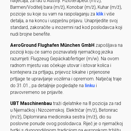
natječaja, za rad u Austriji. Fizioterapeut (m/ž),
Barmen/Voditelj bara (m/ž), Konobar (m/ž), Kuhar (m/ž),
pozicije su koje su vam na raspolaganju za
klik
i više
detalja, a na koncu i uspješnu prijavu. Unaprijedite svoj
standard, zakoračite u inozemni rad kod poslodavca koji
nudi brojne benefite.
AeroGround Flughafen München GmbH
zapošljava na
poziciji koju će samo poznavatelji njemačkog jezika
razumjeti: Flugzeug Gepäckabfertiger (m/w). Na ovom
radnom mjestu vas očekuje utovar i istovar kolica i
kontejnera za prtljagu, prijevoz lokalne i prijenosne
prtljage te upravljanje vozilima i opremom. Natječaj traje
do 31.01., pa detaljnije pogledajte na
linku
i
pravovremeno se prijavite.
UBT Maschinenbau
traži djelatnike na 8 pozicija za rad
u Njemačkoj i Nizozemskoj. Električar (m/ž), Betonirac
(m/ž), Diplomirana medicinska sestra (m/ž), dio su
poslovne ponude ovog poslodavca. Riječ je o njemačkoj
tvrtki s dugogodišnjom tradicijom na europskom tržištu.