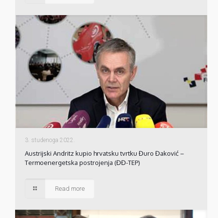
3. studenoga 2022.
Austrijski Andritz kupio hrvatsku tvrtku Đuro Đaković –
Termoenergetska postrojenja (ĐĐ-TEP)
Read more