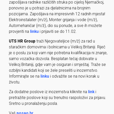
zapošljava radnike različitih struka po cijeloj Njemačkoj,
ponovno je u potrazi za djelatnicima na brojnim
pozicijama. Zapošljava na impresivnih 12 radnih mjesta!
Elektroinstalater (m/ž), Monter grijanja i vode (m/ž),
Automehaničar (m/ž), dio su ponude, a sve ih možete
provjeriti na
linku
i prijaviti se do 11.02.
UTS HR Group
traži Njegovateljice (m/ž) za rad u
staračkim domovima i bolnicama u Velikoj Britaniji. Riječ
je o poslu za koji vam nije potrebna kvalifikacija ni znanje,
samo vozačka dozvola. Besplatan tečaj dobivate u
Velikoj Britaniji, gdje vam je osiguran i smještaj. Traže se
ozbiljni kandidati koji se žele preseliti u inozemstvo.
Informirajte se na
linku
i odvažite se na novi korak u
životu.
Za dodatne poslove iz inozemstva kliknite na
link
i
pretražite poslove koji su trenutno raspoloživi za prijavu.
Sretno u pronalaženju posla.
Vaš
posao.hr
.