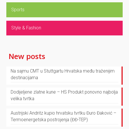
Sports
Style & Fashion
New posts
Na sajmu CMT u Stuttgartu Hrvatska među traženijim
destinacijama
Dodijeljene zlatne kune – HS Produkt ponovno najbolja
velika tvrtka
Austrijski Andritz kupio hrvatsku tvrtku Đuro Đaković –
Termoenergetska postrojenja (ĐĐ-TEP)