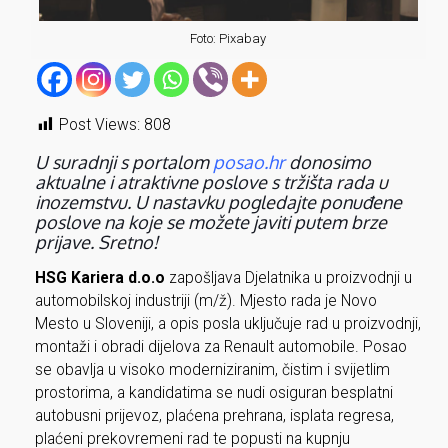
Foto: Pixabay
Post Views:
808
U suradnji s portalom
posao.hr
donosimo
aktualne i atraktivne poslove s tržišta rada u
inozemstvu. U nastavku pogledajte ponuđene
poslove na koje se možete javiti putem brze
prijave. Sretno!
HSG Kariera d.o.o
zapošljava Djelatnika u proizvodnji u
automobilskoj industriji (m/ž). Mjesto rada je Novo
Mesto u Sloveniji, a opis posla uključuje rad u proizvodnji,
montaži i obradi dijelova za Renault automobile. Posao
se obavlja u visoko moderniziranim, čistim i svijetlim
prostorima, a kandidatima se nudi osiguran besplatni
autobusni prijevoz, plaćena prehrana, isplata regresa,
plaćeni prekovremeni rad te popusti na kupnju