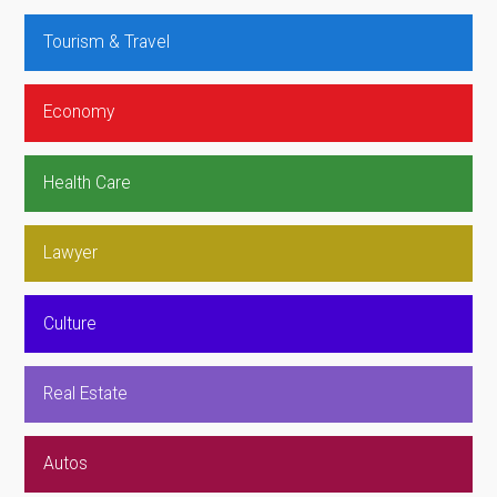
Tourism & Travel
Economy
Health Care
Lawyer
Culture
Real Estate
Autos